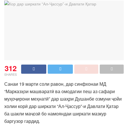
312
SHARES
Санаи 19 марти соли равон, дар синфхонаи МД
“Марказҳои машваратӣ ва омодагии пеш аз сафари
муҳоҷирони меҳнатӣ” дар шаҳри Душанбе озмуни ҷойи
холии корӣ дар ширкати “Ал-Ҷассур”-и Давлати Қатар
ба шакли маҷозӣ бо намояндаи ширкати мазкур
баргузор гардид.