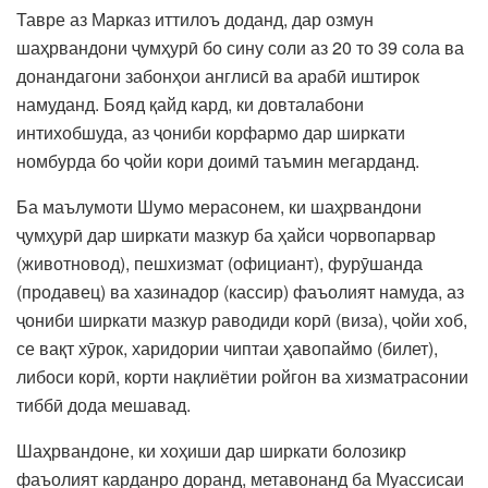
Тавре аз Марказ иттилоъ доданд, дар озмун
шаҳрвандони ҷумҳурӣ бо сину соли аз 20 то 39 сола ва
донандагони забонҳои англисӣ ва арабӣ иштирок
намуданд. Бояд қайд кард, ки довталабони
интихобшуда, аз ҷониби корфармо дар ширкати
номбурда бо ҷойи кори доимӣ таъмин мегарданд.
Ба маълумоти Шумо мерасонем, ки шаҳрвандони
ҷумҳурӣ дар ширкати мазкур ба ҳайси чорвопарвар
(животновод), пешхизмат (официант), фурӯшанда
(продавец) ва хазинадор (кассир) фаъолият намуда, аз
ҷониби ширкати мазкур раводиди корӣ (виза), ҷойи хоб,
се вақт хӯрок, харидории чиптаи ҳавопаймо (билет),
либоси корӣ, корти нақлиётии ройгон ва хизматрасонии
тиббӣ дода мешавад.
Шаҳрвандоне, ки хоҳиши дар ширкати болозикр
фаъолият карданро доранд, метавонанд ба Муассисаи