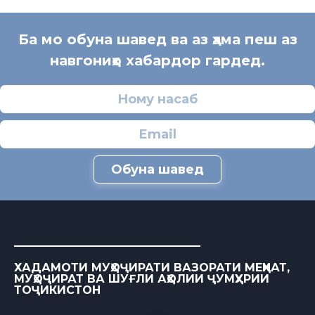
Ба мо обуна шавед ва аз ҳама пеш аз
навгониҳо хабардор гардед.
Обуна шавед
ХАДАМОТИ МУҲОҶИРАТИ ВАЗОРАТИ МЕҲНАТ,
МУҲОҶИРАТ ВА ШУҒЛИ АҲОЛИИ ҶУМҲУРИИ
ТОҶИКИСТОН