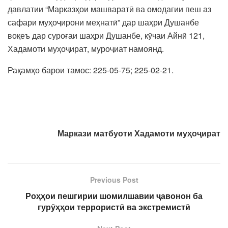
давлатии “Марказҳои машваратӣ ва омодагии пеш аз
сафари муҳоҷирони меҳнатӣ” дар шаҳри Душанбе
воқеъ дар суроғаи шаҳри Душанбе, кӯчаи Айнӣ 121,
Хадамоти муҳоҷират, муроҷиат намоянд.
Рақамҳо барои тамос: 225-05-75; 225-02-21.
Маркази матбуоти Хадамоти муҳоҷират
Previous Post
Роҳҳои пешгирии шомилшавии ҷавонон ба
гурӯҳҳои террористӣ ва экстремистӣ