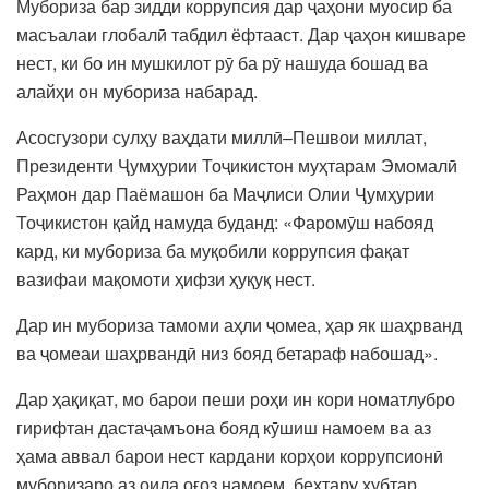
Мубориза бар зидди коррупсия дар ҷаҳони муосир ба
масъалаи глобалӣ табдил ёфтааст. Дар ҷаҳон кишваре
нест, ки бо ин мушкилот рӯ ба рӯ нашуда бошад ва
алайҳи он мубориза набарад.
Асосгузори сулҳу ваҳдати миллӣ–Пешвои миллат,
Президенти Ҷумҳурии Тоҷикистон муҳтарам Эмомалӣ
Раҳмон дар Паёмашон ба Маҷлиси Олии Ҷумҳурии
Тоҷикистон қайд намуда буданд: «Фаромӯш набояд
кард, ки мубориза ба муқобили коррупсия фақат
вазифаи мақомоти ҳифзи ҳуқуқ нест.
Дар ин мубориза тамоми аҳли ҷомеа, ҳар як шаҳрванд
ва ҷомеаи шаҳрвандӣ низ бояд бетараф набошад».
Дар ҳақиқат, мо барои пеши роҳи ин кори номатлубро
гирифтан дастаҷамъона бояд кӯшиш намоем ва аз
ҳама аввал барои нест кардани корҳои коррупсионӣ
муборизаро аз оила оғоз намоем, беҳтару хубтар