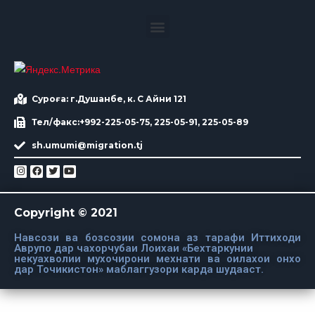
Суроға: г.Душанбе, к. С Айни 121
Тел/факс:+992-225-05-75, 225-05-91, 225-05-89
sh.umumi@migration.tj
Copyright © 2021
Навсози ва бозсозии сомона аз тарафи Иттиходи
Аврупо дар чахорчубаи Лоихаи «Бехтаркунии
некуахволии мухочирони мехнати ва оилахои онхо
дар Точикистон» маблаггузори карда шудааст.