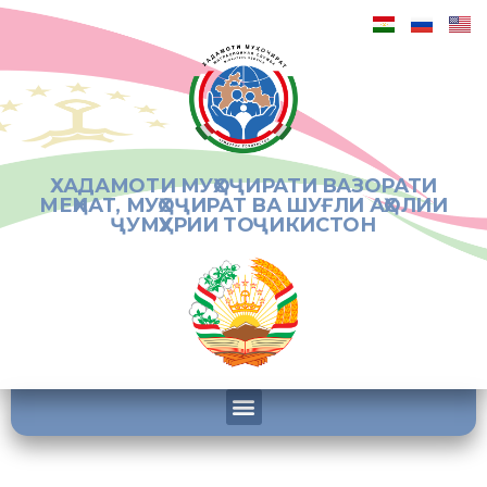
ХАДАМОТИ МУҲОҶИРАТИ ВАЗОРАТИ
МЕҲНАТ, МУҲОҶИРАТ ВА ШУҒЛИ АҲОЛИИ
ҶУМҲУРИИ ТОҶИКИСТОН