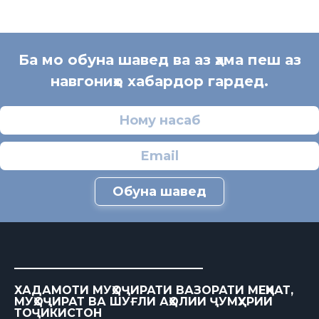
Ба мо обуна шавед ва аз ҳама пеш аз
навгониҳо хабардор гардед.
Обуна шавед
ХАДАМОТИ МУҲОҶИРАТИ ВАЗОРАТИ МЕҲНАТ,
МУҲОҶИРАТ ВА ШУҒЛИ АҲОЛИИ ҶУМҲУРИИ
ТОҶИКИСТОН