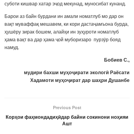
суботи кишвар хатар эҷод мекунад, муносибат кунанд.
Барои аз байн бурдани ин амали номатлуб мо дар он
вақт муваффақ мешавем, ки кори дастаҷамъона бурда,
ҳушёру зирак бошем, алайҳи ин зуҳуроти номатлуб
ҳама вақт ва дар ҳама ҷой муборизаро пурзӯр бояд
намуд.
Бобиев С.,
мудири бахши муҳоҷирати
экологӣ Раёсати
Хадамоти муҳоҷират дар шаҳри Душанбе
Previous Post
Корҳои фаҳмондадиҳӣдар байни сокинони ноҳияи
Ашт