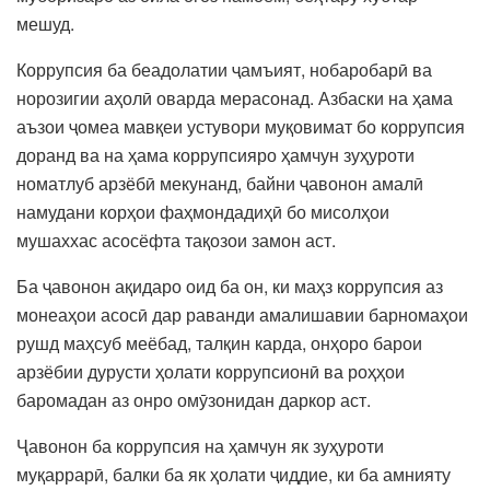
мешуд.
Коррупсия ба беадолатии ҷамъият, нобаробарӣ ва
норозигии аҳолӣ оварда мерасонад. Азбаски на ҳама
аъзои ҷомеа мавқеи устувори муқовимат бо коррупсия
доранд ва на ҳама коррупсияро ҳамчун зуҳуроти
номатлуб арзёбӣ мекунанд, байни ҷавонон амалӣ
намудани корҳои фаҳмондадиҳӣ бо мисолҳои
мушаххас асосёфта тақозои замон аст.
Ба ҷавонон ақидаро оид ба он, ки маҳз коррупсия аз
монеаҳои асосӣ дар раванди амалишавии барномаҳои
рушд маҳсуб меёбад, талқин карда, онҳоро барои
арзёбии дурусти ҳолати коррупсионӣ ва роҳҳои
баромадан аз онро омӯзонидан даркор аст.
Ҷавонон ба коррупсия на ҳамчун як зуҳуроти
муқаррарӣ, балки ба як ҳолати ҷиддие, ки ба амнияту