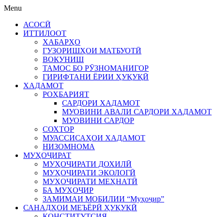
Menu
АСОСӢ
ИТТИЛООТ
ХАБАРҲО
ГУЗОРИШҲОИ МАТБУОТӢ
ВОКУНИШ
ТАМОС БО РӮЗНОМАНИГОР
ГИРИФТАНИ ЁРИИ ҲУҚУҚӢ
ХАДАМОТ
РОҲБАРИЯТ
САРДОРИ ХАДАМОТ
МУОВИНИ АВАЛИ САРДОРИ ХАДАМОТ
МУОВИНИ САРДОР
СОХТОР
МУАССИСАҲОИ ХАДАМОТ
НИЗОМНОМА
МУҲОҶИРАТ
МУҲОҶИРАТИ ДОХИЛӢ
МУҲОҶИРАТИ ЭКОЛОГӢ
МУҲОҶИРАТИ МЕҲНАТӢ
БА МУҲОҶИР
ЗАМИМАИ МОБИЛИИ “Муҳоҷир”
САНАДҲОИ МЕЪЁРӢ ҲУҚУҚӢ
КОНСТИТУТСИЯ