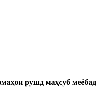
омаҳои рушд маҳсуб меёбад