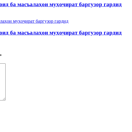
ид ба масъалаҳои муҳоҷират баргузор гардид
ид ба масъалаҳои муҳоҷират баргузор гардид
*