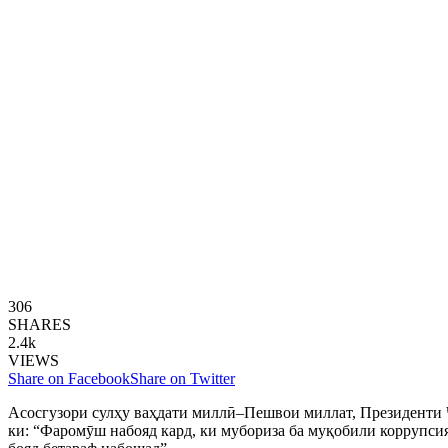
306
SHARES
2.4k
VIEWS
Share on Facebook
Share on Twitter
Асосгузори сулҳу ваҳдати миллӣ–Пешвои миллат, Президенти
ки: “Фаромӯш набояд кард, ки мубориза ба муқобили коррупсия