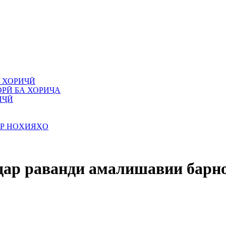
 ХОРИҶӢ
РӢ БА ХОРИҶА
ИҶӢ
АР НОҲИЯҲО
 дар раванди амалишавии барн