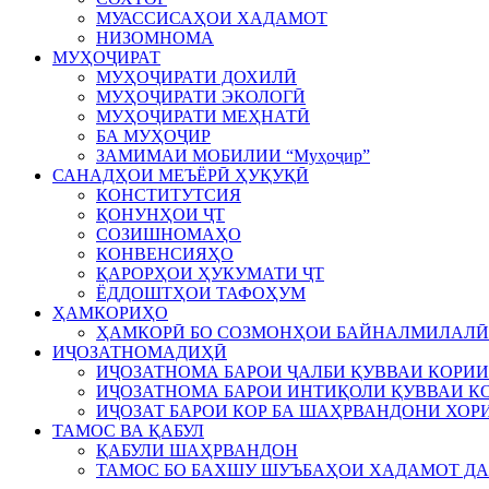
МУАССИСАҲОИ ХАДАМОТ
НИЗОМНОМА
МУҲОҶИРАТ
МУҲОҶИРАТИ ДОХИЛӢ
МУҲОҶИРАТИ ЭКОЛОГӢ
МУҲОҶИРАТИ МЕҲНАТӢ
БА МУҲОҶИР
ЗАМИМАИ МОБИЛИИ “Муҳоҷир”
САНАДҲОИ МЕЪЁРӢ ҲУҚУҚӢ
КОНСТИТУТСИЯ
ҚОНУНҲОИ ҶТ
СОЗИШНОМАҲО
КОНВЕНСИЯҲО
ҚАРОРҲОИ ҲУКУМАТИ ҶТ
ЁДДОШТҲОИ ТАФОҲУМ
ҲАМКОРИҲО
ҲАМКОРӢ БО СОЗМОНҲОИ БАЙНАЛМИЛАЛӢ
ИҶОЗАТНОМАДИҲӢ
ИҶОЗАТНОМА БАРОИ ҶАЛБИ ҚУВВАИ КОРИИ
ИҶОЗАТНОМА БАРОИ ИНТИҚОЛИ ҚУВВАИ КО
ИҶОЗАТ БАРОИ КОР БА ШАҲРВАНДОНИ ХОР
ТАМОС ВА ҚАБУЛ
ҚАБУЛИ ШАҲРВАНДОН
ТАМОС БО БАХШУ ШУЪБАҲОИ ХАДАМОТ Д