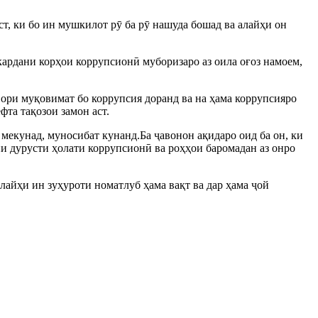
ст, ки бо ин мушкилот рӯ ба рӯ нашуда бошад ва алайҳи он
 кардани корҳои коррупсионӣ муборизаро аз оила оғоз намоем,
вори муқовимат бо коррупсия доранд ва на ҳама коррупсияро
та тақозои замон аст.
 мекунад, муносибат кунанд.Ба ҷавонон ақидаро оид ба он, ки
ии дурусти ҳолати коррупсионӣ ва роҳҳои баромадан аз онро
лайҳи ин зуҳуроти номатлуб ҳама вақт ва дар ҳама ҷой