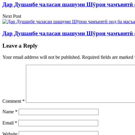
Дар Душанбе ҷаласаи шашуми Шӯрои ҷамъиятӣ о
Next Post
Дар Душанбе ҷаласаи шашуми Шӯрои ҷамъиятӣ о
Leave a Reply
Your email address will not be published.
Required fields are marked
Comment
*
Name
*
Email
*
Website