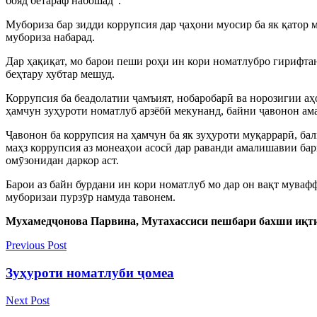
бояд бетараф набошад”.
Мубориза бар зидди коррупсия дар ҷаҳони муосир ба як қатор м
мубориза набарад.
Дар ҳақиқат, мо барои пеши роҳи ин кори номатлубро гирифтан
беҳтару хубтар мешуд.
Коррупсия ба беадолатии ҷамъият, нобаробарӣ ва норозигии аҳ
ҳамчун зуҳуроти номатлуб арзёбӣ мекунанд, байни ҷавонон ам
Ҷавонон ба коррупсия на ҳамчун ба як зуҳуроти муқаррарӣ, бал
маҳз коррупсия аз монеаҳои асосӣ дар раванди амалишавии бар
омӯзонидан даркор аст.
Барои аз байн бурдани ин кори номатлуб мо дар он вақт мувафф
муборизаи пурзӯр намуда тавонем.
Мухамедҷонова Парвина, Мутахассиси пешбари бахши иқт
Previous Post
Зуҳуроти номатлуби ҷомеа
Next Post