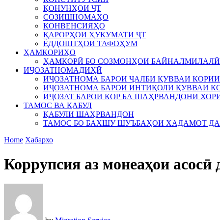
ҚОНУНҲОИ ҶТ
СОЗИШНОМАҲО
КОНВЕНСИЯҲО
ҚАРОРҲОИ ҲУКУМАТИ ҶТ
ЁДДОШТҲОИ ТАФОҲУМ
ҲАМКОРИҲО
ҲАМКОРӢ БО СОЗМОНҲОИ БАЙНАЛМИЛАЛӢ
ИҶОЗАТНОМАДИҲӢ
ИҶОЗАТНОМА БАРОИ ҶАЛБИ ҚУВВАИ КОРИИ
ИҶОЗАТНОМА БАРОИ ИНТИҚОЛИ ҚУВВАИ КО
ИҶОЗАТ БАРОИ КОР БА ШАҲРВАНДОНИ ХОР
ТАМОС ВА ҚАБУЛ
ҚАБУЛИ ШАҲРВАНДОН
ТАМОС БО БАХШУ ШУЪБАҲОИ ХАДАМОТ Д
Home
Хабархо
Коррупсия аз монеаҳои асосӣ