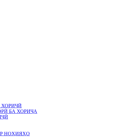
 ХОРИҶӢ
РӢ БА ХОРИҶА
ИҶӢ
АР НОҲИЯҲО