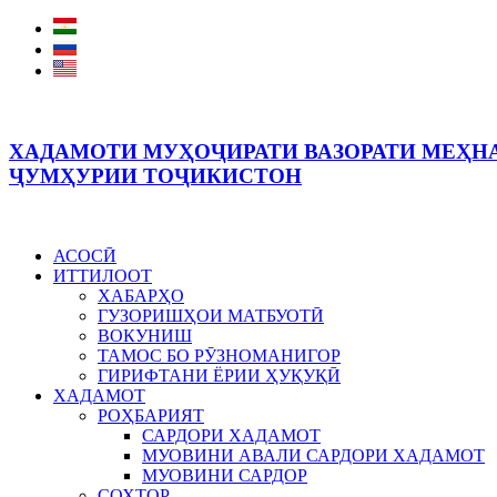
ХАДАМОТИ МУҲОҶИРАТИ ВАЗОРАТИ МЕҲНА
ҶУМҲУРИИ ТОҶИКИСТОН
АСОСӢ
ИТТИЛООТ
ХАБАРҲО
ГУЗОРИШҲОИ МАТБУОТӢ
ВОКУНИШ
ТАМОС БО РӮЗНОМАНИГОР
ГИРИФТАНИ ЁРИИ ҲУҚУҚӢ
ХАДАМОТ
РОҲБАРИЯТ
САРДОРИ ХАДАМОТ
МУОВИНИ АВАЛИ САРДОРИ ХАДАМОТ
МУОВИНИ САРДОР
СОХТОР