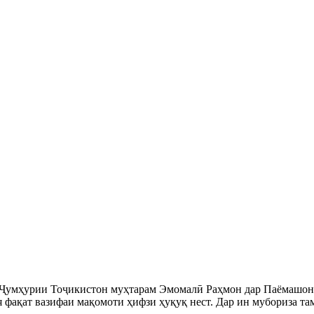
 Ҷумҳурии Тоҷикистон муҳтарам Эмомалӣ Раҳмон дар Паёмашон
 фақат вазифаи мақомоти ҳифзи ҳуқуқ нест. Дар ин мубориза та