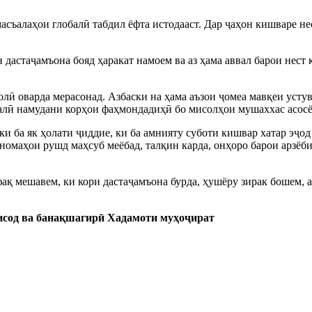
асъалаҳои глобалӣ табдил ёфта истодааст. Дар ҷаҳон кишваре не
 дастаҷамъона бояд ҳаракат намоем ва аз ҳама аввал барои нест
олӣ оварда мерасонад. Азбаски на ҳама аъзои ҷомеа мавқеи усту
алӣ намудани корҳои фаҳмондадиҳӣ бо мисолҳои мушаххас асосёф
ки ба як ҳолати ҷиддие, ки ба амнияту суботи кишвар хатар эҷод
номаҳои рушд маҳсуб меёбад, талқин карда, онҳоро барои арзёб
ақ мешавем, ки кори дастаҷамъона бурда, ҳушёру зирак бошем, а
исод ва банақшагирӣ Хадамоти муҳоҷират