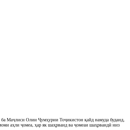
 ба Маҷлиси Олии Ҷумҳурии Тоҷикистон қайд намуда буданд,
моми аҳли ҷомеа, ҳар як шаҳрванд ва ҷомеаи шаҳрвандӣ низ