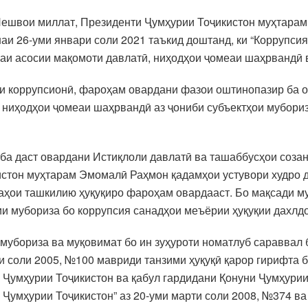
– Пешвои миллат, Президенти Ҷумҳурии Тоҷикистон муҳтар
аи 26-уми январи соли 2021 таъкид доштанд, ки “Коррупсия
фаи асосии мақомоти давлатӣ, ниҳодҳои ҷомеаи шаҳрвандӣ 
ои коррупсионӣ, фароҳам овардани фазои оштинопазир ба о
 ниҳодҳои ҷомеаи шаҳрвандӣ аз ҷониби субъектҳои мубориз
 ба даст овардани Истиқлоли давлатӣ ва ташаббусҳои соза
стон муҳтарам Эмомалӣ Раҳмон қадамҳои устувори худро да
наҳои ташкилию ҳуқуқиро фароҳам овардааст. Бо мақсади м
лии мубориза бо коррупсия санадҳои меъёрии ҳуқуқии дахлд
мубориза ва муқовимат бо ин зуҳуроти номатлуб сараввал 
и соли 2005, №100 мавриди танзими ҳуқуқӣ қарор гирифта 
 Ҷумҳурии Тоҷикистон ва қабул гардидани Қонуни Ҷумҳурии
 Ҷумҳурии Тоҷикистон” аз 20-уми марти соли 2008, №374 ва