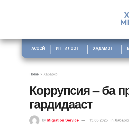
М
АСОСӢ
ИТТИЛООТ
ХАДАМОТ
Home
Хабархо
Коррупсия – ба 
гардидааст
by
Migration Service
13.05.2025
in
Хабарх