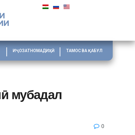
И
ИИ
ИҶОЗАТНОМАДИҲӢ
ТАМОС ВА ҚАБУЛ
лӣ мубадал
0