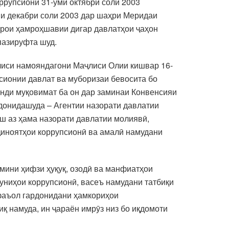
оррупсионӣ 31-уми октябри соли 2003
ми декабри соли 2003 дар шаҳри Меридаи
арои ҳамроҳшавии дигар давлатҳои ҷаҳон
пазируфта шуд.
ҷлиси намояндагони Маҷлиси Олии кишвар 16-
псионии давлат ва муборизаи бевосита бо
нди муқовимат ба он дар заминаи Конвенсияи
донидашуда – Агентии назорати давлатии
ш аз ҳама назорати давлатии молиявӣ,
ҷиноятҳои коррупсионӣ ва амалӣ намудани
ъмини ҳифзи ҳуқуқ, озодӣ ва манфиатҳои
униҳои коррупсионӣ, васеъ намудани татбиқи
 фаъол гардонидани ҳамкориҳои
қ намуда, ин ҷараён имрӯз низ бо иқдомоти