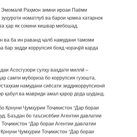
ам Эмомалӣ Раҳмон зимни ироаи Паёми
 зуҳуроти номатлуб ва барои ҷомеа хатарнок
ва ҳар як сокини кишвар мебошад.
н ва ба ин раванд ҷалб намудани тамоми
а бар зидди коррупсия бояд чораҷӯӣ карда
ндаи Асосгузори сулҳу ваҳдати миллӣ –
р самти мубориза бо коррупсия гузошта,
устаҳкам намудани сиёсати зиддикоррупсионӣ
ор қабул ва мавриди амал қарор дода шуданд.
бо Қонуни Ҷумҳурии Тоҷикистон “Дар бораи
буд. Баъдан бо таъсисёбии Агентии давлатии
 Тоҷикистон “Дар бораи Агентии давлатии
 Қонуни Ҷумҳурии Тоҷикистон “Дар бораи