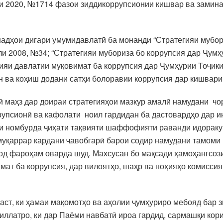
оли 2020, №1714 фазои зиддикоррупсионии кишвар ва замин
анадҳои дигари умумидавлатӣ ба монанди “Стратегияи мубо
ли 2008, №34; “Стратегияи мубориза бо коррупсия дар Ҷумҳ
ияи давлатии муқовимат ба коррупсия дар Ҷумҳурии Тоҷики
н ва коҳиш додани сатҳи болоравии коррупсия дар кишвари
нӣ маҳз дар доираи стратегияҳои мазкур амалӣ намудани ч
рупсионӣ ва кафолати ноил гардидан ба дастовардҳо дар и
и номбурда ҷиҳати тақвияти шаффофияти раванди идораку
муқаррар кардани ҷавобгарӣ барои содир намудани тамоми
од фароҳам оварда шуд. Махсусан бо мақсади ҳамоҳангсоз
ат ба коррупсия, дар вилоятҳо, шаҳр ва ноҳияҳо комисси
 аст, ки ҳамаи мақомотҳо ва аҳолии ҷумҳуриро мебояд бар 
ллатро, ки дар Паёми навбатӣ ироа гардид, сармашқи кори