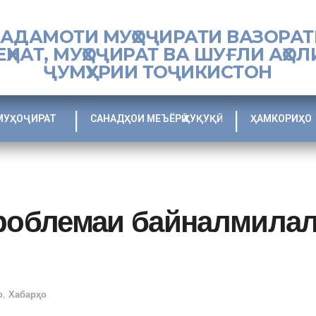
ХАДАМОТИ МУҲОҶИРАТИ ВАЗОРАТ
ЕҲНАТ, МУҲОҶИРАТ ВА ШУҒЛИ АҲОЛ
ҶУМҲУРИИ ТОҶИКИСТОН
МУҲОҶИРАТ
САНАДҲОИ МЕЪЁРӢ ҲУҚУҚӢ
ҲАМКОРИҲО
проблемаи байналмила
о
,
Хабарҳо