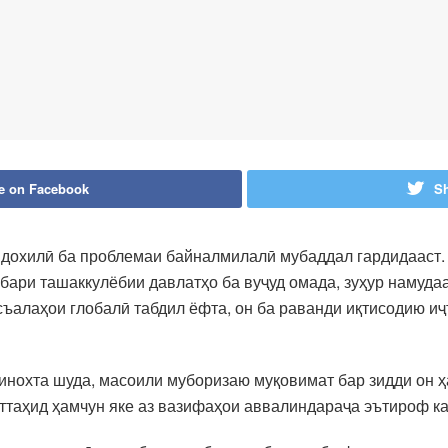
e on Facebook
Sh
дохилӣ ба проблемаи байналмилалӣ мубаддал гардидааст. 
бари ташаккулёбии давлатҳо ба вуҷуд омада, зуҳур намуда
асъалаҳои глобалӣ табдил ёфта, он ба раванди иқтисодию 
шинохта шуда, масоили муборизаю муқовимат бар зидди он 
таҳид ҳамчун яке аз вазифаҳои аввалиндараҷа эътироф ка