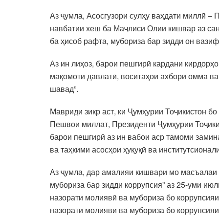
Аз ҷумла, Асосгузори сулҳу ваҳдати миллӣ 
навбатии хеш ба Маҷлиси Олии кишвар аз сан
ба ҳисоб рафта, мубориза бар зидди он вази
Аз ин лиҳоз, барои пешгирӣ кардани кирдорҳ
мақомоти давлатӣ, воситаҳои ахбори омма ва
шавад”.
Мавриди зикр аст, ки Ҷумҳурии Тоҷикистон бо
Пешвои миллат, Президенти Ҷумҳурии Тоҷики
барои пешгирӣ аз ин вабои аср тамоми зами
ва таҳкими асосҳои ҳуқуқӣ ва институтсиона
Аз ҷумла, дар амалияи кишвари мо масъалаи 
мубориза бар зидди коррупсия” аз 25-уми июл
назорати молиявӣ ва мубориза бо коррупсияи
назорати молиявӣ ва мубориза бо коррупсияи