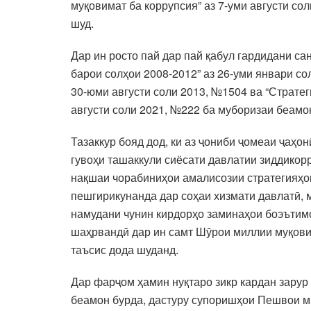
муқовимат ба коррупсия” аз 7-уми августи с
шуд.
Дар ин росто пай дар пай қабул гардидани с
барои солҳои 2008-2012” аз 26-уми январи со
30-юми августи соли 2013, №1504 ва “Стратег
августи соли 2021, №222 ба муборизаи беамо
Тазаккур бояд дод, ки аз ҷониби ҷомеаи ҷаҳо
гувоҳи ташаккули сиёсати давлатии зиддикор
нақшаи чорабиниҳои амалисозии стратегияҳо
пешгирикунанда дар соҳаи хизмати давлатӣ, 
намудани чунин кирдорҳо заминаҳои боэътим
шаҳрвандӣ дар ин самт Шӯрои миллии муқовим
таъсис дода шуданд.
Дар фарҷом ҳамин нуқтаро зикр кардан зарур
беамон бурда, дастуру супоришҳои Пешвои ми