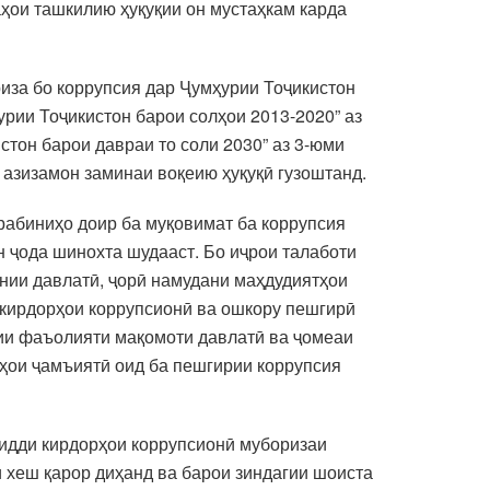
аҳои ташкилию ҳуқуқии он мустаҳкам карда
риза бо коррупсия дар Ҷумҳурии Тоҷикистон
урии Тоҷикистон барои солҳои 2013-2020” аз
стон барои давраи то соли 2030” аз 3-юми
 азизамон заминаи воқеию ҳуқуқӣ гузоштанд.
орабиниҳо доир ба муқовимат ба коррупсия
н ҷода шинохта шудааст. Бо иҷрои талаботи
нии давлатӣ, ҷорӣ намудани маҳдудиятҳои
 кирдорҳои коррупсионӣ ва ошкору пешгирӣ
ии фаъолияти мақомоти давлатӣ ва ҷомеаи
яҳои ҷамъиятӣ оид ба пешгирии коррупсия
зидди кирдорҳои коррупсионӣ муборизаи
 хеш қарор диҳанд ва барои зиндагии шоиста