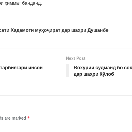
ари ҳиммат банданд.
сати Хадамоти муҳоҷират дар шаҳри Душанбе
Next Post
 тарбиягарӣ инсон
Вохӯрии судманд бо сок
дар шаҳри Кӯлоб
lds are marked
*