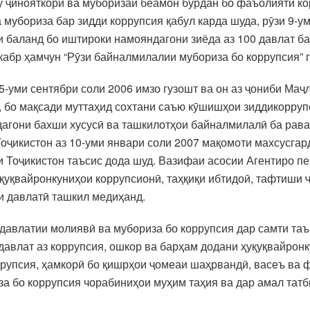
ту ҷинояткорӣ ва муборизаи беамон бурдан бо фаъолияти к
мубориза бар зидди коррупсия қабул карда шуда, рӯзи 9-у
 баланд бо иштироки намояндагони зиёда аз 100 давлат б
екабр ҳамчун “Рӯзи байналмилалии мубориза бо коррупсия” 
5-уми сентябри соли 2006 имзо гузошт ва он аз ҷониби Ма
н, бо мақсади муттаҳид сохтани саъю кӯшишҳои зиддикорру
дагони бахши хусусӣ ва ташкилотҳои байналмилалӣ ба рава
оҷикистон аз 10-уми январи соли 2007 мақомоти махсусгар
 Тоҷикистон таъсис дода шуд. Вазифаи асосии Агентиро пе
қуқвайронкуниҳои коррупсионӣ, таҳқиқи ибтидоӣ, тафтиши 
и давлатӣ ташкил медиҳанд.
 давлатии молиявӣ ва мубориза бо коррупсия дар самти та
давлат аз коррупсия, ошкор ва барҳам додани ҳуқуқвайронк
ррупсия, ҳамкорӣ бо қишрҳои ҷомеаи шаҳрвандӣ, васеъ ва
а бо коррупсия чорабиниҳои муҳим таҳия ва дар амал татби