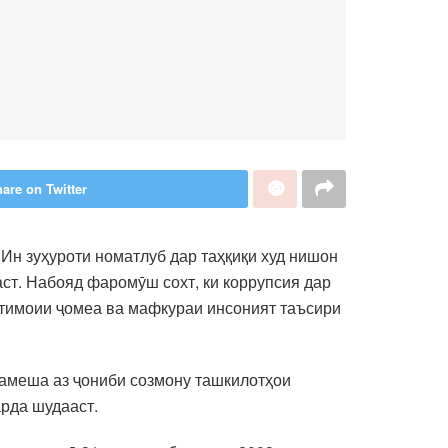
are on Twitter
Ин зуҳуроти номатлуб дар таҳқиқи худ нишон
аст. Набояд фаромӯш сохт, ки коррупсия дар
иҷтимоии ҷомеа ва мафкураи инсоният таъсири
ҳамеша аз ҷониби созмону ташкилотҳои
рда шудааст.