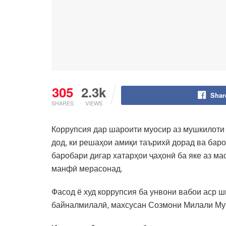
305
2.3k
Shar
SHARES
VIEWS
Коррупсия дар шароити муосир аз мушкилоти 
дод, ки решаҳои амиқи таърихӣ дорад ва баро
баробари дигар хатарҳои ҷаҳонӣ ба яке аз м
манфӣ мерасонад.
Фасод ё худ коррупсия ба унвони вабои аср 
байналмилалӣ, махсусан Созмони Милали Мут