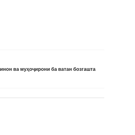
инон ва муҳоҷирони ба ватан бозгашта