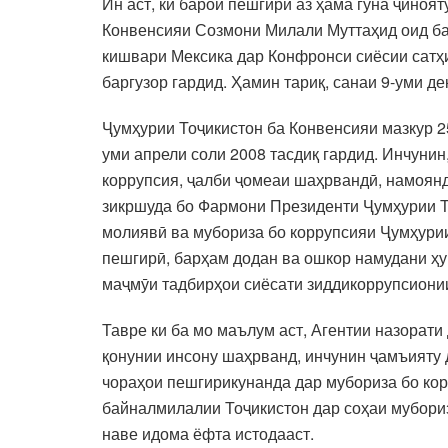
Ин аст, ки барои пешгирӣ аз ҳама гуна ҷиноя
Конвенсияи Созмони Милали Муттаҳид оид ба 
кишвари Мексика дар Конфронси сиёсии сатҳи
баргузор гардид. Ҳамин тариқ, санаи 9-уми д
Ҷумҳурии Тоҷикистон ба Конвенсияи мазкур 2
уми апрели соли 2008 тасдиқ гардид. Инчуни
коррупсия, ҷалби ҷомеаи шаҳрвандӣ, намоян
зикршуда бо Фармони Президенти Ҷумҳурии Т
молиявӣ ва мубориза бо коррупсияи Ҷумҳурии
пешгирӣ, барҳам додан ва ошкор намудани ҳу
маҷмӯи тадбирҳои сиёсати зиддикоррупсиони
Тавре ки ба мо маълум аст, Агентии назорати
қонунии инсону шаҳрванд, инчунин ҷамъияту 
чораҳои пешгирикунанда дар мубориза бо ко
байналмилалии Тоҷикистон дар соҳаи мубориз
наве идома ёфта истодааст.