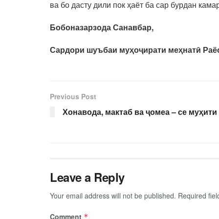
ва бо дасту дили пок ҳаёт ба сар бурдан кам
Бобоназарзода Санавбар,
Сардори шуъбаи муҳоҷирати меҳнатӣ Раё
Previous Post
Хонавода, мактаб ва ҷомеа – се муҳити
Leave a Reply
Your email address will not be published.
Required fie
Comment
*