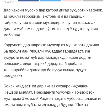
SHARES
Дар ҷаҳони муосир дар қатори дигар зуҳуроти хавфнок,
аз қабили терроризм, экстремизм ва гардиши
ғайриқонунии маводи мухаддир, инчунин масъалаи
дигари мубрам ва доғи рӯз ин фасод ё худ коррупсия
мебошад.
Коррупсия дар шароити муосир аз мушкилоти дохилӣ
ба проблемаи глобалӣ мубаддал гардидааст. Ин
зуҳуроти номатлуб дар таҳқиқи худ нишон дод, ки
решаҳои амиқи таърихӣ дорад ва баробари
ташаккулёбии давлатҳо ба вуҷуд омада, зуҳур
намудааст.
Боиси қайд аст, ки дар яке аз суханрониҳояшон
Пешвои миллат, Президенти Ҷумҳурии Тоҷикистон
муҳтарам Эмомалӣ Раҳмон ҷиҳати мубориза алайҳи ин
амали номатлуб таъкид намуда буданд: “Яке аз