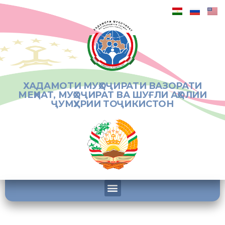
ХАДАМОТИ МУҲОҶИРАТИ ВАЗОРАТИ
МЕҲНАТ, МУҲОҶИРАТ ВА ШУҒЛИ АҲОЛИИ
ҶУМҲУРИИ ТОҶИКИСТОН