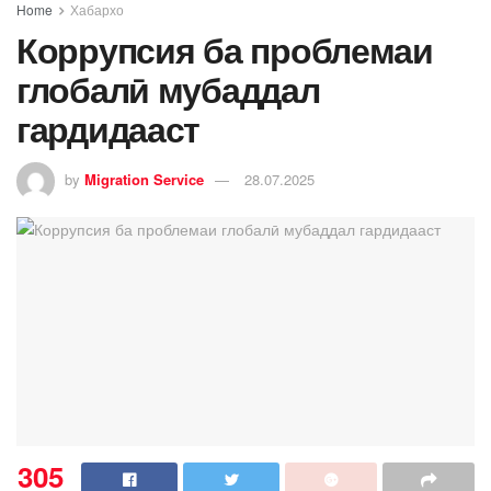
Home
Хабархо
Коррупсия ба проблемаи
глобалӣ мубаддал
гардидааст
by
Migration Service
28.07.2025
305