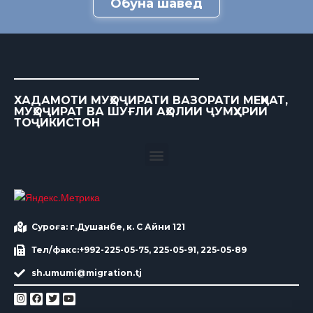
Обуна шавед
ХАДАМОТИ МУҲОҶИРАТИ ВАЗОРАТИ МЕҲНАТ,
МУҲОҶИРАТ ВА ШУҒЛИ АҲОЛИИ ҶУМҲУРИИ
ТОҶИКИСТОН
Суроға: г.Душанбе, к. С Айни 121
Тел/факс:+992-225-05-75, 225-05-91, 225-05-89
sh.umumi@migration.tj