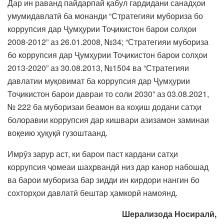
Дар ин раванд пайдарпай қабул гардидани санадҳои
умумидавлатӣ ба монанди “Стратегияи мубориза бо
коррупсия дар Ҷумҳурии Тоҷикистон барои солҳои
2008-2012” аз 26.01.2008, №34; “Стратегияи мубориза
бо коррупсия дар Ҷумҳурии Тоҷикистон барои солҳои
2013-2020” аз 30.08.2013, №1504 ва “Стратегияи
давлатии муқовимат ба коррупсия дар Ҷумҳурии
Тоҷикистон барои давраи то соли 2030” аз 03.08.2021,
№ 222 ба муборизаи беамон ва коҳиш додани сатҳи
болоравии коррупсия дар кишвари азизамон заминаи
воқеию ҳуқуқӣ гузоштаанд.
Имрӯз зарур аст, ки барои паст кардани сатҳи
коррупсия ҷомеаи шаҳрвандӣ низ дар канор набошад
ва барои мубориза бар зидди ин кирдори нангин бо
сохторҳои давлатӣ бештар ҳамкорӣ намоянд.
Шерализода Носиралӣ,