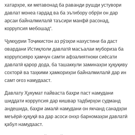
хатарҳое, ки метавонад ба раванди рушди устувори
давлат монеа гардад ва ба эътибору обрӯи он дар
арсаи байналмилалӣ таъсири манфӣ расонад,
коррупсия мебошад”.
Ҷумҳурии Тоҷикистон аз рӯзҳои нахустини ба даст
овардани Истиқлоли давлатӣ масъалаи мубориза ба
коррупсияро ҳамчун самти афзалиятноки сиёсати
давлатӣ қарор дода, ба ташаккули заминаҳои ҳуқуқиву
сохторӣ ва таҳкими ҳамкориҳои байналмилалӣ дар ин
самт оғоз намудааст.
Давлату Ҳукумат пайваста баҳри паст намудани
шиддати коррупсия дар кишвар тадбирҳои судманд
андешида, баҳри амалӣ намудани он якчанд санадҳои
меъёрӣ-ҳуқуқӣ ва дар асоси онҳо барномаҳои давлатӣ
қабул намудааст.