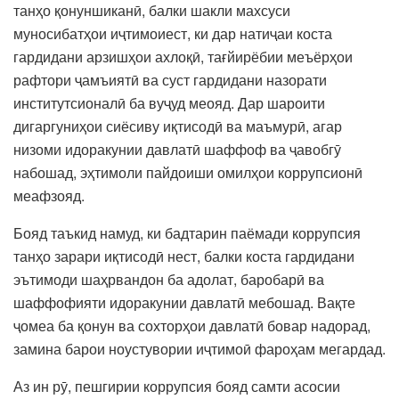
танҳо қонуншиканӣ, балки шакли махсуси
муносибатҳои иҷтимоиест, ки дар натиҷаи коста
гардидани арзишҳои ахлоқӣ, тағйирёбии меъёрҳои
рафтори ҷамъиятӣ ва суст гардидани назорати
институтсионалӣ ба вуҷуд меояд. Дар шароити
дигаргуниҳои сиёсиву иқтисодӣ ва маъмурӣ, агар
низоми идоракунии давлатӣ шаффоф ва ҷавобгӯ
набошад, эҳтимоли пайдоиши омилҳои коррупсионӣ
меафзояд.
Бояд таъкид намуд, ки бадтарин паёмади коррупсия
танҳо зарари иқтисодӣ нест, балки коста гардидани
эътимоди шаҳрвандон ба адолат, баробарӣ ва
шаффофияти идоракунии давлатӣ мебошад. Вақте
ҷомеа ба қонун ва сохторҳои давлатӣ бовар надорад,
замина барои ноустувории иҷтимоӣ фароҳам мегардад.
Аз ин рӯ, пешгирии коррупсия бояд самти асосии