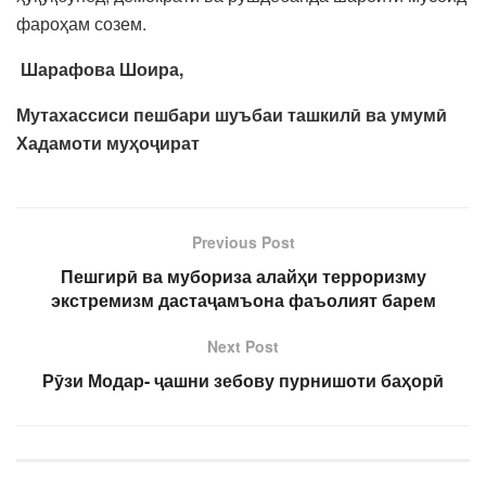
фароҳам созем.
Шарафова Шоира,
Мутахассиси пешбари шуъбаи ташкилӣ ва умумӣ
Хадамоти муҳоҷират
Previous Post
Пешгирӣ ва мубориза алайҳи терроризму
экстремизм дастаҷамъона фаъолият барем
Next Post
Рӯзи Модар- ҷашни зебову пурнишоти баҳорӣ