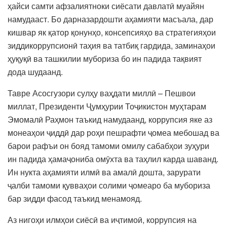
ҳайси самти афзалиятноки сиёсати давлатӣ муайян
намудааст. Бо дарназардошти аҳамияти масъала, дар
кишвар як қатор қонунҳо, консепсияҳо ва стратегияҳои
зиддикоррупсионӣ таҳия ва татбиқ гардида, заминаҳои
ҳуқуқӣ ва ташкилии мубориза бо ин падида тақвият
дода шудаанд.
Тавре Асосгузори сулҳу ваҳдати миллӣ – Пешвои
миллат, Президенти Ҷумҳурии Тоҷикистон муҳтарам
Эмомалӣ Раҳмон таъкид намудаанд, коррупсия яке аз
монеаҳои ҷиддӣ дар роҳи пешрафти ҷомеа мебошад ва
барои рафъи он бояд тамоми омилу сабабҳои зуҳури
ин падида ҳамаҷониба омӯхта ва таҳлил карда шаванд.
Ин нукта аҳамияти илмӣ ва амалӣ дошта, зарурати
ҷалби тамоми қувваҳои солими ҷомеаро ба мубориза
бар зидди фасод таъкид менамояд.
Аз нигоҳи илмҳои сиёсӣ ва иҷтимоӣ, коррупсия на