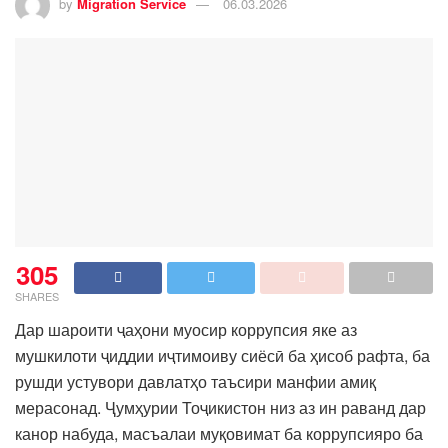
by
Migration Service
06.03.2026
305
SHARES
Дар шароити ҷаҳони муосир коррупсия яке аз
мушкилоти ҷиддии иҷтимоиву сиёсӣ ба ҳисоб рафта, ба
рушди устувори давлатҳо таъсири манфии амиқ
мерасонад. Ҷумҳурии Тоҷикистон низ аз ин раванд дар
канор набуда, масъалаи муқовимат ба коррупсияро ба