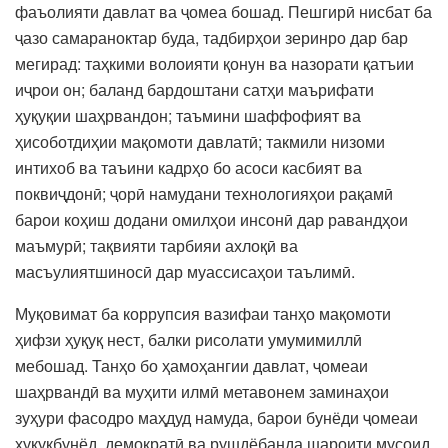
фаъолияти давлат ва ҷомеа бошад. Пешгирӣ нисбат ба
ҷазо самараноктар буда, тадбирҳои зеринро дар бар
мегирад: таҳкими волоияти қонун ва назорати қатъии
иҷрои он; баланд бардоштани сатҳи маърифати
ҳуқуқии шаҳрвандон; таъмини шаффофият ва
ҳисоботдиҳии мақомоти давлатӣ; такмили низоми
интихоб ва таъини кадрҳо бо асоси касбият ва
поквиҷдонӣ; ҷорӣ намудани технологияҳои рақамӣ
барои коҳиш додани омилҳои инсонӣ дар равандҳои
маъмурӣ; тақвияти тарбияи ахлоқӣ ва
масъулиятшиносӣ дар муассисаҳои таълимӣ.
Муқовимат ба коррупсия вазифаи танҳо мақомоти
ҳифзи ҳуқуқ нест, балки рисолати умумимиллӣ
мебошад. Танҳо бо ҳамоҳангии давлат, ҷомеаи
шаҳрвандӣ ва муҳити илмӣ метавонем заминаҳои
зуҳури фасодро маҳдуд намуда, барои бунёди ҷомеаи
ҳуқуқбунёд, демократӣ ва рушдёбанда шароити мусоид