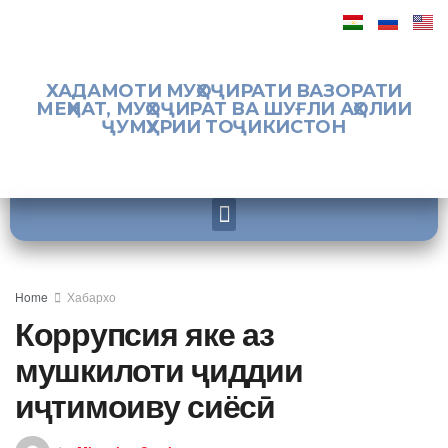
ХАДАМОТИ МУҲОҶИРАТИ ВАЗОРАТИ
МЕҲНАТ, МУҲОҶИРАТ ВА ШУҒЛИ АҲОЛИИ
ҶУМҲУРИИ ТОҶИКИСТОН
Home
Хабархо
Коррупсия яке аз
мушкилоти ҷиддии
иҷтимоиву сиёсӣ