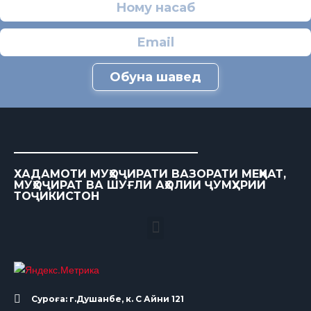
Обуна шавед
ХАДАМОТИ МУҲОҶИРАТИ ВАЗОРАТИ МЕҲНАТ,
МУҲОҶИРАТ ВА ШУҒЛИ АҲОЛИИ ҶУМҲУРИИ
ТОҶИКИСТОН
Суроға: г.Душанбе, к. С Айни 121