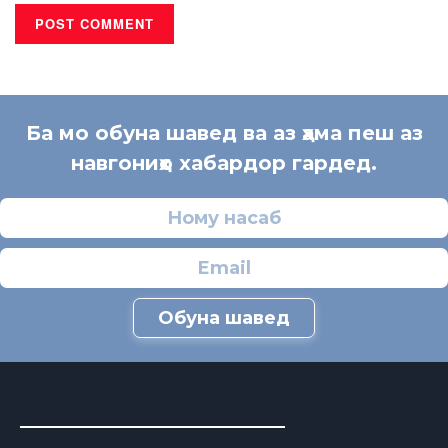
Ба мо обуна шавед ва аз ҳама пеш аз
навгониҳо хабардор гардед.
Обуна шавед