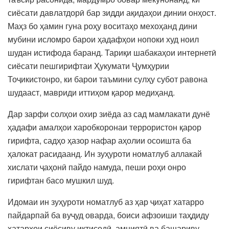
сиёсати давлатдорӣ бар зидди ақидаҳои динии онҳост.
Маҳз бо ҳамин гуна роҳу воситаҳо мехоҳанд дини
мубини исломро барои ҳадафҳои нопоки худ ноил
шудан истифода баранд. Тариқи шабакаҳои интернетӣ
сиёсати пешгирифтаи Ҳукумати Ҷумҳурии
Тоҷикистонро, ки барои таъмини сулҳу субот равона
шудааст, мавриди иттиҳом қарор медиҳанд.
Дар зарфи солҳои охир зиёда аз сад мамлакати дунё
ҳадафи амалҳои харобкоронаи террористон қарор
гирифта, садҳо ҳазор нафар аҳолии осоишта ба
ҳалокат расидаанд. Ин зуҳуроти номатлуб аллакай
хислати ҷаҳонӣ пайдо намуда, пеши роҳи онро
гирифтан басо мушкил шуд.
Идомаи ин зуҳуроти номатлуб аз ҳар ҷиҳат хатарро
пайдарпай ба вуҷуд оварда, боиси афзоиши таҳдиду
хатарҳои сиёсиву иқтисодӣ, амниятӣ ва башариву