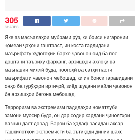
305
SHARES
Яке аз масъалаҳои мубрами рӯз, ки боиси нигаронии
ҷомеаи ҷаҳонӣ гаштааст, ин коста гардидани
маърифату худогоҳии бархе ҷавонон оид ба пос
доштани таъриху фарҳанг, арзишҳои ахлоқӣ ва
маънавии миллӣ буда, ноогоҳӣ ва сатҳи пасти
маърифати ҷавонон мебошад, ки ин боиси гаравидани
онҳо ба гурӯҳҳои иртиҷоӣ, зиёд шудани майли ҷавонон
ба арзишҳои бегона мебошад.
Терроризм ва экстремизм падидаҳои номатлуби
замони муосир буда, он дар содир кардани ҷиноятҳои
вазнин даст дорад. Барои ба ҳадаф расидан аксар
ташкилотҳои экстремистӣ ба эътиқоди динии шахс
таъсир расонида, мардумро бовар мекунонанд, ки