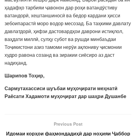
ҳадафҳо тарбияи ҷавонон дар роҳи ватандӯстиву
ватандорӣ, хештаншиносӣ ва бедор кардани ҳисси
зебоипарастӣ моро водор месозад. Ба таҳкими давлату
давлатдорӣ, ҳифзи дастовардҳои даврони истиқлол,
ваҳдати миллӣ, сулҳу субот ва рушди минбаъдаи
Тоҷикистони азиз тамоми нерӯи ақлониву ҷисмонии
худро равона созанд ва зиракии сиёсиро аз даст
надиҳанд.
Шарипов Тоҳир,
Сармутахассиси шуъбаи муҳоҷирати меҳнатӣ
Раёсати Хадамоти муҳоҷират дар шаҳри Душанбе
Previous Post
Идомаи корҳои фаҳмондадиҳӣ дар ноҳияи Ҷаббор