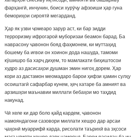
фарҳангӣ, инчунин, боиси хурӯҷу афзоиши ҳар гуна
бемориҳои сироятӣ мегарданд.
Ҳар як узви ҷомеаро зарур аст, ки бар зидди
терроризму ифрогароӣ муборизаи беамон барад. Ба
наврасону ҷавонон бояд фаҳмонем, ки муттаҳид
бошему ба иғвои он хоинон дода нашуда, тамоми
кӯшишро ба харҷ диҳем, то мамлакати биҳиштосои
худро аз дасисаҳои душман эмин нигоҳ дорем. Ҳар
кори аз дастамон меомадаро барои ҳифзи ҳамин сулҳу
осоиштагӣ сафарбар кунем, ҳеҷ хатаре ба амният ва
арзишҳои маънавии миллати бебаҳои мо таҳдид
накунад.
Чӣ хеле ки дар боло қайд кардем, ҷавонон
намояндагони сазовори миллати хешро дар арсаи
ҷаҳонӣ муаррифӣ карда, рисолати таърихӣ ва эҳсоси
масъулияти хешро дарк намоянд. Барои расидан ба ин