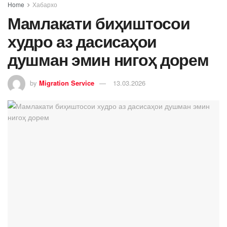
Home
Хабархо
Мамлакати биҳиштосои
худро аз дасисаҳои
душман эмин нигоҳ дорем
by
Migration Service
13.03.2026