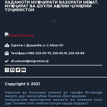
ХАДАМОТИ МУҲОҶИРАТИ ВАЗОРАТИ МЕҲНАТ,
МУҲОҶИРАТ ВА ШУҒЛИ АҲОЛИИ ҶУМҲУРИИ
ТОҶИКИСТОН
Суроға: г.Душанбе, к. С Айни 121
Тел/факс:+992-225-05-75, 225-05-91, 225-05-89
sh.umumi@migration.tj
Copyright © 2021
Навсози ва бозсозии сомона аз тарафи Иттиходи
Аврупо дар чахорчубаи Лоихаи «Бехтаркунии
некуахволии мухочирони мехнати ва оилахои онхо
дар Точикистон» маблаггузори карда шудааст.