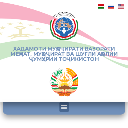
ХАДАМОТИ МУҲОҶИРАТИ ВАЗОРАТИ
МЕҲНАТ, МУҲОҶИРАТ ВА ШУҒЛИ АҲОЛИИ
ҶУМҲУРИИ ТОҶИКИСТОН