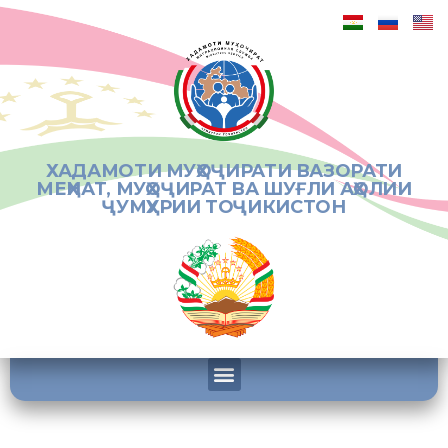
ХАДАМОТИ МУҲОҶИРАТИ ВАЗОРАТИ
МЕҲНАТ, МУҲОҶИРАТ ВА ШУҒЛИ АҲОЛИИ
ҶУМҲУРИИ ТОҶИКИСТОН