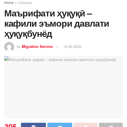
Home
Хабархо
Маърифати ҳуқуқӣ –
кафили эъмори давлати
ҳуқуқбунёд
by
Migration Service
19.02.2025
305