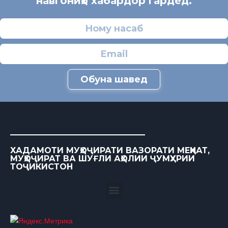
навгониҳо хабардор гардед.
Обуна шавед
ХАДАМОТИ МУҲОҶИРАТИ ВАЗОРАТИ МЕҲНАТ,
МУҲОҶИРАТ ВА ШУҒЛИ АҲОЛИИ ҶУМҲУРИИ
ТОҶИКИСТОН