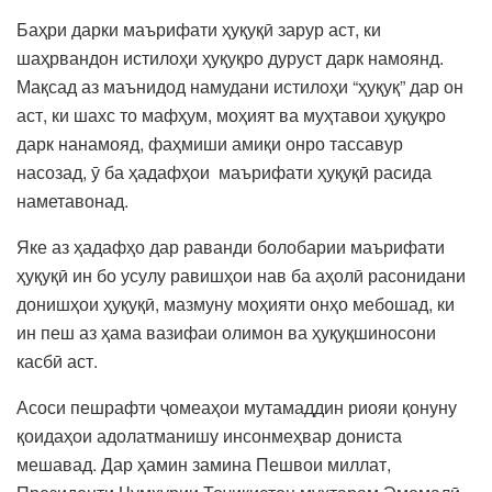
Баҳри дарки маърифати ҳуқуқӣ зарур аст, ки
шаҳрвандон истилоҳи ҳуқуқро дуруст дарк намоянд.
Мақсад аз маънидод намудани истилоҳи “ҳуқуқ” дар он
аст, ки шахс то мафҳум, моҳият ва муҳтавои ҳуқуқро
дарк нанамояд, фаҳмиши амиқи онро тассавур
насозад, ӯ ба ҳадафҳои маърифати ҳуқуқӣ расида
наметавонад.
Яке аз ҳадафҳо дар раванди болобарии маърифати
ҳуқуқӣ ин бо усулу равишҳои нав ба аҳолӣ расонидани
донишҳои ҳуқуқӣ, мазмуну моҳияти онҳо мебошад, ки
ин пеш аз ҳама вазифаи олимон ва ҳуқуқшиносони
касбӣ аст.
Асоси пешрафти ҷомеаҳои мутамаддин риояи қонуну
қоидаҳои адолатманишу инсонмеҳвар дониста
мешавад. Дар ҳамин замина Пешвои миллат,