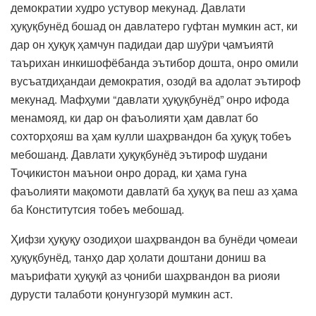
демократии худро устувор мекунад. Давлати
ҳуқуқбунёд бошад он давлатеро гуфтан мумкин аст, ки
дар он ҳуқуқ ҳамчун падидаи дар шуӯри ҷамъиятӣ
таърихан инкишофёбанда эътибор дошта, онро омили
вусъатдиҳандаи демократия, озодӣ ва адолат эътироф
мекунад. Мафҳуми “давлати ҳуқуқбунёд” онро ифода
менамояд, ки дар он фаъолияти ҳам давлат бо
сохторҳояш ва ҳам кулли шаҳрвандон ба ҳуқуқ тобеъ
мебошанд. Давлати ҳуқуқбунёд эътироф шудани
Тоҷикистон маънои онро дорад, ки ҳама гуна
фаъолияти мақомоти давлатӣ ба ҳуқуқ ва пеш аз ҳама
ба Конститутсия тобеъ мебошад.
Ҳифзи ҳуқуқу озодиҳои шаҳрвандон ва бунёди ҷомеаи
ҳуқуқбунёд, танҳо дар ҳолати доштани дониш ва
маърифати ҳуқуқӣ аз ҷониби шаҳрвандон ва риояи
дурусти талаботи қонунгузорӣ мумкин аст.