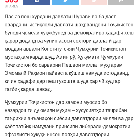
SHARES
Пас аз пош хӯрдани давлати Шӯравӣ ва ба даст
овардани истиқлоли давлатӣ шаҳрвандони Тоҷикистон
бунёди ҷомеаи ҳуқуқбунёд ва демократиро ҳадафи хеш
қарор доданд ва чунин асоси сохтори давлатӣ дар
моддаи аввали Конститутсияи Ҷумҳурии Тоҷикистон
мустаҳкам карда шуд. Аз ин рӯ, Ҳукумати Ҷумҳурии
Тоҷикистон бо сарварии Пешвои миллат муҳтарам
Эмомалӣ Раҳмон пайваста кӯшиш намуда истодаанд,
ки ин ҳадафи дар пеш гузошта шуда ҳар чӣ зудтар
татбиқ карда шавад.
Ҷумҳурии Тоҷикистон дар замони муосир бо
назардошти ду омили муҳим – хусусиятҳои таҷрибаи
таърихии анъанаҳои сиёсии давлатдории миллӣ ва дар
ҳаёт татбиқ намудани принсипи либералӣ-демократии
афзалияти ҳуқуқи инсон пояҳои давлатдории