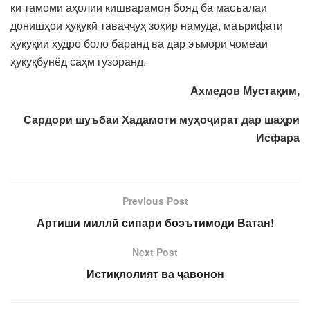
ки тамоми аҳолии кишварамон бояд ба масъалаи
донишҳои ҳуқуқӣ таваҷҷуҳ зоҳир намуда, маърифати
ҳуқуқии худро боло баранд ва дар эъмори ҷомеаи
ҳуқуқбунёд саҳм гузоранд.
Ахмедов Мустақим,
Сардори шуъбаи Хадамоти муҳоҷират дар шаҳри
Исфара
Previous Post
Артиши миллӣ сипари боэътимоди Ватан!
Next Post
Истиқлолият ва ҷавонон