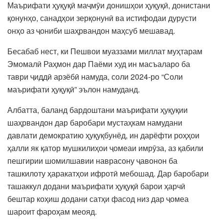
Маърифати ҳуқуқӣ маҷмӯи донишҳои ҳуқуқӣ, донистани
қонунҳо, санадҳои зерқонунӣ ва истифодаи дурусти
онҳо аз ҷониби шаҳрвандон маҳсуб мешавад.
Бесабаб нест, ки Пешвои муаззами миллат муҳтарам
Эмомалӣ Раҳмон дар Паёми худ ин масъаларо ба
таври ҷиддӣ арзёбӣ намуда, соли 2024-ро “Соли
маърифати ҳуқуқӣ” эълон намуданд.
Албатта, баланд бардоштани маърифати ҳуқуқии
шаҳрвандон дар баробари мустаҳкам намудани
давлати демократию ҳуқуқбунёд, ин дарёфти роҳҳои
ҳалли як қатор мушкилиҳои ҷомеаи имрӯза, аз қабили
пешгирии шомилшавии наврасону ҷавонон ба
ташкилоту ҳаракатҳои ифротӣ мебошад. Дар баробари
ташаккул додани маърифати ҳуқуқӣ барои ҳарчӣ
бештар коҳиш додани сатҳи фасод низ дар ҷомеа
шароит фароҳам меояд.