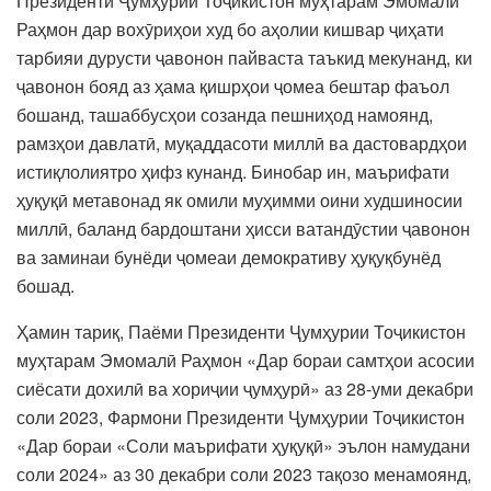
Президенти Ҷумҳурии Тоҷикистон муҳтарам Эмомалӣ
Раҳмон дар вохӯриҳои худ бо аҳолии кишвар ҷиҳати
тарбияи дурусти ҷавонон пайваста таъкид мекунанд, ки
ҷавонон бояд аз ҳама қишрҳои ҷомеа бештар фаъол
бошанд, ташаббусҳои созанда пешниҳод намоянд,
рамзҳои давлатӣ, муқаддасоти миллӣ ва дастовардҳои
истиқлолиятро ҳифз кунанд. Бинобар ин, маърифати
ҳуқуқӣ метавонад як омили муҳимми оини худшиносии
миллӣ, баланд бардоштани ҳисси ватандӯстии ҷавонон
ва заминаи бунёди ҷомеаи демокративу ҳуқуқбунёд
бошад.
Ҳамин тариқ, Паёми Президенти Ҷумҳурии Тоҷикистон
муҳтарам Эмомалӣ Раҳмон «Дар бораи самтҳои асосии
сиёсати дохилӣ ва хориҷии ҷумҳурӣ» аз 28-уми декабри
соли 2023, Фармони Президенти Ҷумҳурии Тоҷикистон
«Дар бораи «Соли маърифати ҳуқуқӣ» эълон намудани
соли 2024» аз 30 декабри соли 2023 тақозо менамоянд,