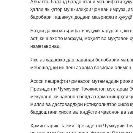
Албатта, баланд бардоштани маърифати ҳуқу
ҳалли як қатор мушкилиҳои ҷомеаи имрӯза, 
баробари ташаккул додани маърифати ҳуқуқӣ
Баҳри дарки маърифати ҳуқуқӣ зарур аст, ки 
аст, ки шахс то мафҳум, моҳият ва муҳтавои
наметавонад.
Яке аз ҳадафҳо дар раванди болобарии маъри
мебошад, ки ин пеш аз ҳама вазифаи олимон 
Асоси пешрафти ҷомеаҳои мутамаддин риояи
Президенти Ҷумҳурии Тоҷикистон муҳтарам Эм
мекунанд, ки ҷавонон бояд аз ҳама қишрҳои 
миллӣ ва дастовардҳои истиқлолиятро ҳифз к
бардоштани ҳисси ватандӯстии ҷавонон ва за
Ҳамин тариқ Паёми Президенти Ҷумҳурии Тоҷ