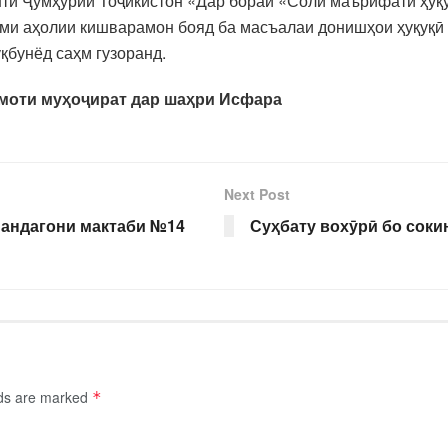
ти Ҷумҳурии Тоҷикистон «Дар бораи «Соли маърифати ҳуқу
оми аҳолии кишварамон бояд ба масъалаи донишҳои ҳуқуқӣ 
қбунёд саҳм гузоранд.
и Хадамоти муҳоҷират дар шаҳри Ис
Next Post
нандагони мактаби №14
Суҳбату вохӯрӣ бо сок
lds are marked
*