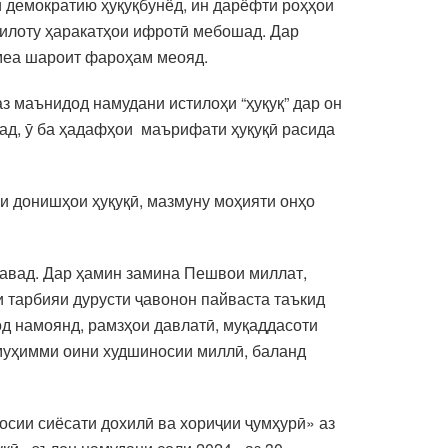
 демократию ҳуқуқбунёд, ин дарёфти роҳҳои
килоту ҳаракатҳои ифротӣ мебошад. Дар
омеа шароит фароҳам меояд.
аз маънидод намудани истилоҳи “ҳуқуқ” дар он
зад, ӯ ба ҳадафҳои маърифати ҳуқуқӣ расида
и донишҳои ҳуқуқӣ, мазмуну моҳияти онҳо
авад. Дар ҳамин замина Пешвои миллат,
 тарбияи дурусти ҷавонон пайваста таъкид
д намоянд, рамзҳои давлатӣ, муқаддасоти
 муҳимми оини худшиносии миллӣ, баланд
сии сиёсати дохилӣ ва хориҷии ҷумҳурӣ» аз