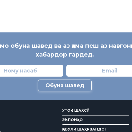
 мо обуна шавед ва аз ҳама пеш аз навгон
хабардор гардед.
Обуна шавед
УТОҚИ ШАХСӢ
ЭЪЛОНҲО
ҚАБУЛИ ШАҲРВАНДОН