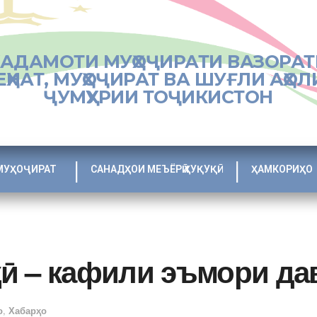
ХАДАМОТИ МУҲОҶИРАТИ ВАЗОРАТ
ЕҲНАТ, МУҲОҶИРАТ ВА ШУҒЛИ АҲОЛ
ҶУМҲУРИИ ТОҶИКИСТОН
МУҲОҶИРАТ
САНАДҲОИ МЕЪЁРӢ ҲУҚУҚӢ
ҲАМКОРИҲО
ӣ – кафили эъмори дав
о
,
Хабарҳо