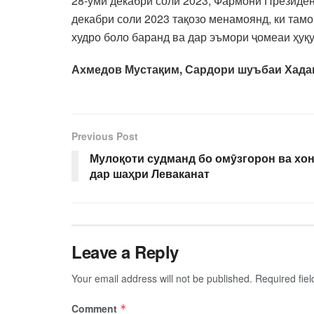
28-уми декабри соли 2023, Фармони Президен
декабри соли 2023 тақозо менамоянд, ки там
худро боло баранд ва дар эъмори ҷомеаи ҳуқу
Ахмедов Мустақим,
Сардори шуъба
Previous Post
Мулоқоти судманд бо омӯзгорон ва хо
дар шаҳри Леваканат
Leave a Reply
Your email address will not be published.
Required fie
Comment
*