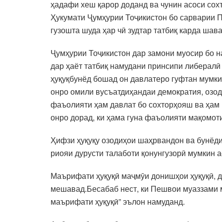
ҳадафи хеш қарор доданд ва чунин асоси сохт
Ҳукумати Ҷумҳурии Тоҷикистон бо сарварии 
гузошта шуда ҳар чӣ зудтар татбиқ карда шава
Ҷумҳурии Тоҷикистон дар замони муосир бо н
дар ҳаёт татбиқ намудани принсипи либералӣ
ҳуқуқбунёд бошад он давлатеро гуфтан мумки
онро омили вусъатдиҳандаи демократия, озод
фаъолияти ҳам давлат бо сохторҳояш ва ҳам
онро дорад, ки ҳама гуна фаъолияти мақомоти
Ҳифзи ҳуқуқу озодиҳои шаҳрвандон ва бунёди
риояи дурусти талаботи қонунгузорӣ мумкин а
Маърифати ҳуқуқӣ маҷмӯи донишҳои ҳуқуқӣ, д
мешавад.Бесабаб нест, ки Пешвои муаззами 
маърифати ҳуқуқӣ” эълон намуданд.