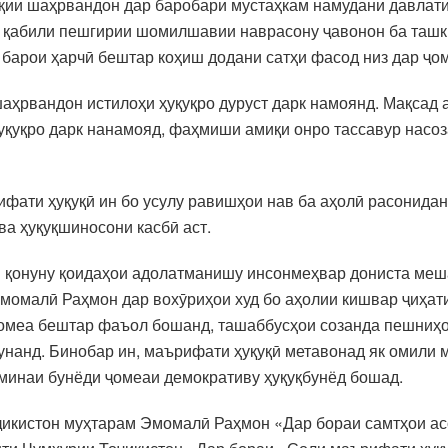
қии шаҳрвандон дар баробари мустаҳкам намудани давлати
аз қабили пешгирии шомилшавии наврасону ҷавонон ба таш
 барои ҳарчӣ бештар коҳиш додани сатҳи фасод низ дар ҷ
шаҳрвандон истилоҳи ҳуқуқро дуруст дарк намоянд. Мақсад 
 ҳуқуқро дарк нанамояд, фаҳмиши амиқи онро тассавур насо
фати ҳуқуқӣ ин бо усулу равишҳои нав ба аҳолӣ расонидан
ва ҳуқуқшиносони касбӣ аст.
 қонуну қоидаҳои адолатманишу инсонмеҳвар дониста меш
омалӣ Раҳмон дар вохӯриҳои худ бо аҳолии кишвар ҷиҳати
ҷомеа бештар фаъол бошанд, ташаббусҳои созанда пешниҳо
унанд. Бинобар ин, маърифати ҳуқуқӣ метавонад як омили
минаи бунёди ҷомеаи демокративу ҳуқуқбунёд бошад.
икистон муҳтарам Эмомалӣ Раҳмон «Дар бораи самтҳои асо