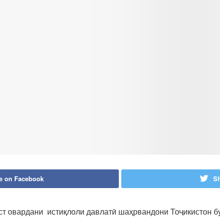
e on Facebook
Sh
ст овардани истиқлоли давлатӣ шаҳрвандони Тоҷикистон б