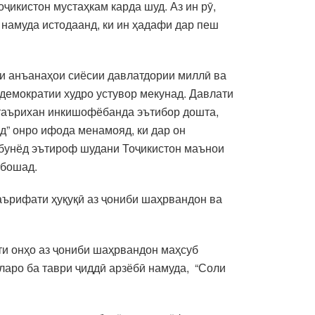
ҷикистон мустаҳкам карда шуд. Аз ин рӯ,
намуда истодаанд, ки ин ҳадафи дар пеш
ии анъанаҳои сиёсии давлатдории миллӣ ва
демократии худро устувор мекунад. Давлати
ӣ таърихан инкишофёбанда эътибор дошта,
д” онро ифода менамояд, ки дар он
қбунёд эътироф шудани Тоҷикистон маънои
ебошад.
аърифати ҳуқуқӣ аз ҷониби шаҳрвандон ва
ти онҳо аз ҷониби шаҳрвандон маҳсуб
аро ба таври ҷиддӣ арзёбӣ намуда, “Соли