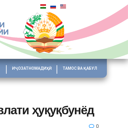
И
ИИ
ИҶОЗАТНОМАДИҲӢ
ТАМОС ВА ҚАБУЛ
лати ҳуқуқбунёд
0