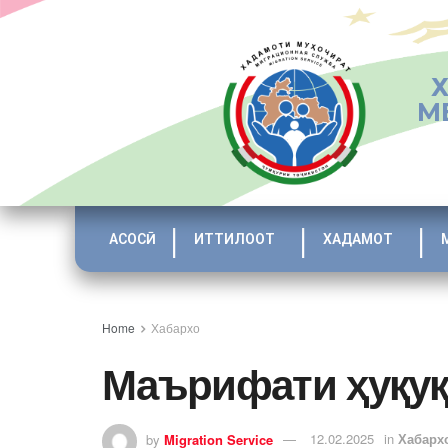
М
АСОСӢ
ИТТИЛООТ
ХАДАМОТ
Home
Хабархо
Маърифати ҳуқуқ
by
Migration Service
12.02.2025
in
Хабарх