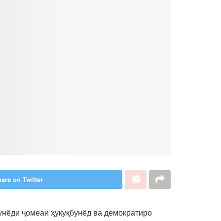
are on Twitter
унёди ҷомеаи ҳуқуқбунёд ва демократиро