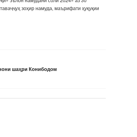
қӣ» эълон намудани соли 2024» аз 30
таваҷҷуҳ зоҳир намуда, маърифати ҳуқуқии
фара
инони шаҳри Конибодом