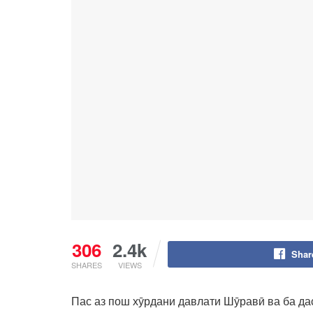
306
2.4k
Shar
SHARES
VIEWS
Пас аз пош хӯрдани давлати Шӯравӣ ва ба да