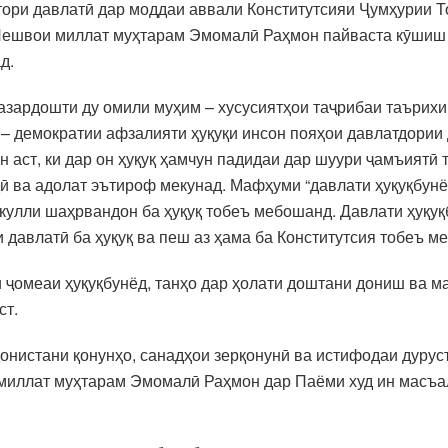
ори давлатӣ дар моддаи аввали Конститутсияи Ҷумҳурии То
Пешвои миллат муҳтарам Эмомалӣ Раҳмон пайваста кӯшиш 
д.
азардошти ду омили муҳим – хусусиятҳои таҷрибаи таърих
 – демократии афзалияти ҳуқуқи инсон пояҳои давлатдории 
н аст, ки дар он ҳуқуқ ҳамчун падидаи дар шуури ҷамъият
ӣ ва адолат эътироф мекунад. Мафҳуми “давлати ҳуқуқбунё
 кулли шаҳрвандон ба ҳуқуқ тобеъ мебошанд. Давлати ҳуқу
 давлатӣ ба ҳуқуқ ва пеш аз ҳама ба Конститутсия тобеъ м
 ҷомеаи ҳуқуқбунёд, танҳо дар ҳолати доштани дониш ва м
ст.
онистани қонунҳо, санадҳои зерқонунӣ ва истифодаи дурус
миллат муҳтарам Эмомалӣ Раҳмон дар Паёми худ ин масъал