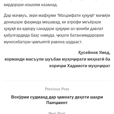
кирдорҳои ношоям назанад.
Дар маҷмуъ, зери мафҳуми “Маърифати ҳуқуқӣ” маҷмӯи
донишҳое фаҳмида мешавад, ки атрофи меъёрҳои
ҳуқуқӣ ва қарору санадҳои ҳуқуқии аз ҷониби давлат
қабулгардида баҳс намуда, ҷиҳати батанзимдарории
муносибатҳои ҷамъиятӣ равона шудааст.
Ҳусейнов Умед,
корманди масъули шуъбаи муҳоҷирати меҳнатӣ ба
хориҷаи Хадамоти муҳоҷират
Previous Post
Вохӯрии судманд дар ҷамоату деҳоти шаҳри
Панҷакент
Next Post