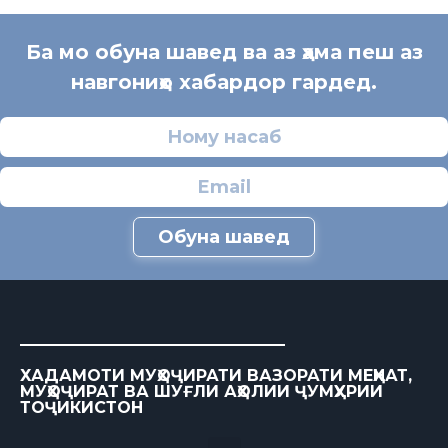
Ба мо обуна шавед ва аз ҳама пеш аз
навгониҳо хабардор гардед.
Обуна шавед
ХАДАМОТИ МУҲОҶИРАТИ ВАЗОРАТИ МЕҲНАТ,
МУҲОҶИРАТ ВА ШУҒЛИ АҲОЛИИ ҶУМҲУРИИ
ТОҶИКИСТОН