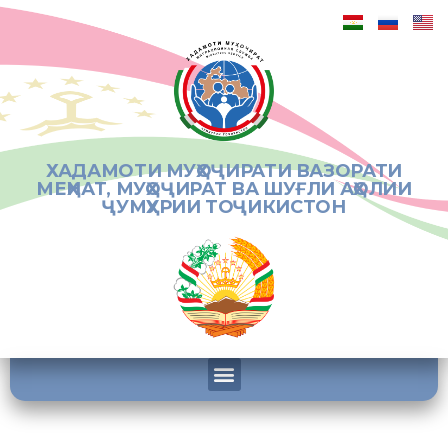
ХАДАМОТИ МУҲОҶИРАТИ ВАЗОРАТИ
МЕҲНАТ, МУҲОҶИРАТ ВА ШУҒЛИ АҲОЛИИ
ҶУМҲУРИИ ТОҶИКИСТОН