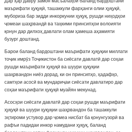
Дар ҳар давру замон масъалаҳои баланд бардоштани
маърифати ҳуқуқӣ, ташаккули фарҳанги олии ҳуқуқӣ,
мубориза бар зидди инкоркунии ҳуқуқ, рушди ниҳодҳои
ҷомеаи шаҳрвандӣ ва таҳкими принсипҳои волоияти
қонун дар дилхоҳ давлати олам ҳамеша аҳамияти
бузург доштанд.
Барои баланд бардоштани маърифати ҳуқуқии миллати
тоҷик имрӯз Тоҷикистон ба сиёсати давлатӣ дар соҳаи
рушди маърифати ҳуқуқӣ ва шуури ҳуқуқии
шаҳрвандон ниёз дорад, ки он принсипҳо, ҳадафҳо,
самтҳои асосӣ ва мундариҷаи сиёсати давлатиро дар
соҳаи маърифати ҳуқуқӣ муайян мекунад.
Асосҳои сиёсати давлатӣ дар соҳаи рушди маърифати
ҳуқуқӣ ва шуури ҳуқуқии шаҳрвандон ба ташаккули
эҳтироми устувор дар ҷомеа нисбат ба қонунгузорӣ ва
рафъи падидаи инкор намудани ҳуқуқ, баланд