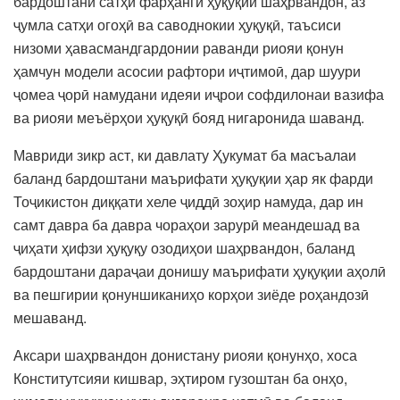
бардоштани сатҳи фарҳанги ҳуқуқии шаҳрвандон, аз
ҷумла сатҳи огоҳӣ ва саводнокии ҳуқуқӣ, таъсиси
низоми ҳавасмандгардонии раванди риояи қонун
ҳамчун модели асосии рафтори иҷтимоӣ, дар шуури
ҷомеа ҷорӣ намудани идеяи иҷрои софдилонаи вазифа
ва риояи меъёрҳои ҳуқуқӣ бояд нигаронида шаванд.
Мавриди зикр аст, ки давлату Ҳукумат ба масъалаи
баланд бардоштани маърифати ҳуқуқии ҳар як фарди
Тоҷикистон диққати хеле ҷиддӣ зоҳир намуда, дар ин
самт давра ба давра чораҳои зарурӣ меандешад ва
ҷиҳати ҳифзи ҳуқуқу озодиҳои шаҳрвандон, баланд
бардоштани дараҷаи донишу маърифати ҳуқуқии аҳолӣ
ва пешгирии қонуншиканиҳо корҳои зиёде роҳандозӣ
мешаванд.
Аксари шаҳрвандон донистану риояи қонунҳо, хоса
Конститутсияи кишвар, эҳтиром гузоштан ба онҳо,