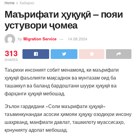
Home
Хабархо
Маърифати ҳуқуқӣ – пояи
устувори ҷомеа
by
Migration Service
14.08.2024
313
SHARES
Таърихи инсоният собит менамояд, ки маърифати
ҳуқуқӣ фаъолияти мақсаднок ва мунтазам оид ба
ташаккул ва баланд бардоштани шуури ҳуқуқӣ ва
фарҳанги ҳуқуқӣ мебошад.
Эълон гардидани «Соли маърифати ҳуқуқӣ»
таъминкунандаи асосии ҳимояи ҳуқуқу озодиҳои инсону
шаҳрванд, манфиати давлат, ташкилоту муассисаҳо,
қонунияту адолат мебошад.