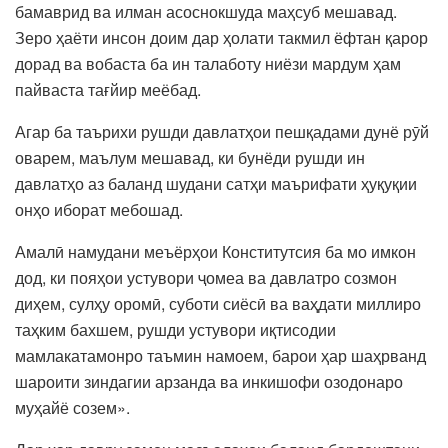
бамаврид ва илман асоснокшуда маҳсуб мешавад.
Зеро ҳаёти инсон доим дар ҳолати такмил ёфтан қарор
дорад ва вобаста ба ин талаботу ниёзи мардум ҳам
пайваста тағйир меёбад.
Агар ба таърихи рушди давлатҳои пешқадами дунё рӯй
оварем, маълум мешавад, ки бунёди рушди ин
давлатҳо аз баланд шудани сатҳи маърифати ҳуқуқии
онҳо иборат мебошад.
Амалӣ намудани меъёрҳои Конститутсия ба мо имкон
дод, ки пояҳои устувори ҷомеа ва давлатро созмон
диҳем, сулҳу оромӣ, суботи сиёсӣ ва ваҳдати миллиро
таҳким бахшем, рушди устувори иқтисодии
мамлакатамонро таъмин намоем, барои ҳар шаҳрванд
шароити зиндагии арзанда ва инкишофи озодонаро
муҳайё созем».