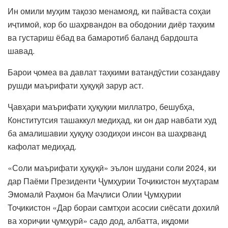
Ин омили муҳим тақозо менамояд, ки пайваста соҳаи
иҷтимоӣ, кор бо шаҳрвандон ва ободонии диёр таҳким
ва густариш ёбад ва бамаротиб баланд бардошта
шавад.
Барои ҷомеа ва давлат таҳкими ватандӯстии созандаву
рушди маърифати ҳуқуқӣ зарур аст.
Ҷавҳари маърифати ҳуқуқии миллатро, бешубҳа,
Конститутсия ташаккул медиҳад, ки он дар навбати худ
ба амалишавии ҳуқуқу озодиҳои инсон ва шаҳрванд
кафолат медиҳад.
«Соли маърифати ҳуқуқӣ» эълон шудани соли 2024, ки
дар Паёми Президенти Ҷумҳурии Тоҷикистон муҳтарам
Эмомалӣ Раҳмон ба Маҷлиси Олии Ҷумҳурии
Тоҷикистон «Дар бораи самтҳои асосии сиёсати дохилӣ
ва хориҷии ҷумҳурӣ» садо дод, албатта, иқдоми