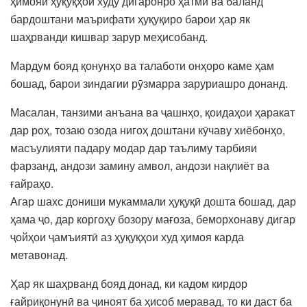
ҳимояи ҳуқуқҳои худу дигаронро ҳатмӣ ва баланд
бардоштани маърифати ҳуқуқиро барои ҳар як
шаҳрванди кишвар зарур меҳисобанд.
Мардум бояд қонунҳо ва талаботи онҳоро каме ҳам
бошад, барои зиндагии рӯзмарра заруриашро донанд.
Масалан, танзими анъана ва ҷашнҳо, қоидаҳои ҳаракат
дар роҳ, тозаю озода нигоҳ доштани кӯчаву хиёбонҳо,
масъулияти падару модар дар таълиму тарбияи
фарзанд, андози замину амвол, андози нақлиёт ва
ғайраҳо.
Агар шахс дониши мукаммали ҳуқуқӣ дошта бошад, дар
ҳама ҷо, дар коргоҳу бозору мағоза, беморхонаву дигар
ҷойҳои ҷамъиятӣ аз ҳуқуқҳои худ ҳимоя карда
метавонад.
Ҳар як шаҳрванд бояд донад, ки кадом кирдор
ғайриқонунӣ ва ҷиноят ба ҳисоб меравад, то ки даст ба