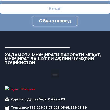
Обуна шавед
ХАДАМОТИ МУҲОҶИРАТИ ВАЗОРАТИ МЕҲНАТ,
МУҲОҶИРАТ ВА ШУҒЛИ АҲОЛИИ ҶУМҲУРИИ
ТОҶИКИСТОН
Суроға: г.Душанбе, к. С Айни 121
Тел/факс:+992-225-05-75, 225-05-91, 225-05-89