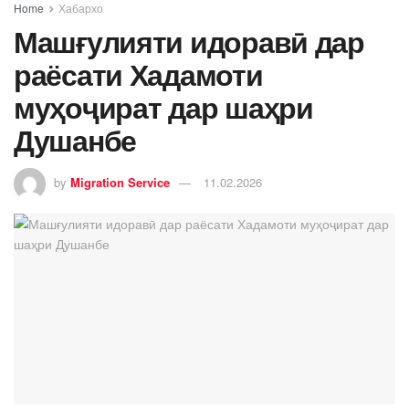
Home
Хабархо
Машғулияти идоравӣ дар
раёсати Хадамоти
муҳоҷират дар шаҳри
Душанбе
by
Migration Service
11.02.2026