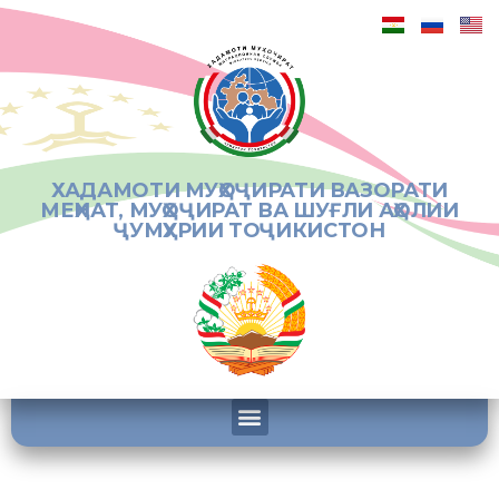
ХАДАМОТИ МУҲОҶИРАТИ ВАЗОРАТИ
МЕҲНАТ, МУҲОҶИРАТ ВА ШУҒЛИ АҲОЛИИ
ҶУМҲУРИИ ТОҶИКИСТОН