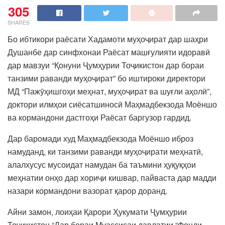
305
SHARES
Бо ибтикори раёсати Хадамоти муҳоҷират дар шаҳри
Душанбе дар синфхонаи Раёсат машғулияти идоравӣ
дар мавзуи “Қонуни Ҷумҳурии Тоҷикистон дар бораи
танзими раванди муҳоҷират” бо иштироки директори
МД “Пажӯҳишгоҳи меҳнат, муҳоҷират ва шуғли аҳолӣ”,
доктори илмҳои сиёсатшиносӣ Маҳмадбекзода Моёншо
ва кормандони дастгоҳи Раёсат баргузор гардид.
Дар баромади худ Маҳмадбекзода Моёншо иброз
намуданд, ки танзими раванди муҳоҷирати меҳнатӣ,
алалхусус мусоидат намудан ба таъмини ҳуқуқҳои
меҳнатии онҳо дар хориҷи кишвар, пайваста дар мадди
назари кормандони вазорат қарор доранд.
Айни замон, лоиҳаи Қарори Ҳукумати Ҷумҳурии
Тоҷикистон “Дар бораи Муассисаи давлатии “Фонди