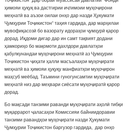
ҳимояи ҳуқуқ ва дастгирии иҷтимоии муҳоҷирони
меҳнатӣ ва аъзои оилаи онҳо дар назди Ҳукумати
Ҷумҳурии Тоҷикистон” таҳия гардида, дар марҳилаи
мувофиқасозӣ бо вазорату идораҳои ҷумҳурӣ қарор
дорад. Иқдоми дигар дар ин самт тақвият додани
ҳамкориҳо бо мақомоти дахлдори давлатҳои
қабулкунандаи муҳоҷирони меҳнатӣ аз Ҷумҳурии
Тоҷикистон ҷиҳати ҳалли масъалаҳои муҳоҷирати
меҳнатӣ ва ҳимояи ҳуқуқу манфиатҳои муҳоҷирон
маҳсуб меёбад. Таъмини гуногунсамтии муҳоҷирати
меҳнатӣ низ дар меҳвари сиёсати муҳоҷиратӣ қарор
дорад.
Бо мақсади танзими раванди муҳоҷирати аҳолӣ тибқи
муқаррарот ҷаласаҳои Комиссияи байниидоравии
танзими равандҳои муҳоҷирати назди Ҳукумати
Ҷумҳурии Тоҷикистон баргузор гардида, дар онҳо