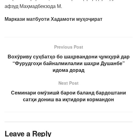
афзуд Маҳмадбекзода М.
Маркази матбуоти Хадамоти муҳоҷират
Previous Post
Вохӯриву суҳбатҳо бо шаҳрвандони ҷумҳурӣ дар
“Фурудгоҳи байналмилалии шаҳри Душанбе”
идома дорад
Next Post
Семинари омӯзишӣ барои баланд бардоштани
сатҳи дониш ва иқтидори кормандон
Leave a Reply