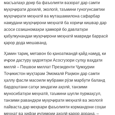
масъалаҳо доир ба фаъолияти вазорат дар самти
муҳоҷирати дохилӣ, экологӣ, таъмини гуногунсамтии
муҳоҷирати меҳнатӣ ва муташаккилона сафарбар
намудани муҳоҷирони меҳнатӣ ба хориҷи кишвар дар
асоси созишномаҳои ҳамкорӣ бо давлатҳои
қабулкунандаи муҳоҷирони меҳнатӣ мавриди баррасӣ
қарор дода мешаванд.
Ҳамин тариқ, метавон бо қаноатмандӣ қайд намуд, ки
иҷрои дастуру ҳидоятҳои Асосгузори сулҳу ваҳдати
миллӣ – Пешвои миллат Президенти Ҷумҳурии
Тоҷикистон муҳтарам Эмомалӣ Раҳмон дар самти
ҳаллу фасли масоили мубрами рӯзи марбути баланд
бардоштани сатҳи зиндагии аҳолӣ, танзими
муносибатҳои меҳнатӣ, таъмини шуғли пурмаҳсул,
танзими равандҳои муҳоҷирати меҳнатӣ ва экологӣ
пайваста дар меҳвари фаъолияти кормандони соҳаи
меҳнат ва ҳифзи иҷтимоии аҳолӣ қарор доранд, –