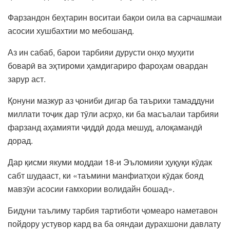
Фарзандон беҳтарин воситаи бақои оила ва сарчашмаи
асосии хушбахтии мо мебошанд.
Аз ин сабаб, барои тарбияи дурусти онҳо муҳити
боварӣ ва эҳтироми ҳамдигариро фароҳам овардан
зарур аст.
Қонуни мазкур аз ҷониби дигар ба таърихи тамаддуни
миллати тоҷик дар тӯли асрҳо, ки ба масъалаи тарбияи
фарзанд аҳамияти ҷиддӣ дода мешуд, алоқамандӣ
дорад.
Дар қисми якуми моддаи 18-и Эъломияи ҳуқуқи кӯдак
сабт шудааст, ки «таъмини манфиатҳои кӯдак бояд
мавзӯи асосии ғамхории волидайн бошад».
Бидуни таълиму тарбия тартиботи ҷомеаро наметавон
пойдору устувор кард ва ба ояндаи дурахшони давлату