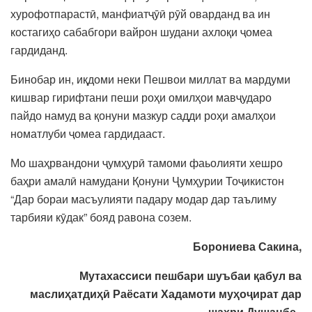
хурофотпарастӣ, манфиатҷӯӣ рӯй оварданд ва ин
костагиҳо сабабгори вайрон шудани ахлоқи ҷомеа
гардиданд.
Бинобар ин, иқдоми неки Пешвои миллат ва мардуми
кишвар гирифтани пеши роҳи омилҳои мавҷударо
пайдо намуд ва қонуни мазкур садди роҳи амалҳои
номатлуби ҷомеа гардидааст.
Мо шаҳрвандони ҷумҳурӣ тамоми фаьолияти хешро
баҳри амалӣ намудани Қонуни Ҷумҳурии Тоҷикистон
“Дар бораи масъулияти падару модар дар таълиму
тарбияи кӯдак” бояд равона созем.
Борониева Сакина,
Мутахассиси пешбари шуъбаи қабул ва
маслиҳатдиҳӣ Раёсати Хадамоти муҳоҷират дар
шаҳри Душанбе