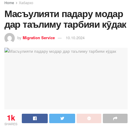
Home
Хабархо
Масъулияти падару модар
дар таълиму тарбияи кӯдак
by
Migration Service
10.10.2024
1k
SHARES