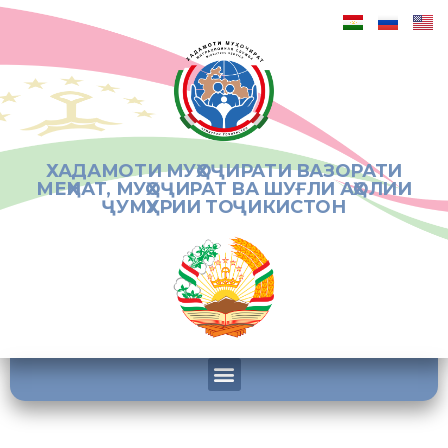
ХАДАМОТИ МУҲОҶИРАТИ ВАЗОРАТИ
МЕҲНАТ, МУҲОҶИРАТ ВА ШУҒЛИ АҲОЛИИ
ҶУМҲУРИИ ТОҶИКИСТОН