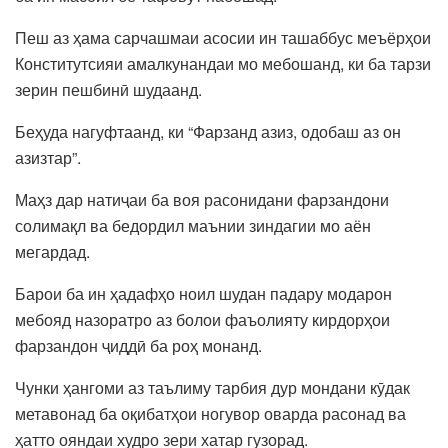
Пеш аз ҳама сарчашмаи асосии ин ташаббус меъёрҳои
Конститутсияи амалкунандаи мо мебошанд, ки ба тарзи
зерин пешбинӣ шудаанд.
Беҳуда нагуфтаанд, ки “Фарзанд азиз, одобаш аз он
азизтар”.
Маҳз дар натиҷаи ба воя расонидани фарзандони
солимақл ва бедордил маънии зиндагии мо аён
мегардад.
Барои ба ин ҳадафҳо ноил шудан падару модарон
мебояд назоратро аз болои фаъолияту кирдорҳои
фарзандон ҷиддӣ ба роҳ монанд.
Чунки ҳангоми аз таълиму тарбия дур мондани кӯдак
метавонад ба оқибатҳои ногувор оварда расонад ва
ҳатто ояндаи худро зери хатар гузорад.