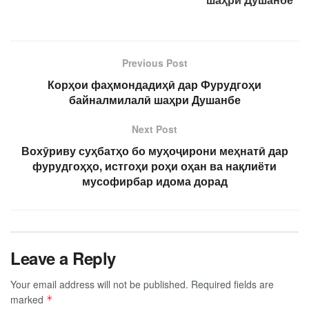
Previous Post
Корҳои фаҳмондадиҳӣ дар Фурудгоҳи
байналмилалӣ шаҳри Душанбе
Next Post
Вохӯриву суҳбатҳо бо муҳоҷирони меҳнатӣ дар
фурудгоҳҳо, истгоҳи роҳи оҳан ва нақлиёти
мусофирбар идома дорад
Leave a Reply
Your email address will not be published.
Required fields are
marked
*