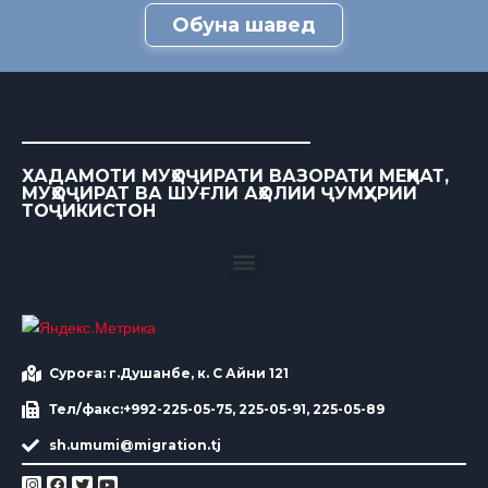
Обуна шавед
ХАДАМОТИ МУҲОҶИРАТИ ВАЗОРАТИ МЕҲНАТ,
МУҲОҶИРАТ ВА ШУҒЛИ АҲОЛИИ ҶУМҲУРИИ
ТОҶИКИСТОН
Суроға: г.Душанбе, к. С Айни 121
Тел/факс:+992-225-05-75, 225-05-91, 225-05-89
sh.umumi@migration.tj