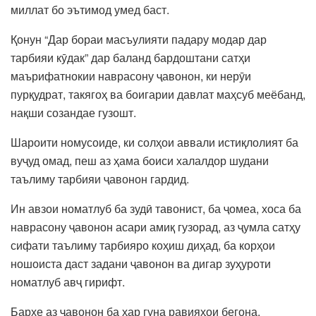
миллат бо эътимод умед баст.
Қонун “Дар бораи масъулияти падару модар дар
тарбияи кӯдак” дар баланд бардоштани сатҳи
маърифатнокии наврасону ҷавонон, ки нерӯи
пурқудрат, такягоҳ ва боигарии давлат маҳсуб меёбанд,
нақши созандае гузошт.
Шароити номусоиде, ки солҳои аввали истиқлолият ба
вуҷуд омад, пеш аз ҳама боиси халалдор шудани
таълиму тарбияи ҷавонон гардид.
Ин авзои номатлуб ба зудӣ тавонист, ба ҷомеа, хоса ба
наврасону ҷавонон асари амиқ гузорад, аз ҷумла сатҳу
сифати таълиму тарбияро коҳиш диҳад, ба корҳои
ношоиста даст задани ҷавонон ва дигар зуҳуроти
номатлуб авҷ гирифт.
Бархе аз ҷавонон ба ҳар гуна равияҳои бегона,