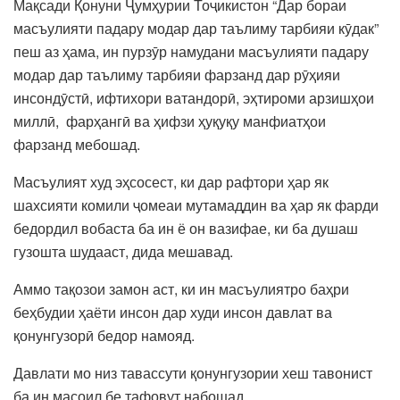
Мақсади Қонуни Ҷумҳурии Тоҷикистон “Дар бораи
масъулияти падару модар дар таълиму тарбияи кӯдак”
пеш аз ҳама, ин пурзӯр намудани масъулияти падару
модар дар таълиму тарбияи фарзанд дар рӯҳияи
инсондӯстӣ, ифтихори ватандорӣ, эҳтироми арзишҳои
миллӣ, фарҳангӣ ва ҳифзи ҳуқуқу манфиатҳои
фарзанд мебошад.
Масъулият худ эҳсосест, ки дар рафтори ҳар як
шахсияти комили ҷомеаи мутамаддин ва ҳар як фарди
бедордил вобаста ба ин ё он вазифае, ки ба душаш
гузошта шудааст, дида мешавад.
Аммо тақозои замон аст, ки ин масъулиятро баҳри
беҳбудии ҳаёти инсон дар худи инсон давлат ва
қонунгузорӣ бедор намояд.
Давлати мо низ тавассути қонунгузории хеш тавонист
ба ин масоил бе тафовут набошад.