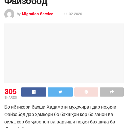
Файзобод
by
Migration Service
11.02.2026
305
SHARES
Бо ибтикори бахши Хадамоти муҳоҷират дар ноҳияи
Файзобод дар ҳамкорӣ бо бахшҳои кор бо занон ва
оила, кор бо ҷавонон ва варзиши ноҳия бахшида ба