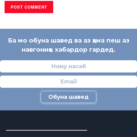
Ба мо обуна шавед ва аз ҳама пеш аз
навгониҳо хабардор гардед.
Обуна шавед