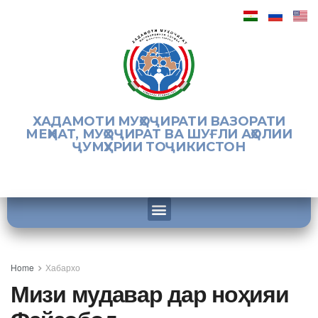
ХАДАМОТИ МУҲОҶИРАТИ ВАЗОРАТИ
МЕҲНАТ, МУҲОҶИРАТ ВА ШУҒЛИ АҲОЛИИ
ҶУМҲУРИИ ТОҶИКИСТОН
Home
Хабархо
Мизи мудавар дар ноҳияи