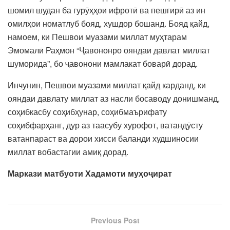
шомил шудан ба гурӯҳҳои ифротӣ ва пешгирӣ аз ин
омилҳои номатлуб бояд, хушдор бошанд. Бояд қайд,
намоем, ки Пешвои муазами миллат муҳтарам
Эмомалӣ Раҳмон “Ҷавононро ояндаи давлат миллат
шуморида”, бо ҷавонони мамлакат боварӣ дорад.
Инчунин, Пешвои муазами миллат қайд карданд, ки
ояндаи давлату миллат аз насли босаводу донишманд,
соҳибкасбу соҳибҳунар, соҳибмаърифату
соҳибфарҳанг, дур аз таасубу хурофот, ватандӯсту
ватанпараст ва дорои хисси баланди худшиносии
миллат вобастагии амиқ дорад.
Маркази матбуоти Хадамоти муҳоҷират
Previous Post