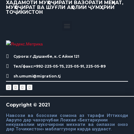
ХАДАМОТИ МУҲОҶИРАТИ ВАЗОРАТИ МЕҲНАТ,
МУҲОҶИРАТ ВА ШУҒЛИ АҲОЛИИ ҶУМҲУРИИ
ТОҶИКИСТОН
Суроға: г.Душанбе, к. С Айни 121
Тел/факс:+992-225-05-75, 225-05-91, 225-05-89
sh.umumi@migration.tj
Copyright © 2021
Навсози ва бозсозии сомона аз тарафи Иттиходи
Аврупо дар чахорчубаи Лоихаи «Бехтаркунии
некуахволии мухочирони мехнати ва оилахои онхо
дар Точикистон» маблаггузори карда шудааст.