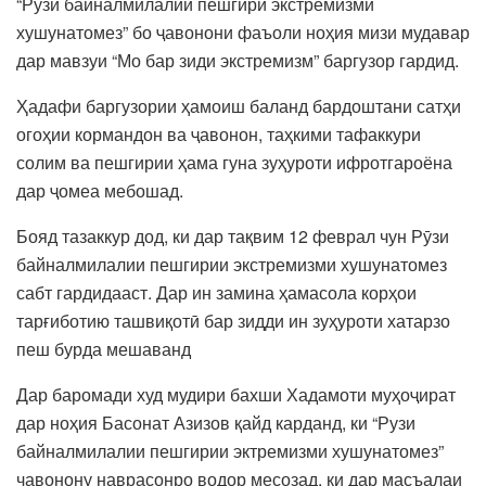
“Рӯзи байналмилалии пешгирӣ экстремизми
хушунатомез” бо ҷавонони фаъоли ноҳия мизи мудавар
дар мавзуи “Мо бар зиди экстремизм” баргузор гардид.
Ҳадафи баргузории ҳамоиш баланд бардоштани сатҳи
огоҳии кормандон ва ҷавонон, таҳкими тафаккури
солим ва пешгирии ҳама гуна зуҳуроти ифротгароёна
дар ҷомеа мебошад.
Бояд тазаккур дод, ки дар тақвим 12 феврал чун Рӯзи
байналмилалии пешгирии экстремизми хушунатомез
сабт гардидааст. Дар ин замина ҳамасола корҳои
тарғиботию ташвиқотӣ бар зидди ин зуҳуроти хатарзо
пеш бурда мешаванд
Дар баромади худ мудири бахши Хадамоти муҳоҷират
дар ноҳия Басонат Азизов қайд карданд, ки “Рузи
байналмилалии пешгирии эктремизми хушунатомез”
чавонону наврасонро водор месозад, ки дар масъалаи