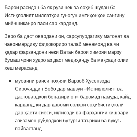
Барои расидан ба як рӯзи нек ва соҳиб шудан ба
Истиқлолият миллатҳои гуногун имтиҳонҳои сангину
миёншиканро паси сар карданд.
Зеро ба даст овардани он, сарсупурдагиву матонат ва
ҷавонмардиву фидокориро талаб менамояд ва чи
қадар фарзандони неки Ватан барои ҳимояи марзу
бумаш ҷони худро аз даст медиҳанду ба мақсади олии
хеш мерасанд.
муовини раиси ноҳияи Варзоб Ҳусензода
Сироҷиддин Бобо дар мавзуи «Истиқлолият ва
дастовардҳои беназири он» баромад намуда, қайд
карданд, ки дар давоми солҳои соҳибистиқлолӣ
дар ҳаёти сиёсӣ, иқтисодӣ ва фарҳангии кишвари
азизамон руйдодҳои бузурги таърихӣ ба вуқуъ
пайвастанд.