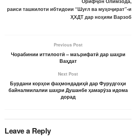
Орифҷон Олимзода,
раиси ташкилоти ибтидоии “Шуғл ва муҳоҷират”-и
ҲХДТ дар ноҳияи Варзоб
Previous Post
Чорабинии иттилоотӣ – маърифатӣ дар шаҳри
Ваҳдат
Next Post
Бурдани корҳои фаҳмондадиҳӣ дар Фурудгоҳи
байналмилалии шаҳри Душанбе ҳамарӯза идома
дорад
Leave a Reply