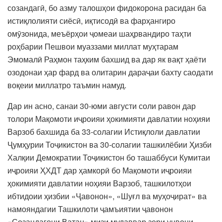
созандагӣ, бо азму талошҳои фидокорона расидан ба
истиқлолияти сиёсӣ, иқтисодӣ ва фарҳангиро
омӯзонида, меъёрҳои ҷомеаи шаҳрвандиро таҳти
роҳбарии Пешвои муаззами миллат муҳтарам
Эмомалӣ Раҳмон таҳким бахшид ва дар як вақт ҳаёти
озодонаи ҳар фард ва олитарин дараҷаи бахту саодати
воқеии миллатро таъмин намуд.
Дар ин асно, санаи 30-юми августи соли равон дар
толори Мақомоти иҷроияи ҳокимияти давлатии ноҳияи
Варзоб бахшида ба 33-солагии Истиқлоли давлатии
Ҷумҳурии Тоҷикистон ва 30-солагии ташкилёбии Ҳизби
Халқии Демократии Тоҷикистон бо ташаббуси Кумитаи
иҷроияи ҲХДТ дар ҳамкорӣ бо Мақомоти иҷроияи
ҳокимияти давлатии ноҳияи Варзоб, ташкилотҳои
ибтидоии ҳизбии «Ҷавонон», «Шуғл ва муҳоҷират» ва
намояндагии Ташкилоти ҷамъиятии ҷавонон
«Созандагони Ватан» мизи мудаввар зери унвони