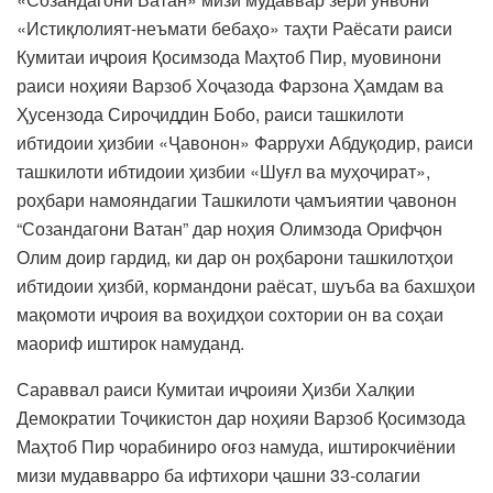
«Истиқлолият-неъмати бебаҳо» таҳти Раёсати раиси
Кумитаи иҷроия Қосимзода Маҳтоб Пир, муовинони
раиси ноҳияи Варзоб Хоҷазода Фарзона Ҳамдам ва
Ҳусензода Сироҷиддин Бобо, раиси ташкилоти
ибтидоии ҳизбии «Ҷавонон» Фаррухи Абдуқодир, раиси
ташкилоти ибтидоии ҳизбии «Шуғл ва муҳоҷират»,
роҳбари намояндагии Ташкилоти ҷамъиятии ҷавонон
“Созандагони Ватан” дар ноҳия Олимзода Орифҷон
Олим доир гардид, ки дар он роҳбарони ташкилотҳои
ибтидоии ҳизбӣ, кормандони раёсат, шуъба ва бахшҳои
мақомоти иҷроия ва воҳидҳои сохтории он ва соҳаи
маориф иштирок намуданд.
Сараввал раиси Кумитаи иҷроияи Ҳизби Халқии
Демократии Тоҷикистон дар ноҳияи Варзоб Қосимзода
Маҳтоб Пир чорабиниро оғоз намуда, иштирокчиёнии
мизи мудавварро ба ифтихори ҷашни 33-солагии