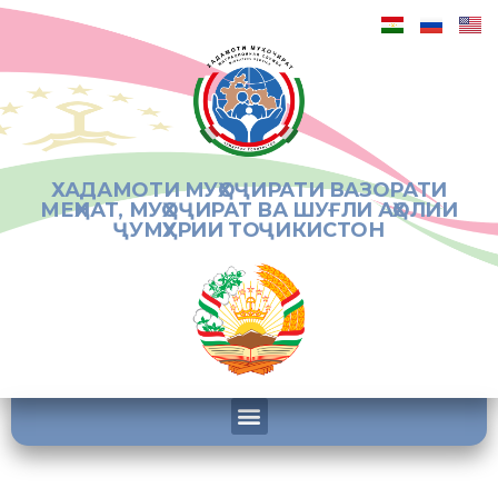
ХАДАМОТИ МУҲОҶИРАТИ ВАЗОРАТИ
МЕҲНАТ, МУҲОҶИРАТ ВА ШУҒЛИ АҲОЛИИ
ҶУМҲУРИИ ТОҶИКИСТОН