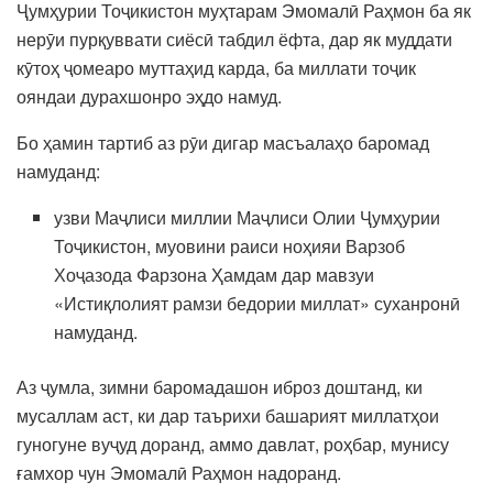
Ҷумҳурии Тоҷикистон муҳтарам Эмомалӣ Раҳмон ба як
нерӯи пурқуввати сиёсӣ табдил ёфта, дар як муддати
кӯтоҳ ҷомеаро муттаҳид карда, ба миллати тоҷик
ояндаи дурахшонро эҳдо намуд.
Бо ҳамин тартиб аз рӯи дигар масъалаҳо баромад
намуданд:
узви Маҷлиси миллии Маҷлиси Олии Ҷумҳурии
Тоҷикистон, муовини раиси ноҳияи Варзоб
Хоҷазода Фарзона Ҳамдам дар мавзуи
«Истиқлолият рамзи бедории миллат» суханронӣ
намуданд.
Аз ҷумла, зимни баромадашон иброз доштанд, ки
мусаллам аст, ки дар таърихи башарият миллатҳои
гуногуне вуҷуд доранд, аммо давлат, роҳбар, мунису
ғамхор чун Эмомалӣ Раҳмон надоранд.