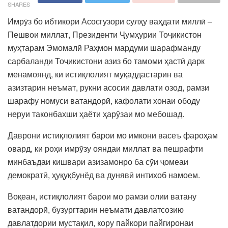
SHARES
Имрӯз бо ибтикори Асосгузори сулҳу ваҳдати миллӣ –
Пешвои миллат, Президенти Ҷумҳурии Тоҷикистон
муҳтарам Эмомалӣ Раҳмон мардуми шарафманду
сарбаланди Тоҷикистони азиз бо тамоми ҳастӣ дарк
менамоянд, ки истиқлолият муқаддастарин ва
азизтарин неъмат, рукни асосии давлати озод, рамзи
шарафу номуси ватандорӣ, кафолати хонаи ободу
неруи таконбахши ҳаёти ҳарӯзаи мо мебошад.
Даврони истиқлолият барои мо имкони васеъ фароҳам
овард, ки роҳи имрӯзу ояндаи миллат ва пешрафти
минбаъдаи кишвари азизамонро ба сӯи ҷомеаи
демократӣ, ҳуқуқбунёд ва дунявӣ интихоб намоем.
Воқеан, истиқлолият барои мо рамзи олии ватану
ватандорӣ, бузургтарин неъмати давлатсозию
давлатдории мустақил, кору пайкори пайгиронаи