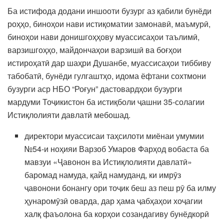
Ба истифода додани иншооти бузург аз қабили бунёди
роҳҳо, биноҳои нави истиқоматии замонавӣ, маъмурӣ,
биноҳои нави донишгоҳҳову муассисаҳои таълимӣ,
варзишгоҳҳо, майдончаҳои варзишӣ ва боғҳои
истироҳатӣ дар шаҳри Душанбе, муассисаҳои тиббиву
табобатӣ, бунёди гулгаштҳо, идома ёфтани сохтмони
бузурги аср НБО “Роғун” дастовардҳои бузурги
мардуми Тоҷикистон ба истиқболи ҷашни 35-солагии
Истиқлолияти давлатӣ мебошад.
директори муассисаи таҳсилоти миёнаи умумии
№54-и ноҳияи Варзоб Умаров Фарҳод вобаста ба
мавзуи «Ҷавонон ва Истиқлолияти давлатӣ»
баромад намуда, қайд намуданд, ки имрӯз
ҷавонони бонангу ори тоҷик беш аз пеш рӯ ба илму
ҳунаромӯзӣ оварда, дар ҳама ҷабҳаҳои хоҷагии
халқ фаъолона ба корҳои созандагиву бунёдкорӣ