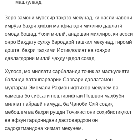
машғуланд.
Зеро замони муоссир тақозо мекунад, ки насли ҷавони
имрӯза баҳри ҳифзи манфиатҳои миллию давлатӣ
омода бошад. Ғояи миллӣ, андешаи миллиро, ки асоси
онро Ваҳдату сулҳу бародарӣ ташкил мекунад, гиромӣ
дошта, баҳри таҳкими Истиқлолият ва ғояҳои
давлатдории миллӣ ҷаҳду ҷадол созад.
Хулоса, мо миллати сарбаланди тоҷик аз масъулияти
баланди ватанпарварии Сарвари давлатамон
муҳтарам Эмомалӣ Раҳмон ифтихор мекунем ва
ҳамеша бо сиёсати пешгирифтаи Пешвои маҳбуби
миллат пайравӣ намуда, ба Ҷаноби Олӣ содиқ
мебошем ва баҳри рушди Тоҷикистони соҳибистиқлол
ва афзун гардонидани дастовардҳои он
садоқатмандона хизмат мекунем.