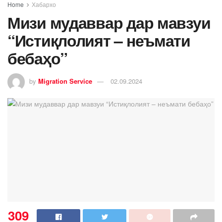
Home
Хабархо
Мизи мудаввар дар мавзуи
“Истиқлолият – неъмати
бебаҳо”
by
Migration Service
02.09.2024
309