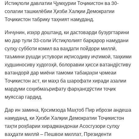
Истиқлоли давлатии Ҷумҳурии Тоҷикистон ва 30-
солагии ташкилёбии Ҳизби Халқии Демократии
Тоҷикистон табрику таҳният намуданд.
Инчунин, изҳор доштанд, ки дастоварди бузургтарини
мо дар тули 33-соли Истиқлолият барқарор намудани
сулҳу субботи комил ва ваҳдати пойдори миллӣ,
таъмини рушди устувори иқтисодиву иҷтимоӣ, таҳкими
худшиносиву худогоҳӣ, болоравии ҳисси ватандӯстиву
ватандорӣ дар миёни тамоми табақаҳои ҷомеаи
Тоҷикистон аст, ки маҳз ба шарофати хиради азалии
мардуми соҳибмаърифату фарҳангдӯстии тоҷик
муяссар гардид.
Дар ин замина, Қосимзода Маҳтоб Пир ибрози андеша
намуданд, ки Ҳизби Халқии Демократии Тоҷикистон
таҳти роҳбарии хирадмандонаи Асосгузори сулҳу
ваҳдати миллӣ – Пешвои миллат, Президенти