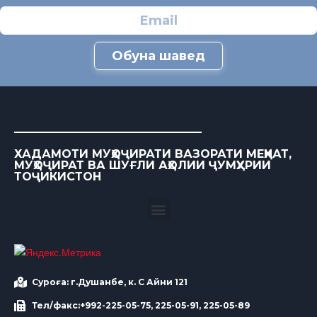
Обуна шавед
ХАДАМОТИ МУҲОҶИРАТИ ВАЗОРАТИ МЕҲНАТ,
МУҲОҶИРАТ ВА ШУҒЛИ АҲОЛИИ ҶУМҲУРИИ
ТОҶИКИСТОН
Суроға: г.Душанбе, к. С Айни 121
Тел/факс:+992-225-05-75, 225-05-91, 225-05-89