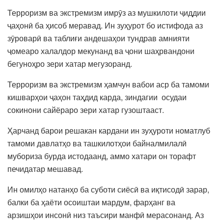
Терроризм ва экстремизм имрӯз аз мушкилоти ҷиддии
ҷаҳонӣ ба ҳисоб меравад. Ин зуҳурот бо истифода аз
зӯроварӣ ва таблиғи андешаҳои тундрав амнияти
ҷомеаро халалдор мекунанд ва ҷони шаҳрвандони
бегуноҳро зери хатар мегузоранд.
Терроризм ва экстремизм ҳамчун вабои аср ба тамоми
кишварҳои ҷаҳон таҳдид карда, зиндагии осудаи
сокинони сайёраро зери хатар гузоштааст.
Ҳарчанд барои решакан кардани ин зуҳуроти номатлуб
тамоми давлатҳо ва ташкилотҳои байналмилалӣ
мубориза бурда истодаанд, аммо хатари он торафт
печидатар мешавад.
Ин омилҳо натанҳо ба суботи сиёсӣ ва иқтисодӣ зарар,
балки ба ҳаёти осоиштаи мардум, фарҳанг ва
арзишҳои инсонӣ низ таъсири манфӣ мерасонанд. Аз