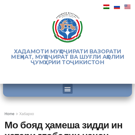
ХАДАМОТИ МУҲОҶИРАТИ ВАЗОРАТИ
МЕҲНАТ, МУҲОҶИРАТ ВА ШУҒЛИ АҲОЛИИ
ҶУМҲУРИИ ТОҶИКИСТОН
Home
Хабархо
Мо бояд ҳамеша зидди ин