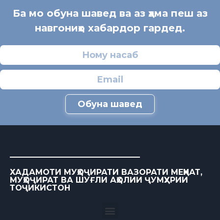
Ба мо обуна шавед ва аз ҳама пеш аз
навгониҳо хабардор гардед.
Обуна шавед
ХАДАМОТИ МУҲОҶИРАТИ ВАЗОРАТИ МЕҲНАТ,
МУҲОҶИРАТ ВА ШУҒЛИ АҲОЛИИ ҶУМҲУРИИ
ТОҶИКИСТОН