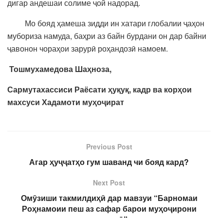
дигар андешаи солиме ҷой надорад.
Мо бояд ҳамеша зидди ин хатари глобалии ҷаҳон
мубориза намуда, баҳри аз байн бурдани он дар байни
ҷавонон чораҳои зарурӣ роҳандозӣ намоем.
Тошмухамедова Шаҳноза,
Сармутахассиси Раёсати ҳуқуқ, кадр ва корҳои
махсуси Хадамоти муҳоҷират
Previous Post
Агар ҳуҷҷатҳо гум шаванд чи бояд кард?
Next Post
Омӯзиши такмилдиҳӣ дар мавзуи “Барномаи
Роҳнамоии пеш аз сафар барои муҳоҷирони