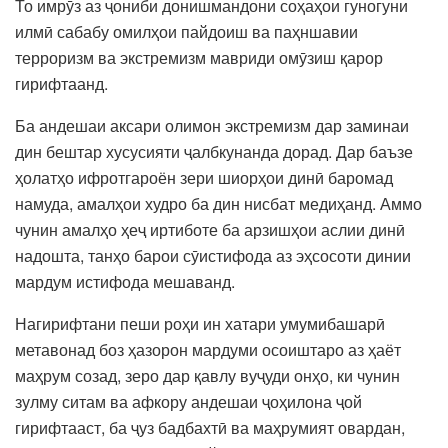
То имрӯз аз ҷониби донишмандони соҳаҳои гуногуни
илмӣ сабабу омилҳои пайдоиш ва паҳншавии
терроризм ва экстремизм мавриди омӯзиш қарор
гирифтаанд.
Ба андешаи аксари олимон экстремизм дар заминаи
дин бештар хусусияти ҷалбкунанда дорад. Дар баъзе
ҳолатҳо ифротгароён зери шиорҳои динӣ баромад
намуда, амалҳои худро ба дин нисбат медиҳанд. Аммо
чунин амалҳо ҳеҷ иртиботе ба арзишҳои аслии динӣ
надошта, танҳо барои сӯистифода аз эҳсосоти динии
мардум истифода мешаванд.
Нагирифтани пеши роҳи ин хатари умумибашарӣ
метавонад боз ҳазорон мардуми осоиштаро аз ҳаёт
маҳрум созад, зеро дар қавлу вуҷуди онҳо, ки чунин
зулму ситам ва афкору андешаи ҷоҳилона ҷой
гирифтааст, ба ҷуз бадбахтӣ ва маҳрумият овардан,