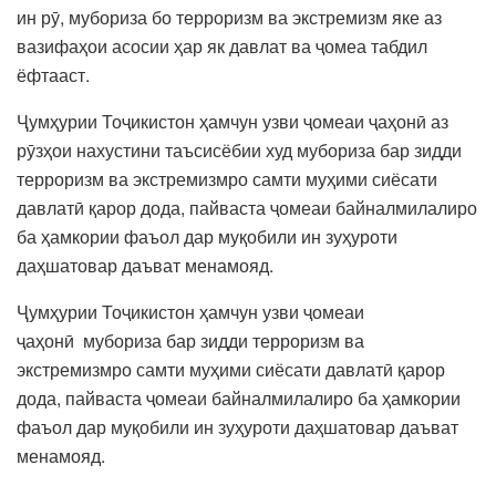
ин рӯ, мубориза бо терроризм ва экстремизм яке аз
вазифаҳои асосии ҳар як давлат ва ҷомеа табдил
ёфтааст.
Ҷумҳурии Тоҷикистон ҳамчун узви ҷомеаи ҷаҳонӣ аз
рӯзҳои нахустини таъсисёбии худ мубориза бар зидди
терроризм ва экстремизмро самти муҳими сиёсати
давлатӣ қарор дода, пайваста ҷомеаи байналмилалиро
ба ҳамкории фаъол дар муқобили ин зуҳуроти
даҳшатовар даъват менамояд.
Ҷумҳурии Тоҷикистон ҳамчун узви ҷомеаи
ҷаҳонӣ мубориза бар зидди терроризм ва
экстремизмро самти муҳими сиёсати давлатӣ қарор
дода, пайваста ҷомеаи байналмилалиро ба ҳамкории
фаъол дар муқобили ин зуҳуроти даҳшатовар даъват
менамояд.