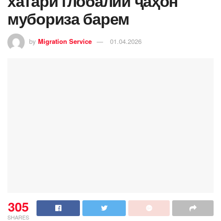
хатари глобалии ҷаҳон
мубориза барем
by
Migration Service
01.04.2026
305
SHARES