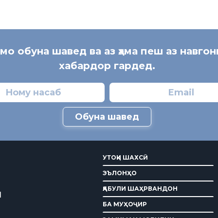
 мо обуна шавед ва аз ҳама пеш аз навгон
хабардор гардед.
Обуна шавед
УТОҚИ ШАХСӢ
ЭЪЛОНҲО
ҚАБУЛИ ШАҲРВАНДОН
И
БА МУҲОҶИР