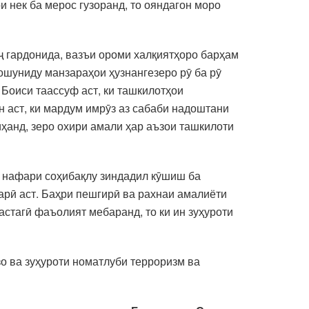
 нек ба мерос гузоранд, то ояндагон моро
 гардонида, вазъи ороми халқиятҳоро барҳам
ошуниду манзараҳои ҳузнангезеро рӯ ба рӯ
Боиси таассуф аст, ки ташкилотҳои
н аст, ки мардум имрӯз аз сабаби надоштани
ҳанд, зеро охири амали ҳар аъзои ташкилоти
ар нафари соҳибақлу зиндадил кӯшиш ба
арӣ аст. Баҳри пешгирӣ ва рахнаи амалиёти
стагӣ фаъолият мебаранд, то ки ин зуҳуроти
о ва зуҳуроти номатлуби терроризм ва