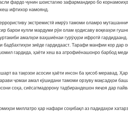
 насли фардо чунин шоистагию зафармандиро бо корнамоиҳои
 хеш ифтихор намоянд.
еррористиву экстремистӣ имрӯз тамоми оламро муташанниҷ
осир барои кулли мардуми рӯи олам ҳодисаву воқеаҳои гушн
муртакиби амалҳои ваҳшиёнаи гурӯҳҳои ифротӣ гардидаанд. 
и бадбахтиҳои зиёде гардидааст. Тарафи манфии кор дар о
шомил гардида, ҳаёти хеш ва атрофиёнашонро барбод меди
 шарт ва тақозои асосии ҳаёти инсон ба ҳисоб меравад. Ҳ
 гарави ҷомаи амал кӯшидани тамоми орзуву мақсадҳои баш
исони соҳа, сиёсатмадорону тадбирандешон якҷоя дар пайва
омиҳои миллатро ҳар нафари соҳибақл аз падидаҳои хатарз