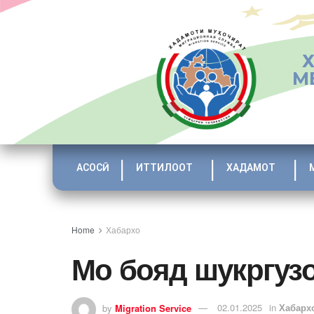
М
АСОСӢ
ИТТИЛООТ
ХАДАМОТ
Home
Хабархо
Мо бояд шукргуз
by
Migration Service
02.01.2025
in
Хабарх