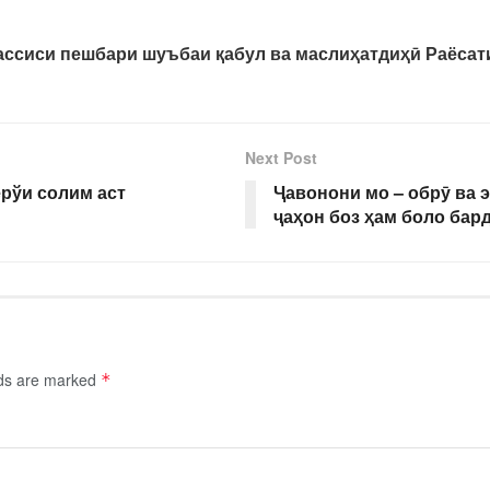
ассиси пешбари шуъбаи қабул ва маслиҳатдиҳӣ Раёсат
Next Post
рўи солим аст
Ҷавонони мо – обрӯ ва 
ҷаҳон боз ҳам боло бар
lds are marked
*