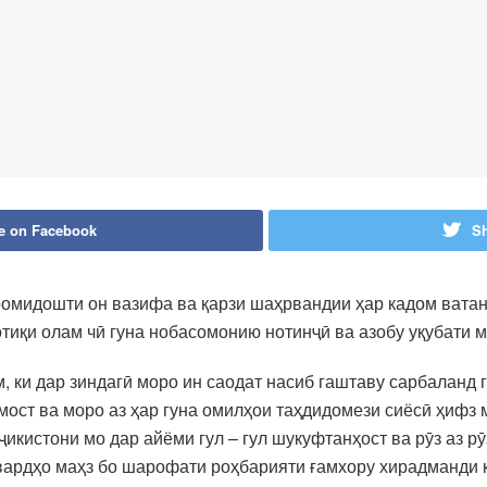
e on Facebook
Sh
ромидошти он вазифа ва қарзи шаҳрвандии ҳар кадом ватанд
тиқи олам чӣ гуна нобасомонию нотинҷӣ ва азобу уқубати 
, ки дар зиндагӣ моро ин саодат насиб гаштаву сарбаланд 
 мост ва моро аз ҳар гуна омилҳои таҳдидомези сиёсӣ ҳифз
ҷикистони мо дар айёми гул – гул шукуфтанҳост ва рӯз аз 
овардҳо маҳз бо шарофати роҳбарияти ғамхору хирадманди