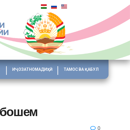
И
ИИ
ИҶОЗАТНОМАДИҲӢ
ТАМОС ВА ҚАБУЛ
 бошем
0