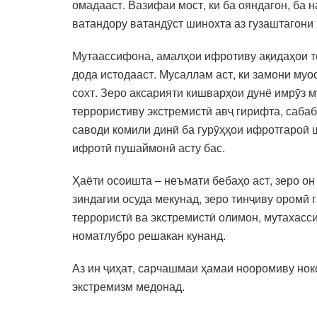
омадааст. Вазифаи мост, ки ба ояндагон, ба
ватандору ватандӯст шинохта аз гузаштагони
Мутаассифона, амалҳои ифротиву ақидаҳои т
дода истодааст. Мусаллам аст, ки замони му
сохт. Зеро аксарияти кишварҳои дунё имрӯз 
террористиву экстремистӣ авҷ гирифта, сабаб
саводи комили динӣ ба гурӯҳҳои ифротгароӣ 
ифротӣ пушаймонӣ асту бас.
Ҳаёти осоишта – неъмати бебаҳо аст, зеро он
зиндагии осуда мекунад, зеро тинҷиву оромӣ
террористӣ ва экстремистӣ олимон, мутахасс
номатлубро решакан кунанд.
Аз ин ҷиҳат, сарчашмаи ҳамаи нооромиву нок
экстремизм медонад.