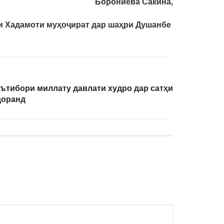
Борониева Сакина,
и Хадамоти муҳоҷират дар шаҳри Душанбе
эътибори миллату давлати худро дар сатҳи
доранд