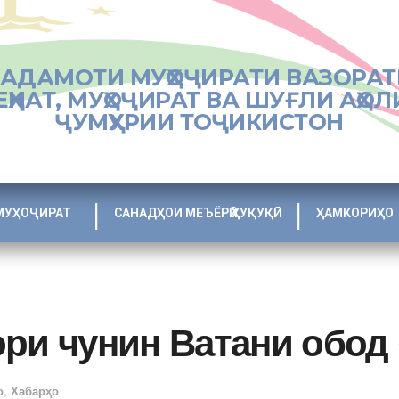
ХАДАМОТИ МУҲОҶИРАТИ ВАЗОРАТ
ЕҲНАТ, МУҲОҶИРАТ ВА ШУҒЛИ АҲОЛ
ҶУМҲУРИИ ТОҶИКИСТОН
МУҲОҶИРАТ
САНАДҲОИ МЕЪЁРӢ ҲУҚУҚӢ
ҲАМКОРИҲО
ори чунин Ватани обод
о
,
Хабарҳо