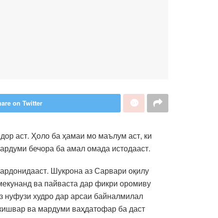
are on Twitter
ор аст. Ҳоло ба ҳамаи мо маълум аст, ки
мардуми бечора ба амал омада истодааст.
гардонидааст. Шукрона аз Сарвари оқилу
 мекунанд ва пайваста дар фикри оромиву
рӯз нуфузи худро дар арсаи байналмилал
 кишвар ва мардуми ваҳдатофар ба даст