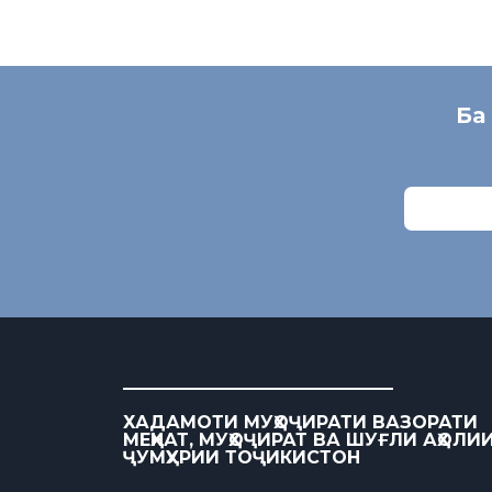
Ба
ХАДАМОТИ МУҲОҶИРАТИ ВАЗОРАТИ
МЕҲНАТ, МУҲОҶИРАТ ВА ШУҒЛИ АҲОЛИ
ҶУМҲУРИИ ТОҶИКИСТОН