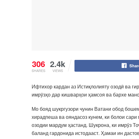
306
2.4k
Shar
SHARES
VIEWS
Ифтихор кардан аз Истиқлолияту озодӣ ва ги
имрӯзҳо дар кишварҳои ҳамсоя ва бархе мано
Мо бояд шукргузори чунин Ватани обод бошем
хирадпеша ва ояндасоз кунем, ки болои сари
озодии мардум ҳастанд. Шукрона, ки имрӯз То
баланд гардонида истодааст. Ҳамаи ин даст