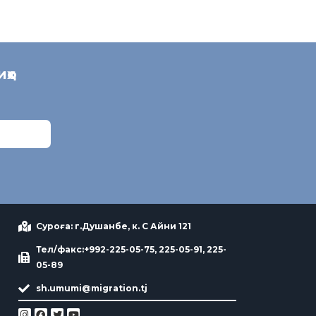
иҳо
Суроға: г.Душанбе, к. С Айни 121
Тел/факс:+992-225-05-75, 225-05-91, 225-
05-89
sh.umumi@migration.tj