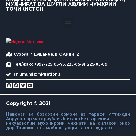
МУҲОҶИРАТ ВА ШУҒЛИ АҲОЛИИ ҶУМҲУРИИ
ТОҶИКИСТОН
Суроға: г.Душанбе, к. С Айни 121
Тел/факс:+992-225-05-75, 225-05-91, 225-05-89
sh.umumi@migration.tj
Copyright © 2021
Навсози ва бозсозии сомона аз тарафи Иттиходи
Аврупо дар чахорчубаи Лоихаи «Бехтаркунии
некуахволии мухочирони мехнати ва оилахои онхо
дар Точикистон» маблаггузори карда шудааст.