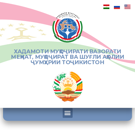
ХАДАМОТИ МУҲОҶИРАТИ ВАЗОРАТИ
МЕҲНАТ, МУҲОҶИРАТ ВА ШУҒЛИ АҲОЛИИ
ҶУМҲУРИИ ТОҶИКИСТОН