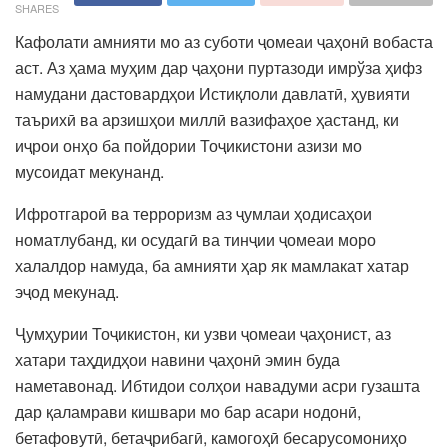
SHARES
Кафолати амнияти мо аз суботи ҷомеаи ҷаҳонӣ вобаста
аст. Аз ҳама муҳим дар ҷаҳони пуртазоди имрўза ҳифз
намудани дастовардҳои Истиқлоли давлатӣ, ҳувияти
таърихӣ ва арзишҳои миллӣ вазифаҳое ҳастанд, ки
иҷрои онҳо ба пойдории Тоҷикистони азизи мо
мусоидат мекунанд.
Ифротгароӣ ва терроризм аз ҷумлаи ҳодисаҳои
номатлубанд, ки осудагӣ ва тинҷии ҷомеаи моро
халалдор намуда, ба амнияти ҳар як мамлакат хатар
эҷод мекунад.
Ҷумҳурии Тоҷикистон, ки узви ҷомеаи ҷаҳонист, аз
хатари таҳдидҳои навини ҷаҳонӣ эмин буда
наметавонад. Ибтидои солҳои навадуми асри гузашта
дар қаламрави кишвари мо бар асари нодонӣ,
бетафовутӣ, бетаҷрибагӣ, камогоҳӣ бесарусомониҳо