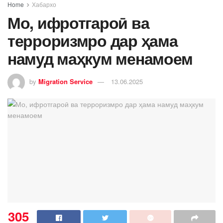
Home
Хабархо
Мо, ифротгароӣ ва
терроризмро дар ҳама
намуд маҳкум менамоем
by
Migration Service
13.06.2025
305