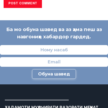
Ба мо обуна шавед ва аз ҳама пеш аз
навгониҳо хабардор гардед.
Обуна шавед
ХАДАМОТИ МУҲОҶИРАТИ ВАЗОРАТИ МЕҲНАТ,