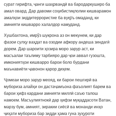
сурат гирифта, ҷанги шаҳрвандӣ ва бародаркуширо ба
амал овард. Дар давоми соҳибистиқлолии кишварамон
амалҳои зиддитеррористие ба вуқӯъ омаданд, ки
амнияти кишварро халалдор намуданд.
Хушбахтона, имрўз шукрона аз он мекунем, ки дар
фазои сулҳу ваҳдат ва озодии афкору андеша зиндагӣ
дорем. Дар шароити ҳозира моро зарур аст, ки
масъалаи таълиму тарбияро дар ҷои аввал гузошта,
имкониятҳои кишварро барои боло бурдани
маънавиёти ҷавонон қарор диҳем.
Ҷомеаи моро зарур меояд, ки барои пешгирӣ ва
мубориза алайҳи он дастаҷамъона фаъолият барем ва
барои ҳифз кардани амнияти миллӣ саъю талош
намоем. Масъулиятнокӣ дар ҳифзи муқаддасоти Ватан,
марзу бум, амният, зиракии сиёсӣ ва монанди инҳо
ҷиҳати мубориза бар зидди ҳама гуна зуҳуроти