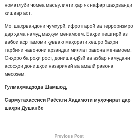
номатлуби ҷомеа масъулияти ҳар як нафар шаҳрванди
кишвар аст.
Мо, шаҳрвандони ҷумҳурӣ, ифротгароӣ ва терроризмро
дар ҳама намуд маҳкум менамоем. Баҳри пешгирӣ аз
вабои аср тамоми қувваю маҳорати хешро баҳри
тарбияи ҷавонони арзандаи миллат равона менамоем.
Онҳоро ба роҳи рост, донишандӯзӣ ва азбар намудани
асосҳои донишҳои назариявӣ ва амалӣ равона
месозем.
Гулмаҳмадзода Шамшод,
Сармутахассиси Раёсати Хадамоти муҳоҷират дар
шаҳри Душанбе
Previous Post