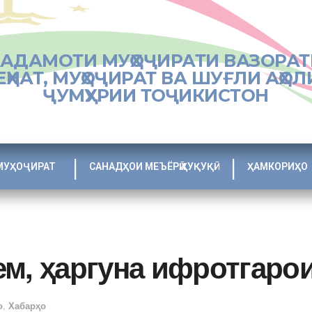
ХАДАМОТИ МУҲОҶИРАТИ ВАЗОРАТ
ЕҲНАТ, МУҲОҶИРАТ ВА ШУҒЛИ АҲОЛ
ҶУМҲУРИИ ТОҶИКИСТОН
МУҲОҶИРАТ
САНАДҲОИ МЕЪЁРӢ ҲУҚУҚӢ
ҲАМКОРИҲО
ем, ҳаргуна ифротгаро
о
,
Хабарҳо