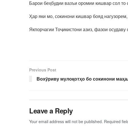
Барои беҳбудии вазъи оромии кишвар сол то 
Ҳар яки мо, сокинони кишвар бояд нагузорем,
Якпорчагии Тоҷикистони азиз, фазои осудаву
Previous Post
Вохӯриву мулоқотҳо бо сокинони маҳа
Leave a Reply
Your email address will not be published.
Required fie