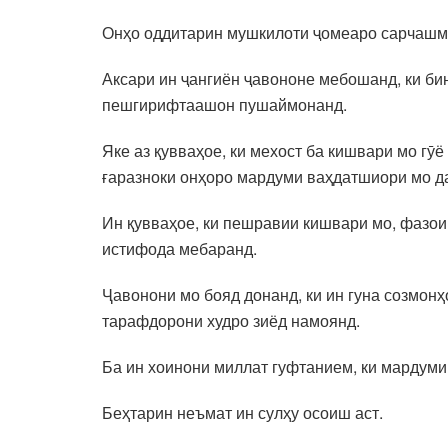
Онҳо оддитарин мушкилоти ҷомеаро сарчашма
Аксари ин ҷангиён ҷавононе мебошанд, ки би
пешгирифтаашон пушаймонанд.
Яке аз қувваҳое, ки мехост ба кишвари мо гӯё
ғаразноки онҳоро мардуми ваҳдатшиори мо да
Ин қувваҳое, ки пешравии кишвари мо, фазои
истифода мебаранд.
Ҷавонони мо бояд донанд, ки ин гуна созмонҳ
тарафдорони худро зиёд намоянд.
Ба ин хоинони миллат гуфтанием, ки мардуми
Беҳтарин неъмат ин сулҳу осоиш аст.