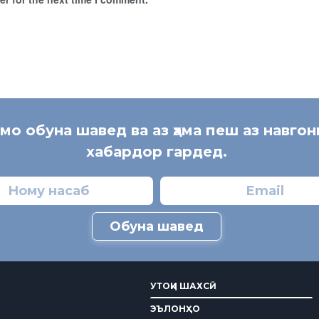
 мо обуна шавед ва аз ҳама пеш аз навгон
хабардор гардед.
Обуна шавед
УТОҚИ ШАХСӢ
ЭЪЛОНҲО