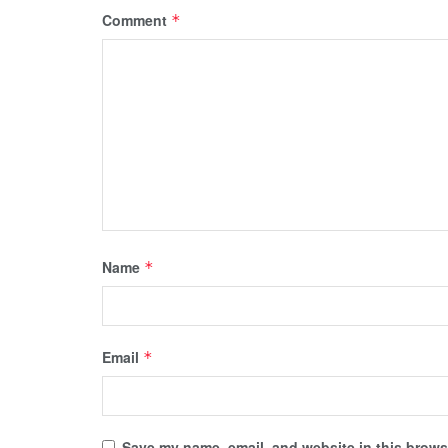
Comment
*
Name
*
Email
*
Save my name, email, and website in this browse