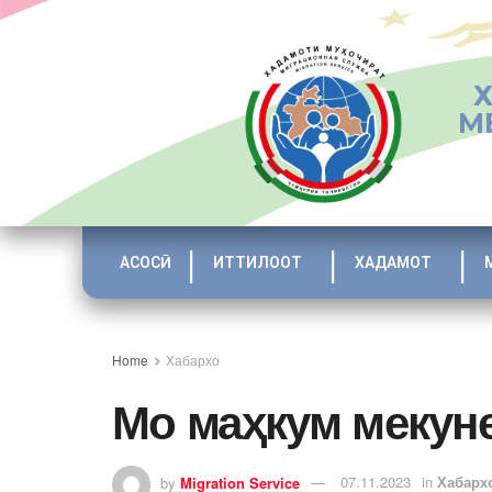
М
АСОСӢ
ИТТИЛООТ
ХАДАМОТ
Home
Хабархо
Мо маҳкум мекун
by
Migration Service
07.11.2023
in
Хабарх