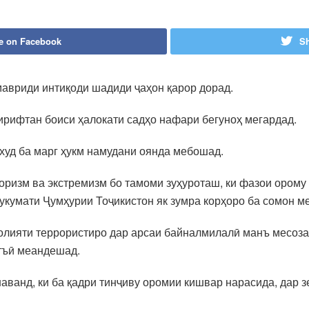
e on Facebook
Sh
мавриди интиқоди шадиди ҷаҳон қарор дорад.
ирифтан боиси ҳалокати садҳо нафари бегуноҳ мегардад.
худ ба марг ҳукм намудани оянда мебошад.
оризм ва экстремизм бо тамоми зуҳуроташ, ки фазои ором
Ҳукумати Ҷумҳурии Тоҷикистон як зумра корҳоро ба сомон м
олияти террористиро дар арсаи байналмилалӣ манъ месозад
атъӣ меандешад.
аванд, ки ба қадри тинҷиву оромии кишвар нарасида, дар з