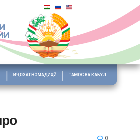
И
ИИ
ИҶОЗАТНОМАДИҲӢ
ТАМОС ВА ҚАБУЛ
иро
0