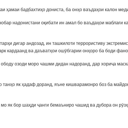
и ҳамаи бадбахтиҳо дониста, ба онҳо ваъдаҳои калон мед
нобар надонистани оқибати ин амал бо ваъдаҳои маблағи ка
 тарҳи дигар андозад, ин ташкилоти террористиву экстремис
рк кардаанд ва даъватҳои ошӯбгарии онҳоро ба боди фано
 ободу озоди моро чашми дидан надоранд, дар хориҷа маск
о танҳо як ҳадаф доранд, яъне кишварамонро боз ба майдон
 мо як бор шаҳди ҷанги бемаъниро чашид ва дубора он рӯз