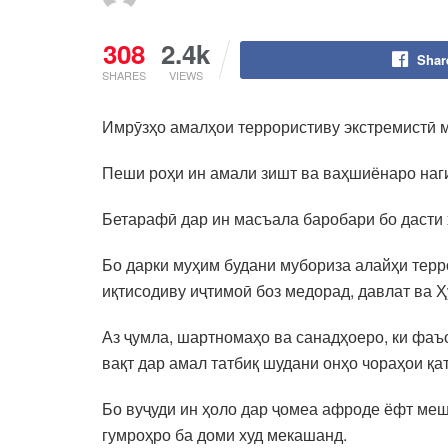
308
2.4k
Shar
SHARES
VIEWS
Имрӯзҳо амалҳои террористиву экстремистӣ 
Пеши роҳи ин амали зишт ва ваҳшиёнаро наг
Бетарафӣ дар ин масъала баробари бо дасти 
Бо дарки муҳим будани мубориза алайҳи терр
иқтисодиву иҷтимоӣ боз медорад, давлат ва 
Аз ҷумла, шартномаҳо ва санадҳоеро, ки фаъ
вақт дар амал татбиқ шудани онҳо чораҳои қ
Бо вуҷуди ин ҳоло дар ҷомеа афроде ёфт меш
гумроҳро ба доми худ мекашанд.