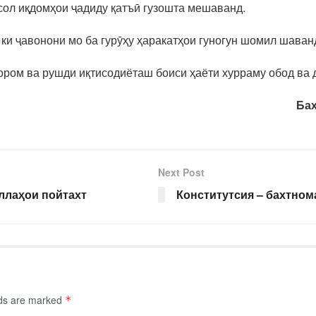
сол иқдомҳои ҷадиду қатъӣ гузошта мешаванд.
 ки ҷавонони мо ба гурӯҳу ҳаракатҳои гуногун шомил шаван
 ором ва рушди иқтисодиёташ боиси ҳаёти хурраму обод ва
Бах
Next Post
ллаҳои пойтахт
Конститутсия – бахтном
lds are marked
*