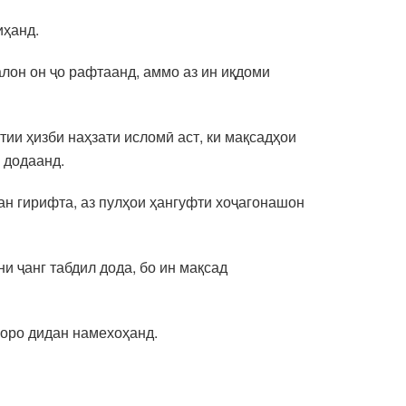
иҳанд.
лон он ҷо рафтаанд, аммо аз ин иқдоми
тии ҳизби наҳзати исломӣ аст, ки мақсадҳои
 додаанд.
ан гирифта, аз пулҳои ҳангуфти хоҷагонашон
и ҷанг табдил дода, бо ин мақсад
ҳоро дидан намехоҳанд.