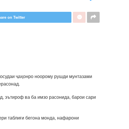
are on Twitter
у осудаи ҷаҳонро ноорому рушди мунтазами
ерасонад.
, эътироф ва ба имзо расонида, барои сари
ери таблиғи бегона монда, нафарони