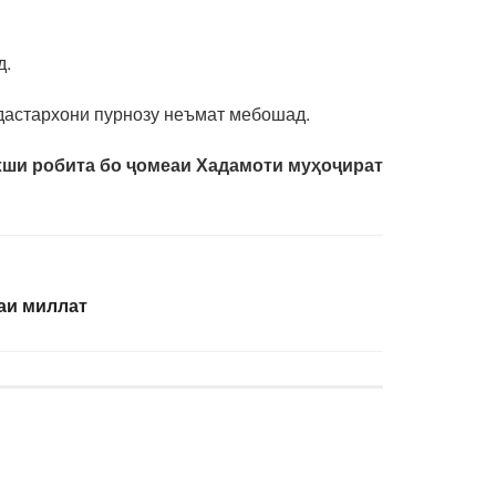
д.
 дастархони пурнозу неъмат мебошад.
ши робита бо ҷомеаи Хадамоти муҳоҷират
аи миллат