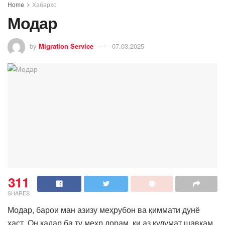
Home
Хабархо
Модар
by
Migration Service
07.03.2025
311
SHARES
Модар, барои ман азизу меҳрубон ва қиммати дунё
ҳаст. Он қадар ба ту меҳр дорам, ки аз қудумат шавқам