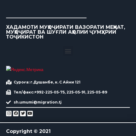
ХАДАМОТИ МУҲОҶИРАТИ ВАЗОРАТИ МЕҲНАТ,
МУҲОҶИРАТ ВА ШУҒЛИ АҲОЛИИ ҶУМҲУРИИ
ТОҶИКИСТОН
Суроға: г.Душанбе, к. С Айни 121
Тел/факс:+992-225-05-75, 225-05-91, 225-05-89
sh.umumi@migration.tj
Copyright © 2021