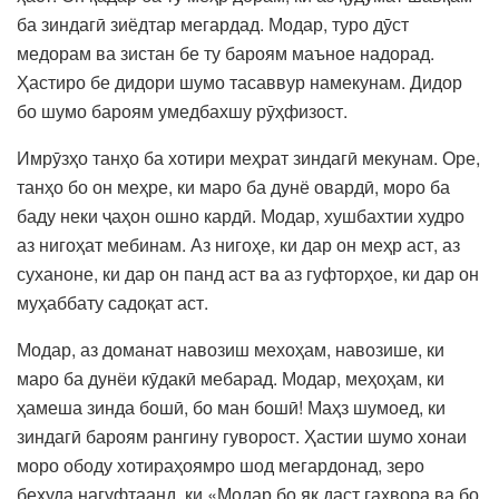
ба зиндагӣ зиёдтар мегардад. Модар, туро дӯст
медорам ва зистан бе ту бароям маъное надорад.
Ҳастиро бе дидори шумо тасаввур намекунам. Дидор
бо шумо бароям умедбахшу рӯҳфизост.
Имрӯзҳо танҳо ба хотири меҳрат зиндагӣ мекунам. Оре,
танҳо бо он меҳре, ки маро ба дунё овардӣ, моро ба
баду неки ҷаҳон ошно кардӣ. Модар, хушбахтии худро
аз нигоҳат мебинам. Аз нигоҳе, ки дар он меҳр аст, аз
суханоне, ки дар он панд аст ва аз гуфторҳое, ки дар он
муҳаббату садоқат аст.
Модар, аз доманат навозиш мехоҳам, навозише, ки
маро ба дунёи кӯдакӣ мебарад. Модар, меҳоҳам, ки
ҳамеша зинда бошӣ, бо ман бошӣ! Маҳз шумоед, ки
зиндагӣ бароям рангину гуворост. Ҳастии шумо хонаи
моро ободу хотираҳоямро шод мегардонад, зеро
беҳуда нагуфтаанд, ки «Модар бо як даст гаҳвора ва бо