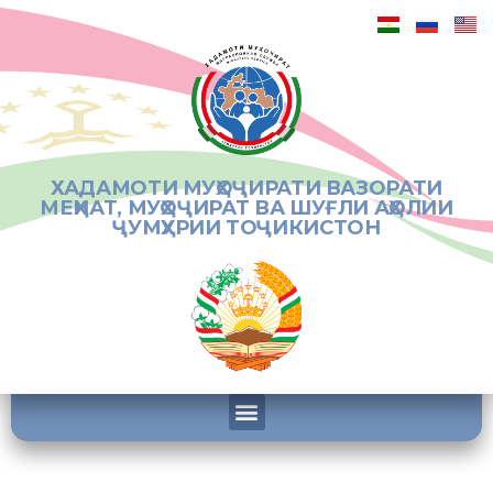
ХАДАМОТИ МУҲОҶИРАТИ ВАЗОРАТИ
МЕҲНАТ, МУҲОҶИРАТ ВА ШУҒЛИ АҲОЛИИ
ҶУМҲУРИИ ТОҶИКИСТОН