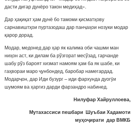
дасти дигар дунёро такон медиҳад».
Дар ҳақиқат ҳам дунё бо тамоми қисматҳову
сарнавиштҳои пуртазодаш дар панҷаҳои нозуки модар
қарор дорад.
Модар, медонед дар ҳар як калима оби чашми ман
ниҳон аст, ки дилам ба рўзгорат месўзад, гарчанде
шабу рўз бароят хизмат намоям ҳам ба як шабе, ки
гаҳвораи маро ҷунбондед, баробар намегардад.
Модарҷон, дар Иди бузург – иди фархунда дуогӯи
шумоям ва ҳаргиз дарди фарзандро набинед.
Нилуфар Хайруллоева,
Мутахассиси пешбари Шуъбаи Хадамоти
муҳоҷирати дар ВМКБ