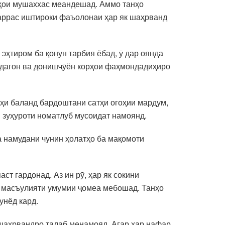
ҳои мушаххас меандешад. Аммо танҳо
заррас иштироки фаъолонаи ҳар як шаҳрванд
 эҳтиром ба қонун тарбия ёбад, ӯ дар оянда
ндагон ва донишҷӯён корҳои фаҳмондадиҳиро
ҳи баланд бардоштани сатҳи огоҳии мардум,
 зуҳуроти номатлуб мусоидат намоянд.
 намудани чунин ҳолатҳо ба мақомоти
т гардонад. Аз ин рӯ, ҳар як сокини
ки масъулияти умумии ҷомеа мебошад. Танҳо
унёд кард.
 шаҳрвандро талаб менамояд. Агар ҳар нафар