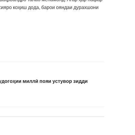
упсияро коҳиш дода, барои ояндаи дурахшони
удогоҳии миллӣ пояи устувор зидди