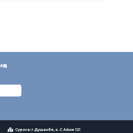
иҳо
Суроға: г.Душанбе, к. С Айни 121