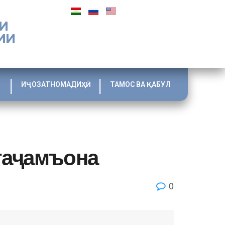
И
ИИ
ИҶОЗАТНОМАДИҲӢ
ТАМОС ВА ҚАБУЛ
таҷамъона
0