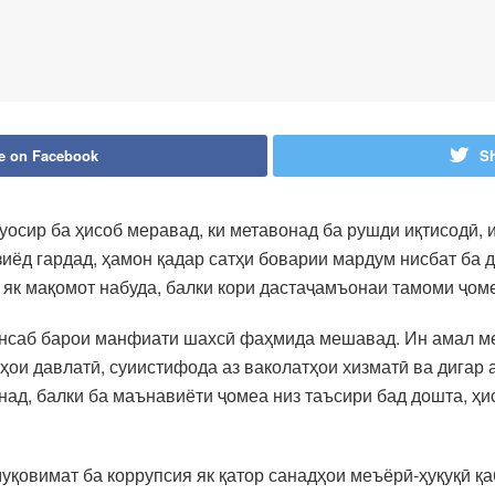
e on Facebook
Sh
уосир ба ҳисоб меравад, ки метавонад ба рушди иқтисодӣ,
зиёд гардад, ҳамон қадар сатҳи боварии мардум нисбат ба 
 як мақомот набуда, балки кори дастаҷамъонаи тамоми ҷом
саб барои манфиати шахсӣ фаҳмида мешавад. Ин амал мет
ҳои давлатӣ, суиистифода аз ваколатҳои хизматӣ ва дигар 
онад, балки ба маънавиёти ҷомеа низ таъсири бад дошта, ҳ
уқовимат ба коррупсия як қатор санадҳои меъёрӣ-ҳуқуқӣ қ