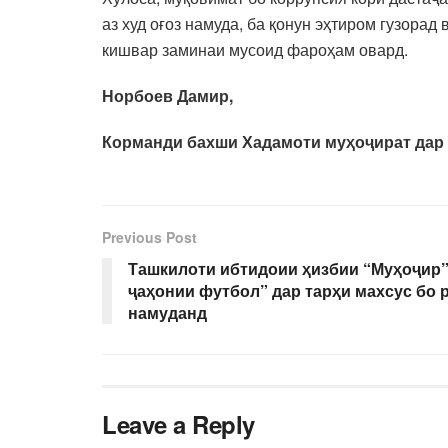
аз худ оғоз намуда, ба қонун эҳтиром гузора
кишвар заминаи мусоид фароҳам овард.
Норбоев Дамир,
Корманди бахши Хадамоти муҳоҷират дар
Previous Post
Ташкилоти ибтидоии ҳизбии “Муҳоҷир”
ҷаҳонии футбол” дар тарҳи махсус бо 
намуданд
Leave a Reply