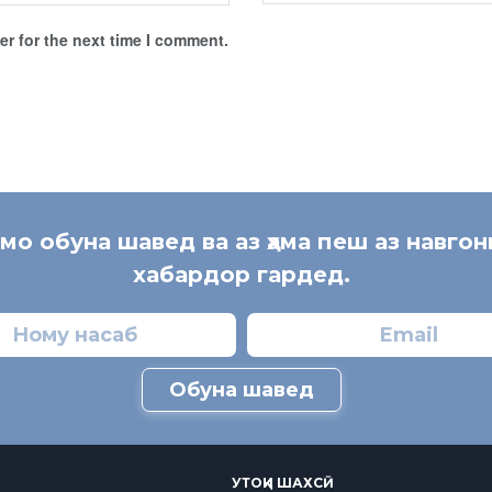
r for the next time I comment.
 мо обуна шавед ва аз ҳама пеш аз навгон
хабардор гардед.
Обуна шавед
УТОҚИ ШАХСӢ