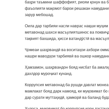
баҳри таъмини шаффофият, риояи қонун ва 
фаъолияти мақомот барои решакан намудани 
зарур мебошад.
Оила дар тарбияи насли наврас нақши муҳим д
метавонад шахси масъулиятшинос ва поквиҷд
тақвият бахшида, ҳисси ватандӯстӣ ва масъу
Ҷомеаи шаҳрвандӣ ва воситаҳои ахбори омма 
нашри маводҳои тарбиявӣ ва ошкор намудани
Ҳамзамон, шаҳрвандон бояд нисбат ба амалҳ
дахлдор муроҷиат кунанд.
Коррупсия метавонад ба рушди давлат монеа 
мамлакат бояд дарк намояд, ки муқовимат бо
дар сурати муттаҳидӣ, ҳамкорӣ ва баланд бу
Хулоса, муқовимат бо коррупсия кори дастаҷ