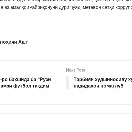
д ва аз амалҳои ғайриқонунӣ дурӣ ҷӯяд, метавон сатҳи корр
 ноҳияи Ашт
Next Post
-ро бахшида ба “Рӯзи
Тарбияи худшиносиву х
рамзи футбол тақдим
падидаҳои номатлуб