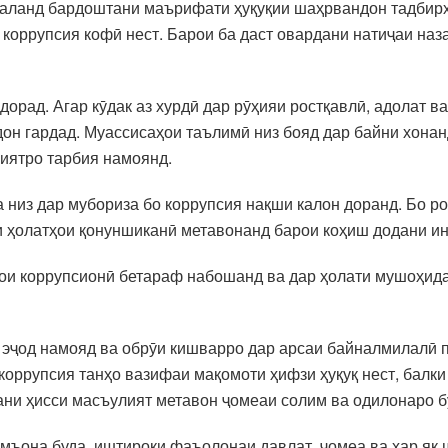
баланд бардоштани маърифати ҳуқуқии шаҳрвандон тадбир
коррупсия кофӣ нест. Барои ба даст овардани натиҷаи на
орад. Агар кӯдак аз хурдӣ дар рӯҳияи ростқавлӣ, адолат ва
он гардад. Муассисаҳои таълимӣ низ бояд дар байни хона
лиятро тарбия намоянд.
низ дар мубориза бо коррупсия нақши калон доранд. Бо ро
 ҳолатҳои қонуншиканӣ метавонанд барои коҳиш додани ин
ои коррупсионӣ бетараф набошанд ва дар ҳолати мушоҳида
эҷод намояд ва обрӯи кишварро дар арсаи байналмилалӣ пас
 коррупсия танҳо вазифаи мақомоти ҳифзи ҳуқуқ нест, бал
дани ҳисси масъулият метавон ҷомеаи солим ва одилонаро б
амъона буда, иштироки фаъолонаи давлат, ҷомеа ва ҳар як