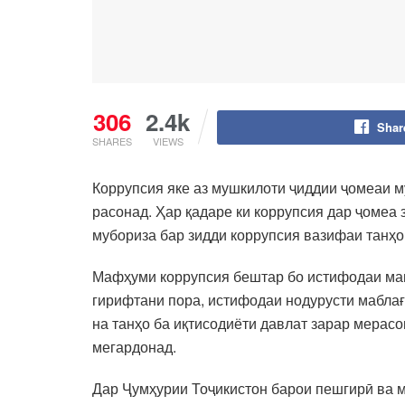
306
2.4k
Shar
SHARES
VIEWS
Коррупсия яке аз мушкилоти ҷиддии ҷомеаи м
расонад. Ҳар қадаре ки коррупсия дар ҷомеа 
мубориза бар зидди коррупсия вазифаи танҳо
Мафҳуми коррупсия бештар бо истифодаи ман
гирифтани пора, истифодаи нодурусти маблағ
на танҳо ба иқтисодиёти давлат зарар мерас
мегардонад.
Дар Ҷумҳурии Тоҷикистон барои пешгирӣ ва м