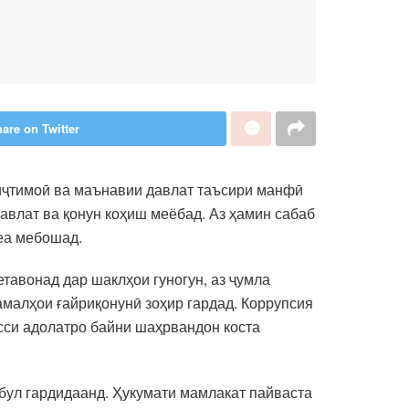
are on Twitter
 иҷтимоӣ ва маънавии давлат таъсири манфӣ
давлат ва қонун коҳиш меёбад. Аз ҳамин сабаб
еа мебошад.
авонад дар шаклҳои гуногун, аз ҷумла
амалҳои ғайриқонунӣ зоҳир гардад. Коррупсия
исси адолатро байни шаҳрвандон коста
абул гардидаанд. Ҳукумати мамлакат пайваста