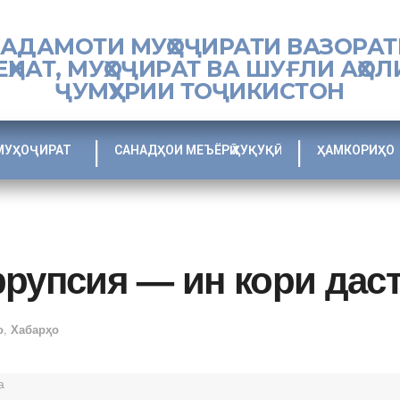
ХАДАМОТИ МУҲОҶИРАТИ ВАЗОРАТ
ЕҲНАТ, МУҲОҶИРАТ ВА ШУҒЛИ АҲОЛ
ҶУМҲУРИИ ТОҶИКИСТОН
МУҲОҶИРАТ
САНАДҲОИ МЕЪЁРӢ ҲУҚУҚӢ
ҲАМКОРИҲО
ррупсия — ин кори дас
о
,
Хабарҳо