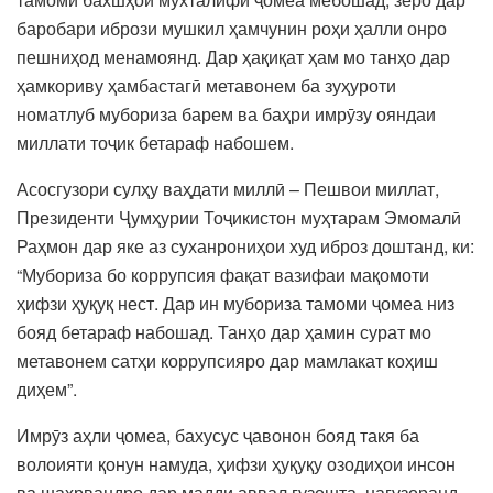
баробари ибрози мушкил ҳамчунин роҳи ҳалли онро
пешниҳод менамоянд. Дар ҳақиқат ҳам мо танҳо дар
ҳамкориву ҳамбастагӣ метавонем ба зуҳуроти
номатлуб мубориза барем ва баҳри имрӯзу ояндаи
миллати тоҷик бетараф набошем.
Асосгузори сулҳу ваҳдати миллӣ – Пешвои миллат,
Президенти Ҷумҳурии Тоҷикистон муҳтарам Эмомалӣ
Раҳмон дар яке аз суханрониҳои худ иброз доштанд, ки:
“Мубориза бо коррупсия фақат вазифаи мақомоти
ҳифзи ҳуқуқ нест. Дар ин мубориза тамоми ҷомеа низ
бояд бетараф набошад. Танҳо дар ҳамин сурат мо
метавонем сатҳи коррупсияро дар мамлакат коҳиш
диҳем”.
Имрӯз аҳли ҷомеа, бахусус ҷавонон бояд такя ба
волоияти қонун намуда, ҳифзи ҳуқуқу озодиҳои инсон
ва шаҳрвандро дар мадди аввал гузошта, нагузоранд,