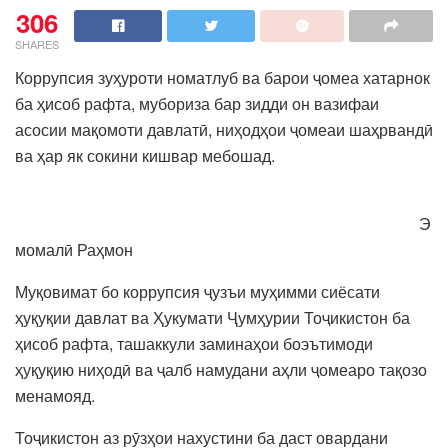
306
SHARES
Коррупсия зуҳуроти номатлуб ва барои ҷомеа хатарнок
ба ҳисоб рафта, мубориза бар зидди он вазифаи
асосии мақомоти давлатӣ, ниҳодҳои ҷомеаи шаҳрвандӣ
ва ҳар як сокини кишвар мебошад.
Э
момалӣ Раҳмон
Муқовимат бо коррупсия ҷузъи муҳимми сиёсати
ҳуқуқии давлат ва Ҳукумати Ҷумҳурии Тоҷикистон ба
ҳисоб рафта, ташаккули заминаҳои боэътимоди
ҳуқуқию ниҳодӣ ва ҷалб намудани аҳли ҷомеаро тақозо
менамояд.
Тоҷикистон аз рӯзҳои нахустини ба даст овардани