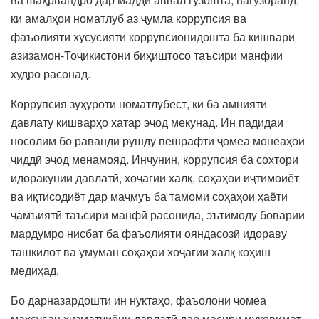
ки амалҳои номатлуб аз ҷумла коррупсия ва
фаъолияти хусусияти коррупсионидошта ба кишвари
азизамон-Тоҷикистони биҳиштосо таъсири манфии
худро расонад.
Коррупсия зуҳуроти номатлубест, ки ба амнияти
давлату кишварҳо хатар эҷод мекунад. Ин падидаи
носолим бо раванди рушду пешрафти ҷомеа монеаҳои
ҷиддӣ эҷод менамояд. Инчунин, коррупсия ба сохтори
идоракунии давлатӣ, хоҷагии халқ, соҳаҳои иҷтимоиёт
ва иқтисодиёт дар маҷмуъ ба тамоми соҳаҳои ҳаёти
ҷамъиятӣ таъсири манфӣ расонида, эътимоду боварии
мардумро нисбат ба фаъолияти ояндасозӣ идораву
ташкилот ва умуман соҳаҳои хоҷагии халқ коҳиш
медиҳад.
Бо дарназардошти ин нуктаҳо, фаъолони ҷомеа
махсусан хизматчиёни давлатӣ дар масири муқовимат