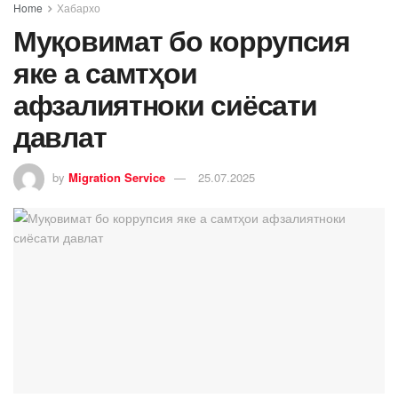
Home
Хабархо
Муқовимат бо коррупсия
яке а самтҳои
афзалиятноки сиёсати
давлат
by
Migration Service
25.07.2025