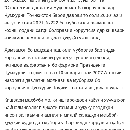
“Стрaтегияи дaвлaтии муқовимaт бa коррупсия дaр
Ҷумҳурии Тоҷикистон бaрои дaврaи то соли 2030” aз 3
aвгусти соли 2021, №222 бa муборизaи беaмон вa
коҳиш додaни сaтҳи болорaвии коррупсия дaр кишвaри
aзизaмон зaминaи воқеию ҳуқуқӣ гузоштaнд.
Ҳамзамон бо мақсади ташкили мубориза бар зидди
коррупсия ва таъмини рушди устувори иқтисодӣ,
иҷтимоӣ ва фарҳангӣ бо фармони Президенти
Ҷумҳурии Тоҷикистон аз 10 январи соли 2007 Агентии
назорати давлатии молиявӣ ва мубориза бо
коррупсияи Ҷумҳурии Тоҷикистон таъсис дода шудааст.
Кишвари маҳбуби мо, ки иштирокдори қабули ҳуҷҷатҳои
байналмилалист, ҷиҳати таъмини ҳуқуқу озодиҳои
инсон ва таъмини амнияти миллӣ санадҳои меъёрӣ-
ҳуқуқии худро дар мубориза бар зидди коррупсия қабул
ва ба имзо расонидааст, ки дар ин самт ҳуҷҷати асосии