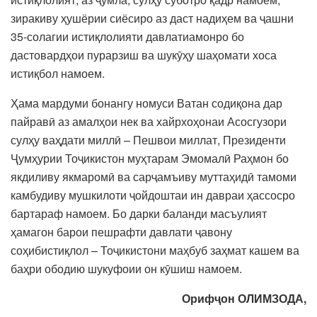
зиракиву ҳушёрии сиёсиро аз даст надиҳем ва ҷашни
35-солагии истиқлолияти давлатиамонро бо
дастовардҳои пурарзиш ва шукӯҳу шаҳомати хоса
истиқбол намоем.
Ҳама мардуми бонангу номуси Ватан содиқона дар
пайравӣ аз амалҳои нек ва хайрхоҳонаи Асосгузори
сулҳу ваҳдати миллӣ – Пешвои миллат, Президенти
Ҷумҳурии Тоҷикистон муҳтарам Эмомалӣ Раҳмон бо
якдиливу якмаромӣ ва сарҷамъиву муттаҳидӣ тамоми
камбудиву мушкилоти ҷойдоштаи ин давраи ҳассосро
бартараф намоем. Бо дарки баланди масъулият
ҳамагон барои пешрафти давлати ҷавону
соҳибистиқлол – Тоҷикистони маҳбуб заҳмат кашем ва
баҳри ободию шукуфоии он кӯшиш намоем.
Орифҷон ОЛИМЗОДА,