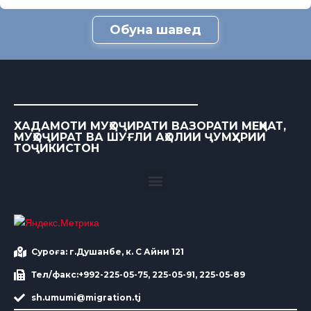
Обуна шавед
ХАДАМОТИ МУҲОҶИРАТИ ВАЗОРАТИ МЕҲНАТ,
МУҲОҶИРАТ ВА ШУҒЛИ АҲОЛИИ ҶУМҲУРИИ
ТОҶИКИСТОН
Суроға: г.Душанбе, к. С Айни 121
Тел/факс:+992-225-05-75, 225-05-91, 225-05-89
sh.umumi@migration.tj