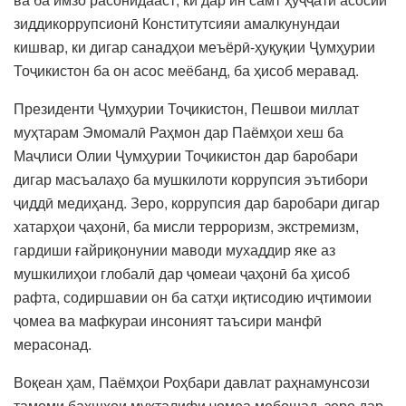
зиддикоррупсионӣ Конститутсияи амалкунундаи
кишвар, ки дигар санадҳои меъёрӣ-ҳуқуқии Ҷумҳурии
Тоҷикистон ба он асос меёбанд, ба ҳисоб меравад.
Президенти Ҷумҳурии Тоҷикистон, Пешвои миллат
муҳтарам Эмомалӣ Раҳмон дар Паёмҳои хеш ба
Маҷлиси Олии Ҷумҳурии Тоҷикистон дар баробари
дигар масъалаҳо ба мушкилоти коррупсия эътибори
ҷиддӣ медиҳанд. Зеро, коррупсия дар баробари дигар
хатарҳои ҷаҳонӣ, ба мисли терроризм, экстремизм,
гардиши ғайриқонунии маводи мухаддир яке аз
мушкилиҳои глобалӣ дар ҷомеаи ҷаҳонӣ ба ҳисоб
рафта, содиршавии он ба сатҳи иқтисодию иҷтимоии
ҷомеа ва мафкураи инсоният таъсири манфӣ
мерасонад.
Воқеан ҳам, Паёмҳои Роҳбари давлат раҳнамунсози
тамоми бахшҳои мухталифи ҷомеа мебошад, зеро дар