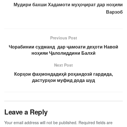
М
удири бахши Хадамоти муҳоҷират дар ноҳияи
Варзоб
Previous Post
Чорабинии судманд дар ҷамоати деҳоти Навоӣ
ноҳияи Ҷалолиддини Балхӣ
Next Post
Корҳои фаҳмондадиҳӣ роҳандозӣ гардида,
дастурҳои муфид дода шуд
Leave a Reply
Your email address will not be published.
Required fields are