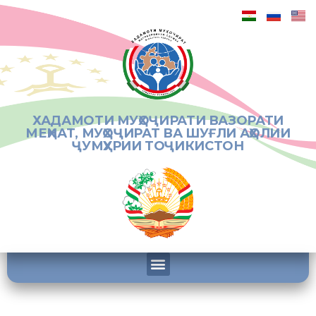
ХАДАМОТИ МУҲОҶИРАТИ ВАЗОРАТИ
МЕҲНАТ, МУҲОҶИРАТ ВА ШУҒЛИ АҲОЛИИ
ҶУМҲУРИИ ТОҶИКИСТОН