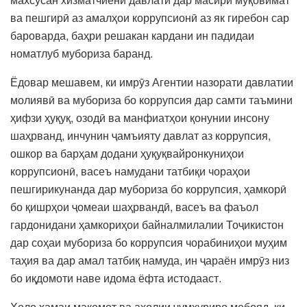
ва пешгирӣ аз амалҳои коррупсионӣ аз як гиребон сар
бароварда, баҳри решакан кардани ин падидаи
номатлуб мубориза баранд.
Ёдовар мешавем, ки имрӯз Агентии назорати давлатии
молиявӣ ва мубориза бо коррупсия дар самти таъмини
ҳифзи ҳуқуқ, озодӣ ва манфиатҳои қонунии инсону
шаҳрванд, инчунин ҷамъияту давлат аз коррупсия,
ошкор ва барҳам додани ҳуқуқвайронкуниҳои
коррупсионӣ, васеъ намудани татбиқи чораҳои
пешгирикунанда дар мубориза бо коррупсия, ҳамкорӣ
бо қишрҳои ҷомеаи шаҳрвандӣ, васеъ ва фаъол
гардонидани ҳамкориҳои байналмилалии Тоҷикистон
дар соҳаи мубориза бо коррупсия чорабиниҳои муҳим
таҳия ва дар амал татбиқ намуда, ин ҷараён имрӯз низ
бо иқдомоти наве идома ёфта истодааст.
Ҳоло ҳамаи мақомот ва аҳолии ҷумҳуриро мебояд, ки