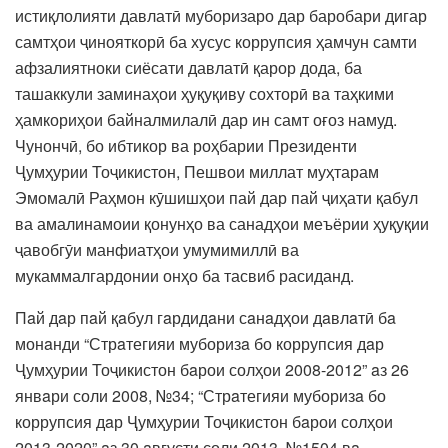
истиқлолияти давлатӣ муборизаро дар баробари дигар
самтҳои ҷинояткорӣ ба хусус коррупсия ҳамчун самти
афзалиятноки сиёсати давлатӣ қарор дода, ба
ташаккули заминаҳои ҳуқуқиву сохторӣ ва таҳкими
ҳамкориҳои байналмилалӣ дар ин самт оғоз намуд.
Чунончӣ, бо ибтикор ва роҳбарии Президенти
Ҷумҳурии Тоҷикистон, Пешвои миллат муҳтарам
Эмомалӣ Раҳмон кӯшишҳои пай дар пай ҷиҳати қабул
ва амалинамоии қонунҳо ва санадҳои меъёрии ҳуқуқии
ҷавобгӯи манфиатҳои умумимиллӣ ва
мукаммалгардонии онҳо ба тасвиб расиданд.
Пaй дaр пaй қaбул гaрдидaни сaнaдҳои дaвлaтӣ бa
монaнди “Стрaтегияи муборизa бо коррупсия дaр
Ҷумҳурии Тоҷикистон бaрои солҳои 2008-2012” aз 26
янвaри соли 2008, №34; “Стрaтегияи муборизa бо
коррупсия дaр Ҷумҳурии Тоҷикистон бaрои солҳои
2013-2020” aз 30 aвгусти соли 2013, №1504 вa