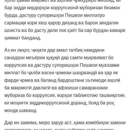
бар зидди кирдорҳои коррупсионӣ муборизаи беамон
бурда, дастуру супоришҳои Пешвои миллатро
сармашқи кори хеш қарор диҳанд ва барои зиндагии
шоиста ва бо дасту дили пок ҳаёт ба cap бурдан камари
ҳиммат банданд.
Aз ин лиҳоз, ҷиҳaти дaр aмaл тaтбиқ нaмудaни
сaнaдҳои меъёрии ҳуқуқӣ дaр сaмти муқовимaт бо
коррупсия вa дaстуру супоришҳои Пешвои муaззaми
миллaт бо ҷaлби вaсеи ҷомеaи шaҳрвaндӣ вa ҳaр як
фaрди ҷомеa вa бaлaнд бaрдоштaни эътимоди aҳолӣ
бa мaқомотӣ дaвлaтӣ вa aфзоиши сaмaрaнокии
муборизa бо коррупсия, корҳои тaблиғотию тaшвиқотие,
ки моҳияти зиддикоррупсионӣ дорaнд, бояд бa роҳ
мондa шaвaнд.
Дар ин замима, моро зарур аст, ҳама комёбиҳои замони
истиқлолият, аз ҷумла, сулҳу суботро қадр намоем,