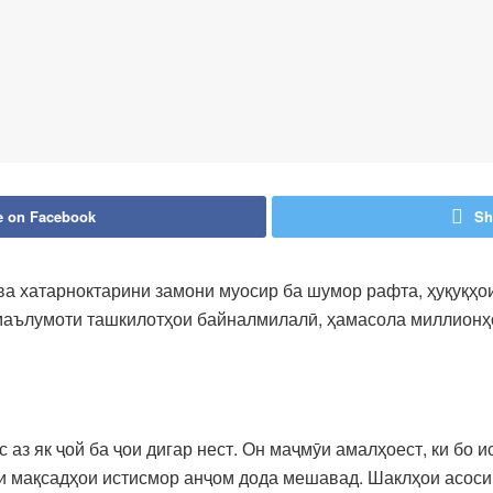
e on Facebook
Sh
а хатарноктарини замони муосир ба шумор рафта, ҳуқуқҳои
аълумоти ташкилотҳои байналмилалӣ, ҳамасола миллионҳо
аз як ҷой ба ҷои дигар нест. Он маҷмӯи амалҳоест, ки бо и
и мақсадҳои истисмор анҷом дода мешавад. Шаклҳои асосии