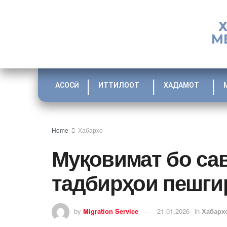
М
АСОСӢ
ИТТИЛООТ
ХАДАМОТ
Home
Хабархо
Муқовимат бо са
тадбирҳои пешги
by
Migration Service
21.01.2026
in
Хабарх