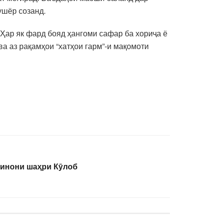
ушёр созанд.
Ҳар як фард бояд ҳангоми сафар ба хориҷа ё
ва аз рақамҳои “хатҳои гарм”-и мақомоти
кинони шаҳри Кӯлоб