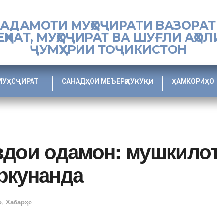
ХАДАМОТИ МУҲОҶИРАТИ ВАЗОРАТ
ЕҲНАТ, МУҲОҶИРАТ ВА ШУҒЛИ АҲОЛ
ҶУМҲУРИИ ТОҶИКИСТОН
МУҲОҶИРАТ
САНАДҲОИ МЕЪЁРӢ ҲУҚУҚӢ
ҲАМКОРИҲО
вдои одамон: мушкилот
ркунанда
о
,
Хабарҳо