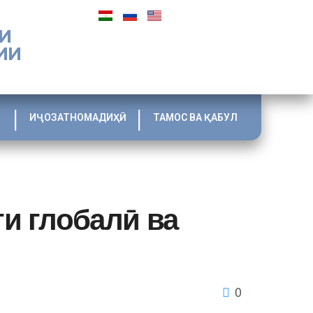
И
ИИ
ИҶОЗАТНОМАДИҲӢ
ТАМОС ВА ҚАБУЛ
и глобалӣ ва
0