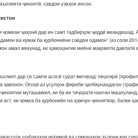
аъолияти ҷиноятӣ, савдои узвҳои инсон.
кистон
и ҷомеаи ҷаҳонӣ дар ин самт тадбирҳои ҷиддӣ меандешад.
дамон ва кумак ба қурбониёни савдои одамон” (аз соли 20
мон амал мекунад, ки ҳамоҳангии миёни мақомоти давлатӣ
олият дар се самти асосӣ сурат мегирад: пешгирӣ (профил
а ҷавонон. Огоҳӣ аз усулҳои фиреби ҷалбкунандагон (трафи
 ҷиноятии муташаккил, ки ба ин тиҷорати нангин машғуланд
 аст, ки ҷомеа ба қурбониён на ҳамчун ҷинояткор, балки ҳ
тавассути шабакаҳои иҷтимоӣ ва сомонаҳои эълони кор сур