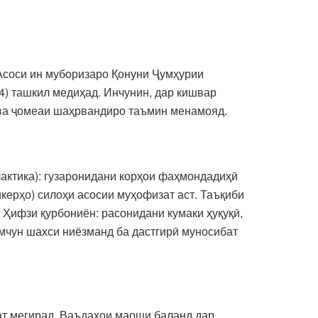
 Асоси ин муборизаро Қонуни Ҷумҳурии
14) ташкил медиҳад. Инчунин, дар кишвар
 ва ҷомеаи шаҳрвандиро таъмин менамояд.
актика): гузаронидани корҳои фаҳмондадиҳӣ
керҳо) силоҳи асосии муҳофизат аст. Таъқиби
. Ҳифзи қурбониён: расонидани кумаки ҳуқуқӣ,
амчун шахси ниёзманд ба дастгирӣ муносибат
ат мегирад. Ваъдаҳои маоши баланд дар