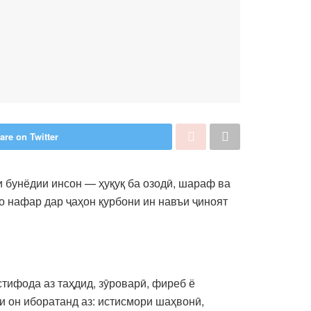
are on Twitter
 бунёдии инсон — ҳуқуқ ба озодӣ, шараф ва
 нафар дар ҷаҳон қурбони ин навъи ҷиноят
стифода аз таҳдид, зӯроварӣ, фиреб ё
 он иборатанд аз: истисмори шаҳвонӣ,