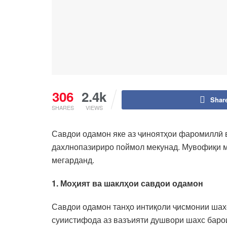
306
2.4k
Shar
SHARES
VIEWS
Савдои одамон яке аз ҷиноятҳои фаромиллӣ в
дахлнопазириро поймол мекунад. Мувофиқи м
мегарданд.
1. Моҳият ва шаклҳои савдои одамон
Савдои одамон танҳо интиқоли ҷисмонии шахс 
суиистифода аз вазъияти душвори шахс баро