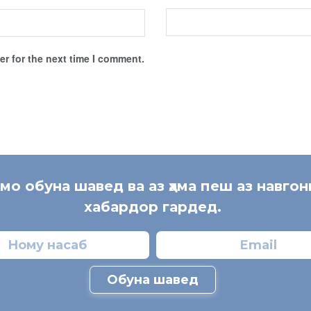
r for the next time I comment.
 мо обуна шавед ва аз ҳама пеш аз навгон
хабардор гардед.
Обуна шавед