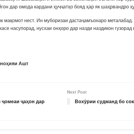
йгон дар омода кардани ҳуҷҷатҳо бояд ҳар як шаҳрвандро ҳ
к мақомот нест. Ин муборизаи дастаҷамъонаро металабад. 
касе насупорад, нусхаи онҳоро дар назди наздикон гузорад 
 но
ҳ
ияи Ашт
Next Post
 ҷомеаи ҷаҳон дар
Вохӯрии судманд бо со