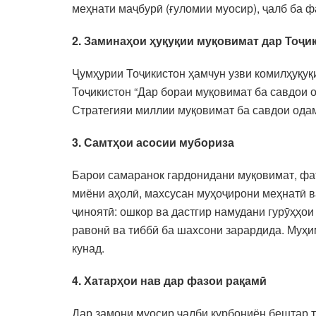
меҳнати маҷбурӣ (ғуломии муосир), ҷалб ба ф
2. Заминаҳои ҳуқуқии муқовимат дар Тоҷи
Ҷумҳурии Тоҷикистон ҳамчун узви комилҳуқуқ
Тоҷикистон “Дар бораи муқовимат ба савдои о
Стратегияи миллии муқовимат ба савдои ода
3. Самтҳои асосии мубориза
Барои самаранок гардонидани муқовимат, фаъ
миёни аҳолӣ, махсусан муҳоҷирони меҳнатӣ в
ҷиноятӣ: ошкор ва дастгир намудани гурӯҳҳои
равонӣ ва тиббӣ ба шахсони зарардида. Муҳим
кунад.
4. Хатарҳои нав дар фазои рақамӣ
Дар замони муосир ҷалби қурбониён бештар 