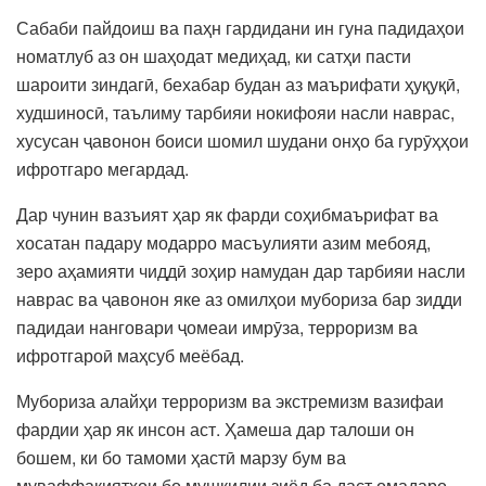
Сабаби пайдоиш ва паҳн гардидани ин гуна падидаҳои
номатлуб аз он шаҳодат медиҳад, ки сатҳи пасти
шароити зиндагӣ, бехабар будан аз маърифати ҳуқуқӣ,
худшиносӣ, таълиму тарбияи нокифояи насли наврас,
хусусан ҷавонон боиси шомил шудани онҳо ба гурӯҳҳои
ифротгаро мегардад.
Дар чунин вазъият ҳар як фарди соҳибмаърифат ва
хосатан падару модарро масъулияти азим мебояд,
зеро аҳамияти чиддӣ зоҳир намудан дар тарбияи насли
наврас ва ҷавонон яке аз омилҳои мубориза бар зидди
падидаи нанговари ҷомеаи имрӯза, терроризм ва
ифротгароӣ маҳсуб меёбад.
Мубориза алайҳи терроризм ва экстремизм вазифаи
фардии ҳар як инсон аст. Ҳамеша дар талоши он
бошем, ки бо тамоми ҳастӣ марзу бум ва
муваффақиятҳои бо мушкилии зиёд ба даст омадаро