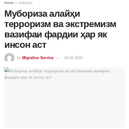
Home
Хабархо
Мубориза алайҳи
терроризм ва экстремизм
вазифаи фардии ҳар як
инсон аст
by
Migration Service
26.06.2025