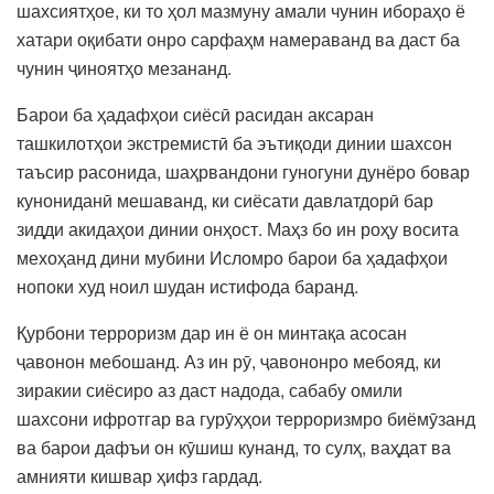
шахсиятҳое, ки то ҳол мазмуну амали чунин ибораҳо ё
хатари оқибати онро сарфаҳм намераванд ва даст ба
чунин ҷиноятҳо мезананд.
Барои ба ҳадафҳои сиёсӣ расидан аксаран
ташкилотҳои экстремистӣ ба эътиқоди динии шахсон
таъсир расонида, шаҳрвандони гуногуни дунёро бовар
кунониданӣ мешаванд, ки сиёсати давлатдорӣ бар
зидди акидаҳои динии онҳост. Маҳз бо ин роҳу восита
мехоҳанд дини мубини Исломро барои ба ҳадафҳои
нопоки худ ноил шудан истифода баранд.
Қурбони терроризм дар ин ё он минтақа асосан
ҷавонон мебошанд. Аз ин рӯ, ҷавононро мебояд, ки
зиракии сиёсиро аз даст надода, сабабу омили
шахсони ифротгар ва гурӯҳҳои терроризмро биёмӯзанд
ва барои дафъи он кӯшиш кунанд, то сулҳ, ваҳдат ва
амнияти кишвар ҳифз гардад.