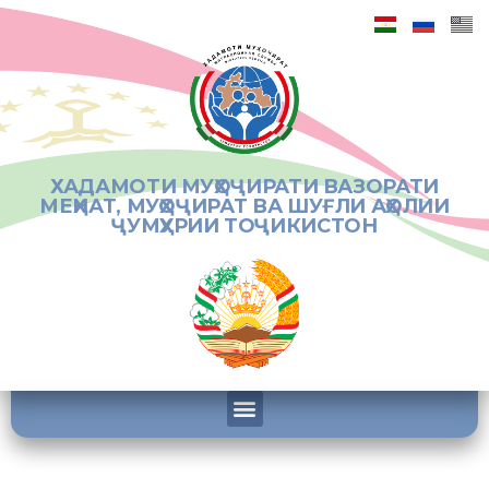
ХАДАМОТИ МУҲОҶИРАТИ ВАЗОРАТИ
МЕҲНАТ, МУҲОҶИРАТ ВА ШУҒЛИ АҲОЛИИ
ҶУМҲУРИИ ТОҶИКИСТОН