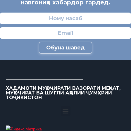
навгониҳо хабардор гардед.
Обуна шавед
ХАДАМОТИ МУҲОҶИРАТИ ВАЗОРАТИ МЕҲНАТ,
МУҲОҶИРАТ ВА ШУҒЛИ АҲОЛИИ ҶУМҲУРИИ
ТОҶИКИСТОН