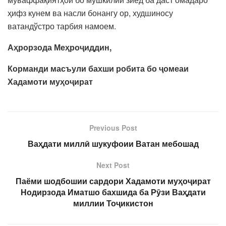
ҳифз кунем ва насли бонангу ор, худшиносу
ватандўстро тарбия намоем.
Аҳрорзода Меҳроҷиддин,
Корманди масъули бахши робита бо ҷомеаи
Хадамоти муҳоҷират
Previous Post
Ваҳдати миллӣ шукуфоии Ватан мебошад
Next Post
Паёми шодбошии сардори Хадамоти муҳоҷират
Нодирзода Иматшо бахшида ба Рӯзи Ваҳдати
миллии Тоҷикистон