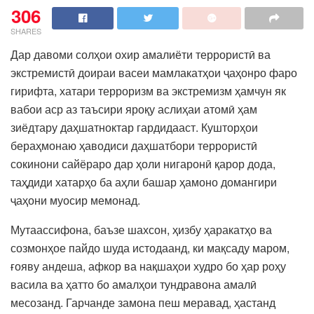
306
SHARES
Дар давоми солҳои охир амалиёти террористӣ ва
экстремистӣ доираи васеи мамлакатҳои ҷаҳонро фаро
гирифта, хатари терроризм ва экстремизм ҳамчун як
вабои аср аз таъсири яроқу аслиҳаи атомӣ ҳам
зиёдтару даҳшатноктар гардидааст. Кушторҳои
бераҳмонаю ҳаводиси даҳшатбори террористӣ
сокинони сайёраро дар ҳоли нигаронӣ қарор дода,
таҳдиди хатарҳо ба аҳли башар ҳамоно домангири
ҷаҳони муосир мемонад.
Мутаассифона, баъзе шахсон, ҳизбу ҳаракатҳо ва
созмонҳое пайдо шуда истодаанд, ки мақсаду маром,
ғояву андеша, афкор ва нақшаҳои худро бо ҳар роҳу
васила ва ҳатто бо амалҳои тундравона амалӣ
месозанд. Гарчанде замона пеш меравад, ҳастанд