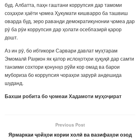
буд. Албатта, паҳн гаштани коррупсия дар тамоми
соҳаҳои ҳаёти ҷомеа Ҳукумати кишварро ба ташвиш
оварда буд, зеро раванди демократикунонии ҷомеа дар
рӯ ба рӯи коррупсия дар ҳолати осебпазирӣ қарор
дошт.
Аз ин рӯ, бо ибтикори Сарвари давлат муҳтарам
Эмомалӣ Раҳмон як қатор ислоҳотҳои ҳуқуқӣ дар самти
танзими сохтори қонунҳо рӯйи кор омад ва барои
мубориза бо коррупсия чораҳои зарурӣ андешида
шуданд.
Бахши робита бо ҷомеаи Хадамоти муҳоҷират
Previous Post
Ярмаркаи ҷойҳои кории холӣ ва вазифаҳои озод