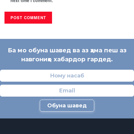
next time I comment.
Ба мо обуна шавед ва аз ҳама пеш аз
навгониҳо хабардор гардед.
Обуна шавед