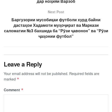
дар ноҳияи Варзоб
Next Post
Баргузории мусобиқаи футболи хурд байни
дастаҳои Хадамоти муҳоҷират ва Маркази
саломатии №3 бахшида ба “Рӯзи ҷавонон” ва “Рӯзи
ҷаҳонии футбол”
Leave a Reply
Your email address will not be published.
Required fields are
marked
*
Comment
*