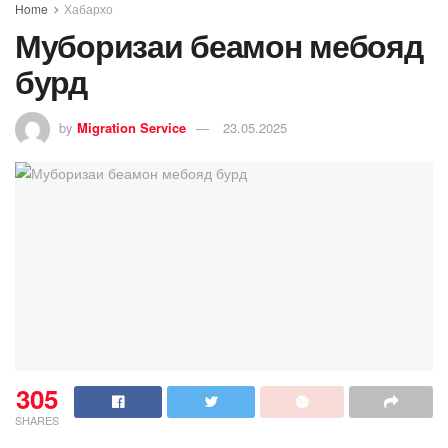
Home
Хабархо
Муборизаи беамон мебояд
бурд
by
Migration Service
23.05.2025
305
SHARES