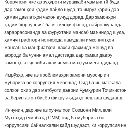
Коррупсия яке аз зуҳуроти мураккаби ҷамъиятӣ буда,
дар замонҳои қадим пайдо шуда, то имрӯз қариб дар
ҳамаи давлатҳои ҷаҳон вуҷуд дорад. Дар замонҳои
қадим “коррупсия” ба истилоҳи фасод, вайронкунанда,
зараррасонанда ва фурӯхтани мансаб маънидод шуда,
ҳамчун рафтори истифода намудани имкониятҳои
мансаб ба манфиатҳои шахсӣ фаҳмида мешуд ва
афроди ба чунин амал дастзада дар ҳамаи давру
замонҳо аз ҷониби аҳли ҷомеа маҳкум мегардиданд.
Имрӯзҳо, яке аз проблемаҳои замони муосир ин
мубориза бо коррупсия мебошад. Оид ба ин масъала
солҳои охир дар матбуоти даврии Ҷумҳурии Тоҷикистон
ва берун аз он бисёр фикру ақидаҳо пешкаш шудаанд.
Инчунин, дар яке аз ҳуҷҷатҳои Созмони Миллали
Муттаҳид (минбаъд СММ) оид ба мубориза бо
коррупсияи байналхалқӣ қайд шудааст, ки коррупсия ин