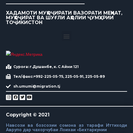
ХАДАМОТИ МУҲОҶИРАТИ ВАЗОРАТИ МЕҲНАТ,
МУҲОҶИРАТ ВА ШУҒЛИ АҲОЛИИ ҶУМҲУРИИ
ТОҶИКИСТОН
Суроға: г.Душанбе, к. С Айни 121
Тел/факс:+992-225-05-75, 225-05-91, 225-05-89
sh.umumi@migration.tj
Copyright © 2021
Навсози ва бозсозии сомона аз тарафи Иттиходи
Аврупо дар чахорчубаи Лоихаи «Бехтаркунии