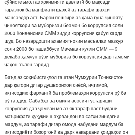
сўйистеъмол аз ҳокимияти давлатӣ бо мақсади
ғаразнок ба манфиати шахсӣ аз тарафи шахси
мансабдор аст. Барои пешгирӣ аз ҳама гуна ҷинояту
ҷинояткорӣ ва муборизаи беамон бо коррупсия соли
2003 Конвенсияи СММ зидди коррупсия қабул карда
шуд. Бо назардошти аҳамиятнокии масъалаи мазкур
соли 2003 бо ташаббуси Маҷмааи кулли СММ — 9
декабр ҳамчун рӯзи мубориза бо коррупсия дар тамоми
ҷаҳон эълон гардид.
Баъд аз соҳибистиқлол гаштан Ҷумҳурии Тоҷикистон
дар қатори дигар душвориҳои сиёсӣ, иҷтимоӣ,
иқтисодию фарҳангӣ ба проблемаҳои коррупсия рӯ ба
рӯ гардид. Сабабҳо ва омили асосии густариши
коррупсия дар ҷомеаи мо аз як тараф паст будани
маърифати ҳуқуқии шаҳрвандон ва сатҳи зиндагии
мардум, аз тарафи дигар омода набудани мардум ба
иқтисодиёти бозоргонӣ ва дарк накардани қоидаҳои он