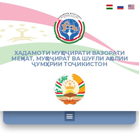
ХАДАМОТИ МУҲОҶИРАТИ ВАЗОРАТИ
МЕҲНАТ, МУҲОҶИРАТ ВА ШУҒЛИ АҲОЛИИ
ҶУМҲУРИИ ТОҶИКИСТОН