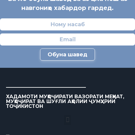
навгониҳо хабардор гардед.
Обуна шавед
ХАДАМОТИ МУҲОҶИРАТИ ВАЗОРАТИ МЕҲНАТ,
МУҲОҶИРАТ ВА ШУҒЛИ АҲОЛИИ ҶУМҲУРИИ
ТОҶИКИСТОН