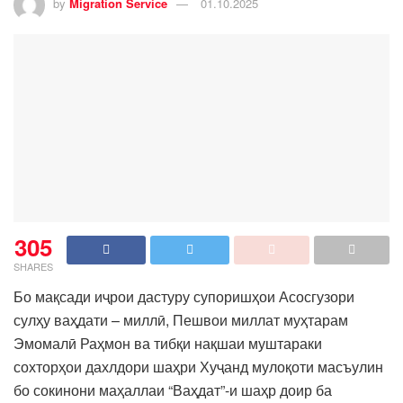
by
Migration Service
01.10.2025
305
SHARES
Бо мақсади иҷрои дастуру супоришҳои Асосгузори
сулҳу ваҳдати – миллӣ, Пешвои миллат муҳтарам
Эмомалӣ Раҳмон ва тибқи нақшаи муштараки
сохторҳои дахлдори шаҳри Хуҷанд мулоқоти масъулин
бо сокинони маҳаллаи “Ваҳдат”-и шаҳр доир ба