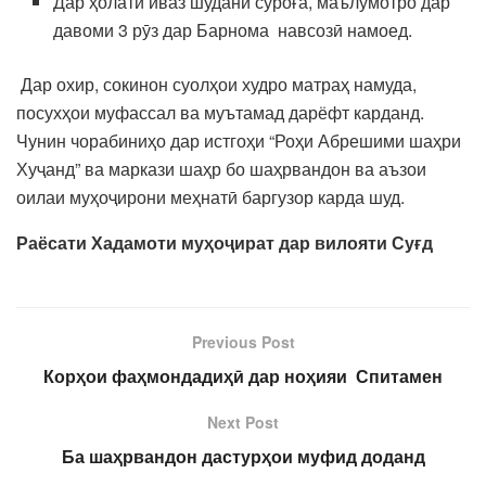
Дар ҳолати иваз шудани суроға, маълумотро дар
давоми 3 рӯз дар Барнома навсозӣ намоед.
Дар охир, сокинон суолҳои худро матраҳ намуда,
посухҳои муфассал ва муътамад дарёфт карданд.
Чунин чорабиниҳо дар истгоҳи “Роҳи Абрешими шаҳри
Хуҷанд” ва маркази шаҳр бо шаҳрвандон ва аъзои
оилаи муҳоҷирони меҳнатӣ баргузор карда шуд.
Раёсати Хадамоти муҳоҷират дар вилояти Суғд
Previous Post
Корҳои фаҳмондадиҳӣ дар ноҳияи Спитамен
Next Post
Ба шаҳрвандон дастурҳои муфид доданд