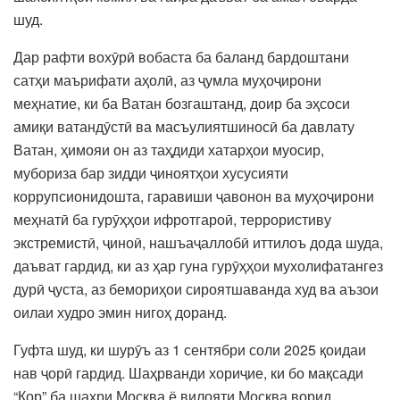
шуд.
Дар рафти вохӯрӣ вобаста ба баланд бардоштани
сатҳи маърифати аҳолӣ, аз ҷумла муҳоҷирони
меҳнатие, ки ба Ватан бозгаштанд, доир ба эҳсоси
амиқи ватандӯстӣ ва масъулиятшиносӣ ба давлату
Ватан, ҳимояи он аз таҳдиди хатарҳои муосир,
мубориза бар зидди ҷиноятҳои хусусияти
коррупсионидошта, гаравиши ҷавонон ва муҳоҷирони
меҳнатӣ ба гурӯҳҳои ифротгароӣ, террористиву
экстремистӣ, ҷиноӣ, нашъаҷаллобӣ иттилоъ дода шуда,
даъват гардид, ки аз ҳар гуна гурӯҳҳои мухолифатангез
дурӣ ҷуста, аз бемориҳои сироятшаванда худ ва аъзои
оилаи худро эмин нигоҳ доранд.
Гуфта шуд, ки шурӯъ аз 1 сентябри соли 2025 қоидаи
нав ҷорӣ гардид. Шаҳрванди хориҷие, ки бо мақсади
“Кор” ба шаҳри Москва ё вилояти Москва ворид