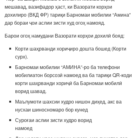
мешавад, вазифадор ҳаст, ки Вазорати корҳои
дохилиро (ВКД ФР) тариқи Барномаи мобилии “Амина”
дар бораи ҷои аслии зисти худ огоҳ намояд.
Барои огоҳ намудани Вазорати корҳои дохилӣ бояд:
Корти шаҳрванди хориҷиро дошта бошед (Корти
сурх).
Барномаи мобилии “АМИНА”-ро ба телефони
мобилиатон борсозӣ намоед ва ба тариқи QR-коди
корти шаҳрванди хориҷӣ ба Барномаи мобилӣ
ворид шавад.
Маълумоти шахсии худро нишон диҳед, акс ва
нусхаи шиносномаро бор кунед
Суроғаи аслии зисти худро ворид
намоед