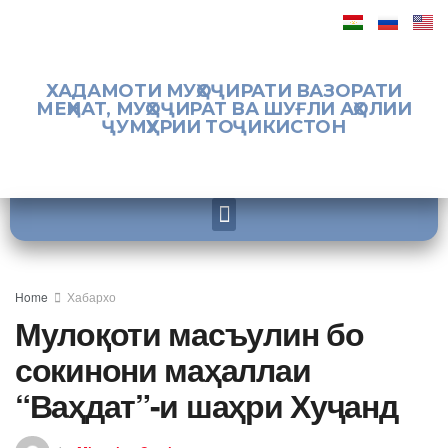
ХАДАМОТИ МУҲОҶИРАТИ ВАЗОРАТИ
МЕҲНАТ, МУҲОҶИРАТ ВА ШУҒЛИ АҲОЛИИ
ҶУМҲУРИИ ТОҶИКИСТОН
Home
Хабархо
Мулоқоти масъулин бо
сокинони маҳаллаи
“Ваҳдат”-и шаҳри Хуҷанд