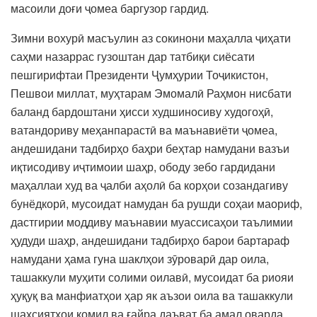
масоили доғи ҷомеа баргузор гардид.
Зимни вохурӣ масъулин аз сокинони маҳалла ҷиҳати
саҳми назаррас гузоштан дар татбиқи сиёсати
пешгирифтаи Президенти Ҷумҳурии Тоҷикистон,
Пешвои миллат, муҳтарам Эмомалӣ Раҳмон нисбати
баланд бардоштани ҳисси худшиносиву худогоҳӣ,
ватандориву меҳанпарастӣ ва маънавиёти ҷомеа,
андешидани тадбирҳо баҳри беҳтар намудани вазъи
иқтисодиву иҷтимоии шаҳр, ободу зебо гардидани
маҳаллаи худ ва ҷалби аҳолӣ ба корҳои созандагиву
бунёдкорӣ, мусоидат намудан ба рушди соҳаи маориф,
дастгирии моддиву маънавии муассисаҳои таълимии
ҳудуди шаҳр, андешидани тадбирҳо барои бартараф
намудани ҳама гуна шаклҳои зӯроварӣ дар оила,
ташаккули муҳити солими оилавӣ, мусоидат ба риояи
ҳуқуқ ва манфиатҳои ҳар як аъзои оила ва ташаккули
шахсиятҳои комил ва ғайра даъват ба амал оварда