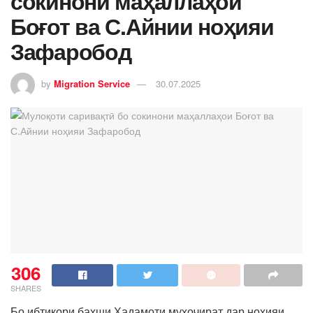
сокинони маҳаллаҳои
Боғот ва С.Айнии ноҳияи
Зафаробод
by
Migration Service
30.07.2025
306
SHARES
Бо ибтикори бахши Хадамоти муҳоҷират дар ноҳияи