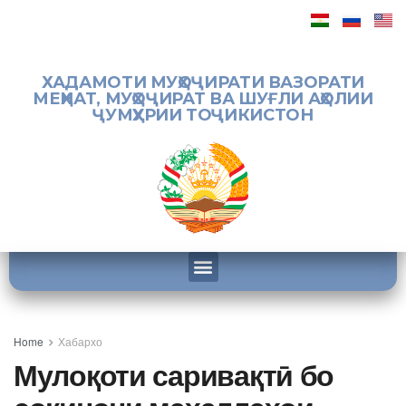
ХАДАМОТИ МУҲОҶИРАТИ ВАЗОРАТИ
МЕҲНАТ, МУҲОҶИРАТ ВА ШУҒЛИ АҲОЛИИ
ҶУМҲУРИИ ТОҶИКИСТОН
Home
Хабархо
Мулоқоти саривақтӣ бо