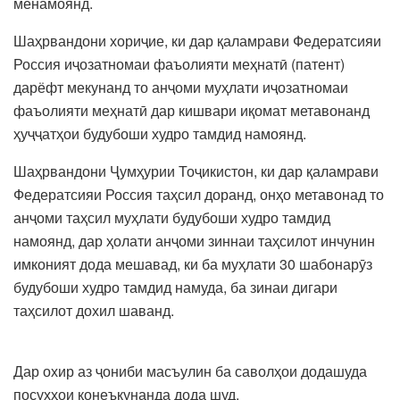
менамоянд.
Шаҳрвандони хориҷие, ки дар қаламрави Федератсияи
Россия иҷозатномаи фаъолияти меҳнатӣ (патент)
дарёфт мекунанд то анҷоми муҳлати иҷозатномаи
фаъолияти меҳнатӣ дар кишвари иқомат метавонанд
ҳуҷҷатҳои будубоши худро тамдид намоянд.
Шаҳрвандони Ҷумҳурии Тоҷикистон, ки дар қаламрави
Федератсияи Россия таҳсил доранд, онҳо метавонад то
анҷоми таҳсил муҳлати будубоши худро тамдид
намоянд, дар ҳолати анҷоми зиннаи таҳсилот инчунин
имконият дода мешавад, ки ба муҳлати 30 шабонарӯз
будубоши худро тамдид намуда, ба зинаи дигари
таҳсилот дохил шаванд.
Дар охир аз ҷониби масъулин ба саволҳои додашуда
посухҳои қонеъкунанда дода шуд.