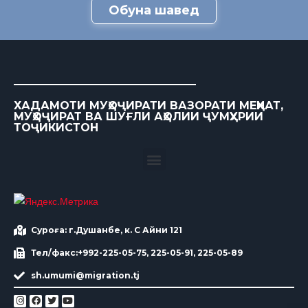
Обуна шавед
ХАДАМОТИ МУҲОҶИРАТИ ВАЗОРАТИ МЕҲНАТ,
МУҲОҶИРАТ ВА ШУҒЛИ АҲОЛИИ ҶУМҲУРИИ
ТОҶИКИСТОН
Суроға: г.Душанбе, к. С Айни 121
Тел/факс:+992-225-05-75, 225-05-91, 225-05-89
sh.umumi@migration.tj