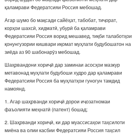
қаламрави Федератсияи Россия мебошад.
Агар шумо бо мақсади сайёҳат, табобат, тиҷорат,
корҳои шахсӣ, хидматӣ, убурӣ ба қаламрави
Федератсияи Россия ворид мешавед, тиқби талаботҳои
қонунгузории кишвари иқомат муҳлати будубошатон на
зиёда аз 90 шабонарӯз мебошад.
Шаҳрвандони хориҷӣ дар заминаи асосҳои мазкур
метавонад муҳлати будубоши худро дар қаламрави
Федератсияи Россия ба муҳлатҳои гуногун тамдид
намоянд.
1. Агар шаҳрванди хориҷӣ дорои иҷозатномаи
фаъолияти меҳнатӣ (патент) бошад;
2. Шаҳрванди хориҷӣ, ки дар муассисаҳои таҳсилоти
миёна ва олии касбии Федератсияи Россия таҳсил