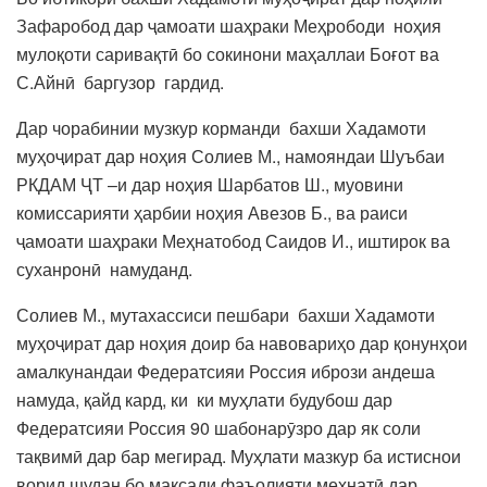
Зафаробод дар ҷамоати шаҳраки Меҳрободи ноҳия
мулоқоти саривақтӣ бо сокинони маҳаллаи Боғот ва
С.Айнӣ баргузор гардид.
Дар чорабинии музкур корманди бахши Хадамоти
муҳоҷират дар ноҳия Солиев М., намояндаи Шуъбаи
РКДАМ ҶТ –и дар ноҳия Шарбатов Ш., муовини
комиссарияти ҳарбии ноҳия Авезов Б., ва раиси
ҷамоати шаҳраки Меҳнатобод Саидов И., иштирок ва
суханронӣ намуданд.
Солиев М., мутахассиси пешбари бахши Хадамоти
муҳоҷират дар ноҳия доир ба навовариҳо дар қонунҳои
амалкунандаи Федератсияи Россия ибрози андеша
намуда, қайд кард, ки ки муҳлати будубош дар
Федератсияи Россия 90 шабонарӯзро дар як соли
тақвимӣ дар бар мегирад. Муҳлати мазкур ба истиснои
ворид шудан бо мақсади фаъолияти меҳнатӣ дар