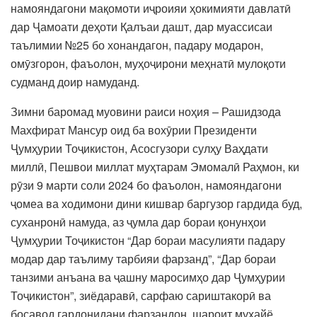
намояндагони мақомоти иҷроияи ҳокимияти давлатӣ
дар Ҷамоати деҳоти Қалъаи дашт, дар муассисаи
таълимии №25 бо хонандагон, падару модарон,
омӯзгорон, фаъолон, муҳоҷирони меҳнатӣ мулоқоти
судманд доир намуданд.
Зимни баромад муовини раиси ноҳия – Рашидзода
Махфират Мансур оид ба вохӯрии Президенти
Ҷумҳурии Тоҷикистон, Асосгузори сулҳу Ваҳдати
миллӣ, Пешвои миллат муҳтарам Эмомалӣ Раҳмон, ки
рӯзи 9 марти соли 2024 бо фаъолон, намояндагони
ҷомеа ва ходимони дини кишвар баргузор гардида буд,
суханронӣ намуда, аз ҷумла дар бораи қонунҳои
Ҷумҳурии Тоҷикистон “Дар бораи масулияти падару
модар дар таълиму тарбияи фарзанд”, “Дар бораи
танзими анъана ва ҷашну маросимҳо дар Ҷумҳурии
Тоҷикистон”, зиёдаравӣ, сарфаю сариштакорӣ ва
босавод гардонидани фарзандон, шароит муҳайё