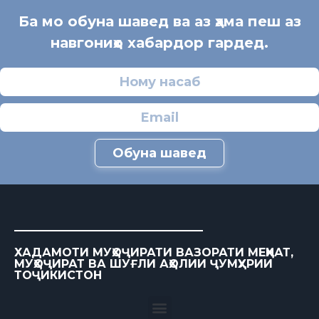
Ба мо обуна шавед ва аз ҳама пеш аз
навгониҳо хабардор гардед.
Обуна шавед
ХАДАМОТИ МУҲОҶИРАТИ ВАЗОРАТИ МЕҲНАТ,
МУҲОҶИРАТ ВА ШУҒЛИ АҲОЛИИ ҶУМҲУРИИ
ТОҶИКИСТОН