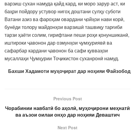
варзиш сухан намуда қайд кард, ки моро зарур аст, ки
баҳри пойдору устувор нигоҳ доштани сулҳу суботи
Ватани азиз ва фароҳам овардани ҷойҳои нави корӣ,
бунёди толору майдонҳои варзишӣ ташвиқу тарғиби
тарзи ҳаёти солим, гирифтани пеши роҳи қонуншиканӣ,
иштироки ҷавонон дар озмунҳои ҷумҳуриявӣ ва
сафарбар кардани ҷавонон ба сафи қувваҳои
мусаллаҳи Ҷумҳурии Тоҷикистон суханронӣ намуд.
Бахши Хадамоти муҳоҷират дар ноҳияи Файзобод
Previous Post
Чорабинии навбатӣ бо аҳолӣ, муҳоҷирони меҳнатӣ
ва аъзои оилаи онҳо дар ноҳияи Деваштич
Next Post