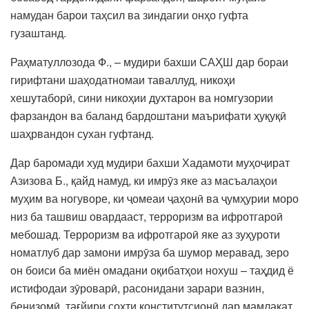
намудан барои таҳсил ва зиндагии онҳо гуфта
гузаштанд.
Раҳматуллозода Ф., – мудири бахши САҲШ дар бораи
гирифтани шаҳодатномаи таваллуд, никоҳи
хешутаборӣ, сини никоҳии духтарон ва номгузории
фарзандон ва баланд бардоштани маърифати ҳуқуқӣ
шаҳрвандон сухан гуфтанд.
Дар баромади худ мудири бахши Хадамоти муҳоҷират
Азизова Б., қайд намуд, ки имрӯз яке аз масъалаҳои
муҳим ва ногуворе, ки ҷомеаи ҷаҳонӣ ва ҷумҳурии моро
низ ба ташвиш овардааст, терроризм ва ифротгароӣ
мебошад. Терроризм ва ифротгароӣ яке аз зуҳуроти
номатлуб дар замони имрӯза ба шумор меравад, зеро
он боиси ба миён омадани оқибатҳои нохуш – таҳдид ё
истифодаи зӯроварӣ, расонидани зарари вазнин,
бенизомӣ, тағйири сохти конститутсионӣ дар мамлакат,