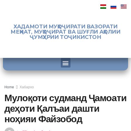
ХАДАМОТИ МУҲОҶИРАТИ ВАЗОРАТИ
МЕҲНАТ, МУҲОҶИРАТ ВА ШУҒЛИ АҲОЛИИ
ҶУМҲУРИИ ТОҶИКИСТОН
Home
Хабархо
Мулоқоти судманд Ҷамоати
деҳоти Қалъаи дашти
ноҳияи Файзобод