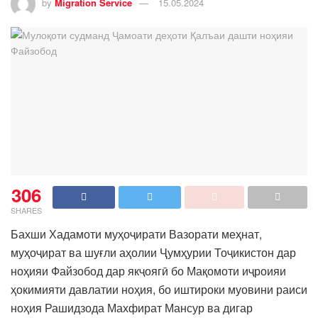
by
Migration Service
15.05.2024
306
SHARES
Бахши Хадамоти муҳоҷирати Вазорати меҳнат,
муҳоҷират ва шуғли аҳолии Ҷумҳурии Тоҷикистон дар
ноҳияи Файзобод дар якҷоягӣ бо Мақомоти иҷроияи
ҳокимияти давлатии ноҳия, бо иштироки муовини раиси
ноҳия Рашидзода Махфират Мансур ва дигар