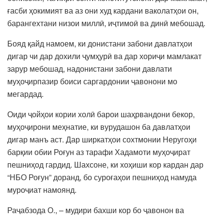
ғасби ҳокимият ва аз они худ кардани ваколатҳои он,
барангехтани низои миллӣ, иҷтимоӣ ва динӣ мебошад.
Бояд қайд намоем, ки донистани забони давлатҳои
дигар чи дар дохили ҷумҳурӣ ва дар хориҷи мамлакат
зарур мебошад, надонистани забони давлати
муҳоҷирпазир боиси саргардонии ҷавонони мо
мегардад.
Оиди ҷойҳои кории холӣ барои шаҳрвандони бекор,
муҳоҷирони меҳнатие, ки вурудашон ба давлатҳои
дигар манъ аст. Дар ширкатҳои сохтмонии Неругоҳи
барқии обии Роғун аз тарафи Хадамоти муҳоҷират
пешниҳод гардид. Шахсоне, ки хоҳиши кор кардан дар
“НБО Роғун” доранд, бо суроғаҳои пешниҳод намуда
муроҷиат намоянд.
Раҷабзода О., – мудири бахши кор бо ҷавонон ва