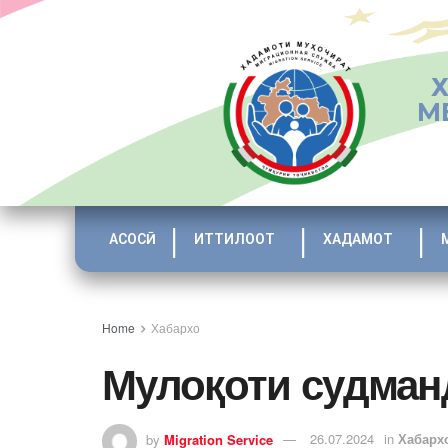
М
АСОСӢ
ИТТИЛООТ
ХАДАМОТ
Home
Хабархо
Мулоқоти судман
by
Migration Service
26.07.2024
in
Хабарх