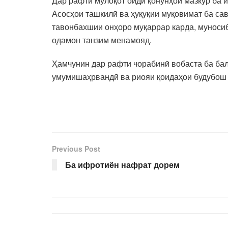
Дар рафти мулоқот оиди қонунҳои мазкур ба 
Асосҳои ташкилӣ ва ҳуқуқии муқовимат ба са
тавонбахшии онҳоро муқаррар карда, муносиб
одамон танзим менамояд.
Ҳамчунин дар рафти чорабинӣ вобаста ба ба
умумишаҳрвандӣ ва риояи қоидаҳои будубош 
Previous Post
Ба ифротиён нафрат дорем