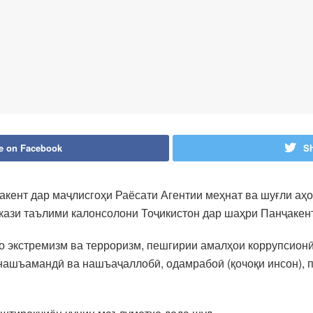
e on Facebook
Sh
кент дар маҷлисгоҳи Раёсати Агентии меҳнат ва шуғли аҳ
кази таълими калонсолони Тоҷикистон дар шаҳри Панҷакент
о экстремизм ва терроризм, пешгирии амалҳои коррупсион
 нашъамандӣ ва нашъаҷаллобӣ, одамрабоӣ (қочоқи инсон), 