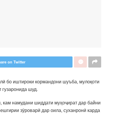
are on Twitter
олӣ бо иштироки кормандони шуъба, мулоқоти
 гузаронида шуд.
ӣ, кам намудани шиддати муҳоҷират дар байни
пешгирии зӯроварӣ дар оила, суханронӣ карда