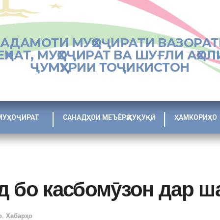
ХАДАМОТИ МУҲОҶИРАТИ ВАЗОРАТ
ЕҲНАТ, МУҲОҶИРАТ ВА ШУҒЛИ АҲОЛ
ҶУМҲУРИИ ТОҶИКИСТОН
МУҲОҶИРАТ
САНАДҲОИ МЕЪЁРӢ ҲУҚУҚӢ
ҲАМКОРИҲО
д бо касбомӯзон дар ш
о
,
Хабарҳо