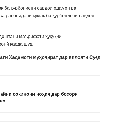
ак ба қурбониёни савдои одамон ва
ва расонидани кумак ба қурбониёни савдои
рдоштани маърифати ҳуқуқии
онӣ карда шуд.
ати Хадамоти муҳоҷират дар вилояти Суғд
айни сокинони ноҳия дар бозори
дон