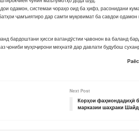
иштирокчиён чунин маълумотҳо дода шуд.
вдои одамон, системаи чораҳо оид ба ҳифз, расонидани кум
атҳои ҷамъиятиро дар самти муқовимат ба савдои одамон 
ланд бардоштани ҳисси ватандӯстии ҷавонон ва баланд ба
аз ҷониби муҳоҷирони меҳнатӣ дар давлати будубош суханр
Раёс
Next Post
Корҳои фаҳмондадиҳӣ б
марказии шаҳраки Шай