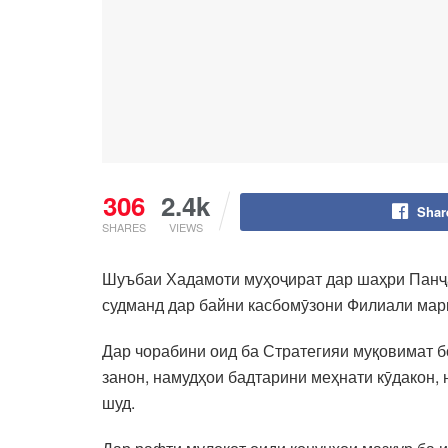
306
2.4k
Shar
SHARES
VIEWS
Шуъбаи Хадамоти муҳоҷират дар шаҳри Панҷа
судманд дар байни касбомӯзони Филиали мар
Дар чорабини оид ба Стратегияи муқовимат б
занон, намудҳои бадтарини меҳнати кӯдакон,
шуд.