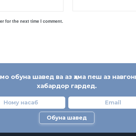
r for the next time I comment.
 мо обуна шавед ва аз ҳама пеш аз навгон
хабардор гардед.
Обуна шавед