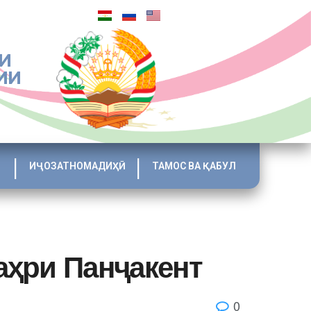
И
ИИ
ИҶОЗАТНОМАДИҲӢ
ТАМОС ВА ҚАБУЛ
аҳри Панҷакент
0