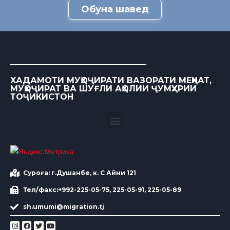
Обуна шавед
ХАДАМОТИ МУҲОҶИРАТИ ВАЗОРАТИ МЕҲНАТ,
МУҲОҶИРАТ ВА ШУҒЛИ АҲОЛИИ ҶУМҲУРИИ
ТОҶИКИСТОН
Суроға: г.Душанбе, к. С Айни 121
Тел/факс:+992-225-05-75, 225-05-91, 225-05-89
sh.umumi@migration.tj