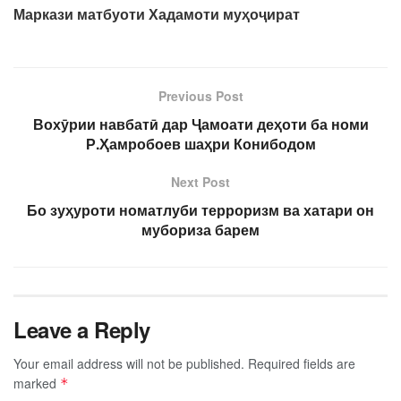
Маркази матбуоти Хадамоти муҳоҷират
Previous Post
Вохӯрии навбатӣ дар Ҷамоати деҳоти ба номи
Р.Ҳамробоев шаҳри Конибодом
Next Post
Бо зуҳуроти номатлуби терроризм ва хатари он
мубориза барем
Leave a Reply
Your email address will not be published.
Required fields are
marked
*