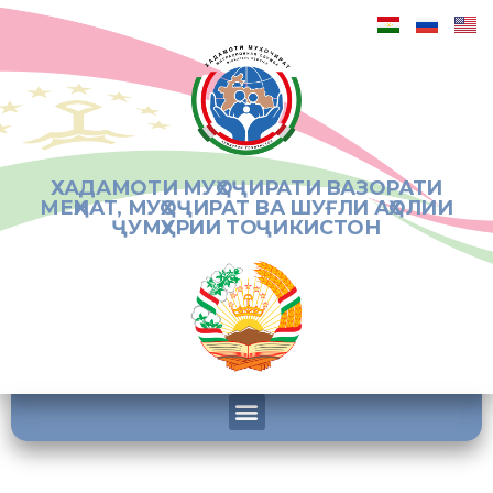
ХАДАМОТИ МУҲОҶИРАТИ ВАЗОРАТИ
МЕҲНАТ, МУҲОҶИРАТ ВА ШУҒЛИ АҲОЛИИ
ҶУМҲУРИИ ТОҶИКИСТОН