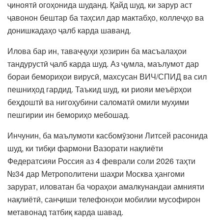
ҷиноятӣ огоҳонида шуданд. Қайд шуд, ки зарур аст
ҷавонон бештар ба таҳсил дар мактабҳо, коллеҷҳо ва
донишкадаҳо ҷалб карда шаванд.
Илова бар ин, таваҷҷуҳи ҳозирин ба масъалаҳои
тандурустӣ ҷалб карда шуд. Аз ҷумла, маълумот дар
бораи бемориҳои вирусӣ, махсусан ВИЧ/СПИД ва сил
пешниҳод гардид. Таъкид шуд, ки риояи меъёрҳои
беҳдоштӣ ва нигоҳубини саломатӣ омили муҳими
пешгирии ин бемориҳо мебошад.
Инчунин, ба маълумоти касбомӯзони Литсей расонида
шуд, ки тибқи фармони Вазорати нақлиёти
Федератсияи Россия аз 4 феврали соли 2026 таҳти
№34 дар Метрополитени шаҳри Москва ҳангоми
зарурат, иловатан ба чораҳои амалкунандаи амнияти
нақлиётӣ, санҷиши телефонҳои мобилии мусофирон
метавонад татбиқ карда шавад.