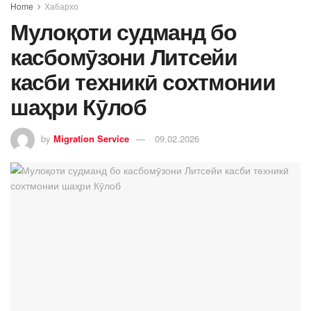
Home
Хабархо
Мулоқоти судманд бо
касбомӯзони Литсейи
касби техникӣ сохтмонии
шаҳри Кӯлоб
by
Migration Service
09.02.2026