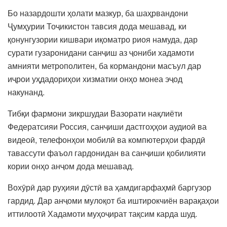
Бо назардошти ҳолати мазкур, ба шаҳрвандони
Ҷумҳурии Тоҷикистон тавсия дода мешавад, ки
қонунгузории кишвари иқоматро риоя намуда, дар
сурати гузаронидани санҷиш аз ҷониби хадамоти
амнияти метрополитен, ба кормандони масъул дар
иҷрои уҳдадориҳои хизматии онҳо монеа эҷод
накунанд.
Тибқи фармони зикршудаи Вазорати нақлиёти
Федератсияи Россия, санҷиши дастгоҳҳои аудиоӣ ва
видеоӣ, телефонҳои мобилӣ ва компютерҳои фардӣ
тавассути фаъол гардонидан ва санҷиши қобилияти
кории онҳо анҷом дода мешавад.
Вохӯрӣ дар руҳияи дӯстӣ ва ҳамдигарфаҳмӣ баргузор
гардид. Дар анҷоми мулоқот ба иштирокчиён варақаҳои
иттилоотӣ Хадамоти муҳоҷират тақсим карда шуд.