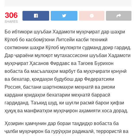
306
SHARES
Бо ибтикори шуъбаи Хадамоти муҳоҷират дар шаҳри
Кӯлоб бо касбомӯзони Литсейи касби техникӣ
сохтмонии шаҳри Кӯлоб мулоқоти судманд доир гардид.
Дар ҷараёни мулоқот мутахассисони шуъбаи Хадамоти
муҳоҷират Ҳасанов Фирдавс ва Тағоев Бурихон
вобаста ба масъалаҳои марбут ба муҳоҷирати қонунӣ
ва бехатар, қоидаҳои будубош дар Федератсияи
Россия, бастани шартномаҳои меҳнатӣ ва риояи
кардани қоидаҳои бехатарии меҳнатӣ баррасӣ
гардиданд. Таъкид шуд, ки шуғли расмӣ барои ҳифзи
ҳуқуқ ва манфиатҳои муҳоҷирон аҳамияти хоса дорад.
Ҳозирин ҳамчунин дар бораи таҳдидҳо вобаста ба
ҷалби муҳоҷирон ба гурӯҳҳои радикалӣ, террористӣ ва