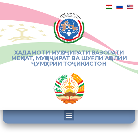
ХАДАМОТИ МУҲОҶИРАТИ ВАЗОРАТИ
МЕҲНАТ, МУҲОҶИРАТ ВА ШУҒЛИ АҲОЛИИ
ҶУМҲУРИИ ТОҶИКИСТОН