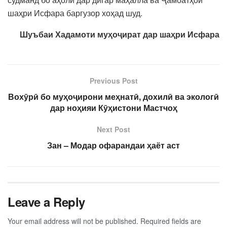
шаҳри Исфара баргузор хоҳад шуд.
Шуъбаи Хадамоти муҳоҷират дар шаҳри Исфара
Previous Post
Вохӯрӣ бо муҳоҷирони меҳнатӣ, дохилӣ ва экологӣ
дар ноҳияи Кӯҳистони Мастчоҳ
Next Post
Зан – Модар офарандаи ҳаёт аст
Leave a Reply
Your email address will not be published.
Required fields are