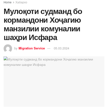
Home
Хабархо
Мулоқоти судманд бо
кормандони Хоҷагию
манзилии комуналии
шаҳри Исфара
by
Migration Service
05.03.2024