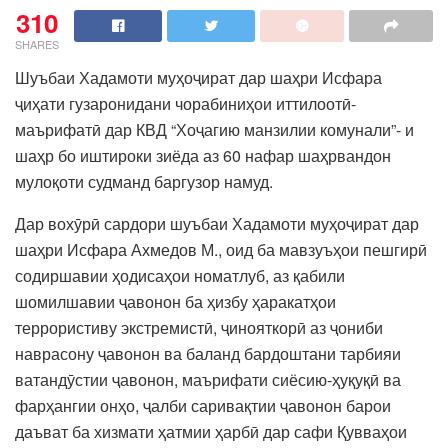
310
SHARES
Шуъбаи Хадамоти муҳоҷират дар шаҳри Исфара
ҷиҳати гузаронидани чорабиниҳои иттилоотӣ-
маърифатӣ дар КВД “Хоҷагию манзилии комунали”- и
шаҳр бо иштироки зиёда аз 60 нафар шаҳрвандон
мулоқоти судманд баргузор намуд.
Дар вохӯрӣ сардори шуъбаи Хадамоти муҳоҷират дар
шаҳри Исфара Ахмедов М., оид ба мавзуъҳои пешгирӣ
содиршавии ҳодисаҳои номатлуб, аз қабили
шомилшавии ҷавонон ба ҳизбу ҳаракатҳои
террористиву экстремистӣ, ҷинояткорӣ аз ҷониби
наврасону ҷавонон ва баланд бардоштани тарбияи
ватандӯстии ҷавонон, маърифати сиёсию-ҳуқуқӣ ва
фарҳангии онҳо, ҷалби саривақтии ҷавонон барои
даъват ба хизмати ҳатмии ҳарбӣ дар сафи Қувваҳои