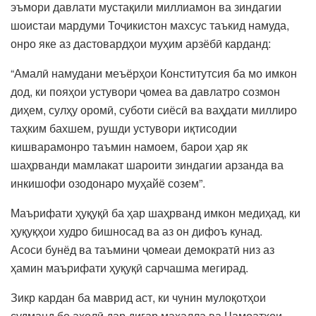
эъмори давлати мустақили миллиамон ва зиндагии
шоистаи мардуми Тоҷикистон махсус таъкид намуда,
онро яке аз дастовардҳои муҳим арзёбӣ карданд:
“Амалӣ намудани меъёрҳои Конститутсия ба мо имкон
дод, ки пояҳои устувори ҷомеа ва давлатро созмон
диҳем, сулҳу оромӣ, суботи сиёсӣ ва ваҳдати миллиро
таҳким бахшем, рушди устувори иқтисодии
кишварамонро таъмин намоем, барои ҳар як
шаҳрванди мамлакат шароити зиндагии арзанда ва
инкишофи озодонаро муҳайё созем”.
Маърифати ҳуқуқӣ ба ҳар шаҳрванд имкон медиҳад, ки
ҳуқуқҳои худро бишносад ва аз он дифоъ кунад.
Асоси бунёд ва таъмини ҷомеаи демократӣ низ аз
ҳамин маърифати ҳуқуқӣ сарчашма мегирад.
Зикр кардан ба маврид аст, ки чунин мулоқотҳои
судманд бо аҳолӣ дар дигар маҳалла ва Ҷамоатҳои