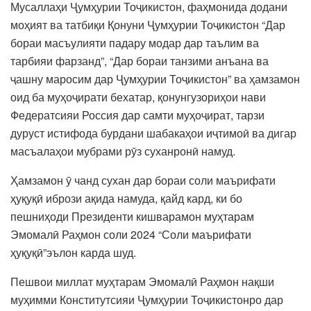
Мусаллаҳи Ҷумҳурии Тоҷикистон, фаҳмонида додани
моҳият ва татбиқи Қонуни Ҷумҳурии Тоҷикистон “Дар
бораи масъулияти падару модар дар таълим ва
тарбияи фарзанд”, “Дар бораи танзими анъана ва
ҷашну маросим дар Ҷумҳурии Тоҷикистон” ва ҳамзамон
оид ба муҳоҷирати бехатар, қонунгузориҳои нави
Федератсияи Россия дар самти муҳоҷират, тарзи
дуруст истифода бурдани шабакаҳои иҷтимоӣ ва дигар
масъалаҳои мубрами рӯз суханронӣ намуд.
Ҳамзамон ӯ чанд сухан дар бораи соли маърифати
ҳуқуқӣ ибрози ақида намуда, қайд кард, ки бо
пешниҳоди Президенти кишварамон муҳтарам
Эмомалӣ Раҳмон соли 2024 “Соли маърифати
ҳуқуқӣ”эълон карда шуд.
Пешвои миллат муҳтарам Эмомалӣ Раҳмон нақши
муҳимми Конститутсияи Ҷумҳурии Тоҷикистонро дар