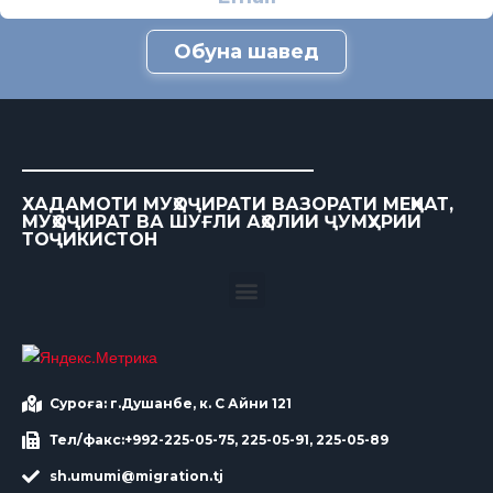
Обуна шавед
ХАДАМОТИ МУҲОҶИРАТИ ВАЗОРАТИ МЕҲНАТ,
МУҲОҶИРАТ ВА ШУҒЛИ АҲОЛИИ ҶУМҲУРИИ
ТОҶИКИСТОН
Суроға: г.Душанбе, к. С Айни 121
Тел/факс:+992-225-05-75, 225-05-91, 225-05-89
sh.umumi@migration.tj