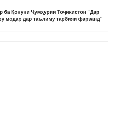
р ба Қонуни Ҷумҳурии Тоҷикистон “Дар
ру модар дар таълиму тарбияи фарзанд”