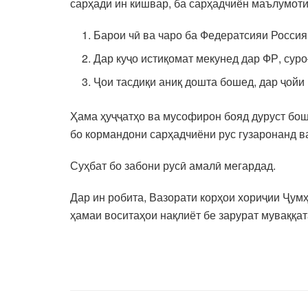
сарҳади ин кишвар, ба сарҳадчиён маълумоти
Барои чӣ ва чаро ба Федератсияи Россия 
Дар куҷо истиқомат мекунед дар ФР, суро
Ҷои тасдиқи аниқ дошта бошед, дар ҷойи 
Ҳама ҳуҷҷатҳо ва мусофирон бояд дуруст бош
бо кормандони сарҳадчиёни рус гузаронанд 
Суҳбат бо забони русӣ амалӣ мегардад.
Дар ин робита, Вазорати корҳои хориҷии Ҷум
ҳамаи воситаҳои нақлиёт бе зарурат муваққа