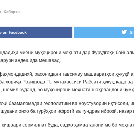
о
,
Хабарҳо
e on Facebook
Sh
ндадиҳӣ миёни муҳоҷирони меҳнатӣ дар Фурудгоҳи байнал
 зарурӣ андешида мешавад.
фаҳмондадиҳӣ, расонидани тавсияву машваратҳои ҳуқуқӣ аз 
 хориҷа Розиқзода П., мутахассиси Раёсати ҳуқуқ, кадр ва
, шомил буданд, бо муҳоҷирони меҳнатӣ-шаҳрвандони ҷумҳ
азъи баамаломадаи геополитикӣ ва ноустувории иқтисодӣ, 
удани онҳо ба гурӯҳҳои ифротӣ ва тундрав иброзӣ, назар 
ия кишвари сермиллат буда, садҳо ҳамватанони мо бо меҳна