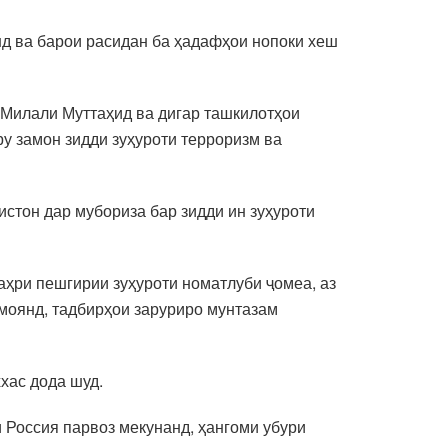
нд ва барои расидан ба ҳадафҳои нопоки хеш
Милали Муттаҳид ва дигар ташкилотҳои
у замон зидди зуҳуроти терроризм ва
истон дар мубориза бар зидди ин зуҳуроти
аҳри пешгирии зуҳуроти номатлуби ҷомеа, аз
амоянд, тадбирҳои заруриро мунтазам
хас дода шуд.
 Россия парвоз мекунанд, ҳангоми убури