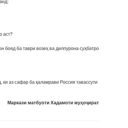
анд:
р аст?
н бояд ба таври возеҳ ва дилпурона суҳбатро
, ки аз сафар ба қаламрави Россия тавассути
Маркази матбуоти Хадамоти муҳоҷират