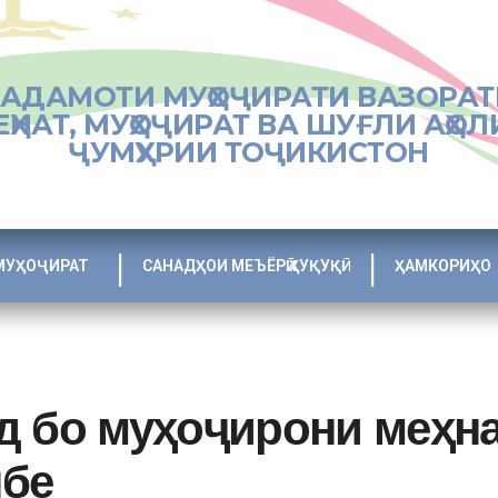
ХАДАМОТИ МУҲОҶИРАТИ ВАЗОРАТ
ЕҲНАТ, МУҲОҶИРАТ ВА ШУҒЛИ АҲОЛ
ҶУМҲУРИИ ТОҶИКИСТОН
МУҲОҶИРАТ
САНАДҲОИ МЕЪЁРӢ ҲУҚУҚӢ
ҲАМКОРИҲО
д бо муҳоҷирони меҳна
нбе