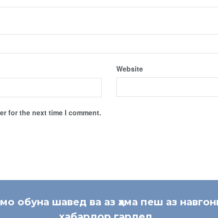
Website
r for the next time I comment.
 мо обуна шавед ва аз ҳама пеш аз навгон
хабардор гардед.