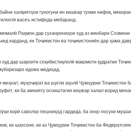
 байни халқиятҳои гуногуни ин кишвар тухми нифоқ, мекора
тилоотӣ васеъ истифода мебаранд.
момалӣ Раҳмон дар суханрониҳои худ аз минбари Созмони 
ид карданд, ки Тоҷикистон ва тоҷикистониён дар ҳама давр
 худ дар шароити соҳибистиқлолӣ мақомоти қудратии Тоҷик
 муборизаро идома медиҳад.
 меҳнат, муҳоҷират ва шуғли аҳолӣ Ҷумҳурии Тоҷикистон б
уруфот, ки ба амнияту осоиштагии кишвар халал ворид мен
рӯҳи корӣ саволҳо пешниҳод гардида, ба онҳо посухи мушах
м, ки шахсоне, ки аз Ҷумҳурии Тоҷикистон ба Федератсияи