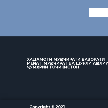
ХАДАМОТИ МУҲОҶИРАТИ ВАЗОРАТИ
МЕҲНАТ, МУҲОҶИРАТ ВА ШУҒЛИ АҲОЛИ
ҶУМҲУРИИ ТОҶИКИСТОН
Copyright © 2021