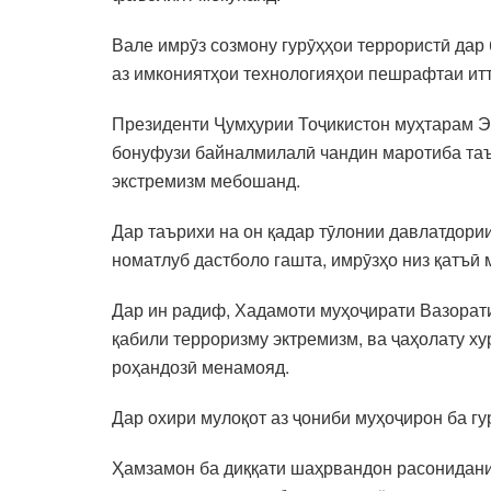
Вале имрӯз созмону гурӯҳҳои террористӣ дар
аз имкониятҳои технологияҳои пешрафтаи ит
Президенти Ҷумҳурии Тоҷикистон муҳтарам Э
бонуфузи байналмилалӣ чандин маротиба таък
экстремизм мебошанд.
Дар таърихи на он қадар тӯлонии давлатдории
номатлуб дастболо гашта, имрӯзҳо низ қатъӣ
Дар ин радиф, Хадамоти муҳоҷирати Вазорати
қабили терроризму эктремизм, ва ҷаҳолату х
роҳандозӣ менамояд.
Дар охири мулоқот аз ҷониби муҳоҷирон ба гу
Ҳамзамон ба диққати шаҳрвандон расонидание