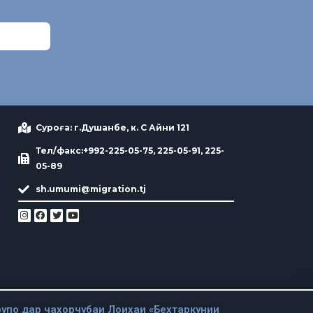
Суроға: г.Душанбе, к. С Айни 121
Тел/факс:+992-225-05-75, 225-05-91, 225-
05-89
sh.umumi@migration.tj
упо дар чахорчубаи Лоихаи «Бехтаркунии