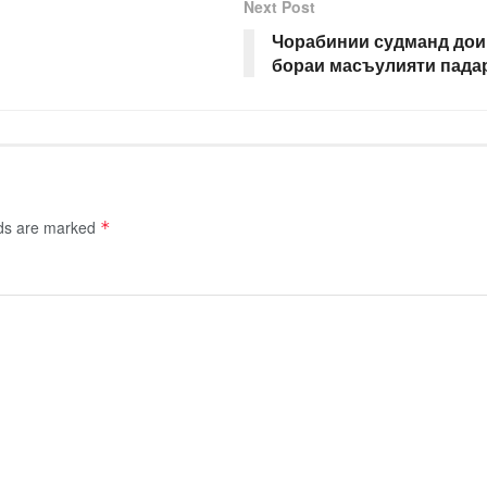
Next Post
Чорабинии судманд дои
бораи масъулияти пада
lds are marked
*