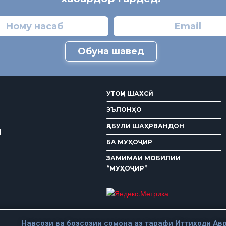
Обуна шавед
УТОҚИ ШАХСӢ
ЭЪЛОНҲО
ҚАБУЛИ ШАҲРВАНДОН
И
БА МУҲОҶИР
ЗАМИМАИ МОБИЛИИ
“МУҲОҶИР”
Навсози ва бозсозии сомона аз тарафи Иттиходи Авр