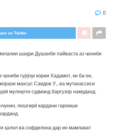
0
are on Twitter
милалии шаҳри Душанбе пайваста аз ҷониби
ҷониби гурӯҳи кории Хадамот, ки ба он,
 корҳои махсус Саидов У., ва мутахассиси
урӣ мулоқоти судманд баргузор намуданд.
инчунин, пешгирӣ кардани гароиши
карданд.
ти ҳалол ва софдилона дар ин мамлакат