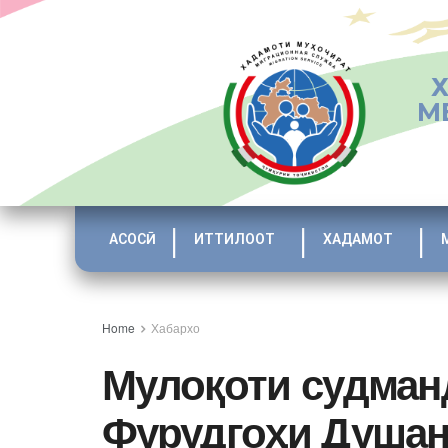
М
АСОСӢ
ИТТИЛООТ
ХАДАМОТ
Home
Хабархо
Мулоқоти судман
Фурудгоҳи Душа