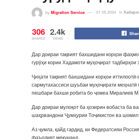
by
Migration Service
01.05.2024
in
Хабарх
306
2.4k
Shar
SHARES
VIEWS
Дар доираи тақвият бахшидани корҳои фаҳмо
гурӯҳи кории Хадамоти муҳоҷират тадбирҳои
Ҷиҳати тақвият бахшидани корҳои иттилоотӣ-
сармутахассиси шуъбаи муҳоҷирати меҳнатӣ ба
пешбари бахши робита бо ҷомеа Миралиев М.
Дар доираи мулоқот ба ҳозирин вобаста ба в
шаҳрвандони Ҷумҳурии Тоҷикистон ва шомил ш
Аз ҷумла, қайд гардид, ки Федератсияи Росс
фаъолият мекунанд.