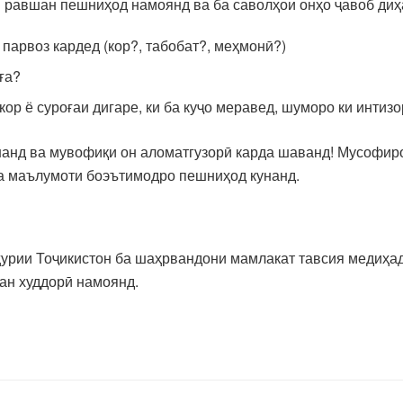
 равшан пешниҳод намоянд ва ба саволҳои онҳо ҷавоб диҳ
парвоз кардед (кор?, табобат?, меҳмонӣ?)
ға?
кор ё суроғаи дигаре, ки ба куҷо меравед, шуморо ки интизо
анд ва мувофиқи он аломатгузорӣ карда шаванд! Мусофиро
ва маълумоти боэътимодро пешниҳод кунанд.
ҳурии Тоҷикистон ба шаҳрвандони мамлакат тавсия медиҳад
тан худдорӣ намоянд.