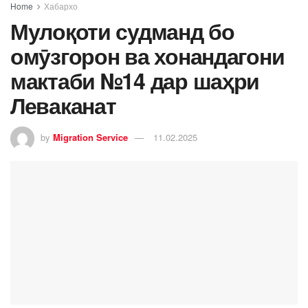
Home
Хабархо
Мулоқоти судманд бо
омӯзгорон ва хонандагони
мактаби №14 дар шаҳри
Леваканат
by
Migration Service
11.02.2025