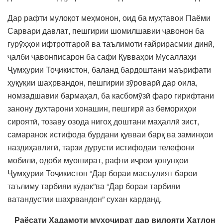
Дар рафти мулоқот меҳмонон, оид ба муҳтавои Паёми
Сарвари давлат, пешгирии шомилшавии ҷавонон ба
гурӯҳҳои ифтротгароӣ ва таълимоти ғайрирасмии динӣ,
ҷалби ҷавонписарон ба сафи Қувваҳои Мусаллаҳи
Ҷумҳурии Тоҷикистон, баланд бардоштани маърифати
ҳуқуқии шаҳрвандон, пешгирии зӯроварӣ дар оила,
номзадшавии бармаҳал, ба касбомӯзӣ фаро гирифтани
занону духтарони хонашин, пешгирӣ аз бемориҳои
сироятӣ, тозаву озода нигоҳ доштани маҳаллӣ зист,
самаранок истифода бурдани қувваи барқ ва заминҳои
наздиҳавлигӣ, тарзи дурусти истифодаи телефони
мобилӣ, одоби муошират, рафти иҷрои қонунҳои
Ҷумҳурии Тоҷикистон “Дар бораи масъулият барои
таълиму тарбияи кӯдак”ва “Дар бораи тарбияи
ватандустии шаҳрвандон” сухан карданд.
Раёсати Хадамоти муҳоҷират дар вилояти Хатлон