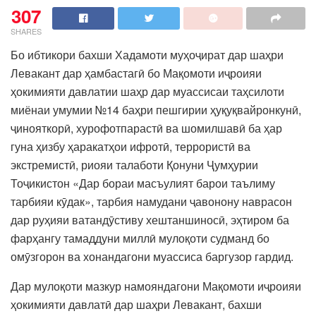
307
SHARES
Бо ибтикори бахши Хадамоти муҳоҷират дар шаҳри
Левакант дар ҳамбастагӣ бо Мақомоти иҷроияи
ҳокимияти давлатии шаҳр дар муассисаи таҳсилоти
миёнаи умумии №14 баҳри пешгирии ҳуқуқвайронкунӣ,
ҷинояткорӣ, хурофотпарастӣ ва шомилшавӣ ба ҳар
гуна ҳизбу ҳаракатҳои ифротӣ, террористӣ ва
экстремистӣ, риояи талаботи Қонуни Ҷумҳурии
Тоҷикистон «Дар бораи масъулият барои таълиму
тарбияи кӯдак», тарбия намудани ҷавонону наврасон
дар руҳияи ватандӯстиву хештаншиносӣ, эҳтиром ба
фарҳангу тамаддуни миллӣ мулоқоти судманд бо
омӯзгорон ва хонандагони муассиса баргузор гардид.
Дар мулоқоти мазкур намояндагони Мақомоти иҷроияи
ҳокимияти давлатӣ дар шаҳри Левакант, бахши