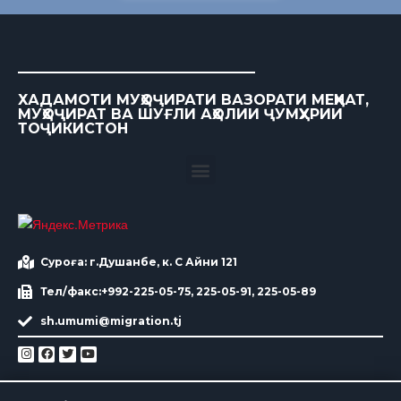
ХАДАМОТИ МУҲОҶИРАТИ ВАЗОРАТИ МЕҲНАТ,
МУҲОҶИРАТ ВА ШУҒЛИ АҲОЛИИ ҶУМҲУРИИ
ТОҶИКИСТОН
Суроға: г.Душанбе, к. С Айни 121
Тел/факс:+992-225-05-75, 225-05-91, 225-05-89
sh.umumi@migration.tj