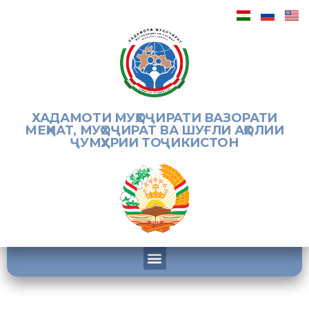
ХАДАМОТИ МУҲОҶИРАТИ ВАЗОРАТИ
МЕҲНАТ, МУҲОҶИРАТ ВА ШУҒЛИ АҲОЛИИ
ҶУМҲУРИИ ТОҶИКИСТОН