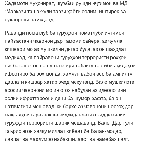
Хадамоти муҳоҷират, шуъбаи рушди иҷтимоӣ ва МД
“Маркази ташаккули тарзи ҳаёти солим” иштирок ва
суханронӣ намуданд.
Раванди номатлуб ба гурӯҳҳои номатлуби иҷтимоӣ
пайвастани ҷавонон дар тамоми сайёра, аз ҷумла
кишвари мо аз мушкилии дигар буда, аз он шаҳодат
медиҳад, ки пайравони гурӯҳҳои террористӣ роҳҳои
нисбатан осон ва пуртаъсири таблиғу тарғиби ақидаҳои
ифротиро ба роҳ монда, ҳамчун вабои аср ба амнияту
давлати кишвар хатар эҷод мекунанд. Вале мушкилоти
асосии ҷавонони мо ин огоҳ набудан аз идеологияи
аслии ифротгароёни динӣ ба шумор рафта, ба он
натиҷагирӣ мешавад, ки бархе аз ҷавонони ноогоҳ дар
мақсадҳои ғаразнок ва зиддидавлатию зиддимилии
гурӯҳҳои террористӣ шарик мешаванд. Вале “Дар тули
таърих ягон халқу миллат хиёнат ба Ватан-модар,
давлат ва мардумро набахшидааст ва намебахшад”.