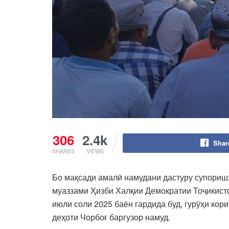
306
2.4k
Shar
SHARES
VIEWS
Бо мақсади амалӣ намудани дастуру супоришҳ
муаззами Ҳизби Халқии Демократии Тоҷикист
июли соли 2025 баён гардида буд, гурӯҳи ко
деҳоти Чорбоғ баргузор намуд.