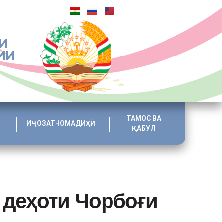
И
ИИ
ТАМОС ВА
ИҶОЗАТНОМАДИҲӢ
ҚАБУЛ
 деҳоти Чорбоғи