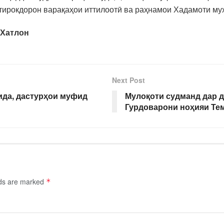
ирокдорон варақаҳои иттилоотӣ ва раҳнамои Хадамоти муҳ
 Хатлон
Next Post
ида, дастурҳои муфид
Мулоқоти судманд дар д
Гурдоварони ноҳияи Те
lds are marked
*