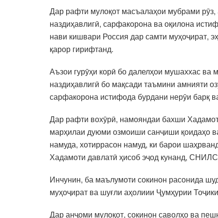
Дар рафти мулоқот масъалаҳои мубрами рӯз,
наздиҳавлигӣ, сарфакорона ва оқилона истиф
нави кишвари Россия дар самти муҳоҷират, 
қарор гирифтанд.
Аъзои гурӯҳи корӣ бо далелҳои мушаххас ва 
наздиҳавлигӣ бо мақсади таъмини амнияти озу
сарфакорона истифода бурдани нерӯи барқ в
Дар рафти вохӯрӣ, намояндаи бахши Хадамоти
марҳилаи дуюми озмоиши санҷиши қоидаҳо ва 
намуда, хотиррасон намуд, ки барои шаҳрван
Хадамоти давлатӣ ҳисоб эҷод кунанд, СНИЛС
Инчунин, ба маълумоти сокинон расонида шуд
муҳоҷират ва шуғли аҳолиии Ҷумҳурии Тоҷики
Дар анҷоми мулоқот, сокинон саволҳо ва пеш