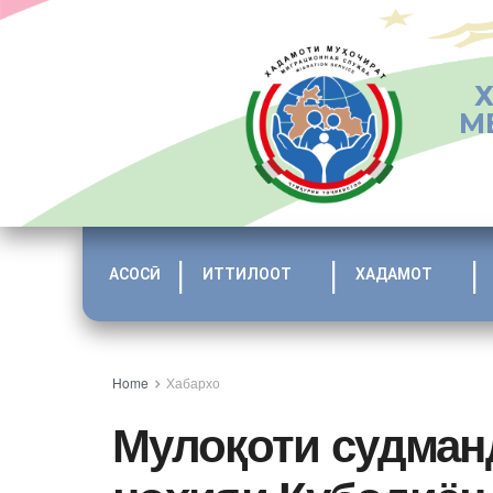
М
АСОСӢ
ИТТИЛООТ
ХАДАМОТ
Home
Хабархо
Мулоқоти судман