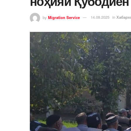
ноҳияи Қубодиён
by
Migration Service
14.08.2025
in
Хабарх