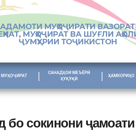
ХАДАМОТИ МУҲОҶИРАТИ ВАЗОРАТ
ЕҲНАТ, МУҲОҶИРАТ ВА ШУҒЛИ АҲОЛ
ҶУМҲУРИИ ТОҶИКИСТОН
САНАДҲОИ МЕЪЁРӢ
МУҲОҶИРАТ
ҲАМКОРИҲО
ҲУҚУҚӢ
д бо сокинони ҷамоати