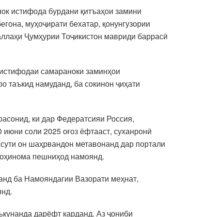
нок истифода бурдани қитъаҳои замини
егона, муҳоҷирати бехатар, қонунгузории
аллаҳи Ҷумҳурии Тоҷикистон мавриди баррасӣ
, истифодаи самараноки заминҳои
ро таъкид намуданд, ба сокинон ҷиҳати
асонид, ки дар Федератсияи Россия,
 июни соли 2025 оғоз ёфтааст, суханронӣ
ассути он шаҳрвандон метавонанд дар портали
гоҳинома пешниҳод намоянд.
нанд ба Намояндагии Вазорати меҳнат,
янд.
ъкунанда дарёфт карданд. Аз ҷониби