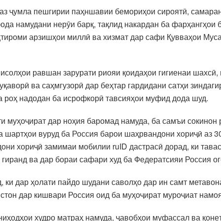
 аз ҷумла пешгирии паҳншавии бемориҳои сироятӣ, самара
ода намудани нерӯи барқ, тақлид накардан ба фарҳангҳои б
эҳтироми арзишҳои миллӣ ва хизмат дар сафи Қувваҳои Мус
мисолҳои равшан зарурати риояи қоидаҳои гигиенаи шахсӣ
қаворӣ ва саҳмгузорӣ дар беҳтар гардидани сатҳи зиндаги
а роҳ надодан ба исрофкорӣ тавсияҳои муфид дода шуд.
 муҳоҷират дар ноҳия баромад намуда, ба самъи сокинон р
шартҳои вуруд ба Россия барои шаҳрвандони хориҷӣ аз 30
дони хориҷӣ замимаи мобилии ruID дастрасӣ дорад, ки тав
 гиранд ва дар бораи сафари худ ба Федератсияи Россия о
, ки дар ҳолати пайдо шудани саволҳо дар ин самт метаво
стон дар кишвари Россия оид ба муҳоҷират муроҷиат намо
ниҳодҳои худро матраҳ намуда, ҷавобҳои муфассал ва қоне