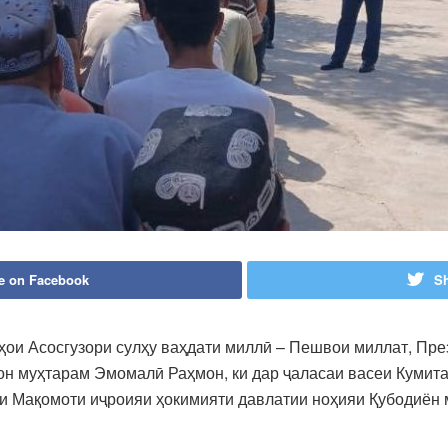
e on Facebook
Sh
ои Асосгузори сулҳу ваҳдати миллӣ – Пешвои миллат, Пре
он муҳтарам Эмомалӣ Раҳмон, ки дар ҷаласаи васеи Кумит
рии Мақомоти иҷроияи ҳокимияти давлатии ноҳияи Қубодиён