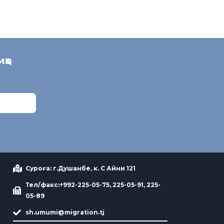
иҳо
Суроға: г.Душанбе, к. С Айни 121
Тел/факс:+992-225-05-75, 225-05-91, 225-
05-89
sh.umumi@migration.tj