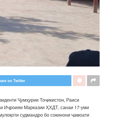
are on Twitter
зиденти Ҷумҳурии Тоҷикистон, Раиси
аи Иҷроияи Марказии ҲХДТ, санаи 17-уми
 мулоқоти судмандро бо сокинони ҷамоати