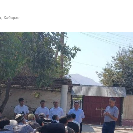
о
,
Хабарҳо