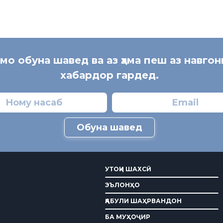
 мо обуна шавед ва аз ҳама пеш аз навгон
хабардор гардед.
Обуна шавед
УТОҚИ ШАХСӢ
ЭЪЛОНҲО
ҚАБУЛИ ШАҲРВАНДОН
БА МУҲОҶИР