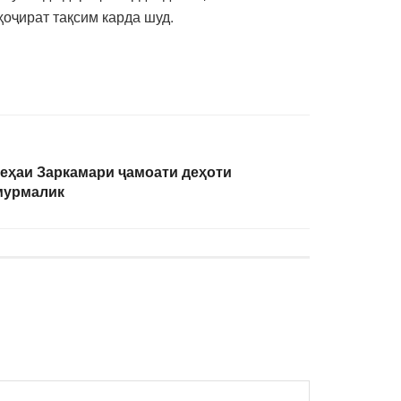
оҷират тақсим карда шуд.
еҳаи Заркамари ҷамоати деҳоти
мурмалик