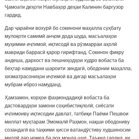
Ҷамоати деҳоти Навбаҳор деҳаи Калинин баргузор
гардид.
Дар ҷараёни вохурӣ бо сокинони маҳалла суҳбату
мулоқоти самимӣ анҷом дода шуда, масъалаҳои
муҳимми иҷтимоӣ, иқтисодӣ ва рӯзмарраи аҳолӣ
мавриди баррасӣ қарор гирифтанд. Сокинон фикру
андеша, дархост ва пешниҳодҳои худро вобаста ба
беҳтар намудани шароити зиндагӣ, ободонии маҳалла,
хизматрасониҳои иҷтимоӣ ва дигар масъалаҳои
мубрам иброз намуданд.
Ҳамзамон, корҳои фаҳмондадиҳӣ вобаста ба
дастовардҳои замони соҳибистиқлолӣ, сиёсати
иҷтимоиву иқтисодии давлат, татбиқи Паёми Пешвои
миллат муҳтарам Эмомалӣ Раҳмон, нақши ободониву
созандагӣ ва таҳкими ҳисси ватандӯстиву худшиносии
миллӣ дар ҷомеа ба роҳ монда шуд. Таъкид гардид, ки