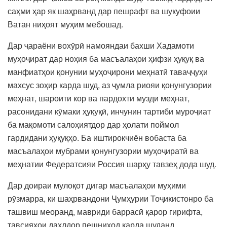
саҳми ҳар як шаҳрванд дар пешрафт ва шукуфоии
Ватан ниҳоят муҳим мебошад.
Дар ҷараёни вохӯрӣ намояндаи бахши Хадамоти
муҳоҷират дар ноҳия ба масъалаҳои ҳифзи ҳуқуқ ва
манфиатҳои қонунии муҳоҷирони меҳнатӣ таваҷҷуҳи
махсус зоҳир карда шуд, аз ҷумла риояи қонунгузории
меҳнат, шароити кор ва пардохти музди меҳнат,
расонидани кӯмаки ҳуқуқӣ, инчунин тартиби муроҷиат
ба мақомоти салоҳиятдор дар ҳолати поймол
гардидани ҳуқуқҳо. Ба иштирокчиён вобаста ба
масъалаҳои мубрами қонунгузории муҳоҷиратӣ ва
меҳнатии Федератсияи Россия шарҳу тавзеҳ дода шуд.
Дар доираи мулоқот дигар масъалаҳои муҳими
рӯзмарра, ки шаҳрвандони Ҷумҳурии Тоҷикистонро ба
ташвиш меоранд, мавриди баррасӣ қарор гирифта,
тавсияҳои дахлдор пешниҳод карда шуданд.