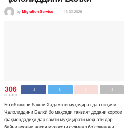
by
Migration Service
13.02.2026
306
SHARES
Бо ибтикори бахши Хадамоти муҳоҷират дар ноҳияи
Ҷалолиддини Балхӣ бо мақсади тақвият додани корҳои
фаҳмондадиҳӣ дар самти муҳоҷирати меҳнатӣ дар
байни аҳолии ноҳия мулоқоти судманд бо сокинони