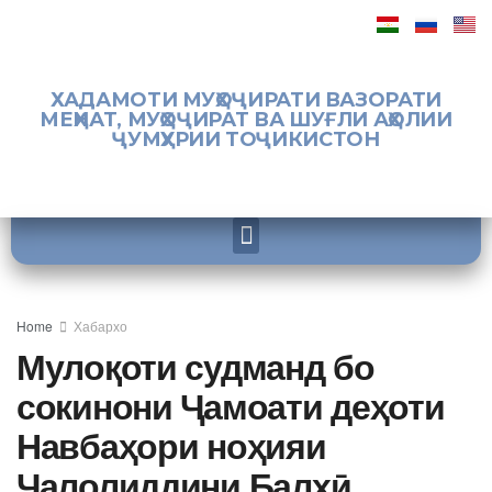
ХАДАМОТИ МУҲОҶИРАТИ ВАЗОРАТИ
МЕҲНАТ, МУҲОҶИРАТ ВА ШУҒЛИ АҲОЛИИ
ҶУМҲУРИИ ТОҶИКИСТОН
Home
Хабархо
Мулоқоти судманд бо
сокинони Ҷамоати деҳоти
Навбаҳори ноҳияи
Ҷалолиддини Балхӣ