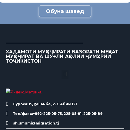
Обуна шавед
ХАДАМОТИ МУҲОҶИРАТИ ВАЗОРАТИ МЕҲНАТ,
МУҲОҶИРАТ ВА ШУҒЛИ АҲОЛИИ ҶУМҲУРИИ
ТОҶИКИСТОН
Суроға: г.Душанбе, к. С Айни 121
Тел/факс:+992-225-05-75, 225-05-91, 225-05-89
sh.umumi@migration.tj