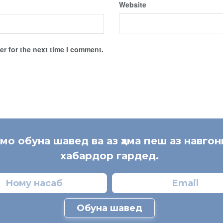
Website
r for the next time I comment.
 мо обуна шавед ва аз ҳама пеш аз навгон
хабардор гардед.
Обуна шавед