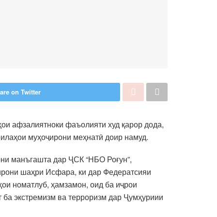
are on Twitter
ои афзалиятноки фаъолияти худ қарор дода,
илаҳои муҳоҷирони меҳнатӣ доир намуд.
ни манъгашта дар ҶСК “НБО Роғун”,
ҷирони шаҳри Исфара, ки дар Федератсияи
ои номатлуб, ҳамзамон, оид ба иҷрои
т ба экстремизм ва терроризм дар Ҷумҳуриии