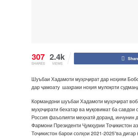
307
2.4k
Shar
SHARES
VIEWS
Шуъбаи Хадамоти муҳоҷират дар ноҳияи Бобо
дар ҷамоату шаҳраки ноҳия мулоқоти судман
Кормандони шуъбаи Хадамоти муҳоҷират воба
муҳоҷирати бехатар ва муқовимат ба савдои 
Россия фаъолияти меҳнатӣ доранд, инчунин д
Фармони Президенти Ҷумҳурии Тоҷикистон аз 
Тоҷикистон барои солҳои 2021-2025”ва дигар