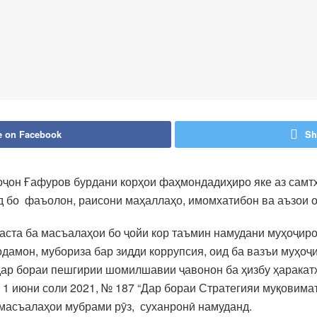
e on Facebook
Sh
ҷон Ғафуров бурдани корҳои фаҳмондадиҳиро яке аз самтҳ
д бо фаъолон, раисони маҳаллаҳо, имомхатибон ва аъзои о
ста ба масъалаҳои бо ҷойи кор таъмин намудани муҳоҷиро
одамон, мубориза бар зидди коррупсия, оид ба вазъи муҳо
ар бораи пешгирии шомилшавии ҷавонон ба ҳизбу ҳаракатҳ
1 июни соли 2021, № 187 “Дар бораи Стратегияи муқовима
 масъалаҳои мубрами рӯз, суханронӣ намуданд.