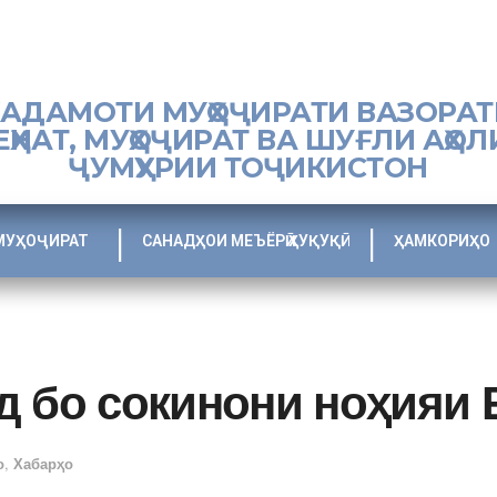
ХАДАМОТИ МУҲОҶИРАТИ ВАЗОРАТ
ЕҲНАТ, МУҲОҶИРАТ ВА ШУҒЛИ АҲОЛ
ҶУМҲУРИИ ТОҶИКИСТОН
МУҲОҶИРАТ
САНАДҲОИ МЕЪЁРӢ ҲУҚУҚӢ
ҲАМКОРИҲО
д бо сокинони ноҳияи
о
,
Хабарҳо