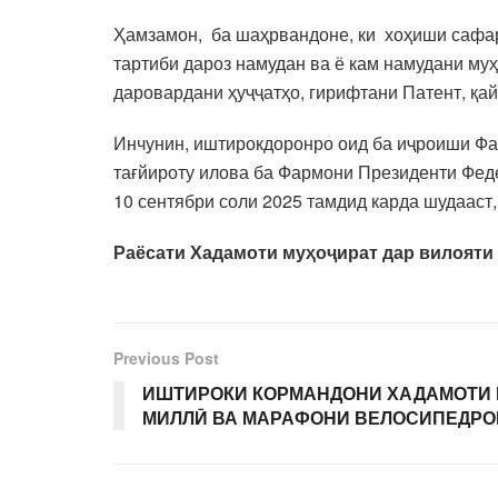
Ҳамзамон, ба шаҳрвандоне, ки хоҳиши сафар
тартиби дароз намудан ва ё кам намудани м
даровардани ҳуҷҷатҳо, гирифтани Патент, қа
Инчунин, иштирокдоронро оид ба иҷроиши Фа
тағйироту илова ба Фармони Президенти Феде
10 сентябри соли 2025 тамдид карда шудааст
Раёсати Хадамоти муҳоҷират дар вилояти
Previous Post
ИШТИРОКИ КОРМАНДОНИ ХАДАМОТИ 
МИЛЛӢ ВА МАРАФОНИ ВЕЛОСИПЕДРО