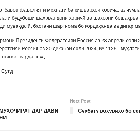
 барои фаъолияти меҳнатӣ ба кишварҳои хориҷа, аз ҷумла
уҳлати будубоши шаҳрвандони хориҷӣ ва шахсони бешаҳрван
йди муваққатӣ, бастани шартнома бо кордиҳанда ва дигар 
рмони Президенти Федератсияи Россия аз 28 апрели соли 
ратсияи Россия аз 30 декабри соли 2024, № 1126”, муҳлат
, шинос карда шуд.
 Суғд
Next Post
МУҲОҶИРАТ ДАР ДАВИ
Суҳбату вохӯриҳо бо с
НӢ