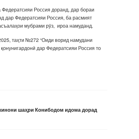
 Федератсияи Россия доранд, дар бораи
д дар Федератсияи Россия, ба расмият
масъалаҳои мубрами рӯз, ироа намуданд.
2025, таҳти №272 “Оиди ворид намудани
и қонунигардонӣ дар Федератсияи Россия то
окинони шаҳри Конибодом идома дорад