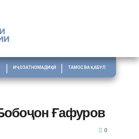
И
ИИ
ИҶОЗАТНОМАДИҲӢ
ТАМОС ВА ҚАБУЛ
 Бобоҷон Ғафуров
0