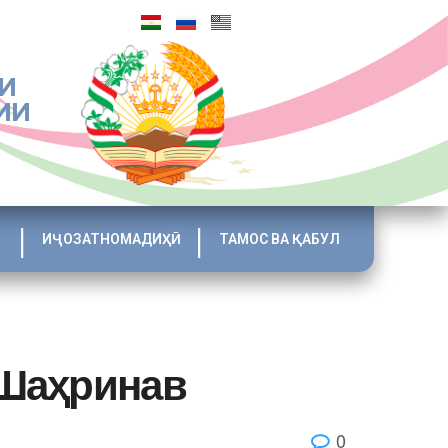
И
ИИ
ИҶОЗАТНОМАДИҲӢ
ТАМОС ВА ҚАБУЛ
 Шаҳринав
0