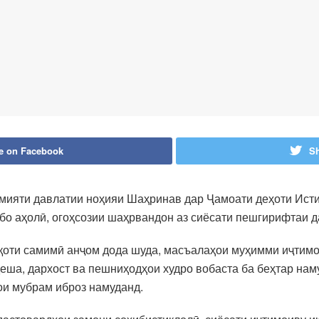
e on Facebook
Sh
мияти давлатии ноҳияи Шаҳринав дар Ҷамоати деҳоти Ист
 бо аҳолӣ, огоҳсозии шаҳрвандон аз сиёсати пешгирифтаи д
қоти самимӣ анҷом дода шуда, масъалаҳои муҳимми иҷтимо
еша, дархост ва пешниҳодҳои худро вобаста ба беҳтар нам
ои мубрам иброз намуданд.