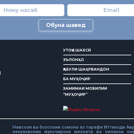
Обуна шавед
УТОҚИ ШАХСӢ
ЭЪЛОНҲО
ҚАБУЛИ ШАҲРВАНДОН
И
БА МУҲОҶИР
ЗАМИМАИ МОБИЛИИ
“МУҲОҶИР”
Навсози ва бозсозии сомона аз тарафи Иттиходи Авр
некуахволии мухочирони мехнати ва оилахои он