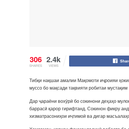
306
2.4k
Shar
SHARES
VIEWS
Тибқи нақшаи амалии Мақомоти иҷроияи ҳоки
муссо бо мақсади тақвияти робитаи мустақим
Дар ҷараёни вохӯрӣ бо сокинони деҳаҳо муло
баррасӣ қарор гирифтанд. Сокинон фикру анд
хизматрасониҳои иҷтимоӣ ва дигар масъалаҳ