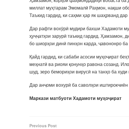
Ҳамзамон, корҳои фаҳмондадиҳӣ вобаста ба 
миллат муҳтарам Эмомалӣ Раҳмон, нақши обод
Таъкид гардид, ки саҳми ҳар як шаҳрванд да
Дар рафти вохӯрӣ мудири бахши Хадамоти муҳ
ҳуҷҷатҳои зарурӣ таъкид гардид. Ҳамзамон, 
бо шиорҳои динӣ пинҳон карда, ҷавононро ба
Қайд гардид, ки сабаби асосии муҳоҷират бе
меҳнатӣ ва риояи қонунҳо равона созанд. Ил
шуд, зеро бемориҳои вирусӣ на танҳо ба худи
Дар анҷоми вохурӣ ба саволҳои иштирокчиён
Маркази матбуоти Хадамоти муҳоҷират
Previous Post