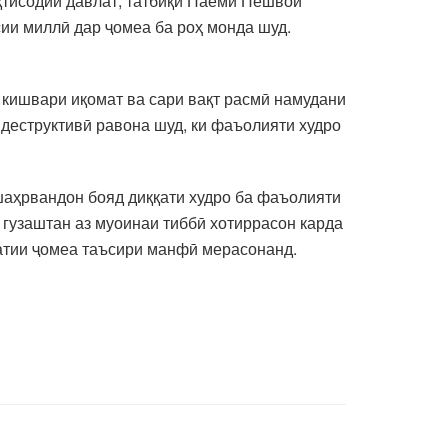
қтисодии давлат, татбиқи Паёми Пешвои
ии миллӣ дар ҷомеа ба роҳ монда шуд.
 кишвари иқомат ва сари вақт расмӣ намудани
 деструктивӣ равона шуд, ки фаъолияти худро
 шаҳрвандон бояд диққати худро ба фаъолияти
 гузаштан аз муоинаи тиббӣ хотиррасон карда
оматии ҷомеа таъсири манфӣ мерасонанд.