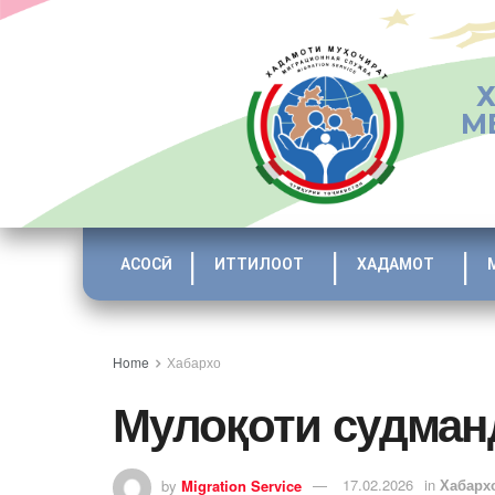
М
АСОСӢ
ИТТИЛООТ
ХАДАМОТ
Home
Хабархо
Мулоқоти судман
by
Migration Service
17.02.2026
in
Хабарх