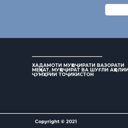
ХАДАМОТИ МУҲОҶИРАТИ ВАЗОРАТИ
МЕҲНАТ, МУҲОҶИРАТ ВА ШУҒЛИ АҲОЛИ
ҶУМҲУРИИ ТОҶИКИСТОН
Copyright © 2021