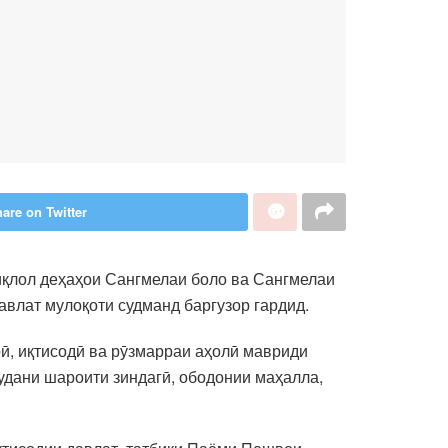
are on Twitter
иқлол деҳаҳои Сангмелаи боло ва Сангмелаи
авлат мулоқоти судманд баргузор гардид.
ӣ, иқтисодӣ ва рӯзмарраи аҳолӣ мавриди
удани шароити зиндагӣ, ободонии маҳалла,