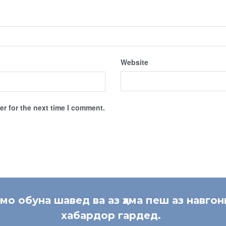
Website
r for the next time I comment.
 мо обуна шавед ва аз ҳама пеш аз навгон
хабардор гардед.