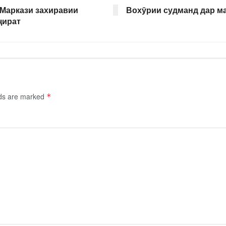
Маркази захиравии
Вохӯрии судманд дар м
ҷират
lds are marked
*