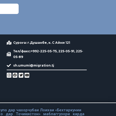
Суроға: г.Душанбе, к. С Айни 121
Тел/факс:+992-225-05-75, 225-05-91, 225-
05-89
sh.umumi@migration.tj
упо дар чахорчубаи Лоихаи «Бехтаркунии
хо дар Точикистон» маблаггузори карда