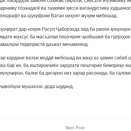
дастовардҳои замони соҳибистиқлолӣ, сиёсати иҷтимоиву и
ониву созандагӣ ва таҳкими ҳисси ватандӯстиву худшинос
р пешрафт ва шукуфоии Ватан ниҳоят муҳим мебошад.
оҷират дар ноҳия Расул Ҷаборзода оид ба риояи қонунҳои
диққати махсус ба масъалаи пешгирии ҷалбшавӣ ба гурӯҳҳои
 амалҳои террористӣ даъват менамоянд.
ҳтар кардани вазъи моддӣ мебошад ва маҳз аз ҳамин сабаб
ова бар ин, ба иштирокчиён зарурати пешгирии бемориҳо ва
 муҳоҷирон, балки ба дигарон низ зарар расонида, ба сал
 ҷавобҳои мушаххас дода шуданд.
Next Post