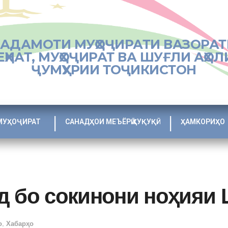
ХАДАМОТИ МУҲОҶИРАТИ ВАЗОРАТ
ЕҲНАТ, МУҲОҶИРАТ ВА ШУҒЛИ АҲОЛ
ҶУМҲУРИИ ТОҶИКИСТОН
МУҲОҶИРАТ
САНАДҲОИ МЕЪЁРӢ ҲУҚУҚӢ
ҲАМКОРИҲО
д бо сокинони ноҳияи
о
,
Хабарҳо