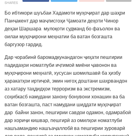
SHARES
Бо ибтикори шуъбаи Хадамоти муҳоҷират дар шаҳри
Панҷакент дар маҷлисгоҳи Ҷамоати деҳоти Чинор
деҳаи Шаршара мулоқоти судманд бо фаъолон ва
оилаи муҳоҷирони меҳнатии ба ватан бозгашта
баргузор гардид.
Дар чорабинӣ баромадкунандагон ҷиҳати пешгирии
падидаҳои номатлуби иҷтимоӣ миёни ҷавонон ва
муҳоҷирони меҳнатӣ, хусусан шомилшавӣ ба ҳизбу
ҳаракатҳои иртиҷоӣ, эмин нигоҳ доштани шаҳрвандон
аз хатару таҳдидҳои терроризм ва экстремизм,
соҳибкасб намудани занону бонувони хонашин ва ба
ватан бозгашта, паст намудани шиддати муҳоҷират
дар байни занон, пешгирии савдои одамон, одамрабоӣ
дар хориҷи кишвар, пешгирӣ аз омилҳои номатлуби
нашъамандию нашъаҷаллобӣ ва пешгирии зуроварӣ
дар оила, пешгирӣ аз омилҳои номатлуби коррупсионӣ