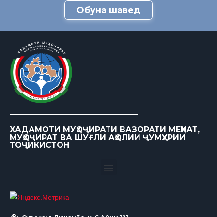
Обуна шавед
ХАДАМОТИ МУҲОҶИРАТИ ВАЗОРАТИ МЕҲНАТ,
МУҲОҶИРАТ ВА ШУҒЛИ АҲОЛИИ ҶУМҲУРИИ
ТОҶИКИСТОН