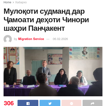
Home
Хабархо
Мулоқоти судманд дар
Ҷамоати деҳоти Чинори
шаҳри Панҷакент
by
Migration Service
06.02.2026
306