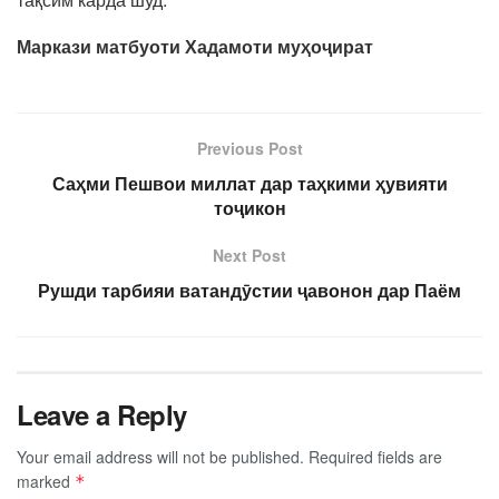
Маркази матбуоти
Хадамоти му
ҳ
о
ҷ
ират
Previous Post
Саҳми Пешвои миллат дар таҳкими ҳувияти
тоҷикон
Next Post
Рушди тарбияи ватандӯстии ҷавонон дар Паём
Leave a Reply
Your email address will not be published.
Required fields are
marked
*