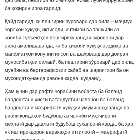
ба ҳозирин ироа гардид.
Қайд гардид, ки пешгирии зӯроварӣ дар оила – маҷмӯи
чораҳои ҳуқуқӣ, иқтисодӣ, иҷтимоӣ ва ташкилӣ аз
ҷониби субъектҳои пешгирикунандаи зӯроварӣ дар
оила амалишаванда, ки ба ҳимояи ҳуқуқу озодиҳо ва
манфиатҳои қонунии инсон ва шаҳрванд дар доираи
муносибатҳои оилавӣ, ба пешгирии зӯроварӣ дар оила,
муайян ва бартарафсозии сабаб ва шароитҳои ба он
мусоидаткунанда равона карда шудаанд.
Ҳамчунин дар рафти чорабинӣ вобаста ба баланд
бардоштани ҳисси ватандӯстии ҷавонон ва баланд
бардоштани маърифати ҳуқуқии умумишаҳрвандӣ ва
риояи қоидаҳои будубош аз ҷониби муҳоҷирони
меҳнатӣ дар давлати будубош суханронӣ карда, ба ҳар
як иштирокдорон варақаҳои иттилоотӣ – маърифатӣ
тақсим карда шуд.