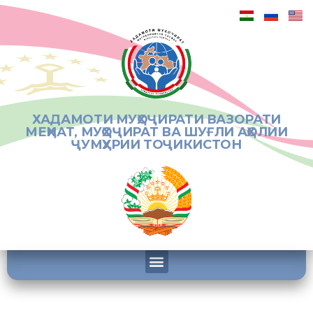
ХАДАМОТИ МУҲОҶИРАТИ ВАЗОРАТИ
МЕҲНАТ, МУҲОҶИРАТ ВА ШУҒЛИ АҲОЛИИ
ҶУМҲУРИИ ТОҶИКИСТОН