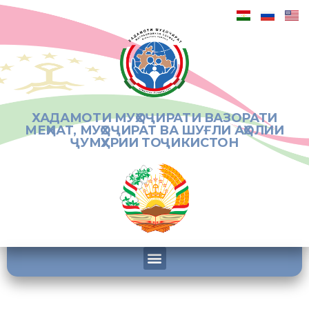
ХАДАМОТИ МУҲОҶИРАТИ ВАЗОРАТИ
МЕҲНАТ, МУҲОҶИРАТ ВА ШУҒЛИ АҲОЛИИ
ҶУМҲУРИИ ТОҶИКИСТОН