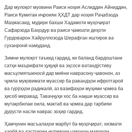
Дар мулоқот муовини Раиси ноҳия Аслиддин Айниддин,
Раиси Кумитаи иҷроияи ҲХДТ дар ноҳия Раҷабзода
Маҳмасаид, мудири бахши Хадамоти муҳоҷират
Сафарзода Баҳодур ва раиси ҷамоати деҳоти
Гурдоварон Хайруллозода Шерафган иштирок ва
суханронӣ намуданд.
Зимни мулоқот таъкид гардид, ки баланд бардоштани
сатҳи маърифати ҳуқуқӣ ва эҳсоси ватандӯстиву
масъулиятшиносӣ дар миёни наврасону ҷавонон, аз
ҷумла муқовимати муассир ба равандҳои ифротгароӣ
ва гурӯҳҳои радикалӣ, аз вазифаҳои муҳими ҷомеа ба
ҳисоб меравад. Таваҷҷуҳи хос ба нақши муассир ва
мутақобилаи оила, мактаб ва ҷомеа дар тарбияи
дурусти насли наврас зоҳир гардид.
Ҳамчунин масъалаҳои марбут ба муҳоҷират, хизмати
ҳарбӣ ва дастгирии иҷтимоии ҷавонон мавриди