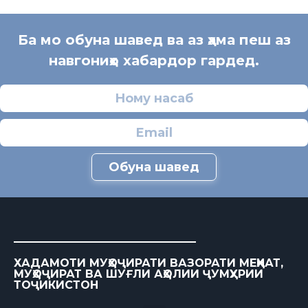
Ба мо обуна шавед ва аз ҳама пеш аз
навгониҳо хабардор гардед.
Обуна шавед
ХАДАМОТИ МУҲОҶИРАТИ ВАЗОРАТИ МЕҲНАТ,
МУҲОҶИРАТ ВА ШУҒЛИ АҲОЛИИ ҶУМҲУРИИ
ТОҶИКИСТОН