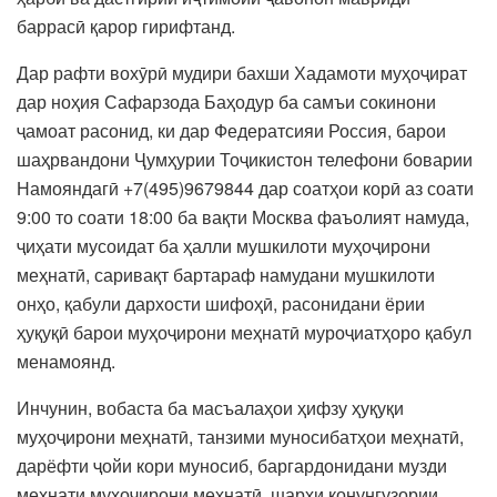
баррасӣ қарор гирифтанд.
Дар рафти вохӯрӣ мудири бахши Хадамоти муҳоҷират
дар ноҳия Сафарзода Баҳодур ба самъи сокинони
ҷамоат расонид, ки дар Федератсияи Россия, барои
шаҳрвандони Ҷумҳурии Тоҷикистон телефони боварии
Намояндагӣ +7(495)9679844 дар соатҳои корӣ аз соати
9:00 то соати 18:00 ба вақти Москва фаъолият намуда,
ҷиҳати мусоидат ба ҳалли мушкилоти муҳоҷирони
меҳнатӣ, саривақт бартараф намудани мушкилоти
онҳо, қабули дархости шифоҳӣ, расонидани ёрии
ҳуқуқӣ барои муҳоҷирони меҳнатӣ муроҷиатҳоро қабул
менамоянд.
Инчунин, вобаста ба масъалаҳои ҳифзу ҳуқуқи
муҳоҷирони меҳнатӣ, танзими муносибатҳои меҳнатӣ,
дарёфти ҷойи кори муносиб, баргардонидани музди
меҳнати муҳоҷирони меҳнатӣ, шарҳи қонунгузории