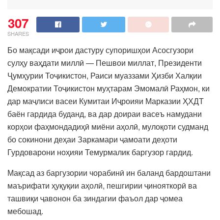
307
SHARES
Бо мақсади иҷрои дастуру супоришҳои Асосгузори
сулҳу ваҳдати миллӣ — Пешвои миллат, Президенти
Ҷумҳурии Тоҷикистон, Раиси муаззами Ҳизби Халқии
Демократии Тоҷикистон муҳтарам Эмомалӣ Раҳмон, ки
дар маҷлиси васеи Кумитаи Иҷроияи Марказии ҲХДТ
баён гардида буданд, ва дар доираи васеъ намудани
корҳои фаҳмондадиҳӣ миёни аҳолӣ, мулоқоти судманд
бо сокинони деҳаи Заркамари ҷамоати деҳоти
Гурдоварони ноҳияи Темурмалик баргузор гардид.
Мақсад аз баргузории чорабинӣ ин баланд бардоштани
маърифати ҳуқуқии аҳолӣ, пешгирии ҷинояткорӣ ва
ташвиқи ҷавонон ба зиндагии фаъол дар ҷомеа
мебошад.