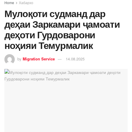
Home
Хабархо
Мулоқоти судманд дар
деҳаи Заркамари ҷамоати
деҳоти Гурдоварони
ноҳияи Темурмалик
by
Migration Service
14.08.2025