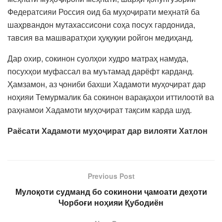
Федератсияи Россия оид ба муҳоҷирати меҳнатӣ ба
шаҳрвандон мутахассисони соҳа посух гардонида,
тавсия ва машваратҳои ҳуқуқии ройгон медиҳанд.
Дар охир, сокинон суолҳои худро матраҳ намуда,
посухҳои муфассал ва муътамад дарёфт карданд.
Ҳамзамон, аз ҷониби бахши Хадамоти муҳоҷират дар
ноҳияи Темурмалик ба сокинон варақаҳои иттилоотӣ ва
раҳнамои Хадамоти муҳоҷират тақсим карда шуд.
Раёсати Хадамоти муҳоҷират дар вилояти Хатлон
Previous Post
Мулоқоти судманд бо сокинони ҷамоати деҳоти
Чорбоғи ноҳияи Қубодиён