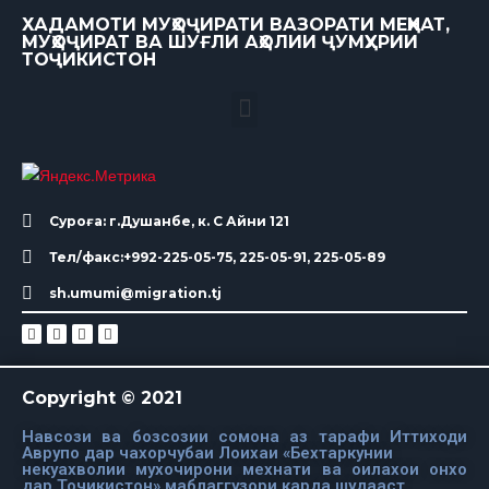
ХАДАМОТИ МУҲОҶИРАТИ ВАЗОРАТИ МЕҲНАТ,
МУҲОҶИРАТ ВА ШУҒЛИ АҲОЛИИ ҶУМҲУРИИ
ТОҶИКИСТОН
Суроға: г.Душанбе, к. С Айни 121
Тел/факс:+992-225-05-75, 225-05-91, 225-05-89
sh.umumi@migration.tj
Copyright © 2021
Навсози ва бозсозии сомона аз тарафи Иттиходи
Аврупо дар чахорчубаи Лоихаи «Бехтаркунии
некуахволии мухочирони мехнати ва оилахои онхо
дар Точикистон» маблаггузори карда шудааст.