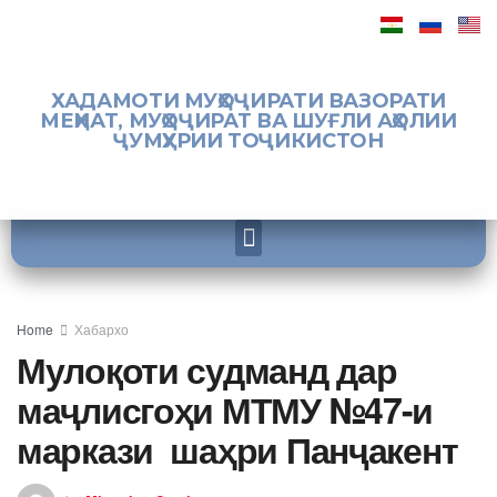
ХАДАМОТИ МУҲОҶИРАТИ ВАЗОРАТИ
МЕҲНАТ, МУҲОҶИРАТ ВА ШУҒЛИ АҲОЛИИ
ҶУМҲУРИИ ТОҶИКИСТОН
Home
Хабархо
Мулоқоти судманд дар
маҷлисгоҳи МТМУ №47-и
маркази шаҳри Панҷакент