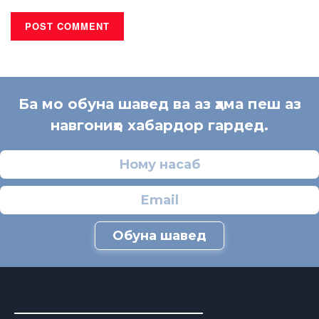
Ба мо обуна шавед ва аз ҳама пеш аз
навгониҳо хабардор гардед.
Обуна шавед