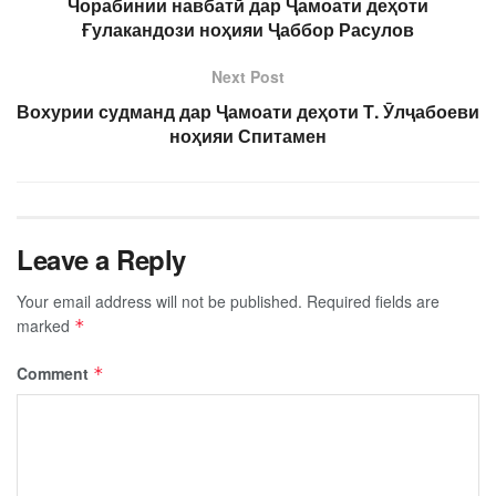
Чорабинии навбатӣ дар Ҷамоати деҳоти
Ғулакандози ноҳияи Ҷаббор Расулов
Next Post
Вохурии судманд дар Ҷамоати деҳоти Т. Ӯлҷабоеви
ноҳияи Спитамен
Leave a Reply
Your email address will not be published.
Required fields are
marked
*
Comment
*