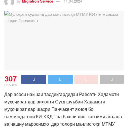
by
Migration Service
11.04.2024
307
SHARES
Дар асоси нақшаи тасдиқгардидаи Раёсати Хадамоти
муҳоҷират дар вилояти Суғд шуъбаи Хадамоти
муҳоҷират дар шаҳри Панҷакент якҷоя бо
намояндагони КИ ҲХДТ ва бахши дин, танзими анъана
ва ҷашну маросимҳо дар толори маҷлисгоҳи МТМУ