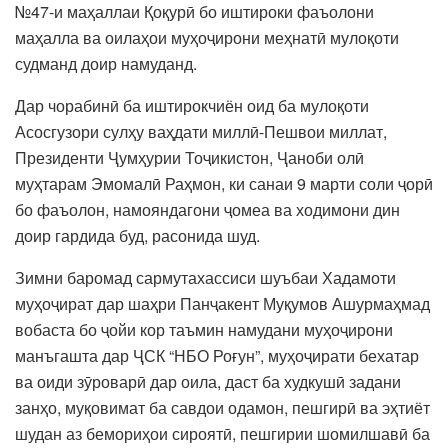
№47-и маҳаллаи Қоқурӣ бо иштироки фаъолони
маҳалла ва оилаҳои муҳоҷирони меҳнатӣ мулоқоти
судманд доир намуданд.
Дар чорабинӣ ба иштирокчиён оид ба мулоқоти
Асосгузори сулҳу ваҳдати миллӣ-Пешвои миллат,
Президенти Ҷумҳурии Тоҷикистон, Ҷаноби олӣ
муҳтарам Эмомалӣ Раҳмон, ки санаи 9 марти соли ҷорӣ
бо фаъолон, намояндагони ҷомеа ва ходимони дин
доир гардида буд, расонида шуд.
Зимни баромад сармутахассиси шуъбаи Хадамоти
муҳоҷират дар шаҳри Панҷакент Муқумов Ашурмаҳмад
вобаста бо ҷойи кор таъмин намудани муҳоҷирони
манъгашта дар ҶСК “НБО Роғун”, муҳоҷирати бехатар
ва оиди зӯроварӣ дар оила, даст ба худкушӣ задани
занҳо, муқовимат ба савдои одамон, пешгирӣ ва эҳтиёт
шудан аз бемориҳои сироятӣ, пешгирии шомилшавӣ ба