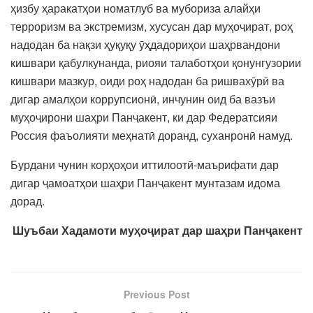
ҳизбу ҳаракатҳои номатлуб ва мубориза алайҳи
терроризм ва экстремизм, хусусан дар муҳоҷират, роҳ
надодан ба нақзи ҳуқуқу ӯҳдадориҳои шаҳрвандони
кишвари қабулкунанда, риояи талаботҳои қонунгузории
кишвари мазкур, оиди роҳ надодан ба ришвахӯрӣ ва
дигар амалҳои коррупсионӣ, инчунин оид ба вазъи
муҳоҷирони шаҳри Панҷакент, ки дар Федератсияи
Россия фаъолияти меҳнатӣ доранд, суханронӣ намуд.
Бурдани чунин корҳоҳои иттилоотӣ-маърифати дар
дигар ҷамоатҳои шаҳри Панҷакент мунтазам идома
дорад.
Шуъбаи Хадамоти муҳоҷират дар шаҳри Панҷакент
Previous Post