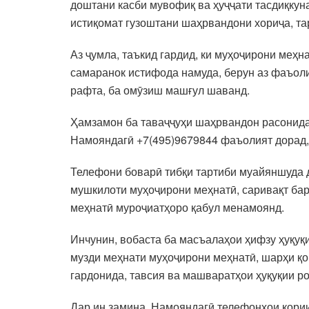
доштани касби мувофиқ ва ҳуҷҷати тасдиқкуна
истиқомат гузоштани шаҳрвандони хориҷа, та
Аз ҷумла, таъкид гардид, ки муҳоҷирони меҳн
самаранок истифода намуда, берун аз фаъоли
рафта, ба омӯзиш машғул шаванд.
Ҳамзамон ба таваҷҷуҳи шаҳрвандон расонида
Намояндагӣ +7(495)9679844 фаъолият дорад,
Телефони боварӣ тибқи тартиби муайяншуда да
мушкилоти муҳоҷирони меҳнатӣ, саривақт ба
меҳнатӣ муроҷиатҳоро қабул менамоянд.
Инчунин, вобаста ба масъалаҳои ҳифзу ҳуқуқ
музди меҳнати муҳоҷирони меҳнатӣ, шарҳи қо
гардонида, тавсия ва машваратҳои ҳуқуқии р
Дар ин замина, Намояндагӣ телефонҳои кори