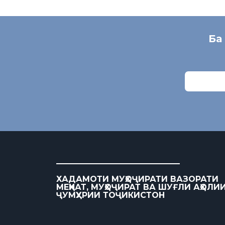
Ба
ХАДАМОТИ МУҲОҶИРАТИ ВАЗОРАТИ
МЕҲНАТ, МУҲОҶИРАТ ВА ШУҒЛИ АҲОЛИ
ҶУМҲУРИИ ТОҶИКИСТОН