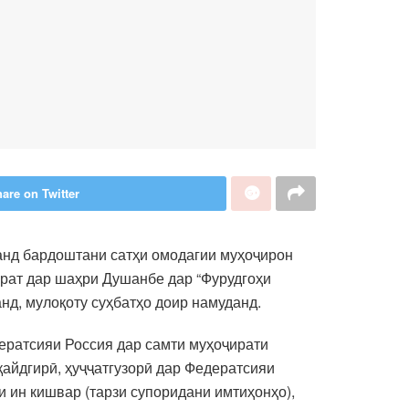
are on Twitter
анд бардоштани сатҳи омодагии муҳоҷирон
рат дар шаҳри Душанбе дар “Фурудгоҳи
д, мулоқоту суҳбатҳо доир намуданд.
дератсияи Россия дар самти муҳоҷирати
айдгирӣ, ҳуҷҷатгузорӣ дар Федератсияи
и ин кишвар (тарзи супоридани имтиҳонҳо),