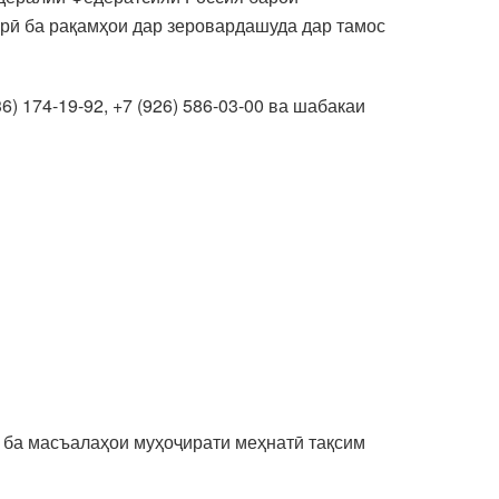
рӣ ба рақамҳои дар зеровардашуда дар тамос
36) 174-19-92, +7 (926) 586-03-00 ва шабакаи
а ба масъалаҳои муҳоҷирати меҳнатӣ тақсим