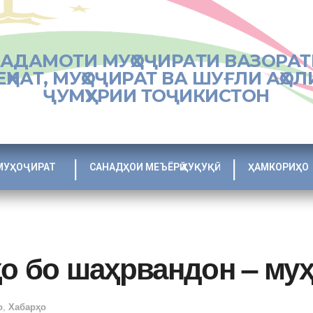
ХАДАМОТИ МУҲОҶИРАТИ ВАЗОРАТ
ЕҲНАТ, МУҲОҶИРАТ ВА ШУҒЛИ АҲОЛ
ҶУМҲУРИИ ТОҶИКИСТОН
МУҲОҶИРАТ
САНАДҲОИ МЕЪЁРӢ ҲУҚУҚӢ
ҲАМКОРИҲО
ҳо бо шаҳрвандон – му
о
,
Хабарҳо