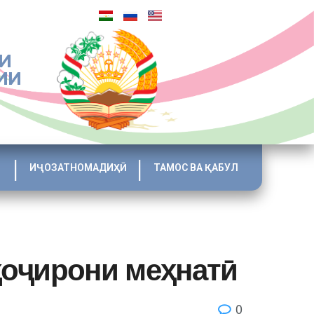
И
ИИ
ИҶОЗАТНОМАДИҲӢ
ТАМОС ВА ҚАБУЛ
ҳоҷирони меҳнатӣ
0