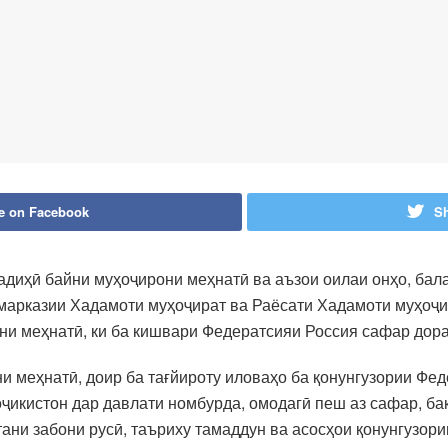
e on Facebook
Sh
адиҳӣ байни муҳоҷирони меҳнатӣ ва аъзои оилаи онҳо, бал
 марказии Хадамоти муҳоҷират ва Раёсати Хадамоти муҳоҷи
и меҳнатӣ, ки ба кишвари Федератсияи Россия сафар доран
и меҳнатӣ, доир ба тағйироту иловаҳо ба қонунгузории Фе
икистон дар давлати номбурда, омодагӣ пеш аз сафар, бақ
ни забони русӣ, таъриху тамаддун ва асосҳои қонунгузори