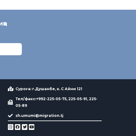
иҳо
Суроға: г.Душанбе, к. С Айни 121
Тел/факс:+992-225-05-75, 225-05-91, 225-
05-89
sh.umumi@migration.tj