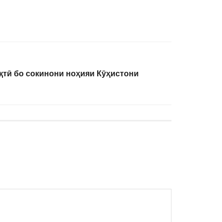
қтӣ бо сокинони ноҳияи Кӯҳистони