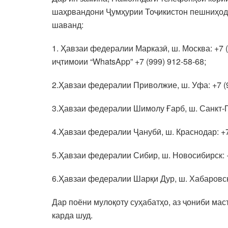
шаҳрвандони Ҷумҳурии Тоҷикистон пешниҳод 
шаванд:
1. Ҳавзаи федералии Марказӣ, ш. Москва: +7 (9
иҷтимоии “WhatsApp” +7 (999) 912-58-68;
2.Ҳавзаи федералии Приволжие, ш. Уфа: +7 (9
3.Ҳавзаи федералии Шимолу Ғарб, ш. Санкт-Пе
4.Ҳавзаи федералии Ҷанубӣ, ш. Краснодар: +7 
5.Ҳавзаи федералии Сибир, ш. Новосибирск: +
6.Ҳавзаи федералии Шарқи Дур, ш. Хабаровск:
Дар поёни мулоқоту суҳабатҳо, аз ҷониби ма
карда шуд.