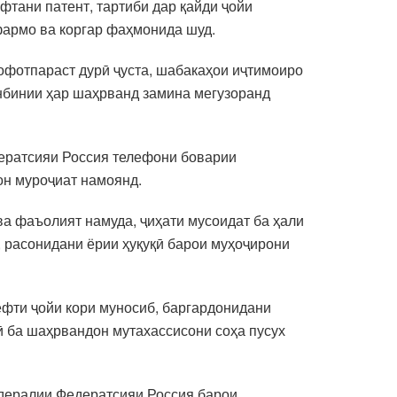
фтани патент, тартиби дар қайди ҷойи
фармо ва коргар фаҳмонида шуд.
урофотпараст дурӣ ҷуста, шабакаҳои иҷтимоиро
онбинии ҳар шаҳрванд замина мегузоранд
ератсияи Россия телефони боварии
он муроҷиат намоянд.
ква фаъолият намуда, ҷиҳати мусоидат ба ҳали
 расонидани ёрии ҳуқуқӣ барои муҳоҷирони
ёфти ҷойи кори муносиб, баргардонидани
ӣ ба шаҳрвандон мутахассисони соҳа пусух
едералии Федератсияи Россия барои