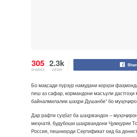
305
2.3k
Shar
SHARES
VIEWS
Бо мақсади пурзур намудани корҳои фаҳмонд
пеш аз сафар, кормандони масъули дастгоҳи
байналмилалии шаҳри Душанбе” бо муҳоҷирон
Дар рафти суҳбат ба шаҳрвандон – муҳоҷирон
меҳнатӣ, будубоши шаҳрвандони Ҷумҳурии Тоҷ
Россия, пешниҳоди Сертификат оид ба дониста