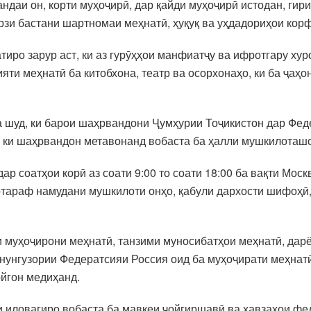
ндаи он, корти муҳоҷирӣ, дар қайди муҳоҷирӣ истодан, гири
рзи бастани шартномаи меҳнатӣ, ҳуқуқ ва уҳдадориҳои кор
атиро зарур аст, ки аз гурӯҳҳои манфиатҷу ва ифротгару х
яти меҳнатӣ ба китобхона, театр ва осорхонаҳо, ки ба ҷаҳ
 шуд, ки барои шаҳрвандони Ҷумҳурии Тоҷикистон дар Фед
 ки шаҳрвандон метавонанд вобаста ба ҳалли мушкилоташ
р соатҳои корӣ аз соати 9:00 то соати 18:00 ба вақти Мос
ртараф намудани мушкилоти онҳо, қабули дархости шифоҳӣ,
и муҳоҷирони меҳнатӣ, танзими муносибатҳои меҳнатӣ, дар
нунгузории Федератсияи Россия оид ба муҳоҷирати меҳнат
ойгон медиҳанд.
и иловагиро вобаста ба мавқеи ҷойгиршавӣ ва ҳавзаҳои ф