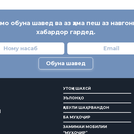
 мо обуна шавед ва аз ҳама пеш аз навгон
хабардор гардед.
Обуна шавед
УТОҚИ ШАХСӢ
ЭЪЛОНҲО
ҚАБУЛИ ШАҲРВАНДОН
И
БА МУҲОҶИР
ЗАМИМАИ МОБИЛИИ
“МУҲОҶИР”