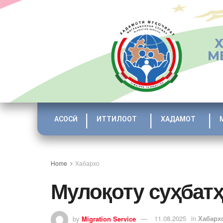
М
АСОСӢ
ИТТИЛООТ
ХАДАМОТ
Home
Хабархо
Мулоқоту суҳбат
by
Migration Service
11.08.2025
in
Хабарх