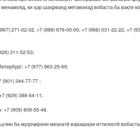
менамояд, ки ҳар шаҳрванд метавонад вобаста ба вақти ко
67) 271-02-02, +7 (988) 676-00-00, +7 (966) 031-22-22, +7 (9
26) 311-52-53;
тербург: +7 (977) 963-25-69;
(901) 344-77-77 ;
7 (929) 388-54-11;
 +7 (909) 809-55-48.
съулин ба муҳоҷирони меҳнатӣ варақаҳои иттилоотӣ вобаст