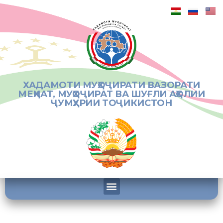
ХАДАМОТИ МУҲОҶИРАТИ ВАЗОРАТИ
МЕҲНАТ, МУҲОҶИРАТ ВА ШУҒЛИ АҲОЛИИ
ҶУМҲУРИИ ТОҶИКИСТОН