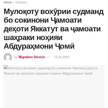
Home
Хабархо
Мулоқоту вохӯрии судманд
бо сокинони Ҷамоати
деҳоти Яккатут ва ҷамоати
шаҳраки ноҳияи
Абдураҳмони Ҷомӣ
by
Migration Service
19.02.2025