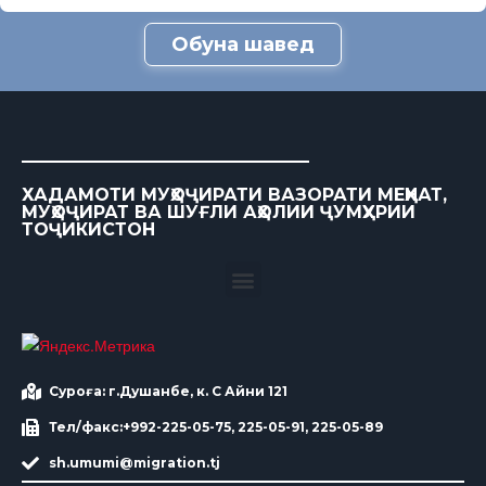
Обуна шавед
ХАДАМОТИ МУҲОҶИРАТИ ВАЗОРАТИ МЕҲНАТ,
МУҲОҶИРАТ ВА ШУҒЛИ АҲОЛИИ ҶУМҲУРИИ
ТОҶИКИСТОН
Суроға: г.Душанбе, к. С Айни 121
Тел/факс:+992-225-05-75, 225-05-91, 225-05-89
sh.umumi@migration.tj