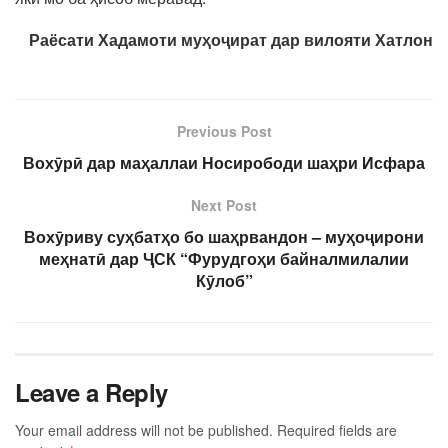
Раёсати Хадамоти муҳоҷират дар вилояти Хатлон
Previous Post
Вохӯрӣ дар маҳаллаи Носирободи шаҳри Исфара
Next Post
Вохӯриву суҳбатҳо бо шаҳрвандон – муҳоҷирони
меҳнатӣ дар ҶСК “Фурудгоҳи байналмилалии
Кӯлоб”
Leave a Reply
Your email address will not be published.
Required fields are