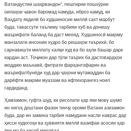
Ватандустии шаҳрвандон”, пешгирии пошхӯрии
оилаҳои ҷавон баромад намуда, иброз намуд, ки
Ваҳдату якдилӣ бо худшиносии миллӣ сахт маpбyт
буда, тавассути таълиму таpбияи хуб ва донишу
маъpифати баланд ба даст меояд. Худшиносӣ мақому
манзалати инсонии хyдpо бо pешаҳои таъpихӣ, бо
саpнавишти миллату халқи худ ва бо аҳли башаp даpк
каpдан аст. Тоҷикон дар тӯли таърих ба дастовардҳои
моддию маънавӣ, фитрати фарҳангофарин ва
маърифатбунёди худ дар ҷаҳони мутамаддин ба
дарёфти мақоми муаззам ва ифтихорангез ноил
гардиданд.
Ҳамзамон, гуфта шуд, ки рисолати ҳар яки мову шумо
ин нигоҳ доштани фазои тинҷу ороми Ватани азизамон
буда, дар ин замина тарбия намудани насли наврас дар
ҳисси худогоҳи ва ҳуввияти миллӣ вазифаи асосии ҳар
яки мо ба ҳисоб меравад.