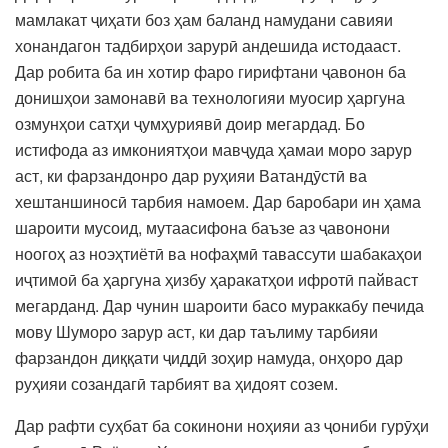
мамлакат ҷиҳати боз ҳам баланд намудани савияи
хонандагон тадбирҳои зарурӣ андешида истодааст.
Дар робита ба ин хотир фаро гирифтани ҷавонон ба
донишҳои замонавӣ ва технологияи муосир ҳаргуна
озмунҳои сатҳи ҷумҳуриявӣ доир мегардад. Бо
истифода аз имкониятҳои мавҷуда ҳамаи моро зарур
аст, ки фарзандонро дар руҳияи Ватандӯстӣ ва
хештаншиносӣ тарбия намоем. Дар баробари ин ҳама
шароити мусоид, мутаасифона баъзе аз ҷавонони
ноогоҳ аз ноэҳтиётӣ ва нофаҳмӣ тавассути шабакаҳои
иҷтимоӣ ба ҳаргуна ҳизбу ҳаракатҳои ифротӣ пайваст
мегарданд. Дар чунин шароити басо мураккабу печида
мову Шуморо зарур аст, ки дар таълиму тарбияи
фарзандон диққати ҷиддӣ зоҳир намуда, онҳоро дар
руҳияи созандагӣ тарбият ва ҳидоят созем.
Дар рафти суҳбат ба сокинони ноҳияи аз ҷониби гурӯҳи