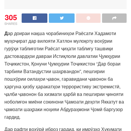
305
SHARES
Д
ар доираи нақша чорабиниҳои Раёсати Хадамоти
муҳоҷират дар вилояти Хатлон мулоқоту вохӯрии
гурӯҳи таблиғотии Раёсат ҷиҳати таблиғу ташвиқи
дастовардҳои давраи Истиқлоли давлатии Ҷумҳурии
Тоҷикистон, Қонуни Ҷумҳурии Тоҷикистон “Дар бораи
тарбияи Ватандустии шаҳрвандон”, пешгирии
пошхӯрии оилаҳои ҷавон, гаравидани ҷавонон ба
ҳаргуна ҳизбу ҳаракатҳои террористиву экстремистӣ,
ҷалби ҷавонон ба хизмати ҳарбӣ ва пешгирии ҷинояти
ноболиғон миёни сокинони Ҷамоати деҳоти Яккатут ва
ҷамоати шаҳраки ноҳияи Абдураҳмони Ҷомӣ баргузор
гардид.
Дар рафти вохӯрӣ иброз гардид, ки имрӯзҳо Ҳукумати