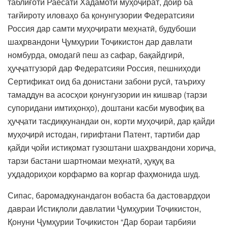
таблиғотӣ Раёсати Хадамоти муҳоҷират, доир ба
тағйироту иловаҳо ба қонунгузории Федератсияи
Россия дар самти муҳоҷирати меҳнатӣ, будубоши
шаҳрвандони Ҷумҳурии Тоҷикистон дар давлати
номбурда, омодагӣ пеш аз сафар, бақайдгирӣ,
ҳуҷҷатгузорӣ дар Федератсияи Россия, пешниҳоди
Сертификат оид ба донистани забони русӣ, таъриху
тамаддун ва асосҳои қонунгузории ин кишвар (тарзи
супоридани имтиҳонҳо), доштани касби мувофиқ ва
ҳуҷҷати тасдиқкунандаи он, корти муҳоҷирӣ, дар қайди
муҳоҷирӣ истодан, гирифтани Патент, тартиби дар
қайди ҷойи истиқомат гузоштани шаҳрвандони хориҷа,
тарзи бастани шартномаи меҳнатӣ, ҳуқуқ ва
уҳдадориҳои корфармо ва коргар фаҳмонида шуд.
Сипас, баромадкунандагон вобаста ба дастовардҳои
давраи Истиқлоли давлатии Ҷумҳурии Тоҷикистон,
Қонуни Ҷумҳурии Тоҷикистон “Дар бораи тарбияи