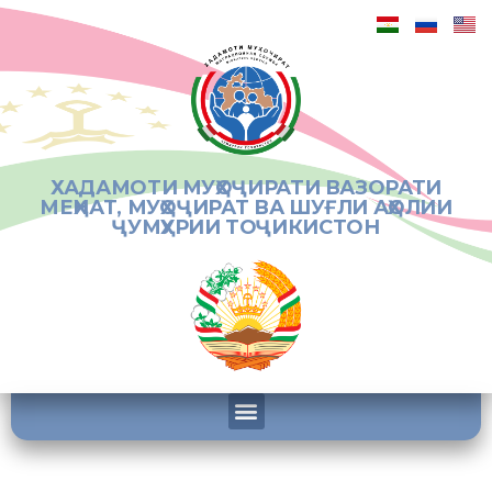
ХАДАМОТИ МУҲОҶИРАТИ ВАЗОРАТИ
МЕҲНАТ, МУҲОҶИРАТ ВА ШУҒЛИ АҲОЛИИ
ҶУМҲУРИИ ТОҶИКИСТОН