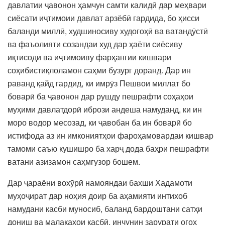
давлатии ҷавонон ҳамчун самти калидӣ дар меҳвари
сиёсати иҷтимоии давлат арзёбӣ гардида, бо ҳисси
баланди миллӣ, худшиносиву худогоҳӣ ва ватандӯстӣ
ва фаъолияти созандаи худ дар ҳаёти сиёсиву
иқтисодӣ ва иҷтимоиву фарҳангии кишвари
соҳибистиқлоламон саҳми бузург доранд. Дар ин
раванд қайд гардид, ки имрӯз Пешвои миллат бо
боварӣ ба ҷавонон дар рушду пешрафти соҳаҳои
муҳими давлатдорӣ ибрози андеша намуданд, ки ин
моро водор месозад, ки ҷавобан ба ин боварӣ бо
истифода аз ин имкониятҳои фароҳамовардаи кишвар
тамоми саъю кушишро ба харҷ дода баҳри пешрафти
ватани азизамон саҳмгузор бошем.
Дар ҷараёни вохӯрӣ намояндаи бахши Хадамоти
муҳоҷират дар ноҳия доир ба аҳамияти интихоб
намудани касби муносиб, баланд бардоштани сатҳи
дониш ва малакаҳои касбӣ, инчунин зарурати огоҳ