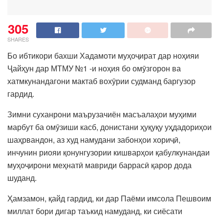
305
SHARES
Бо ибтикори бахши Хадамоти муҳоҷират дар ноҳияи
Ҷайҳун дар МТМУ №1 -и ноҳия бо омӯзгорон ва
хатмкунандагони мактаб вохӯрии судманд баргузор
гардид.
Зимни суханрони маърузачиён масъалаҳои муҳими
марбут ба омӯзиши касб, донистани ҳуқуқу уҳдадориҳои
шаҳрвандон, аз худ намудани забонҳои хориҷӣ,
инчунин риояи қонунгузории кишварҳои қабулкунандаи
муҳоҷирони меҳнатӣ мавриди баррасӣ қарор дода
шуданд.
Ҳамзамон, қайд гардид, ки дар Паёми имсола Пешвоим
миллат бори дигар таъкид намуданд, ки сиёсати