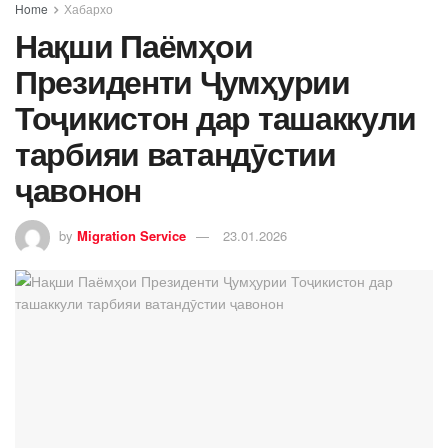
Home
Хабархо
Нақши Паёмҳои
Президенти Ҷумҳурии
Тоҷикистон дар ташаккули
тарбияи ватандӯстии
ҷавонон
by
Migration Service
23.01.2026