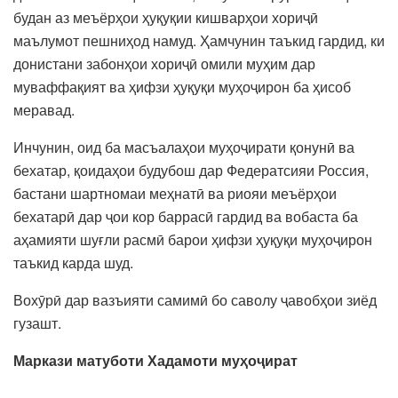
будан аз меъёрҳои ҳуқуқии кишварҳои хориҷӣ
маълумот пешниҳод намуд. Ҳамчунин таъкид гардид, ки
донистани забонҳои хориҷӣ омили муҳим дар
муваффақият ва ҳифзи ҳуқуқи муҳоҷирон ба ҳисоб
меравад.
Инчунин, оид ба масъалаҳои муҳоҷирати қонунӣ ва
бехатар, қоидаҳои будубош дар Федератсияи Россия,
бастани шартномаи меҳнатӣ ва риояи меъёрҳои
бехатарӣ дар ҷои кор баррасӣ гардид ва вобаста ба
аҳамияти шуғли расмӣ барои ҳифзи ҳуқуқи муҳоҷирон
таъкид карда шуд.
Вохӯрӣ дар вазъияти самимӣ бо саволу ҷавобҳои зиёд
гузашт.
Маркази матуботи Хадамоти муҳоҷират