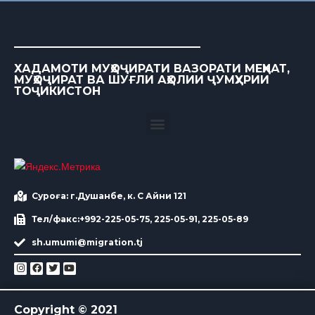
ХАДАМОТИ МУҲОҶИРАТИ ВАЗОРАТИ МЕҲНАТ,
МУҲОҶИРАТ ВА ШУҒЛИ АҲОЛИИ ҶУМҲУРИИ
ТОҶИКИСТОН
Суроға: г.Душанбе, к. С Айни 121
Тел/факс:+992-225-05-75, 225-05-91, 225-05-89
sh.umumi@migration.tj
Copyright © 2021