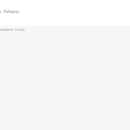
о
,
Хабарҳо