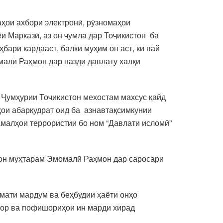
аҳои ахбори электронӣ, рӯзномаҳои
 Марказӣ, аз он ҷумла дар Тоҷикистон ба
ҳбарӣ кардааст, балки муҳим он аст, ки вай
малӣ Раҳмон дар назди давлату халқи
 Ҷумҳурии Тоҷикистон мехостам махсус қайд
ҳои абарқудрат оид ба азнавтақсимкунии
амалҳои террористии бо ном “Давлати исломӣ”
тон муҳтарам Эмомалӣ Раҳмон дар саросари
змати мардум ва беҳбудии ҳаёти онҳо
кор ва пофишориҳои ин марди хирад