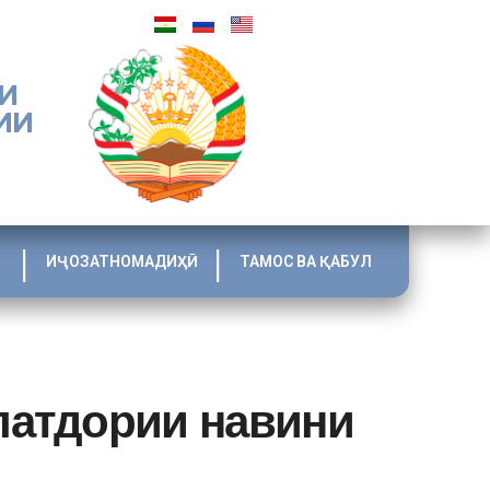
И
ИИ
ИҶОЗАТНОМАДИҲӢ
ТАМОС ВА ҚАБУЛ
латдории навини