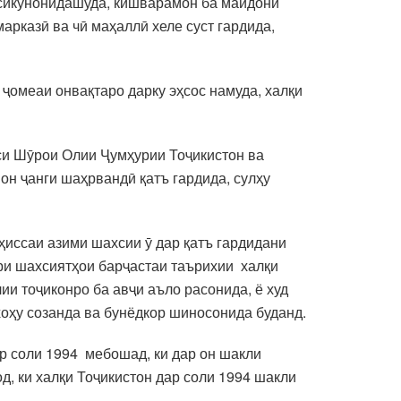
ёсикунонидашуда, кишварамон ба майдони
арказӣ ва чӣ маҳаллӣ хеле суст гардида,
ҷомеаи онвақтаро дарку эҳсос намуда, халқи
и Шӯрои Олии Ҷумҳурии Тоҷикистон ва
н ҷанги шаҳрвандӣ қатъ гардида, сулҳу
 ҳиссаи азими шахсии ӯ дар қатъ гардидани
ри шахсиятҳои барҷастаи таърихии халқи
и тоҷиконро ба авҷи аъло расонида, ё худ
хоҳу созанда ва бунёдкор шиносонида буданд.
ар соли 1994 мебошад, ки дар он шакли
д, ки халқи Тоҷикистон дар соли 1994 шакли