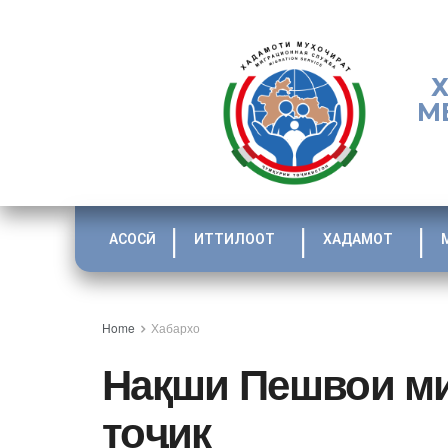
М
АСОСӢ
ИТТИЛООТ
ХАДАМОТ
Home
Хабархо
Нақши Пешвои ми
тоҷик