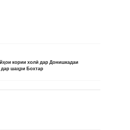
йҳои кории холӣ дар Донишкадаи
 дар шаҳри Бохтар