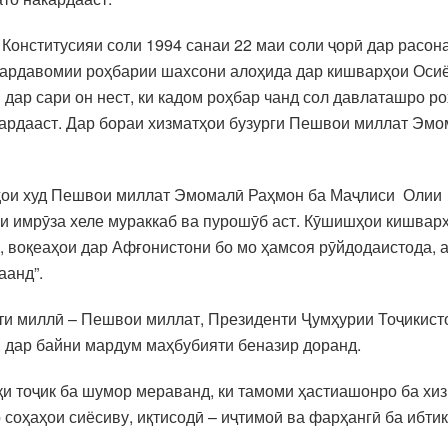
 Конститусияи соли 1994 санаи 22 маи соли ҷорӣ дар расон
бардавомии роҳбарии шахсони алоҳида дар кишварҳои Осиёи
 дар сари он нест, ки кадом роҳбар чанд сол давлаташро ро
 кардааст. Дар бораи хизматҳои бузурги Пешвои миллат Эмо
ёмҳои худ Пешвои миллат Эмомалӣ Раҳмон ба Маҷлиси Олии
ни имрӯза хеле мураккаб ва пурошӯб аст. Кӯшишҳои кишвар
, воқеаҳои дар Афғонистони бо мо ҳамсоя рӯйдодаистода, 
аанд”.
дати миллӣ – Пешвои миллат, Президенти Ҷумҳурии Тоҷикис
, дар байни мардум маҳбубияти беназир доранд.
қи тоҷик ба шумор мераванд, ки тамоми ҳастиашонро ба хи
соҳаҳои сиёсиву, иқтисодӣ – иҷтимоӣ ва фарҳангӣ ба ибти