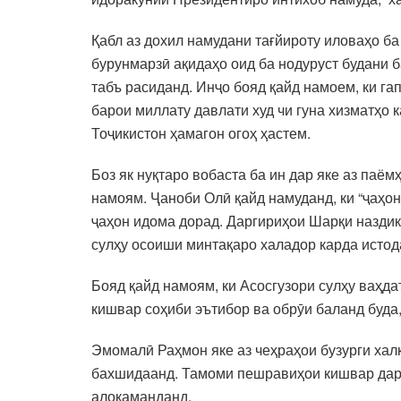
Қабл аз дохил намудани тағйироту иловаҳо ба
бурунмарзӣ ақидаҳо оид ба нодуруст будани 
табъ расиданд. Инҷо бояд қайд намоем, ки гап
барои миллату давлати худ чи гуна хизматҳо
Тоҷикистон ҳамагон огоҳ ҳастем.
Боз як нуқтаро вобаста ба ин дар яке аз па
намоям. Ҷаноби Олӣ қайд намуданд, ки “ҷаҳо
ҷаҳон идома дорад. Даргириҳои Шарқи наздик
сулҳу осоиши минтақаро халадор карда истод
Бояд қайд намоям, ки Асосгузори сулҳу ваҳ
кишвар соҳиби эътибор ва обрӯи баланд буда
Эмомалӣ Раҳмон яке аз чеҳраҳои бузурги хал
бахшидаанд. Тамоми пешравиҳои кишвар дар 
алоқаманданд.