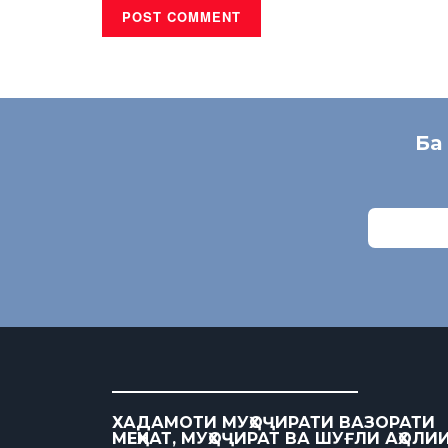
Ба
ХАДАМОТИ МУҲОҶИРАТИ ВАЗОРАТИ
МЕҲНАТ, МУҲОҶИРАТ ВА ШУҒЛИ АҲОЛИ