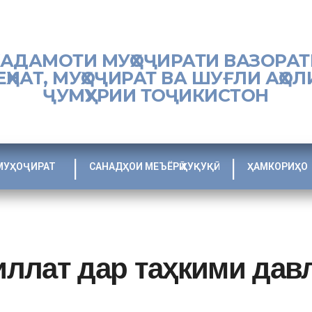
ХАДАМОТИ МУҲОҶИРАТИ ВАЗОРАТ
ЕҲНАТ, МУҲОҶИРАТ ВА ШУҒЛИ АҲОЛ
ҶУМҲУРИИ ТОҶИКИСТОН
МУҲОҶИРАТ
САНАДҲОИ МЕЪЁРӢ ҲУҚУҚӢ
ҲАМКОРИҲО
ллат дар таҳкими дав