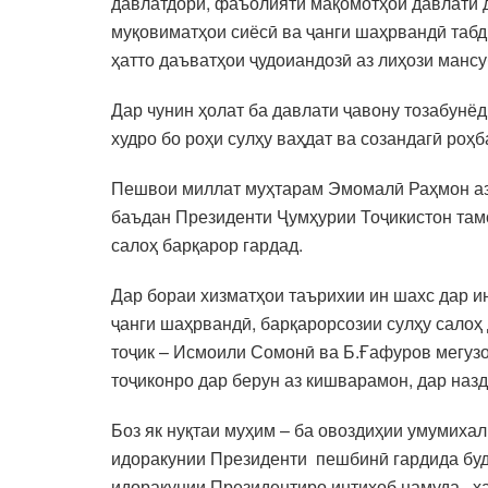
давлатдорӣ, фаъолияти мақомотҳои давлатӣ 
муқовиматҳои сиёсӣ ва ҷанги шаҳрвандӣ табди
ҳатто даъватҳои ҷудоиандозӣ аз лиҳози манс
Дар чунин ҳолат ба давлати ҷавону тозабунё
худро бо роҳи сулҳу ваҳдат ва созандагӣ роҳ
Пешвои миллат муҳтарам Эмомалӣ Раҳмон аз
баъдан Президенти Ҷумҳурии Тоҷикистон тамо
салоҳ барқарор гардад.
Дар бораи хизматҳои таърихии ин шахс дар ин
ҷанги шаҳрвандӣ, барқарорсозии сулҳу сало
тоҷик – Исмоили Сомонӣ ва Б.Ғафуров мегузо
тоҷиконро дар берун аз кишварамон, дар наз
Боз як нуқтаи муҳим – ба овоздиҳии умумиха
идоракунии Президенти пешбинӣ гардида буд. 
идоракунии Президентиро интихоб намуда, ха