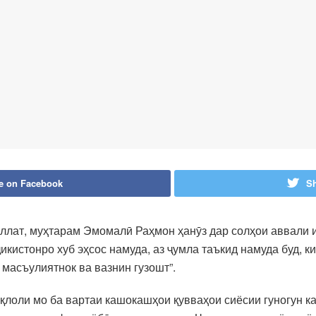
e on Facebook
Sh
иллат, муҳтарам Эмомалӣ Раҳмон ҳанӯз дар солҳои аввали
кистонро хуб эҳсос намуда, аз ҷумла таъкид намуда буд, к
масъулиятнок ва вазнин гузошт”.
иқлоли мо ба вартаи кашокашҳои қувваҳои сиёсии гуногун к