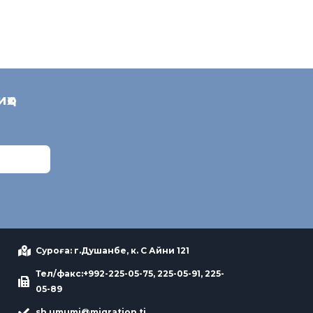
иҳо
Суроға: г.Душанбе, к. С Айни 121
Тел/факс:+992-225-05-75, 225-05-91, 225-
05-89
sh.umumi@migration.tj