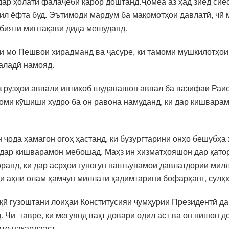
дар ҳолати фалаҷёбӣ қарор доштанд.Ҷомеа аз ҳад зиёд си
л ёфта буд. Эътимоди мардум ба мақомотҳои давлатӣ, чӣ м
убияти минтақавӣ дида мешуданд.
ди мо Пешвои хирадманд ва ҷасуре, ки тамоми мушкилотҳои 
баладӣ намояд.
 рӯзҳои аввали интихоб шуданашон аввал ба вазифаи Раис
ми кӯшиши худро ба он равона намуданд, ки дар кишварамо
 ҷода ҳамагон огоҳ ҳастанд, ки бузургтарини онҳо бешубҳа
ҳ дар кишварамон мебошад. Маҳз ин хизматҳояшон дар қато
ранд, ки дар асрҳои гуногун нашъунамои давлатдории милли
ди аҳли олам ҳамчун миллати қадимтарини бофарҳанг, сулҳ
лқӣ гузоштани лоиҳаи Конститусияи ҷумҳурии Президентӣ д
Чӣ тавре, ки мегӯянд вақт довари одил аст ва он нишон до
то накардааст.