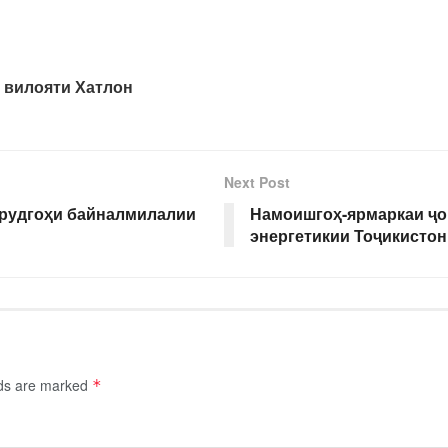
 вилояти Хатлон
Next Post
рудгоҳи байналмилалии
Намоишгоҳ-ярмаркаи ҷо
энергетикии Тоҷикистон
lds are marked
*