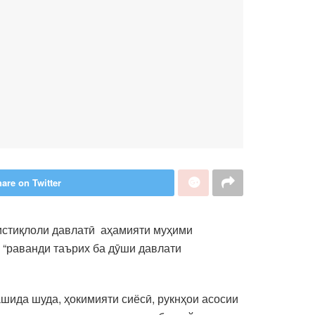
are on Twitter
 истиқлоли давлатӣ аҳамияти муҳими
и “раванди таърих ба дӯши давлати
ашида шуда, ҳокимияти сиёсӣ, рукнҳои асосии