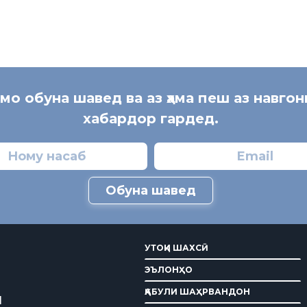
 мо обуна шавед ва аз ҳама пеш аз навгон
хабардор гардед.
Обуна шавед
УТОҚИ ШАХСӢ
ЭЪЛОНҲО
ҚАБУЛИ ШАҲРВАНДОН
И