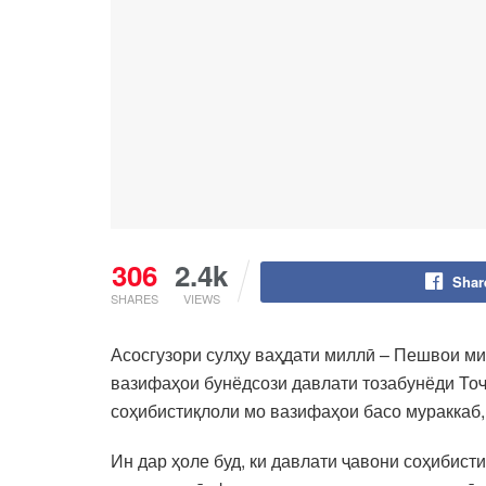
306
2.4k
Shar
SHARES
VIEWS
Асосгузори сулҳу ваҳдати миллӣ – Пешвои м
вазифаҳои бунёдсози давлати тозабунёди Тоҷи
соҳибистиқлоли мо вазифаҳои басо мураккаб, 
Ин дар ҳоле буд, ки давлати ҷавони соҳибист