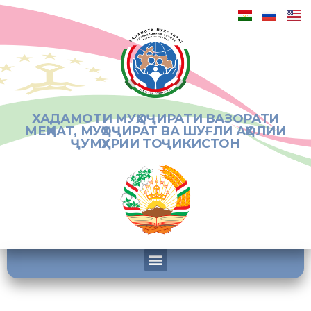
ХАДАМОТИ МУҲОҶИРАТИ ВАЗОРАТИ
МЕҲНАТ, МУҲОҶИРАТ ВА ШУҒЛИ АҲОЛИИ
ҶУМҲУРИИ ТОҶИКИСТОН