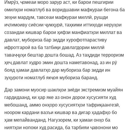
Имрӯз, ҷомеаи моро зарур аст, ки барои пешгирии
омилҳои номатлуб ва воридшавии мафкураи бегона ба
зеҳни мардум, тавсеаи мафкураи миллӣ, рушди
иҷтимоиву сиёсии ҷумҳурӣ, таҳкими иттиҳоди неруҳои
созандаи кишвар барои ҳифзи манфиатҳои миллат ва
давлат, мубориза бар зидди хурофотпарастиву
ифротгароӣ ва ба татбиқи давлатдории миллӣ
таваҷҷуҳи бештар дошта бошад. Аз таҳдиди терроризм
ҳеҷ давлат худро эмин дошта наметавонад, аз ин рӯ
бояд ҳамаи давлатҳо дар мубориза бар зидди ин
зуҳуроти номатлуб якҷоя мубориза баранд.
Дар замони муосир шаклҳои зиёди экстремизм муайян
гардидаанд, ки ҳар яке аз онон дорои хусусияти худ
мебошанд, аммо онҳоро хусусиятҳои тафриқаангезӣ,
ноором кардани вазъи кишвар ва дигар ҳадафҳо бо
ҳам мепайванданд. Нагузорем, ки ҳамаи онҳо ба
ниятҳои нопоки худ расида, ба тарбияи ҷавонони мо