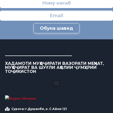
Обуна шавед
ХАДАМОТИ МУҲОҶИРАТИ ВАЗОРАТИ МЕҲНАТ,
МУҲОҶИРАТ ВА ШУҒЛИ АҲОЛИИ ҶУМҲУРИИ
ТОҶИКИСТОН
Суроға: г.Душанбе, к. С Айни 121