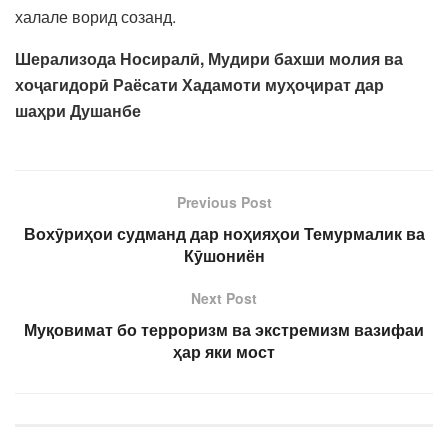
халале ворид созанд.
Шерализода Носиралӣ, Мудири бахши молия ва
хоҷагидорӣ Раёсати Хадамоти муҳоҷират дар
шаҳри Душанбе
Previous Post
Вохӯриҳои судманд дар ноҳияҳои Темурмалик ва
Кӯшониён
Next Post
Муқовимат бо терроризм ва экстремизм вазифаи
ҳар яки мост