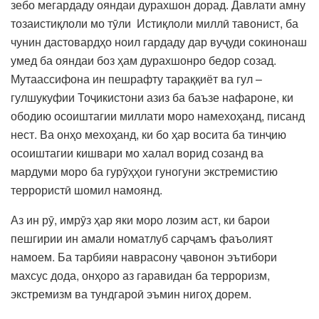
зебо мегардаду ояндаи дурахшон дорад. Давлати амну
тозаистиқлоли мо тӯли Истиқлоли миллӣ тавонист, ба
чунин дастовардҳо ноил гардаду дар вуҷуди сокинонаш
умед ба ояндаи боз ҳам дурахшонро бедор созад.
Мутаассифона ин пешрафту тараққиёт ва гул –
гулшукуфии Тоҷикистони азиз ба баъзе нафароне, ки
ободию осоиштагии миллати моро намехоҳанд, писанд
нест. Ва онҳо мехоҳанд, ки бо ҳар восита ба тинҷию
осоиштагии кишвари мо халал ворид созанд ва
мардуми моро ба гурӯҳҳои гуногуни экстремистию
террористӣ шомил намоянд.
Аз ин рӯ, имрӯз ҳар яки моро лозим аст, ки барои
пешгирии ин амали номатлуб сарҷамъ фаъолият
намоем. Ба тарбияи наврасону ҷавонон эътибори
махсус дода, онҳоро аз гаравидан ба терроризм,
экстремизм ва тундгароӣ эъмин нигоҳ дорем.