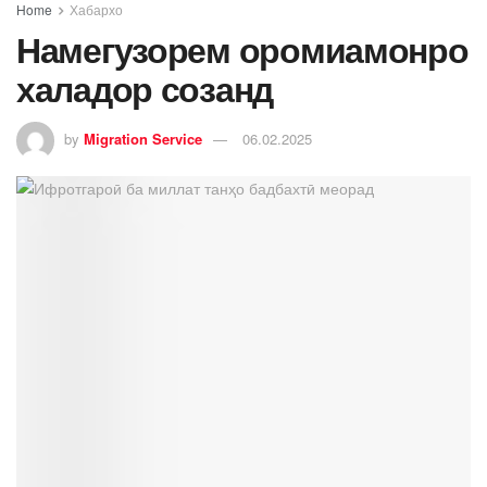
Home
Хабархо
Намегузорем оромиамонро
халадор созанд
by
Migration Service
06.02.2025