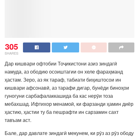
305
SHARES
Дар кишвари офтобии Тоҷикистони азиз зиндагӣ
намуда, аз ободию осоиштагии он хеле фараҳманд
ҳастам. Зеро, аз як тараф, табиати биҳиштосои ин
кишвари афсонавӣ, аз тарафи дигар, бунёди биноҳои
гуногуни сарбафалаккашида ба кас нерӯи тоза
мебахшад. Ифтихор менамоӣ, ки фарзанди ҳамин диёр
ҳастию, ҳастии ту ба пешрафти ин сарзамин сахт
тавъам аст.
Бале, дар давлате зиндагӣ мекунем, ки рӯз аз рӯз ободу