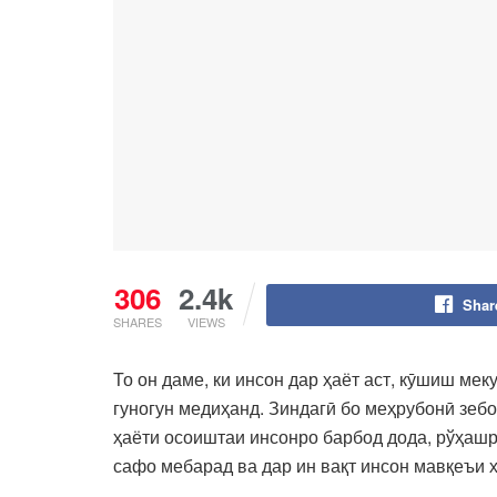
306
2.4k
Shar
SHARES
VIEWS
То он даме, ки инсон дар ҳаёт аст, кӯшиш мек
гуногун медиҳанд. Зиндагӣ бо меҳрубонӣ зебо
ҳаёти осоиштаи инсонро барбод дода, рўҳашр
сафо мебарад ва дар ин вақт инсон мавқеъи х