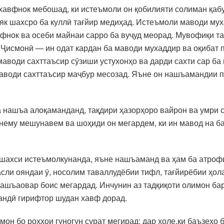
хавфнок мебошад, ки истеъмоли он қобилияти солиман қабу
 як шахсро ба куллӣ тағйир медиҳад. Истеъмоли маводи му
фнок ва осеби майнаи сарро ба вуҷуд меорад. Мувофиқи та
Ҷисмонӣ — ин одат кардан ба маводи мухаддир ва оқибат 
 маводи сахттаъсир сӯзиши устухонҳо ва дарди сахти сар 
аводи сахттаъсир маҷбур месозад. Яъне он нашъамандии пси
ба нашъа алоқаманданд, тақдири ҳазорҳоро вайрон ва умри 
нему мешунавем ва шоҳиди он мегардем, ки ин мавод на ба
ахси истеъмолкунанда, яъне нашъаманд ва ҳам ба атрофиё
асли ояндаи ӯ, носолим таваллудёбии тифл, тағйирёбии ҳола
шъаовар боис мегардад. Инчунин аз тадқиқоти олимон бар
ндӣ гирифтор шудан хавф дорад.
н бо роҳҳои гуногун сурат мегирад: дар ҳоле,ки баъзеҳо 