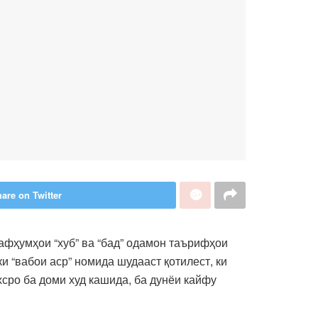
are on Twitter
мафҳумҳои “хуб” ва “бад” одамон таърифҳои
 “вабои аср” номида шудааст қотилест, ки
сро ба доми худ кашида, ба дунёи кайфу