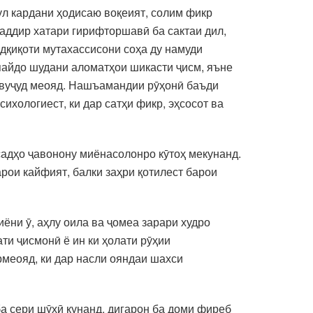
л кардани ҳодисаю воқеият, солим фикр
хаддир хатари гирифторшавӣ ба сактаи дил,
дқиқоти мутахассисони соҳа ду намуди
пайдо шудани аломатҳои шикасти ҷисм, яъне
ба вуҷуд меояд. Нашъамандии рӯҳонӣ баъди
хологиест, ки дар сатҳи фикр, эҳсосот ва
садҳо ҷавонону миёнасолонро кӯтоҳ мекунанд.
рои кайфият, балки заҳри қотилест барои
ни ӯ, аҳлу оила ва ҷомеа зарари худро
ти ҷисмонӣ ё ин ки ҳолати рӯҳии
меояд, ки дар насли ояндаи шахси
ба сери шӯхӣ кунанд, дигарон ба доми фиреб