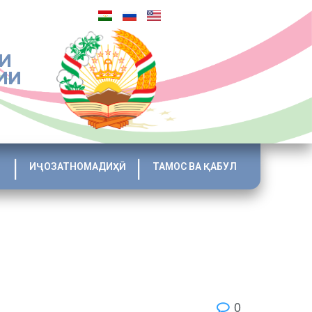
И
ИИ
ИҶОЗАТНОМАДИҲӢ
ТАМОС ВА ҚАБУЛ
0