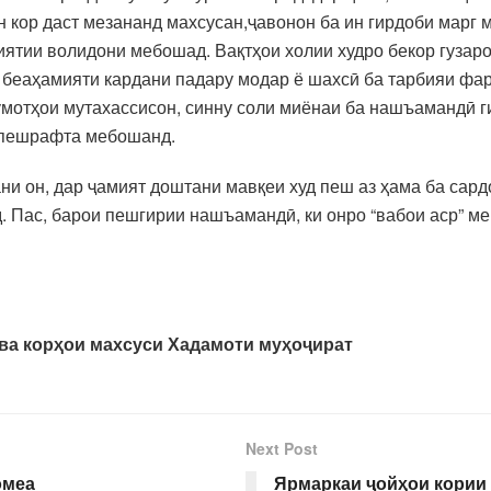
ин кор даст мезананд махсусан,ҷавонон ба ин гирдоби мар
ятии волидони мебошад. Вақтҳои холии худро бекор гузаро
 беаҳамияти кардани падару модар ё шахсӣ ба тарбияи фарз
мотҳои мутахассисон, синну соли миёнаи ба нашъамандӣ ги
ӣ пешрафта мебошанд.
ни он, дар ҷамият доштани мавқеи худ пеш аз ҳама ба сард
 Пас, барои пешгирии нашъамандӣ, ки онро “вабои аср” ме
 ва корҳои махсуси Хадамоти муҳоҷират
Next Post
омеа
Ярмаркаи ҷойҳои кории