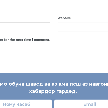
Website
r for the next time I comment.
 мо обуна шавед ва аз ҳама пеш аз навгон
хабардор гардед.