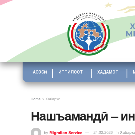
М
АСОСӢ
ИТТИЛООТ
ХАДАМОТ
Home
Хабархо
Нашъамандӣ – ин
by
Migration Service
24.02.2026
in
Хабарх