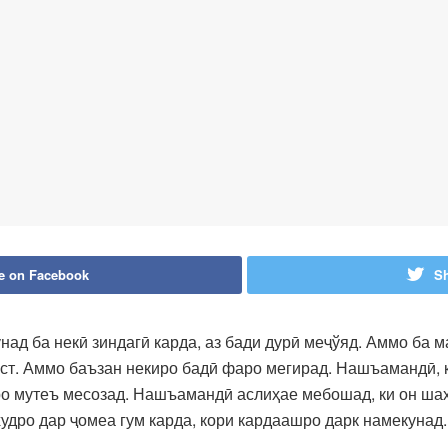
e on Facebook
Sh
унад ба некӣ зиндагӣ карда, аз бади дурӣ меҷўяд. Аммо ба 
ст. Аммо баъзан некиро бадӣ фаро мегирад. Нашъамандӣ, ки
о мутеъ месозад. Нашъамандӣ аслиҳае мебошад, ки он шах
удро дар ҷомеа гум карда, кори кардаашро дарк намекунад.