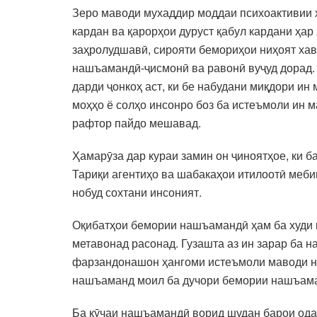
Зеро маводи мухаддир моддаи психоактивии 
кардан ва қарорҳои дуруст қабул кардани ҳар
заҳролудшавӣ, сирояти бемориҳои ниҳоят хав
нашъамандӣ-ҷисмонӣ ва равонӣ вуҷуд дорад. 
дарди ҷонкоҳ аст, ки бе набудани миқдори ин
моҳҳо ё солҳо инсонро боз ба истеъмоли ин м
рафтор пайдо мешавад.
Ҳамарӯза дар кураи замин он ҷиноятҳое, ки 
Тариқи агентиҳо ва шабакаҳои итилоотӣ меби
нобуд сохтани инсоният.
Оқибатҳои бемории нашъамандӣ ҳам ба худи ш
метавонад расонад. Гузашта аз ин зарар ба н
фарзандонашон ҳангоми истеъмоли маводи на
нашъаманд моил ба дучори бемории нашъама
Ба кӯчаи нашъамандӣ ворид шудан барои одамо