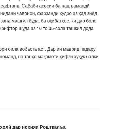
г меафтанд. Сабаби асосии ба нашъамандӣ
нидани ҷавонон, фарзанди худро аз ҳад зиёд
анд машғул буда, ба оқибатҳое, ки дар боло
рифтор шуда аз 16 то 35-сола ташкил дода
ори оила вобаста аст. Дар ин маврид падару
номанд, на танҳо мақомоти ҳифзи ҳуқуқ балки
 холӣ дар ноҳияи Роштқалъа