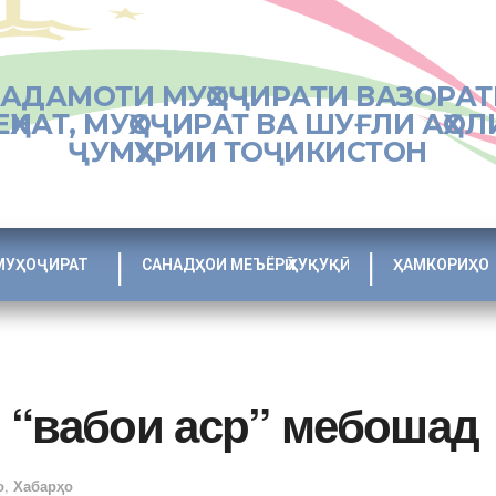
ХАДАМОТИ МУҲОҶИРАТИ ВАЗОРАТ
ЕҲНАТ, МУҲОҶИРАТ ВА ШУҒЛИ АҲОЛ
ҶУМҲУРИИ ТОҶИКИСТОН
МУҲОҶИРАТ
САНАДҲОИ МЕЪЁРӢ ҲУҚУҚӢ
ҲАМКОРИҲО
 “вабои аср” мебошад
о
,
Хабарҳо