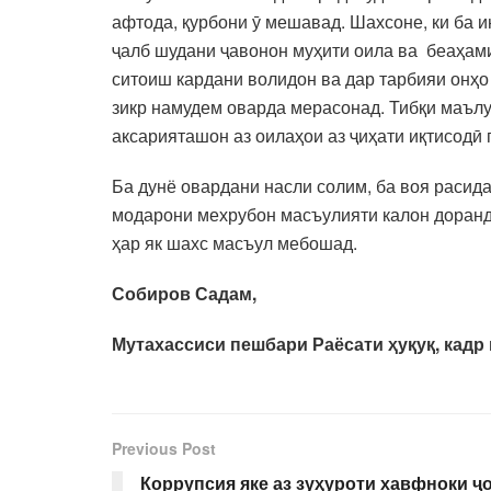
афтода, қурбони ӯ мешавад. Шахсоне, ки ба 
ҷалб шудани ҷавонон муҳити оила ва беаҳами
ситоиш кардани волидон ва дар тарбияи онҳо
зикр намудем оварда мерасонад. Тибқи маълу
аксарияташон аз оилаҳои аз ҷиҳати иқтисод
Ба дунё овардани насли солим, ба воя расида
модарони мехрубон масъулияти калон доранд.
ҳар як шахс масъул мебошад.
Собиров Садам,
Мутахассиси пешбари Раёсати ҳуқуқ, кадр
Previous Post
Коррупсия яке аз зуҳуроти хавфноки ҷ