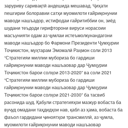
заруриву саривақтӣ андешида мешавад. Ҷиҳати
пешгирии болоравии сатҳи муомилоти ғайриқонунии
маводи нашъадор, истифодаи ғайритиббии он, зиёд
шудани теъдоди гирифторони вируси норасоии
масъунияти одам аз ҷумлаи истеъмолкунандагони
маводи нашъадор бо Фармони Президенти Ҷумҳурии
Тоҷикистон, муҳтарам Эмомалӣ Раҳмон соли 2013
“Стратегияи миллии мубориза бо гардиши
ғайриқонунии маводи нашъаовар дар Ҷумҳурии
Тоҷикистон барои солҳои 2013-2020” ва соли 2021
“Стратегияи миллии мубориза бо гардиши
ғайриқонунии маводи нашъаовар дар Ҷумҳурии
Тоҷикистон барои солҳои 2021-2030” ба тасвиб
расонида шуд. Қабули стратегияҳои мазкур вобаста ба
вуҷуд омадани таҳдидҳои нав, қабл аз ҳама, вобаста ба
фаъол гардидани ҷиноятҳои трансмиллӣ, аз ҷумла,
муомилоти ғайриқонунии маводи нашъаовар