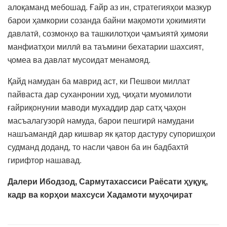
алоқаманд мебошад. Ғайр аз ин, стратегияҳои мазкур
барои ҳамкории созанда байни мақомоти ҳокимияти
давлатӣ, созмонҳо ва ташкилотҳои ҷамъиятӣ ҳимояи
манфиатҳои миллӣ ва таъмини бехатарии шахсият,
ҷомеа ва давлат мусоидат менамояд.
Қайд намудан ба маврид аст, ки Пешвои миллат
пайваста дар суханронии худ, ҷиҳати муомилоти
ғайриқонунии маводи мухаддир дар сатҳ ҷаҳон
масъалагузорӣ намуда, барои пешгирӣ намудани
нашъамандӣ дар кишвар як қатор дастуру супоришҳои
судманд доданд, то насли ҷавон ба ин бадбахтӣ
гирифтор нашавад.
Далери Ибодзод, Сармутахассиси Раёсати ҳуқуқ,
кадр ва корҳои махсуси Хадамоти муҳоҷират