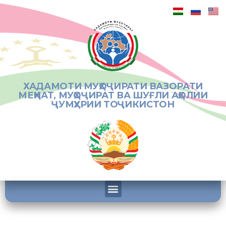
ХАДАМОТИ МУҲОҶИРАТИ ВАЗОРАТИ
МЕҲНАТ, МУҲОҶИРАТ ВА ШУҒЛИ АҲОЛИИ
ҶУМҲУРИИ ТОҶИКИСТОН