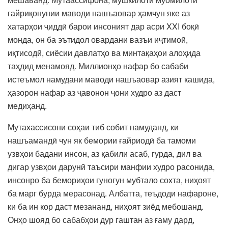
ғайриқонунии маводи нашъаовар ҳамчун яке аз
хатарҳои ҷиддӣ барои инсоният дар асри XXI боқӣ
монда, он ба эътидол овардани вазъи иҷтимоӣ,
иқтисодӣ, сиёсии давлатҳо ва минтақаҳои алоҳида
таҳдид менамояд. Миллионҳо нафар бо сабаби
истеъмол намудани маводи нашъаовар азият кашида,
ҳазорон нафар аз ҷавонон ҷони худро аз даст
медиҳанд.
Мутахассисони соҳаи тиб собит намуданд, ки
нашъамандӣ чун як бемории ғайриодӣ ба тамоми
узвҳои бадани инсон, аз қабили асаб, гурда, дил ва
дигар узвҳои дарунӣ таъсири манфии худро расонида,
инсонро ба бемориҳои гуногун мубтало сохта, ниҳоят
ба марг бурда мерасонад. Албатта, теъдоди нафароне,
ки ба ин кор даст мезананд, ниҳоят зиёд мебошанд.
Онҳо шояд бо сабабҳои дур гаштан аз ғаму дард,