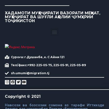
ХАДАМОТИ МУҲОҶИРАТИ ВАЗОРАТИ МЕҲНАТ,
МУҲОҶИРАТ ВА ШУҒЛИ АҲОЛИИ ҶУМҲУРИИ
ТОҶИКИСТОН
Суроға: г.Душанбе, к. С Айни 121
Тел/факс:+992-225-05-75, 225-05-91, 225-05-89
sh.umumi@migration.tj
Copyright © 2021
Навсози ва бозсозии сомона аз тарафи Иттиходи
Аврупо дар чахорчубаи Лоихаи «Бехтаркунии