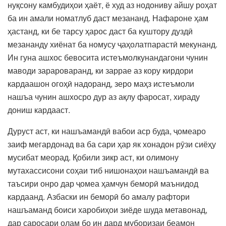
нуқсону камбудиҳои ҳаёт, ё худ аз нодониву айшу роҳат
ба ин амали номатлуб даст мезананд. Нафароне ҳам
ҳастанд, ки бе тарсу ҳарос даст ба куштору дуздӣ
мезананду хиёнат ба номусу ҷаҳолатпарастӣ мекунанд.
Ин гуна ашхос бевосита истеъмолкунандагони чунин
маводи зарароваранд, ки заррае аз кору кирдори
кардаашон огоҳӣ надоранд, зеро маҳз истеъмоли
нашъа чунин ашхосро дур аз ақлу фаросат, хираду
дониш кардааст.
Дуруст аст, ки нашъамандӣ вабои аср буда, ҷомеаро
заиф мегардонад ва ба сари ҳар як хонадон рӯзи сиёҳу
мусибат меорад. Қобили зикр аст, ки олимону
мутахассисони соҳаи тиб нишонаҳои нашъамандӣ ва
таъсири онро дар ҷомеа ҳамчун беморӣ маънидод
кардаанд. Азбаски ин беморӣ бо амалу рафтори
нашъаманд боиси харобиҳои зиёде шуда метавонад,
дар саросари олам бо ин дард муборизаи беамон