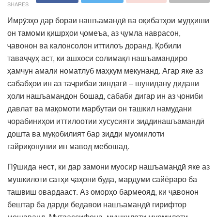
SHARES
Имрӯзҳо дар бораи нашъамандӣ ва оқибатҳои мудҳиши
он тамоми қишрҳои ҷомеъа, аз ҷумла наврасон,
ҷавонон ва калонсолон иттилоъ доранд. Қобили
таваҷҷуҳ аст, ки ашхоси солимақл нашъамандиро
ҳамчун амали номатлуб маҳкум мекунанд. Агар яке аз
сабабҳои ин аз таҷрибаи зиндагӣ – шунидану дидани
ҳоли нашъамандон бошад, сабаби дигар ин аз ҷониби
давлат ва мақомоти марбутаи он ташкил намудани
чорабиниҳои иттилоотии хусусияти зиддинашъамандӣ
дошта ва муқобилият бар зидди муомилоти
ғайриқонунии ин мавод мебошад.
Пӯшида нест, ки дар замони муосир нашъамандӣ яке аз
мушкилоти сатҳи ҷаҳонӣ буда, мардуми сайёраро ба
ташвиш овардааст. Аз оморҳо бармеояд, ки ҷавонон
бештар ба дарди бедавои нашъамандӣ гирифтор
мешаванд. Мутаассифона, мушкилоти муомилоти