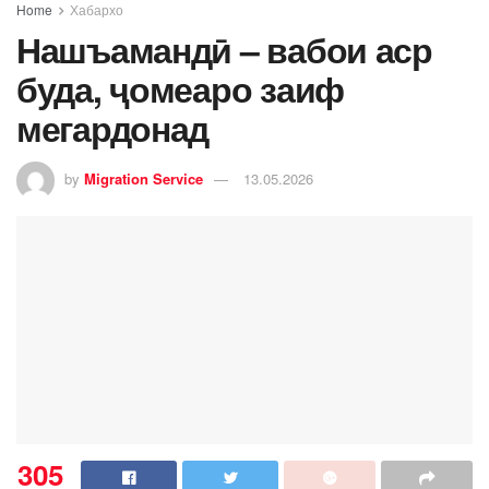
Home
Хабархо
Нашъамандӣ – вабои аср
буда, ҷомеаро заиф
мегардонад
by
Migration Service
13.05.2026
305