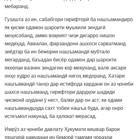
мебаранд.
Гузашта аз ин, сабабгори гирифторӣ ба нашъамандиро
як қисми одамон шароити мушкили зиндагӣ
меҳисобанд, аммо воқеият чизи дигарро нишон
медиҳад. Аввалан, фарзандони ашхоси сарватманд
зиёдтар ба ин бемории нашъамандӣ мубтало
мегарданд, баъадан бисёр одамон дар шароити
якхелаи вазнин зиндагию кор мекунанд, вале аксари
онҳо худро аз нашъамандӣ нигоҳ медоранд. Хатари
нашъамандӣ танҳо дар истифода кардани он аз ҷониби
шахси нашъаманд, гирифтори дардҳои шадиди
ҷисмонӣ шудани ӯ нест, балки дар он аст, ки одами
нашъамандшуда сахт тобеи нашъа буда, агар онро
истеъмол накунад, ба ҳалокат мерасад.
Имрӯз аз ҷониби давлату Ҳукумати кишвар барои
пешгирӣ намудани ин беморӣ тамоми чораҳои