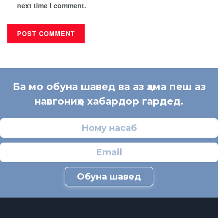
next time I comment.
Ба мо обуна шавед ва аз ҳама пеш аз
навгониҳо хабардор гардед.
Обуна шавед