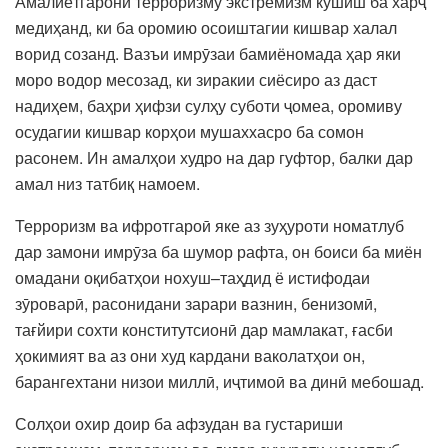
Амалиётгарони терроризму экстремизм кӯшиш ба харҷ
медиҳанд, ки ба оромию осоиштагии кишвар халал
ворид созанд. Вазъи имрӯзаи бамиёномада ҳар яки
моро водор месозад, ки зиракии сиёсиро аз даст
надиҳем, баҳри ҳифзи сулҳу суботи ҷомеа, оромиву
осудагии кишвар корҳои мушаххасро ба сомон
расонем. Ин амалҳои худро на дар гуфтор, балки дар
амал низ татбиқ намоем.
Терроризм ва ифротгароӣ яке аз зуҳуроти номатлуб
дар замони имрӯза ба шумор рафта, он боиси ба миён
омадани оқибатҳои нохуш–таҳдид ё истифодаи
зӯроварӣ, расонидани зарари вазнин, бенизомӣ,
тағйири сохти конститутсионӣ дар мамлакат, ғасби
ҳокимият ва аз они худ кардани ваколатҳои он,
барангехтани низои миллӣ, иҷтимоӣ ва динӣ мебошад.
Солҳои охир доир ба афзудан ва густариши