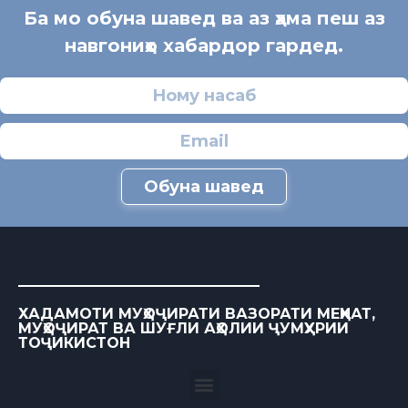
Ба мо обуна шавед ва аз ҳама пеш аз
навгониҳо хабардор гардед.
Обуна шавед
ХАДАМОТИ МУҲОҶИРАТИ ВАЗОРАТИ МЕҲНАТ,
МУҲОҶИРАТ ВА ШУҒЛИ АҲОЛИИ ҶУМҲУРИИ
ТОҶИКИСТОН