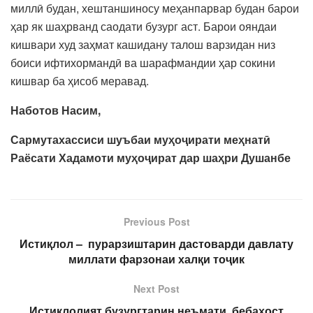
миллӣ будан, хештаншиносу меҳанпарвар будан барои
ҳар як шаҳрванд саодати бузург аст. Барои ояндаи
кишвари худ заҳмат кашидану талош варзидан низ
боиси ифтихормандӣ ва шарафмандии ҳар сокини
кишвар ба ҳисоб меравад.
Наботов Насим,
Сармутахассиси шуъбаи муҳоҷирати меҳнатӣ
Раёсати Хадамоти муҳоҷират дар шаҳри Душанбе
Previous Post
Истиқлол – пурарзиштарин дастоварди давлату
миллати фарзонаи халқи тоҷик
Next Post
Истиқлолият бузургтарин неъмати бебаҳост