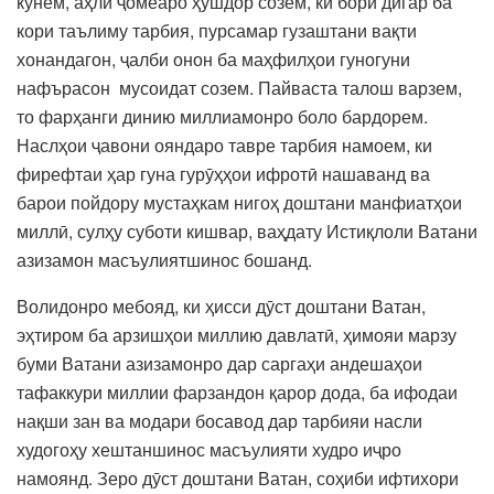
кунем, аҳли ҷомеаро ҳушдор созем, ки бори дигар ба
кори таълиму тарбия, пурсамар гузаштани вақти
хонандагон, ҷалби онон ба маҳфилҳои гуногуни
нафърасон мусоидат созем. Пайваста талош варзем,
то фарҳанги динию миллиамонро боло бардорем.
Наслҳои ҷавони ояндаро тавре тарбия намоем, ки
фирефтаи ҳар гуна гурӯҳҳои ифротӣ нашаванд ва
барои пойдору мустаҳкам нигоҳ доштани манфиатҳои
миллӣ, сулҳу суботи кишвар, ваҳдату Истиқлоли Ватани
азизамон масъулиятшинос бошанд.
Волидонро мебояд, ки ҳисси дӯст доштани Ватан,
эҳтиром ба арзишҳои миллию давлатӣ, ҳимояи марзу
буми Ватани азизамонро дар саргаҳи андешаҳои
тафаккури миллии фарзандон қарор дода, ба ифодаи
нақши зан ва модари босавод дар тарбияи насли
худогоҳу хештаншинос масъулияти худро иҷро
намоянд. Зеро дӯст доштани Ватан, соҳиби ифтихори