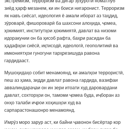
экстремизм, терроризм ва дигар зуҳуроти номатлуб
зиёд ҳарф мезанем, ки ин боиси нигаронист. Терроризм
як навъ сиёсат, идеология ё амали иборат аз таҳдид,
зӯроварӣ, фишороварӣ ба шахсони алоҳида, ҷомеа,
ҳокимият, институтҳои ҳокимиятӣ, давлат ва низоми
идоракунии он ба ҳисоб рафта, баҳри расидан ба
ҳадафҳои сиёсӣ, иқтисодӣ, идеологӣ, геополитикӣ ва
имкониятҳои гуногуни тарҳрезишуда равона
гардидааст.
Мушоҳидаҳо собит менамоянд, ки амалҳои террористӣ,
пеш аз ҳама, зидди давлат равона гардида, вазифаи
аввалиндараҷаи он ин зери итоати худ даровардани
давлат, сохторҳои он, тамоми ҷомеа буда, иҷборан аз
онҳо талаби иҷрои хоҳишҳои худ ва
сарпарастонашонро менамоянд.
Имрӯз моро зарур аст, ки байни ҷавонон бисёртар кор