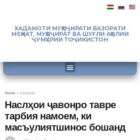
ХАДАМОТИ МУҲОҶИРАТИ ВАЗОРАТИ
МЕҲНАТ, МУҲОҶИРАТ ВА ШУҒЛИ АҲОЛИИ
ҶУМҲУРИИ ТОҶИКИСТОН
Home
Хабархо
Наслҳои ҷавонро тавре
тарбия намоем, ки
масъулиятшинос бошанд