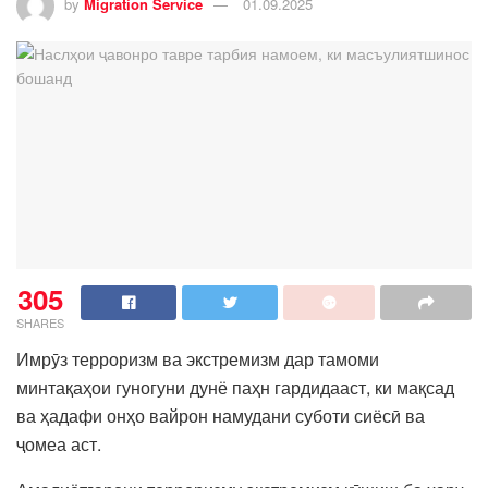
by
Migration Service
01.09.2025
305
SHARES
Имрӯз терроризм ва экстремизм дар тамоми
минтақаҳои гуногуни дунё паҳн гардидааст, ки мақсад
ва ҳадафи онҳо вайрон намудани суботи сиёсӣ ва
ҷомеа аст.