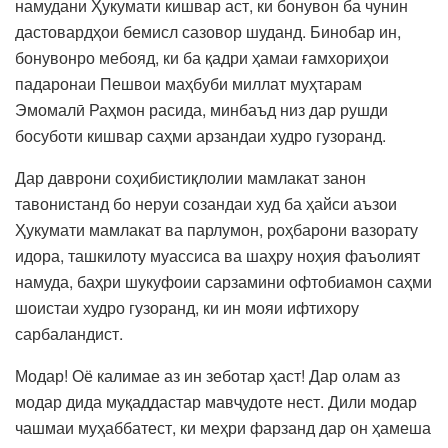
намудани Ҳукумати кишвар аст, ки бонувон ба чунин
дастовардҳои бемисл сазовор шуданд. Бинобар ин,
бонувонро мебояд, ки ба қадри ҳамаи ғамхориҳои
падаронаи Пешвои маҳбуби миллат муҳтарам
Эмомалӣ Раҳмон расида, минбаъд низ дар рушди
босуботи кишвар саҳми арзандаи худро гузоранд.
Дар даврони соҳибистиқлолии мамлакат занон
тавонистанд бо неруи созандаи худ ба ҳайси аъзои
Ҳукумати мамлакат ва парлумон, роҳбарони вазорату
идора, ташкилоту муассиса ва шаҳру ноҳия фаъолият
намуда, баҳри шукуфоии сарзамини офтобиамон саҳми
шоистаи худро гузоранд, ки ин мояи ифтихору
сарбаландист.
Модар! Оё калимае аз ин зеботар ҳаст! Дар олам аз
модар дида муқаддастар мавҷудоте нест. Дили модар
чашмаи муҳаббатест, ки меҳри фарзанд дар он ҳамеша