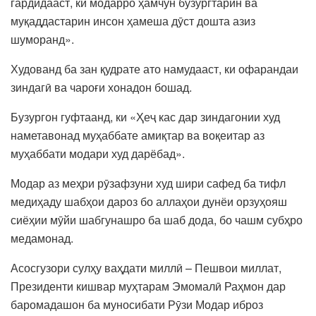
гардидааст, ки модарро ҳамчун бузургтарин ва
муқаддастарин инсон ҳамеша дӯст дошта азиз
шуморанд».
Худованд ба зан қудрате ато намудааст, ки офарандаи
зиндагӣ ва чароғи хонадон бошад.
Бузургон гуфтаанд, ки «Ҳеҷ кас дар зиндагонии худ
наметавонад муҳаббате амиқтар ва воқеитар аз
муҳаббати модари худ дарёбад».
Модар аз меҳри рӯзафзуни худ шири сафед ба тифл
медиҳаду шабҳои дароз бо аллаҳои дунёи орзуҳояш
сиёҳии мӯйи шабгунашро ба шаб дода, бо чашм субҳро
медамонад.
Асосгузори сулҳу ваҳдати миллӣ – Пешвои миллат,
Президенти кишвар муҳтарам Эмомалӣ Раҳмон дар
баромадашон ба муносибати Рӯзи Модар иброз