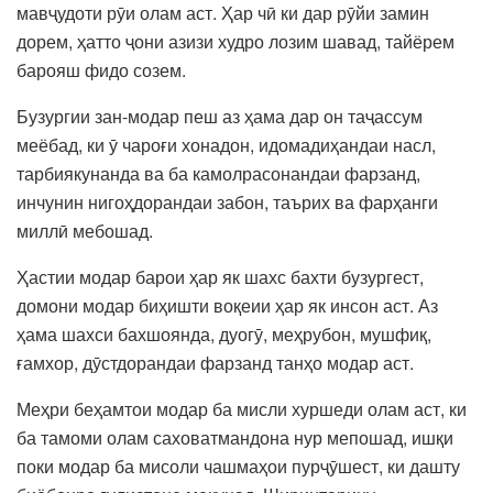
мавҷудоти рӯи олам аст. Ҳар чӣ ки дар рӯйи замин
дорем, ҳатто ҷони азизи худро лозим шавад, тайёрем
барояш фидо созем.
Бузургии зан-модар пеш аз ҳама дар он таҷассум
меёбад, ки ӯ чароғи хонадон, идомадиҳандаи насл,
тарбиякунанда ва ба камолрасонандаи фарзанд,
инчунин нигоҳдорандаи забон, таърих ва фарҳанги
миллӣ мебошад.
Ҳастии модар барои ҳар як шахс бахти бузургест,
домони модар биҳишти воқеии ҳар як инсон аст. Аз
ҳама шахси бахшоянда, дуогӯ, меҳрубон, мушфиқ,
ғамхор, дӯстдорандаи фарзанд танҳо модар аст.
Меҳри беҳамтои модар ба мисли хуршеди олам аст, ки
ба тамоми олам саховатмандона нур мепошад, ишқи
поки модар ба мисоли чашмаҳои пурҷӯшест, ки дашту