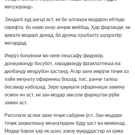
мегузоранд».
Зиндагӣ худ шеър аст, ки бо аллаҳои модарон ибтидо
гирифта, бо номи онҳо анҷом меёбад. Ҳар фарзанде, ки
қимати модаро донад, бо дуояш хушбахту шуҳратёр
мегардад.
Имрӯз бонувони мо хеле пешсафу фидокор,
донишманду босубот, хирадманду фазилатпеша ва
дилбанду меҳрубон ҳастанд. Агар зани имрӯзи тоҷик аз
пайи меҳнату офариниш бошад, пас, ранҷи талош
бесамар набошад. Зеро ҳақиқати офариниши замину
осмон ин аст, ки зан-модар амсоли фариштаи рӯйи
замин аст.
Рисолати аслии зани тоҷик сабурии ӯст. Зан-модари
тоҷик заҳматкашу меҳнатқарин буду ҳаст ва мемонад.
Модар барои ҳар як шахс азизу муқаддастар аз ҳама