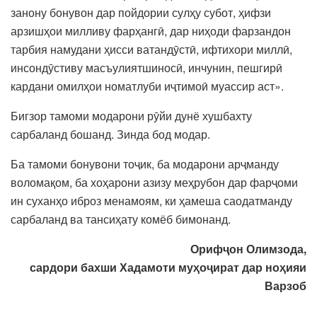
занону бонувон дар пойдории сулҳу субот, ҳифзи
арзишҳои милливу фарҳангӣ, дар ниҳоди фарзандон
тарбия намудани ҳисси ватандӯстӣ, ифтихори миллӣ,
инсондӯстиву масъулиятшиносӣ, инчунин, пешгирӣ
кардани омилҳои номатлуби иҷтимоӣ муассир аст».
Бигзор тамоми модарони рӯйи дунё хушбахту
сарбаланд бошанд. Зинда бод модар.
Ба тамоми бонувони тоҷик, ба модарони арҷманду
воломақом, ба хоҳарони азизу меҳрубон дар фарҷоми
ин суханҳо иброз менамоям, ки ҳамеша саодатманду
сарбаланд ва тансиҳату комёб бимонанд.
Орифҷон Олимзода,
сардори бахши Хадамоти муҳоҷират дар ноҳияи
Варзоб