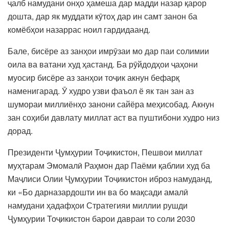
ҷалб намудани онҳо ҳамеша дар мадди назар қарор
дошта, дар як муддати кӯтоҳ дар ин самт занон ба
комёбҳои назаррас ноил гардидаанд.
Бале, бисёре аз занҳои имрӯзаи мо дар паи солимии
оила ва ватани худ ҳастанд. Ба рӯйдодҳои ҷаҳони
муосир бисёре аз занҳои тоҷик акнун бефарқ
наменигарад. Ӯ худро узви фаъол ё як тан зан аз
шумораи миллиёнҳо занони сайёра меҳисобад. Акнун
зан соҳиби давлату миллат аст ва пуштибони худро низ
дорад.
Президенти Ҷумҳурии Тоҷикистон, Пешвои миллат
муҳтарам Эмомалӣ Раҳмон дар Паёми қаблии худ ба
Маҷлиси Олии Ҷумҳурии Тоҷикистон иброз намуданд,
ки «Бо дарназардошти ин ва бо мақсади амалӣ
намудани ҳадафҳои Стратегияи миллии рушди
Ҷумҳурии Тоҷикистон барои давраи то соли 2030