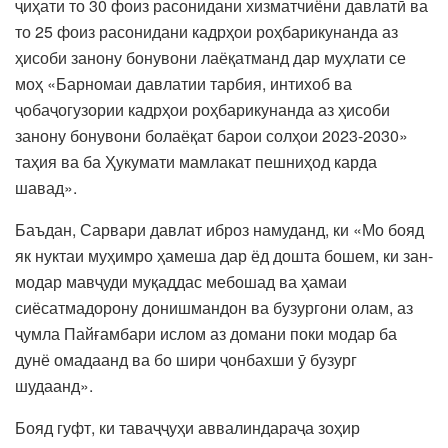
ҷиҳати то 30 фоиз расонидани хизматчиёни давлатӣ ва
то 25 фоиз расонидани кадрҳои роҳбарикунанда аз
ҳисоби занону бонувони лаёқатманд дар муҳлати се
моҳ «Барномаи давлатии тарбия, интихоб ва
ҷобаҷогузории кадрҳои роҳбарикунанда аз ҳисоби
занону бонувони болаёқат барои солҳои 2023-2030»
таҳия ва ба Ҳукумати мамлакат пешниҳод карда
шавад».
Баъдан, Сарвари давлат иброз намуданд, ки «Мо бояд
як нуктаи муҳимро ҳамеша дар ёд дошта бошем, ки зан-
модар мавҷуди муқаддас мебошад ва ҳамаи
сиёсатмадорону донишмандон ва бузургони олам, аз
ҷумла Пайғамбари ислом аз домани поки модар ба
дунё омадаанд ва бо шири ҷонбахши ӯ бузург
шудаанд».
Бояд гуфт, ки таваҷҷуҳи аввалиндараҷа зоҳир