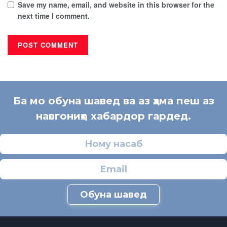
Save my name, email, and website in this browser for the
next time I comment.
Ба мо обуна шавед ва аз ҳама пеш аз
навгониҳо хабардор гардед.
Обуна шавед