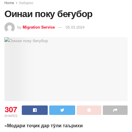
Home
Хабархо
Оинаи поку беғубор
by
Migration Service
05.03.2024
307
SHARES
«Модари тоҷик дар тӯли таърихи