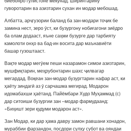
биёбонро гулистоне мекунад. Ширинтарину
гуворотарин ва азизтарин сухан ин модар мебошад.
Албатта, арҷгузории баланд ба зан-модари тоҷик бе
замина нест, зеро ӯст, ки бузургону нобиғагони зиёдро
ба олам додааст, яъне саҳми бузурге дар тарбияту
камолоти онҳо ва бад-ин восита дар маънавиёти
башар гузоштааст.
Вақте модар мегӯем пеши назарамон симои азизтарин,
мушфиқтарин, меҳрубонтарин шахс ҷилвагар
мегардад. Воқеан зан-модар бузургтарин нафар аст, ки
ҳаёту зиндагӣ аз ӯ сарчашма мегирад. Модарон
идомабахши ҳаётанд. Пайёмбари Худо Муҳаммад (с)
дар ситоиши бузургии зан –модар фармудаанд:
«Биҳишт зери қудуми модарон аст».
Зан Модар, ки дар ҳама давру замон равшани хонадон,
мураббии фарзандон, посдори сулҳу субот ва ояндаи