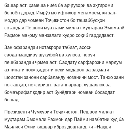
башар аст, ҳамеша ниёз ба арҷгузорӣ ва эҳтироми
бепоён дорад. Имрӯз мо ифтихор менамоем, ки зан-
модар дар ҷомеаи Тоҷикистон бо ташаббусҳои
созандаи Пешвои муаззами миллат муҳтарам Эмомалӣ
Раҳмон мақому манзалати худро соҳиб гардидааст.
Зан офарандаи нотакрори табиат, асоси
саодатмандиву шукуфоӣ ва хулоса, неруи
пешбарандаи ҷомеа аст. Саодату сарфарозии мардум
аз тинати поку ҳидояти неки модарон ва заҳмати
шоистаи занони сарбаланду нозанини мост. Танҳо зани
покгавҳар, нексиришт, ватанпарвар, хушахлоқ ва
бомаърифат қодир аст бунёдгари ҷомеаи босаодат
бошад
Президенти Ҷумҳурии Тоҷикистон, Пешвои миллат
муҳтарам Эмомалӣ Раҳмон дар Паёми навбатии худ ба
Маҷлиси Олии кишвар иброз доштанд, ки «Нақши