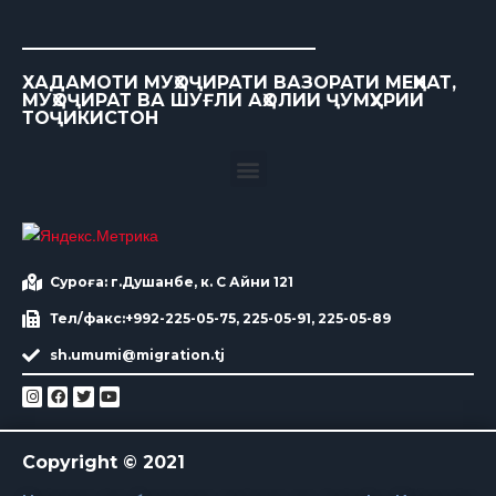
ХАДАМОТИ МУҲОҶИРАТИ ВАЗОРАТИ МЕҲНАТ,
МУҲОҶИРАТ ВА ШУҒЛИ АҲОЛИИ ҶУМҲУРИИ
ТОҶИКИСТОН
Суроға: г.Душанбе, к. С Айни 121
Тел/факс:+992-225-05-75, 225-05-91, 225-05-89
sh.umumi@migration.tj
Copyright © 2021