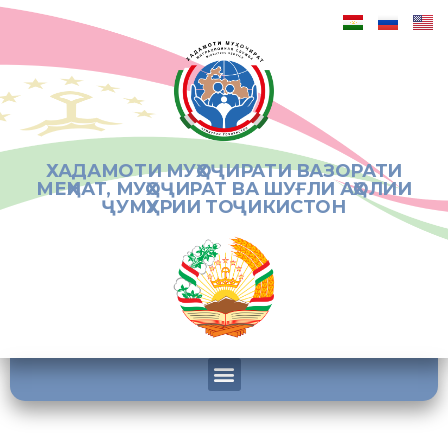
ХАДАМОТИ МУҲОҶИРАТИ ВАЗОРАТИ
МЕҲНАТ, МУҲОҶИРАТ ВА ШУҒЛИ АҲОЛИИ
ҶУМҲУРИИ ТОҶИКИСТОН