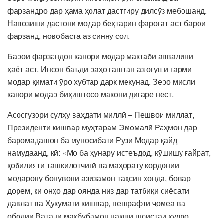
фарзандро дар ҳама ҳолат дастгиру дилсӯз мебошанд.
Навозиши дастони модар беҳтарин фароғат аст барои
фарзанд, новобаста аз синну сол.
Барои фарзандон канори модар мактаби аввалини
ҳаёт аст. Инсон баъди раҳо гаштан аз оғӯши гарми
модар қимати ӯро хубтар дарк мекунад. Зеро мисли
канори модар биҳиштосо макони дигаре нест.
Асосгузори сулҳу ваҳдати миллӣ – Пешвои миллат,
Президенти кишвар муҳтарам Эмомалӣ Раҳмон дар
баромадашон ба муносибати Рӯзи Модар қайд
намудаанд, кӣ: «Мо ба ҳунару истеъдод, кӯшишу ғайрат,
қобилияти ташкилотчигӣ ва маҳорату кордонии
модарону бонувони азизамон таҳсин хонда, бовар
дорем, ки онҳо дар оянда низ дар татбиқи сиёсати
давлат ва Ҳукумати кишвар, пешрафти ҷомеа ва
ободии Ватани маҳбубамон нақши шоистаи худро