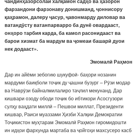
чандинҳазорсолаи халқамон садҳо ва ҳазорон
фарзандони фарзонаву донишманд, ҷоннисору
қаҳрамон, далеру ҷасур, ҷавонмарду диловар ва
ватандӯсту ватанпарварро ба дунё овардааст,
онҳоро тарбия карда, ба камол расонидааст ва
барои хизмат ба мардум ва ҷомеаи башарӣ дуои
нек додааст».
Эмомалӣ Раҳмон
Дар ин айёми зебогию шукуфоӣ- баҳори нозанин
мардуми баиқболи тоҷик ду ҷашни бузург – Рӯзи модар
ва Наврӯзи байналмилалиро таҷлил мекунанд. Дар
кишвари озоду ободи тоҷик бо ибтикори Асосгузори
сулҳу ваҳдати миллӣ – Пешвои миллат, Президенти
кишвар, Раиси муаззами Ҳизби Халқии Демократии
Тоҷикистон муҳтарам Эмомалӣ Раҳмон гиромидошти
ин идҳои фархунда мартаба ва ҷойгоҳи махсусеро касб