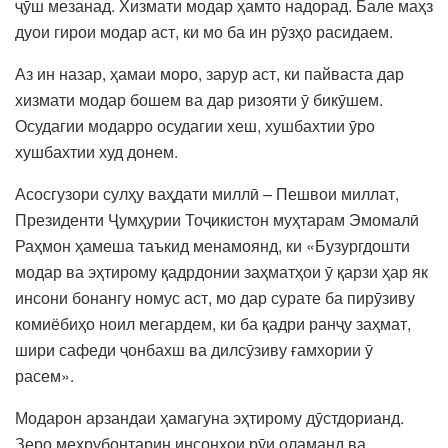
ҷӯш мезанад. Хизмати модар ҳамто надорад. Бале маҳз
дуои гирои модар аст, ки мо ба ин рӯзҳо расидаем.
Аз ин назар, ҳамаи моро, зарур аст, ки пайваста дар
хизмати модар бошем ва дар ризояти ӯ бикӯшем.
Осудагии модарро осудагии хеш, хушбахтии ӯро
хушбахтии худ донем.
Асосгузори сулҳу ваҳдати миллӣ – Пешвои миллат,
Президенти Ҷумҳурии Тоҷикистон муҳтарам Эмомалӣ
Раҳмон ҳамеша таъкид менамоянд, ки «Бузургдошти
модар ва эҳтирому қадрдонии заҳматҳои ӯ қарзи ҳар як
инсони бонангу номус аст, мо дар сурате ба пирӯзиву
комиёбиҳо ноил мегардем, ки ба қадри ранҷу заҳмат,
шири сафеди ҷонбахш ва дилсӯзиву ғамхории ӯ
расем».
Модарон арзандаи ҳамагуна эҳтирому дӯстдорианд.
Зеро меҳрубонтарин инсонҳои рӯи оламанд ва