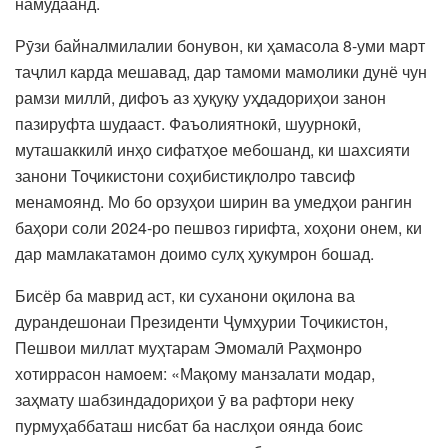
намудаанд.
Рӯзи байналмилалии бонувон, ки ҳамасола 8-уми март
таҷлил карда мешавад, дар тамоми мамолики дунё чун
рамзи миллӣ, дифоъ аз ҳуқуқу уҳдадориҳои занон
пазируфта шудааст. Фаъолиятнокӣ, шуурнокӣ,
муташаккилӣ инҳо сифатҳое мебошанд, ки шахсияти
занони Тоҷикистони соҳибистиқлолро тавсиф
менамоянд. Мо бо орзуҳои ширин ва умедҳои рангин
баҳори соли 2024-ро пешвоз гирифта, хоҳони онем, ки
дар мамлакатамон доимо сулҳ ҳукумрон бошад.
Бисёр ба маврид аст, ки суханони оқилона ва
дурандешонаи Президенти Ҷумҳурии Тоҷикистон,
Пешвои миллат муҳтарам Эмомалӣ Раҳмонро
хотиррасон намоем: «Мақому манзалати модар,
заҳмату шабзиндадориҳои ӯ ва рафтори неку
пурмуҳаббаташ нисбат ба наслҳои оянда боис