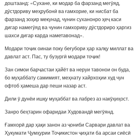
доштаанд: «Сухане, ки модар ба фарзанд мегӯяд,
дӯстдориву меҳрубонӣ ва ғамхорие, ки нисбат ба
фарзанд зоҳир мекунад, чунин суханонро ҳеҷ каси
дигар намегӯяд ва чунин ғамхориву дӯстдориро ҳаргиз
шахси дигар карда наметавонад».
Модари тоҷик оинаи поку беғубори ҳар халқу миллат ва
давлат аст. Пас, ту бузургӣ модари тоҷик!
Зан симои барҷастаи ҳайёт ва неруи тавонои он буда,
бо муҳаббату самимият, меҳнату хайрхоҳии худ чун
офтоб ҳамеша дар пеши назар аст.
Дили ӯ дунёи ишқу муҳаббат ва лабрез аз накӯҳиҳост.
Занро беҳтарин офаридаи Худовандӣ мегӯянд.
Ғамхорӣ дар ҳақи занон аз ҷониби Сарвари давлат ва
Ҳукумати Ҷумҳурии Тоҷикистон ҷиҳати ба арсаи сиёсӣ