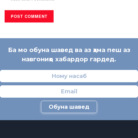
Ба мо обуна шавед ва аз ҳама пеш аз
навгониҳо хабардор гардед.
Обуна шавед