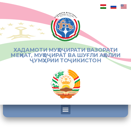
ХАДАМОТИ МУҲОҶИРАТИ ВАЗОРАТИ
МЕҲНАТ, МУҲОҶИРАТ ВА ШУҒЛИ АҲОЛИИ
ҶУМҲУРИИ ТОҶИКИСТОН