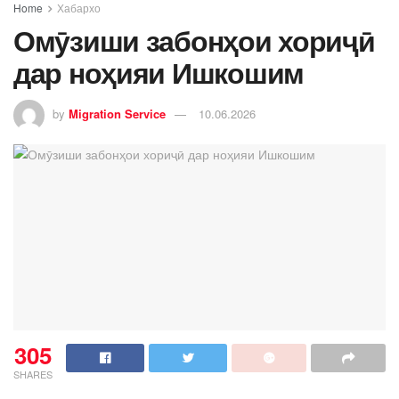
Home
Хабархо
Омӯзиши забонҳои хориҷӣ
дар ноҳияи Ишкошим
by
Migration Service
10.06.2026
305
SHARES