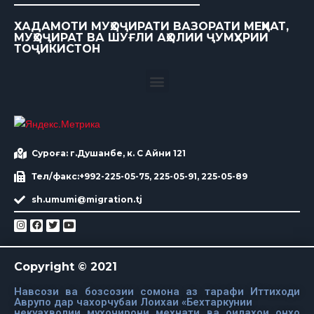
ХАДАМОТИ МУҲОҶИРАТИ ВАЗОРАТИ МЕҲНАТ,
МУҲОҶИРАТ ВА ШУҒЛИ АҲОЛИИ ҶУМҲУРИИ
ТОҶИКИСТОН
Суроға: г.Душанбе, к. С Айни 121
Тел/факс:+992-225-05-75, 225-05-91, 225-05-89
sh.umumi@migration.tj
Copyright © 2021
Навсози ва бозсозии сомона аз тарафи Иттиходи
Аврупо дар чахорчубаи Лоихаи «Бехтаркунии
некуахволии мухочирони мехнати ва оилахои онхо