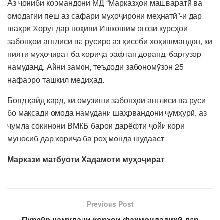
Аз ҷониби кормандони МД “Марказҳои машваратӣ ва
омодагии пеш аз сафари муҳоҷирони меҳнатӣ”-и дар
шаҳри Хоруғ дар ноҳияи Ишкошим оғози курсҳои
забонҳои англисӣ ва русиро аз ҳисоби хоҳишмандон, ки
нияти муҳоҷират ба хориҷа рафтан доранд, баргузор
намуданд. Айни замон, теъдоди забономӯзон 25
нафарро ташкил медиҳад.
Бояд қайд кард, ки омӯзиши забонҳои англисӣ ва русӣ
бо мақсади омода намудани шаҳрвандони ҷумҳурӣ, аз
ҷумла сокинони ВМКБ барои дарёфти ҷойи кори
муносиб дар хориҷа ба роҳ монда шудааст.
Маркази матбуоти Хадамоти муҳоҷират
Previous Post
Пурзӯр намудани корҳои фаҳмондадиҳӣ дар