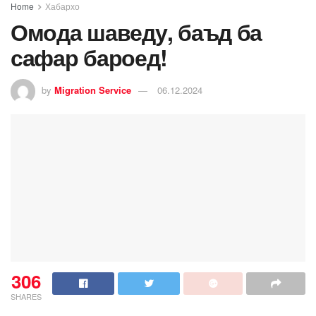
Home
Хабархо
Омода шаведу, баъд ба
сафар бароед!
by
Migration Service
06.12.2024
306
SHARES