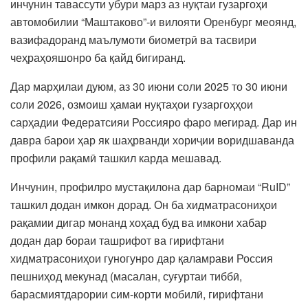
инчунин тавассути убури марз аз нуқтаи гузаргоҳи
автомобилии “Маштаково”-и вилояти Оренбург меоянд,
вазифадоранд маълумоти биометрӣ ва тасвири
чеҳраҳояшонро ба қайд бигиранд.
Дар марҳилаи дуюм, аз 30 июни соли 2025 то 30 июни
соли 2026, озмоиш ҳамаи нуқтаҳои гузаргоҳҳои
сарҳадии Федератсияи Россияро фаро мегирад. Дар ин
давра барои ҳар як шаҳрванди хориҷии воридшаванда
профили рақамӣ ташкил карда мешавад.
Инчунин, профилро мустақилона дар барномаи “RuID”
ташкил додан имкон дорад. Он ба хидматрасониҳои
рақамии дигар монанд хоҳад буд ва имкони хабар
додан дар бораи ташрифот ва гирифтани
хидматрасониҳои гуногунро дар қаламрави Россия
пешниҳод мекунад (масалан, суғуртаи тиббӣ,
барасмиятдарории сим-корти мобилӣ, гирифтани