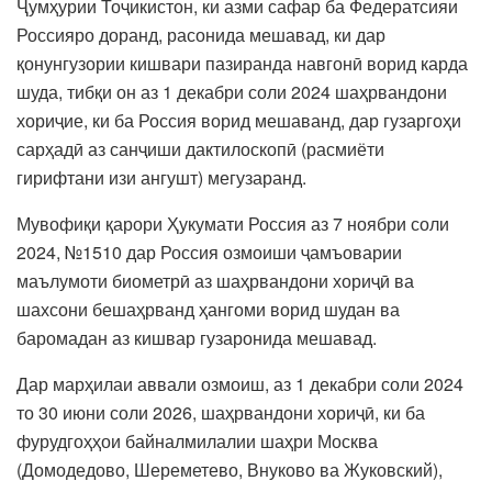
Ҷумҳурии Тоҷикистон, ки азми сафар ба Федератсияи
Россияро доранд, расонида мешавад, ки дар
қонунгузории кишвари пазиранда навгонӣ ворид карда
шуда, тибқи он аз 1 декабри соли 2024 шаҳрвандони
хориҷие, ки ба Россия ворид мешаванд, дар гузаргоҳи
сарҳадӣ аз санҷиши дактилоскопӣ (расмиёти
гирифтани изи ангушт) мегузаранд.
Мувофиқи қарори Ҳукумати Россия аз 7 ноябри соли
2024, №1510 дар Россия озмоиши ҷамъоварии
маълумоти биометрӣ аз шаҳрвандони хориҷӣ ва
шахсони бешаҳрванд ҳангоми ворид шудан ва
баромадан аз кишвар гузаронида мешавад.
Дар марҳилаи аввали озмоиш, аз 1 декабри соли 2024
то 30 июни соли 2026, шаҳрвандони хориҷӣ, ки ба
фурудгоҳҳои байналмилалии шаҳри Москва
(Домодедово, Шереметево, Внуково ва Жуковский),