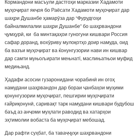
Кормандони масъули дастгоҳи марказии Хадамоти
муҳоҷират якҷоя бо Раёсати Хадамоти муҳоҷират дар
шаҳри Душанбе ҳамарӯза дар “Фурудгоҳи
байналмилалии шаҳри Душанбе” бо шаҳрвандони
ҷумҳурӣ, ки ба минтақаҳои гуногуни кишвари Россия
сафар доранд, вохӯриву мулоқотҳо доир намуда, оид
ба вазъи муҳоҷират ва ќонунгузории нави ин кишвар
дар самти муњољирати мењнатї, маслињатњои муфид
медињанд.
Ҳадафи асосии гузаронидани чорабинӣ ин огоҳ
намудани шаҳрвандон дар бораи ҷанбаҳои муҳими
қонунгузории муҳоҷират, пешгирии муҳоҷирати
ғайриқонунӣ, саривақт тарк намудани кишвари будубош
баъд аз анҷоми муҳлати раводид ва хатарҳои
эҳтимолии вобаста ба муҳоҷират мебошад.
Дар рафти суҳбат, ба таваҷҷуҳи шаҳрвандони