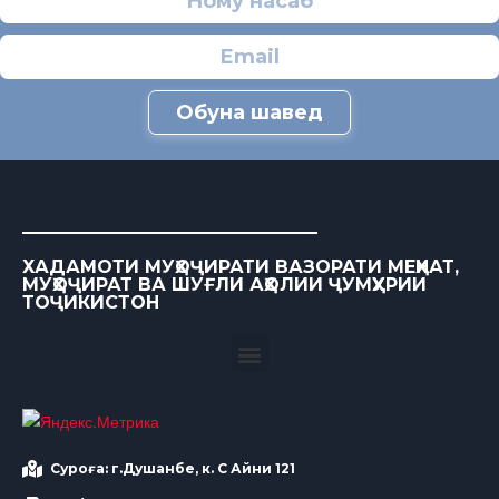
Обуна шавед
ХАДАМОТИ МУҲОҶИРАТИ ВАЗОРАТИ МЕҲНАТ,
МУҲОҶИРАТ ВА ШУҒЛИ АҲОЛИИ ҶУМҲУРИИ
ТОҶИКИСТОН
Суроға: г.Душанбе, к. С Айни 121