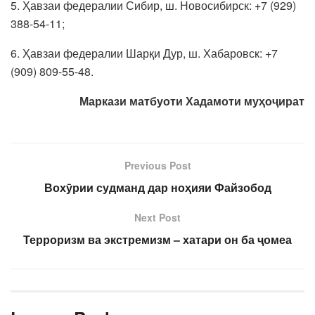
5. Ҳавзаи федералии Сибир, ш. Новосибирск: +7 (929)
388-54-11;
6. Ҳавзаи федералии Шарқи Дур, ш. Хабаровск: +7
(909) 809-55-48.
Маркази матбуоти Хадамоти муҳоҷират
Previous Post
Вохӯрии судманд дар ноҳияи Файзобод
Next Post
Терроризм ва экстремизм – хатари он ба ҷомеа