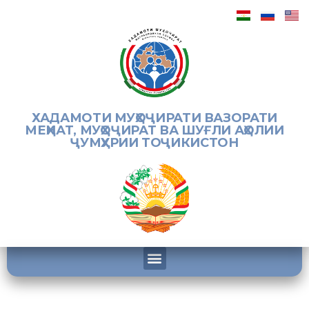
ХАДАМОТИ МУҲОҶИРАТИ ВАЗОРАТИ
МЕҲНАТ, МУҲОҶИРАТ ВА ШУҒЛИ АҲОЛИИ
ҶУМҲУРИИ ТОҶИКИСТОН