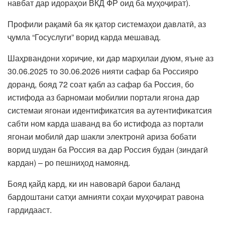
навбат дар идораҳои ВКД ФР оид ба муҳоҷират).
Профили рақамӣ ба як қатор системаҳои давлатӣ, аз
ҷумла “Госуслуги” ворид карда мешавад.
Шаҳрвандони хориҷие, ки дар марҳилаи дуюм, яъне аз
30.06.2025 то 30.06.2026 нияти сафар ба Россияро
доранд, бояд 72 соат қабл аз сафар ба Россия, бо
истифода аз барномаи мобилии портали ягона дар
системаи ягонаи идентификатсия ва аутентификатсия
сабти ном карда шаванд ва бо истифода аз портали
ягонаи мобилӣ дар шакли электронӣ ариза бобати
ворид шудан ба Россия ва дар Россия будан (зиндагӣ
кардан) – ро пешниҳод намоянд.
Бояд қайд кард, ки ин навоварӣ барои баланд
бардоштани сатҳи амнияти соҳаи муҳоҷират равона
гардидааст.